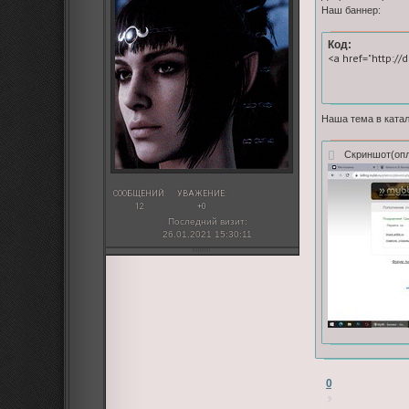
Наш баннер:
Код:
<a href="http://
Наша тема в ката
Скриншот(опл
СООБЩЕНИЙ:
УВАЖЕНИЕ:
12
+0
Последний визит:
26.01.2021 15:30:11
0