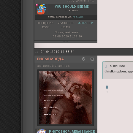
copy:
долархайд
YOU SHOULD SEE ME
in a crown
ТЕМЫ С РАБОТАМИ:
ГРАФИКА
СООБЩЕНИЙ:
УВАЖЕНИЕ:
ФЛОРИНОВ:
12995
+23468
~
Последний визит:
03.08.2026 11:38:36
24.04.2019 11:33:54
ЛИСЬЯ МОРДА
выяснили
активный участник
thirdkingdom
, зд
0
PHOTOSHOP: RENAISSANCE