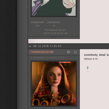
СООБЩЕНИЙ:
УВАЖЕНИЕ:
135
+4
Последний визит:
18.05.2025 23:31:48
04.12.2018 11:35:50
THIRDKINGDOM
somebody_dead
,
Ш
я свободен ото всех оков
прошу в лс.
0