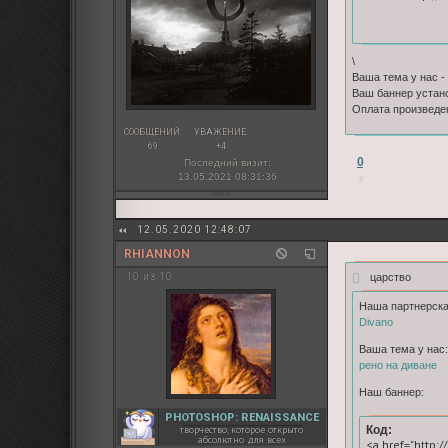
\
Ваша тема у нас -
Ваш баннер устан
Оплата произведе
СООБЩЕНИЙ:
УВАЖЕНИЕ:
69
+4
0
Последний визит:
13.05.2021 08:31:36
12.05.2020 12:48:07
RHIANNON
царство
10 из 10
Наша партнерска
Divano
Ваша тема у нас:
рено на диване
Наш баннер:
PHOTOSHOP: RENAISSANCE
Код:
творчество, которое открыто
абсолютно для всех
<a href="http:/