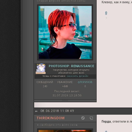
старая версия нечистой силы
Клевер, как я вижу,
0
PHOTOSHOP: RENAISSANCE
творчество, которое открыто
абсолютно для всех
ТЕМЫ С РАБОТАМИ:
ЗАКАЗАТЬ ДИЗАЙН
СООБЩЕНИЙ:
УВАЖЕНИЕ:
ФЛОРИНОВ:
240
+448
0
Последний визит:
31.07.2024 13:18:56
08.06.2018 11:08:49
THIRDKINGDOM
Гердa
, ответили в л
я свободен ото всех оков