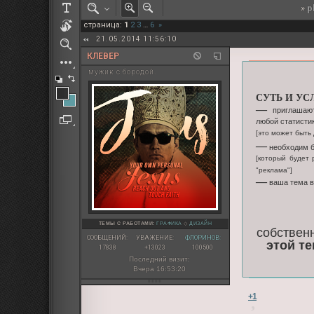
»
p
РОЛЕВАЯ МАРТА: ИТОГИ
страница:
1
2
3
…
6
»
ПАК от diem
21.05.2014 11:56:10
КЛЕВЕР
мужик с бородой.
СУТЬ И УС
—
приглашают
любой статисти
[это может быть 
—
необходим б
[который будет
"реклама"]
—
ваша тема в
ТЕМЫ С РАБОТАМИ:
ГРАФИКА
◇
ДИЗАЙН
собствен
СООБЩЕНИЙ:
УВАЖЕНИЕ:
ФЛОРИНОВ:
этой те
17838
+13023
100500
Последний визит:
Вчера 16:53:20
+1