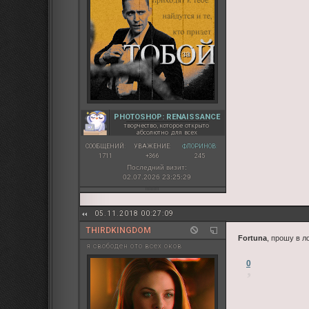
PHOTOSHOP: RENAISSANCE
творчество, которое открыто
абсолютно для всех
СООБЩЕНИЙ:
УВАЖЕНИЕ:
ФЛОРИНОВ:
1711
+366
245
Последний визит:
02.07.2026 23:25:29
05.11.2018 00:27:09
THIRDKINGDOM
Fortuna
, прошу в лс
я свободен ото всех оков
0