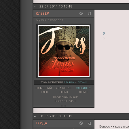
22.07.2014 10:43:48
КЛЕВЕР
мужик с бородой.
0
ТЕМЫ С РАБОТАМИ:
ГРАФИКА
◇
ДИЗАЙН
СООБЩЕНИЙ:
УВАЖЕНИЕ:
ФЛОРИНОВ:
17838
+13023
100500
Последний визит:
Вчера 16:53:20
08.06.2018 09:18:19
ГЕРДA
Вопрос - к кому мо