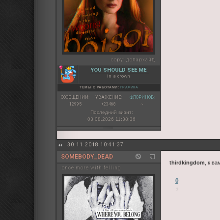
copy:
долархайд
YOU SHOULD SEE ME
in a crown
ТЕМЫ С РАБОТАМИ:
ГРАФИКА
СООБЩЕНИЙ:
УВАЖЕНИЕ:
ФЛОРИНОВ:
12995
+23468
~
Последний визит:
03.08.2026 11:38:36
30.11.2018 10:41:37
SOMEBODY_DEAD
thirdkingdom
, к в
once more with felling
0