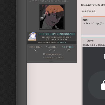
а закат был ал как коленочки
тема
достать из ар
наш баннер
Код:
<a href="http://s
PHOTOSHOP: RENAISSANCE
творчество, которое открыто
абсолютно для всех
скрин
ТЕМЫ С РАБОТАМИ:
ГРАФИКА
сразу на 2 месяца
СООБЩЕНИЙ:
УВАЖЕНИЕ:
ФЛОРИНОВ:
761
+5213
1 800
Последний визит:
Сегодня 16:09:35