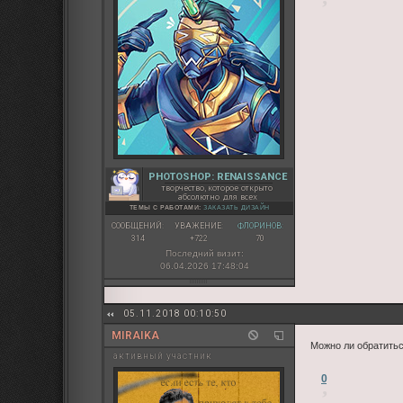
PHOTOSHOP: RENAISSANCE
творчество, которое открыто
абсолютно для всех
ТЕМЫ С РАБОТАМИ:
ЗАКАЗАТЬ ДИЗАЙН
СООБЩЕНИЙ:
УВАЖЕНИЕ:
ФЛОРИНОВ:
314
+722
70
Последний визит:
06.04.2026 17:48:04
05.11.2018 00:10:50
MIRAIKA
Можно ли обратитьс
активный участник
0