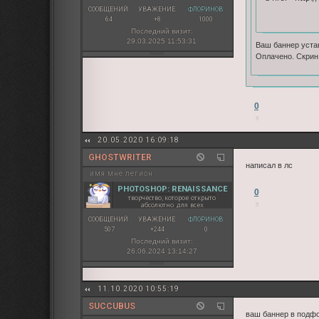
СООБЩЕНИЙ:
УВАЖЕНИЕ:
ФЛОРИНОВ:
64
+8
1000
Последний визит:
29.03.2025 11:53:31
Ваш баннер уста
Оплачено. Скрин
0
20.05.2020 16:09:18
GHOSTWRITER
написал в лс
имя мне легион
PHOTOSHOP: RENAISSANCE
0
творчество, которое открыто
абсолютно для всех
СООБЩЕНИЙ:
УВАЖЕНИЕ:
ФЛОРИНОВ:
507
+244
0
Последний визит:
26.06.2024 13:14:27
11.10.2020 10:55:19
SUCCUBUS
ваш баннер в подф