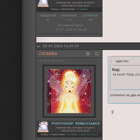
творчество, которое открыто
абсолютно для всех
ТЕМЫ С РАБОТАМИ:
ГРАФИКА
СООБЩЕНИЙ:
УВАЖЕНИЕ:
ФЛОРИНОВ:
52
+75
130
Последний визит:
13.07.2026 01:56:26
30.01.2020 16:29:29
ZATANNA
царство
wild wild word
Код:
<a href="http://
уплачено на два м
0
PHOTOSHOP: RENAISSANCE
творчество, которое открыто
абсолютно для всех
ТЕМЫ С РАБОТАМИ:
ГРАФИКА
◇
МАСТЕРСКАЯ