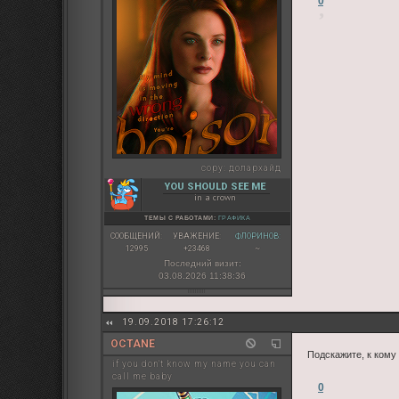
0
copy:
долархайд
YOU SHOULD SEE ME
in a crown
ТЕМЫ С РАБОТАМИ:
ГРАФИКА
СООБЩЕНИЙ:
УВАЖЕНИЕ:
ФЛОРИНОВ:
12995
+23468
~
Последний визит:
03.08.2026 11:38:36
19.09.2018 17:26:12
OCTANE
Подскажите, к кому
if you don't know my name you can
call me baby
0