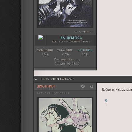
copy:
фрост
БА-ДУМ-ТСС
когда сумасшествие в моде
СООБЩЕНИЙ:
УВАЖЕНИЕ:
ФЛОРИНОВ:
3440
+1576
2 044
Последний визит:
Сегодня 09:58:15
03.12.2018 04:04:47
ШЭОННЭЛ
Доброго. К кому мож
активный участник
0