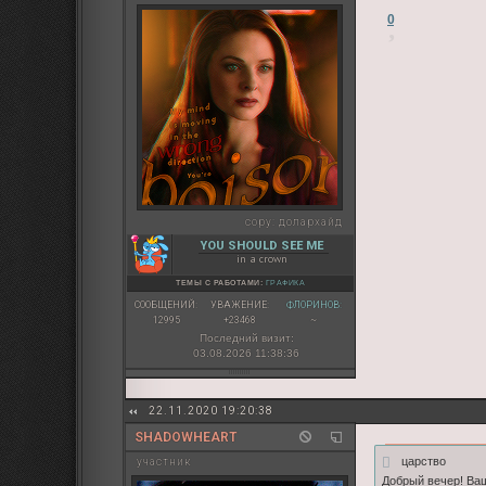
0
copy:
долархайд
YOU SHOULD SEE ME
in a crown
ТЕМЫ С РАБОТАМИ:
ГРАФИКА
СООБЩЕНИЙ:
УВАЖЕНИЕ:
ФЛОРИНОВ:
12995
+23468
~
Последний визит:
03.08.2026 11:38:36
22.11.2020 19:20:38
SHADOWHEART
царство
участник
Добрый вечер! Ва