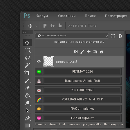
Форум
Участники
Поиск
Регистрация
АКТИВНЫЕ ТЕМЫ
полезные ссылки
войдите
или
зарегистрируйтесь
.
привет, гость!
RENMAY 2026
Renaissance Artists: 'bott
RENTOBER 2025
РОЛЕВАЯ АВГУСТА: ИТОГИ
ПАК от malarkey
ПАК от сурикат
blanche
–
dream thief
–
nemesis
–
prague walks
–
thirdkingdom
РЕНМАЙ