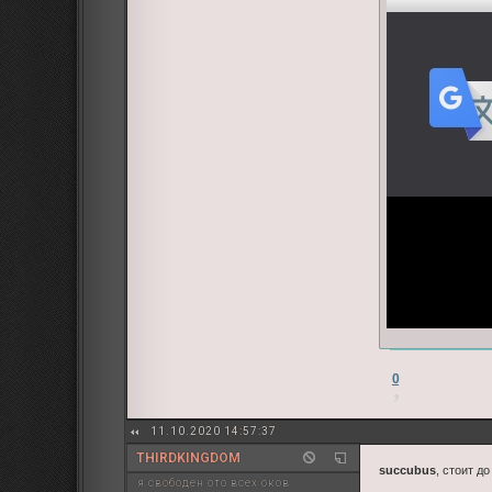
0
11.10.2020 14:57:37
THIRDKINGDOM
succubus
, стоит д
я свободен ото всех оков