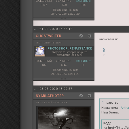
СООБЩЕНИЙ:
УВАЖЕНИЕ:
ФЛОРИНОВ:
1187
+1026
105
Последний визит:
26.07.2026 12:12:29
21.02.2020 18:55:42
GHOSTWRITER
написал в лс.
имя мне легион
PHOTOSHOP: RENAISSANCE
0
творчество, которое открыто
абсолютно для всех
СООБЩЕНИЙ:
УВАЖЕНИЕ:
ФЛОРИНОВ:
507
+244
0
Последний визит:
26.06.2024 13:14:27
03.05.2020 13:09:57
NYARLATHOTEP
царство
активный участник
Наша тема -
Arkh
Наш баннер
Код:
<a href="http://