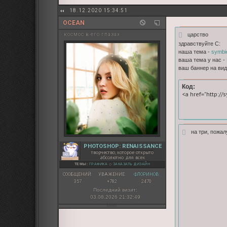
18.12.2020 15:34:51
OCEAN
царство
космос в его глазах
здравствуйте С:
наша тема -
symbi
ваша тема у нас -
ваш баннер на вид
Код:
<a href="http://
на три, пожал
PHOTOSHOP: RENAISSANCE
творчество, которое открыто
абсолютно для всех
ТЕМЫ:
ГРАФИКА
◇
ЗАКАЗАТЬ ДИЗАЙН
СООБЩЕНИЙ:
УВАЖЕНИЕ:
ФЛОРИНОВ:
357
+782
2470
Последний визит:
03.08.2026 21:32:49