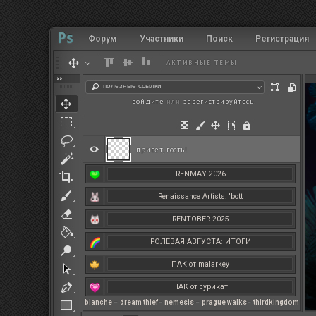
Форум
Участники
Поиск
Регистрация
АКТИВНЫЕ ТЕМЫ
полезные ссылки
войдите
или
зарегистрируйтесь
.
привет, гость!
RENMAY 2026
Renaissance Artists: 'bott
RENTOBER 2025
РОЛЕВАЯ АВГУСТА: ИТОГИ
ПАК от malarkey
ПАК от сурикат
blanche
–
dream thief
–
nemesis
–
prague walks
–
thirdkingdom
РЕНМАЙ