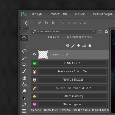
Форум
Участники
Поиск
Регистрация
АКТИВНЫЕ ТЕМЫ
полезные ссылки
войдите
или
зарегистрируйтесь
.
привет, гость!
RENMAY 2026
Renaissance Artists: 'bott
RENTOBER 2025
РОЛЕВАЯ АВГУСТА: ИТОГИ
ПАК от malarkey
ПАК от сурикат
blanche
–
dream thief
–
nemesis
–
prague walks
–
thirdkingdom
РЕНМАЙ