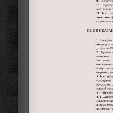
9.
Нежелатель
10.
Подтверж
профиля, бе
11.
Тема авт
пометкой
, 
случае прен
III. ОБ ОКАЗ
1
.Площадка
входа для о
услуги на Ph
2.
Админист
моментов. 
выступает 
отношениями
предоставля
отдельно, н
3.
Мастер/з
сообщении
рассказать 
мнений непр
II. ПРЕБЫВ
4.
В раздела
закрепленн
шаблон можн
незамедлите