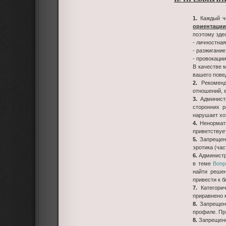
1.
Каждый че
ориентации
поэтому зде
- личностна
- разжигани
- провокаци
В качестве 
вашего пове
2.
Рекоменд
отношений, 
3.
Администр
сторонних р
нарушает хот
4.
Ненормати
приветствует
5.
Запрещено
эротика (час
6.
Администра
в теме
Вопр
найти реше
привести к 
7.
Категорич
приравнено 
8.
Запрещено
профиле. Пр
8.
Запрещено