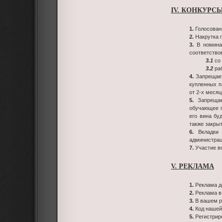
IV. КОНКУРС
1.
Голосовани
2.
Накрутка г
3.
В номин
соответство
3.1
со 
3.2
раб
4.
Запрещает
купленных п
от 2-х месяц
5.
Запрещает
обучающее п
его вина бу
также закрыт
6.
Вкладк
администрац
7.
Участие в
V. РЕКЛАМА
1.
Реклама д
2.
Реклама в
3.
В вашем ре
4.
Код нашей
5.
Регистрир