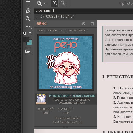
»
photo
РОЛЕВАЯ МАРТА: ИТОГИ
страница:
1
ПАК от diem
07.03.2017 10:54:51
RENO
Заходя на проек
всех люблю. на лс не отвечаю
пользователей про
этого небольшого
санкционных мер 
Нарушение правил
для злостных и не
I. РЕГИСТРА
1.
На прое
сообщений) 
PHOTOSHOP: RENAISSANCE
2.
После рег
творчество, которое открыто
3.
Администр
абсолютно для всех
вопросом по
СООБЩЕНИЙ:
УВАЖЕНИЕ:
пользовател
1485
+7381
4.
На проек
Последний визит:
Вы можете и
12.07.2026 09:41:05
II. ПРЕБЫВА