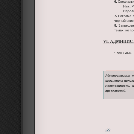
6.
Специальн
Ник:
P
Парол
7.
Реклама в
черный спис
8.
Запрещена
темах, не п
VI. АДМИНИС
Члены АМС -
Администрация п
изменениях польз
Необходимость и
предложений.
+22