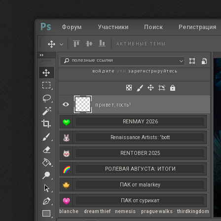
Форум
Участники
Поиск
Регистрация
АКТИВНЫЕ ТЕМЫ
полезные ссылки
войдите
или
зарегистрируйтесь
.
привет, гость!
RENMAY 2026
Renaissance Artists: 'bott
RENTOBER 2025
РОЛЕВАЯ АВГУСТА: ИТОГИ
ПАК от malarkey
ПАК от сурикат
blanche
–
dream thief
–
nemesis
–
prague walks
–
thirdkingdom
РЕНМАЙ