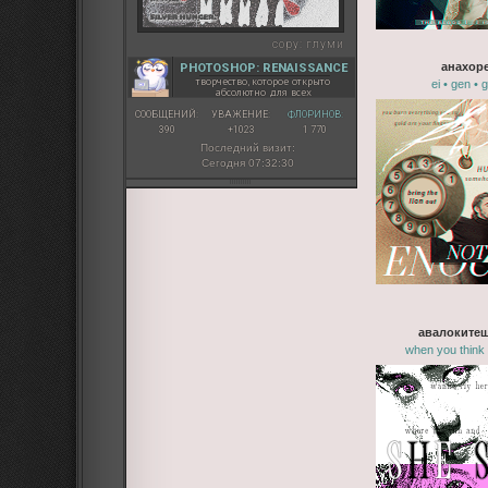
copy:
глуми
анахор
PHOTOSHOP: RENAISSANCE
творчество, которое открыто
ei • gen • 
абсолютно для всех
СООБЩЕНИЙ:
УВАЖЕНИЕ:
ФЛОРИНОВ:
390
+1023
1 770
Последний визит:
Сегодня 07:32:30
авалоките
when you think