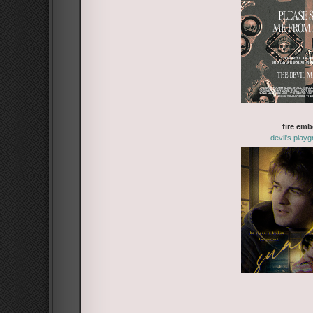
fire emb
devil's play