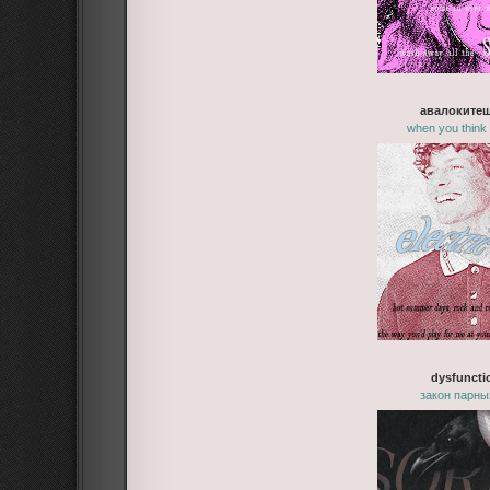
авалоките
when you think
dysfuncti
закон парны