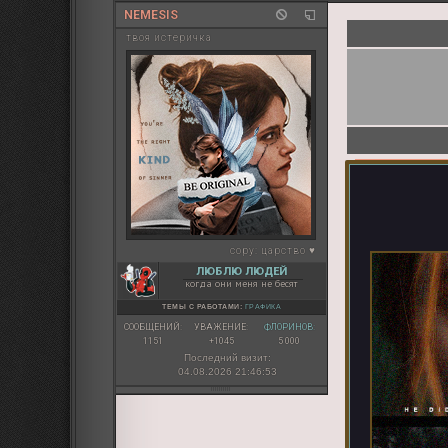
NEMESIS
твоя истеричка
copy:
царство ♥
ЛЮБЛЮ ЛЮДЕЙ
когда они меня не бесят
ТЕМЫ С РАБОТАМИ:
ГРАФИКА
СООБЩЕНИЙ:
УВАЖЕНИЕ:
ФЛОРИНОВ:
1151
+1045
5 000
Последний визит:
04.08.2026 21:46:53