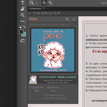
»
ph
РОЛЕВАЯ МАРТА: ИТОГИ
страница:
1
2
»
ПАК от diem
15.02.2019 22:15:40
RENO
всех люблю. на лс не отвечаю
1.
Голоса прини
имеющих не ме
2.
Чтобы проголо
[достаточно клик
Если ка
3.
За одну смену
аватарах, в табл
4.
На работу дня
содержащая призы
PHOTOSHOP: RENAISSANCE
5.
Повторно попас
творчество, которое открыто
абсолютно для всех
голосовании с п
только после тог
СООБЩЕНИЙ:
УВАЖЕНИЕ:
6.
Обращаем вни
1485
+7381
Последний визит:
12.07.2026 09:41:05
номиниров