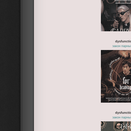
dysfuncti
закон парны
dysfuncti
закон парны