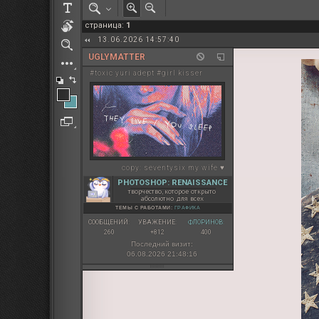
РОЛЕВАЯ МАРТА: ИТОГИ
страница:
1
ПАК от diem
13.06.2026 14:57:40
UGLYMATTER
#toxic yuri adept #girl kisser
copy:
seventysix my wife ♥
PHOTOSHOP: RENAISSANCE
творчество, которое открыто
абсолютно для всех
ТЕМЫ С РАБОТАМИ:
ГРАФИКА
СООБЩЕНИЙ:
УВАЖЕНИЕ:
ФЛОРИНОВ:
260
+812
400
Последний визит:
06.08.2026 21:48:16