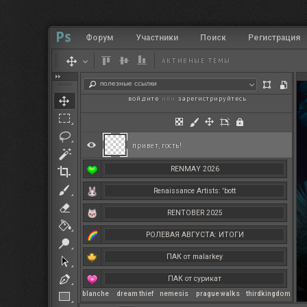
Форум
Участники
Поиск
Регистрация
АКТИВНЫЕ ТЕМЫ
полезные ссылки
войдите
или
зарегистрируйтесь
.
привет, гость!
RENMAY 2026
Renaissance Artists: 'bott
RENTOBER 2025
РОЛЕВАЯ АВГУСТА: ИТОГИ
ПАК от malarkey
ПАК от сурикат
blanche
–
dream thief
–
nemesis
–
prague walks
–
thirdkingdom
РЕНМАЙ