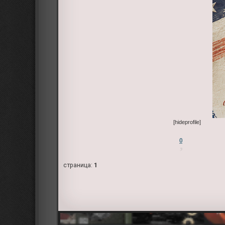
[hideprofile]
0
страница:
1