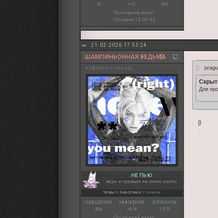
70
+13
900
Последний визит:
Сегодня 14:04:33
21.02.2026 17:53:24
ШАМПИНЬОННАЯ ВЕДЬМА
pragu
кофейный алкаш
Скрыт
Для про
0
НЕ ПЬЮ
ведь и трезвым не плохо косячу
ТЕМЫ С РАБОТАМИ:
ГРАФИКА
СООБЩЕНИЙ:
УВАЖЕНИЕ:
ФЛОРИНОВ:
438
+974
3 370
Последний визит: