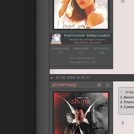
+1
PHOTOSHOP: RENAISSANCE
творчество, которое открыто
абсолютно для всех
СООБЩЕНИЙ:
УВАЖЕНИЕ:
ФЛОРИНОВ:
271
+111
2 540
Последний визит:
Сегодня 10:17:09
21.02.2026 14:25:21
ДОЛАРХАЙД
pragu
1. Бесп
2. Плат
3. Сумм
0