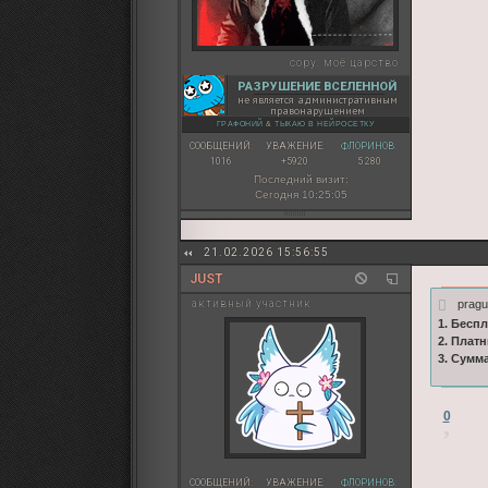
copy:
моё царство
РАЗРУШЕНИЕ ВСЕЛЕННОЙ
не является административным
правонарушением
ГРАФОНИЙ
&
ТЫКАЮ В НЕЙРОСЕТКУ
СООБЩЕНИЙ:
УВАЖЕНИЕ:
ФЛОРИНОВ:
1016
+5920
5 280
Последний визит:
Сегодня 10:25:05
21.02.2026 15:56:55
JUST
pragu
активный участник
1. Бесп
2. Плат
3. Сумм
0
СООБЩЕНИЙ:
УВАЖЕНИЕ:
ФЛОРИНОВ: