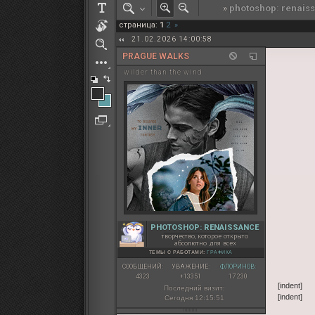
»
photoshop: renais
РОЛЕВАЯ МАРТА: ИТОГИ
страница:
1
2
»
ПАК от diem
21.02.2026 14:00:58
PRAGUE WALKS
wilder than the wind
PHOTOSHOP: RENAISSANCE
творчество, которое открыто
абсолютно для всех
ТЕМЫ С РАБОТАМИ:
ГРАФИКА
СООБЩЕНИЙ:
УВАЖЕНИЕ:
ФЛОРИНОВ:
4323
+13351
17 230
[indent]
Последний визит:
[indent]
Сегодня 12:15:51