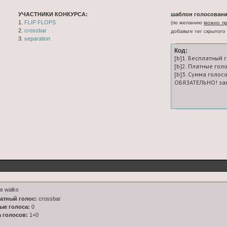
УЧАСТНИКИ КОНКУРСА:
шаблон голосовани
1.
FLIP FLOPS
(по желанию
можно пр
2.
crossbar
добавьте тег скрытого 
3.
separation
Код:
[b]1. Бесплатный 
[b]2. Платные гол
[b]3. Сумма голосо
ОБЯЗАТЕЛЬНО! зап
e walks
латный голос:
crossbar
ные голоса:
0
а голосов:
1+0