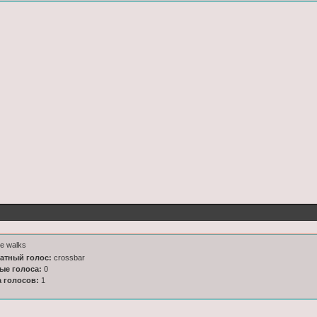
e walks
латный голос:
crossbar
ные голоса:
0
а голосов:
1