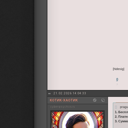
[hidesig]
0
21.02.2026 14:04:33
КОТИК-ХАОТИК
pragu
cyberpsychosis
1. Бесп
2. Плат
3. Сумм