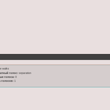
e walks
латный голос:
separation
ные голоса:
0
а голосов:
1