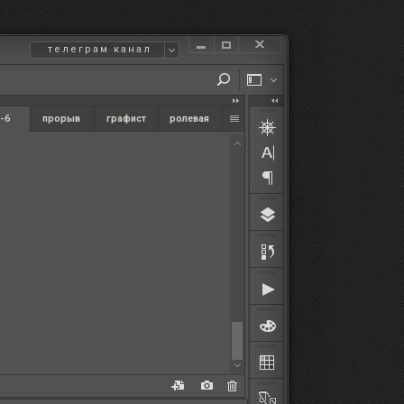
телеграм канал
-6
прорыв
графист
ролевая