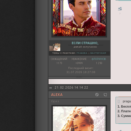
+1
ЕСЛИ СТРАШНО,
делай испуганно
ТЕМЫ С РАБОТАМИ:
ГРАФИКА
◇
МАСТЕРСКАЯ
СООБЩЕНИЙ:
УВАЖЕНИЕ:
ФЛОРИНОВ:
1173
+3999
1 250
Последний визит:
31.07.2026 18:27:08
21.02.2026 14:14:22
ALEXA
pragu
бриз
1. Бесп
2. Плат
3. Сумм