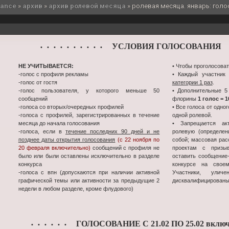
sance
»
архив
»
архив ролевой месяца
»
ролевая месяца. январь: голос
УСЛОВИЯ ГОЛОСОВАНИЯ
• • • • • • • • • •
•
НЕ УЧИТЫВАЕТСЯ:
• Чтобы проголосоват
-голос с профиля рекламы
• Каждый участник
-голос от гостя
категории 1 раз
.
-голос пользователя, у которого меньше 50
• Дополнительные 5
сообщений
флорины
1 голос = 
-голоса со вторых/очередных профилей
• Все голоса от одно
-голоса с профилей, зарегистрированных в течение
одной ролевой.
месяца до начала голосования
• Запрещается ак
-голоса, если в
течение последних 90 дней и не
ролевую (определен
позднее даты открытия голосования
(с 22 ноября по
собой; массовая ра
20 февраля включительно)
сообщений с профиля не
проектам с призыв
было или были оставлены исключительно в разделе
оставить сообщение
конкурса
конкурсе на свое
-голоса с впн (допускаются при наличии активной
Участники, улич
графической темы или активности за предыдущие 2
дисквалифицированы
недели в любом разделе, кроме флудового)
ГОЛОСОВАНИЕ С 21.02 ПО 25.02 включ
• • • • • •