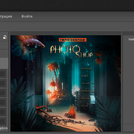
трация
Войти
топ
ngdom