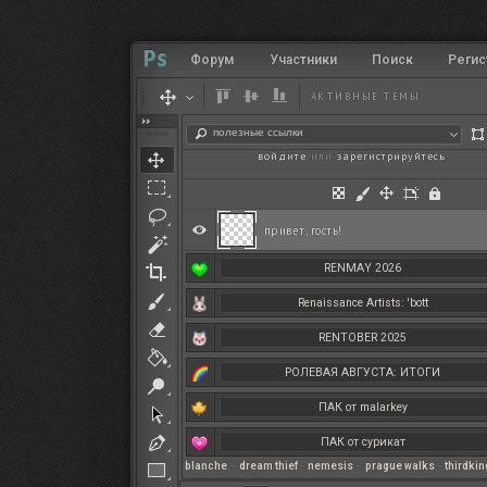
Форум
Участники
Поиск
Регис
АКТИВНЫЕ ТЕМЫ
полезные ссылки
войдите
или
зарегистрируйтесь
.
привет, гость!
RENMAY 2026
Renaissance Artists: 'bott
RENTOBER 2025
РОЛЕВАЯ АВГУСТА: ИТОГИ
ПАК от malarkey
ПАК от сурикат
blanche
–
dream thief
–
nemesis
–
prague walks
–
thirdki
РЕНМАЙ