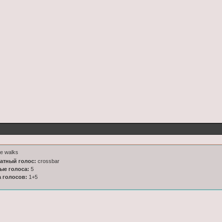
e walks
латный голос:
crossbar
ные голоса:
5
а голосов:
1+5