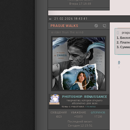
Вчера 17:16:48
21.02.2026 18:43:41
PRAGUE WALKS
pragu
wilder than the wind
1. Бесп
2. Плат
3. Сумм
0
PHOTOSHOP: RENAISSANCE
творчество, которое открыто
абсолютно для всех
ТЕМЫ С РАБОТАМИ:
ГРАФИКА
СООБЩЕНИЙ:
УВАЖЕНИЕ:
ФЛОРИНОВ:
4323
+13351
17 230
Последний визит:
Сегодня 12:15:51