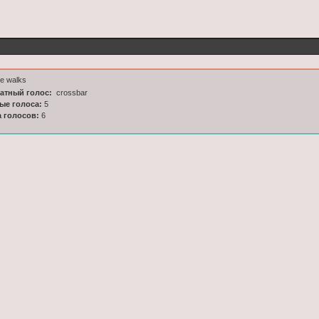
e walks
латный голос:
crossbar
ные голоса:
5
а голосов:
6