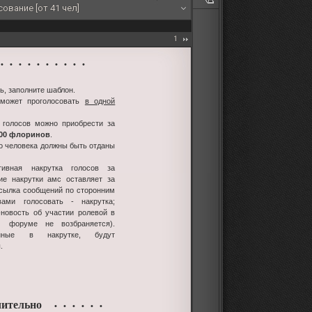
ование [от 41 чел]
1
 • • • • • • • • •
ь, заполните шаблон.
 может проголосовать
в одной
 голосов можно приобрести за
100 флоринов
.
го человека должны быть отданы
тивная накрутка голосов за
ие накрутки амс оставляет за
ссылка сообщений по сторонним
ами голосовать - накрутка;
-новость об участии ролевой в
м форуме не возбраняется).
енные в накрутке, будут
.
ительно
• • • • • •