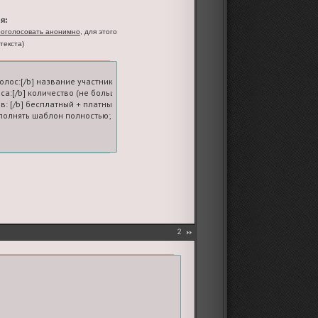
я:
оголосовать анонимно
, для этого
текста)
голос:[/b] название участника-ролевой

оса:[/b] количество (не больше пяти; на вашем счете должно быть достаточное
в: [/b] бесплатный + платные

олнять шаблон полностью; если платных голосов нет, ставьте 0
2