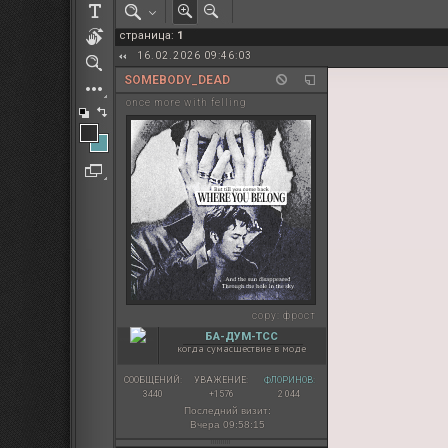
РОЛЕВАЯ МАРТА: ИТОГИ
страница:
1
ПАК от diem
16.02.2026 09:46:03
SOMEBODY_DEAD
once more with felling
copy:
фрост
БА-ДУМ-ТСС
когда сумасшествие в моде
СООБЩЕНИЙ:
УВАЖЕНИЕ:
ФЛОРИНОВ:
3440
+1576
2 044
Последний визит:
Вчера 09:58:15