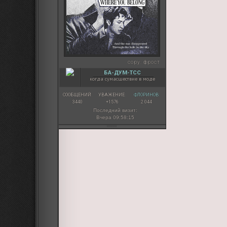
copy:
фрост
БА-ДУМ-ТСС
когда сумасшествие в моде
СООБЩЕНИЙ:
УВАЖЕНИЕ:
ФЛОРИНОВ:
3440
+1576
2 044
Последний визит:
Вчера 09:58:15