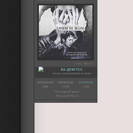
once more with felling
copy:
фрост
БА-ДУМ-ТСС
когда сумасшествие в моде
СООБЩЕНИЙ:
УВАЖЕНИЕ:
ФЛОРИНОВ:
3440
+1576
2 044
Последний визит:
Вчера 09:58:15