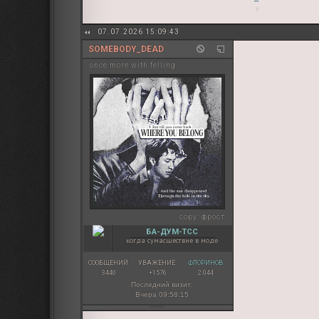
07.07.2026 15:09:43
SOMEBODY_DEAD
once more with felling
copy:
фрост
БА-ДУМ-ТСС
когда сумасшествие в моде
СООБЩЕНИЙ:
УВАЖЕНИЕ:
ФЛОРИНОВ:
3440
+1576
2 044
Последний визит:
Вчера 09:58:15