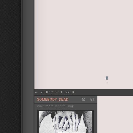
0
28.07.2026 15:27:04
SOMEBODY_DEAD
once more with felling