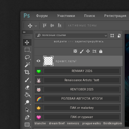
Форум
Участники
Поиск
Регистрация
АКТИВНЫЕ ТЕМЫ
полезные ссылки
войдите
или
зарегистрируйтесь
.
привет, гость!
RENMAY 2026
Renaissance Artists: 'bott
RENTOBER 2025
РОЛЕВАЯ АВГУСТА: ИТОГИ
ПАК от malarkey
ПАК от сурикат
blanche
–
dream thief
–
nemesis
–
prague walks
–
thirdkingdom
РЕНМАЙ