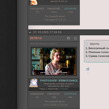
second of all, no
СООБЩЕНИЙ:
УВАЖЕНИЕ:
ФЛОРИНОВ:
573
+1321
1 120
Последний визит:
Сегодня 07:25:16
21.10.2025 17:34:30
БЕЛЕНА
blanche
the darkness within
1. Бесплатный го
2. Платные голос
3. Сумма голосо
+2
PHOTOSHOP: RENAISSANCE
творчество, которое открыто
абсолютно для всех
ТЕМЫ С РАБОТАМИ:
ГРАФИКА
СООБЩЕНИЙ:
УВАЖЕНИЕ:
ФЛОРИНОВ:
65
+346
830
Последний визит:
20.07.2026 17:30:54