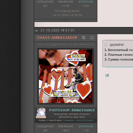
СООБЩЕНИЙ:
УВАЖЕНИЕ:
ФЛОРИНОВ:
421
+1156
1 020
Последний визит:
24.07.2026 13:38:39
21.10.2025 18:51:01
CHAOS-AMBASSADOR
gayladriel
коуч по давлению на промежность
1. Бесплатный го
2. Платные голос
3. Сумма голосо
+4
PHOTOSHOP: RENAISSANCE
творчество, которое открыто
абсолютно для всех
ТЕМЫ С РАБОТАМИ:
ГРАФИКА
◇
МАСТЕРСКАЯ
СООБЩЕНИЙ:
УВАЖЕНИЕ:
ФЛОРИНОВ:
463
+4605
1 150