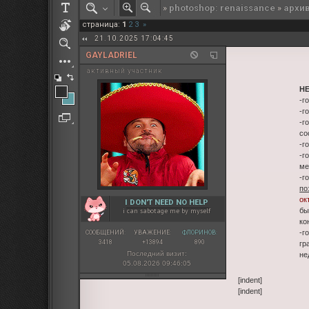
»
photoshop: renaissance
»
архи
РОЛЕВАЯ МАРТА: ИТОГИ
страница:
1
2
3
»
ПАК от diem
21.10.2025 17:04:45
GAYLADRIEL
активный участник
Н
-г
-г
-г
со
-г
-г
ме
-г
по
ок
I DON'T NEED NO HELP
бы
i can sabotage me by myself
ко
-г
СООБЩЕНИЙ:
УВАЖЕНИЕ:
ФЛОРИНОВ:
3418
+13894
890
гр
Последний визит:
не
05.08.2026 09:46:05
[indent]
[indent]