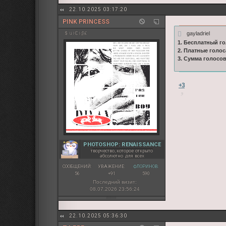
22.10.2025 03:17:20
PINK PRINCESS
gayladriel
＄ui₵i₫₤
1. Бесплатный го
2. Платные голос
3. Сумма голосо
+3
PHOTOSHOP: RENAISSANCE
творчество, которое открыто
абсолютно для всех
СООБЩЕНИЙ:
УВАЖЕНИЕ:
ФЛОРИНОВ:
56
+91
590
Последний визит:
08.07.2026 23:56:24
22.10.2025 05:36:30