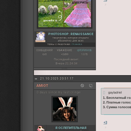
PHOTOSHOP: RENAISSANCE
творчество, которое открыто
абсолютно для всех
ТЕМЫ С РАБОТАМИ:
ГРАФИКА
СООБЩЕНИЙ:
УВАЖЕНИЕ:
ФЛОРИНОВ:
641
+3499
1 070
Последний визит:
Вчера 21:24:34
21.10.2025 20:51:17
AMIOT
gayladriel
0 days since my last cringe
1. Бесплатный го
2. Платные голос
3. Сумма голосо
+3
Я ОСЛЕПИТЕЛЬНАЯ