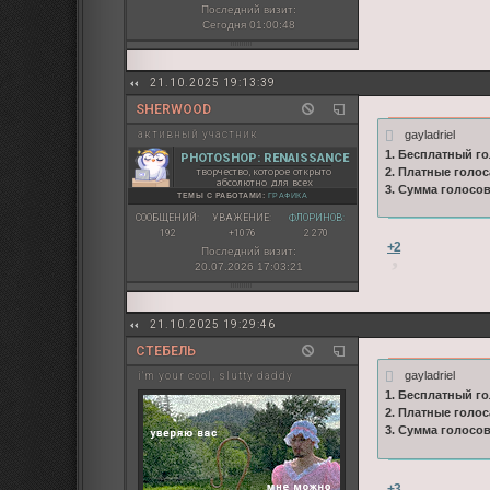
Последний визит:
Сегодня 01:00:48
21.10.2025 19:13:39
SHERWOOD
gayladriel
активный участник
1. Бесплатный го
PHOTOSHOP: RENAISSANCE
творчество, которое открыто
2. Платные голос
абсолютно для всех
3. Сумма голосо
ТЕМЫ С РАБОТАМИ:
ГРАФИКА
СООБЩЕНИЙ:
УВАЖЕНИЕ:
ФЛОРИНОВ:
192
+1076
2 270
+2
Последний визит:
20.07.2026 17:03:21
21.10.2025 19:29:46
СТЕБЕЛЬ
gayladriel
i'm your cool, slutty daddy
1. Бесплатный го
2. Платные голос
3. Сумма голосо
+3