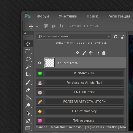
Форум
Участники
Поиск
Регистрация
АКТИВНЫЕ ТЕМЫ
полезные ссылки
войдите
или
зарегистрируйтесь
.
привет, гость!
RENMAY 2026
Renaissance Artists: 'bott
RENTOBER 2025
РОЛЕВАЯ АВГУСТА: ИТОГИ
ПАК от malarkey
ПАК от сурикат
blanche
–
dream thief
–
nemesis
–
prague walks
–
thirdkingdom
РЕНМАЙ