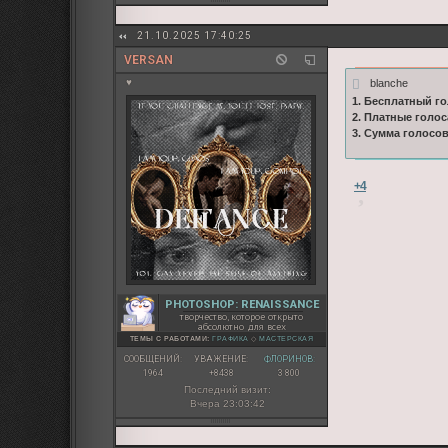
21.10.2025 17:40:25
VERSAN
blanche
♥
1. Бесплатный го
2. Платные голос
3. Сумма голосо
+4
PHOTOSHOP: RENAISSANCE
творчество, которое открыто
абсолютно для всех
ТЕМЫ С РАБОТАМИ:
ГРАФИКА
◇
МАСТЕРСКАЯ
СООБЩЕНИЙ:
УВАЖЕНИЕ:
ФЛОРИНОВ:
1964
+8438
3 800
Последний визит:
Вчера 23:03:42