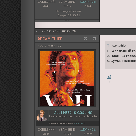
СООБЩЕНИЙ:
УВАЖЕНИЕ:
ФЛОРИНОВ:
3440
+1576
2 044
Последний визит:
Вчера 09:53:11
22.10.2025 00:04:28
DREAM THIEF
gayladriel
you are my joy
1. Бесплатный го
2. Платные голос
3. Сумма голосо
+3
ALL I NEED IS GOSLING
I see the goal and I see no obstacles
ТЕМЫ С РАБОТАМИ:
ГРАФИКА
СООБЩЕНИЙ:
УВАЖЕНИЕ:
ФЛОРИНОВ:
2645
+7102
41 010