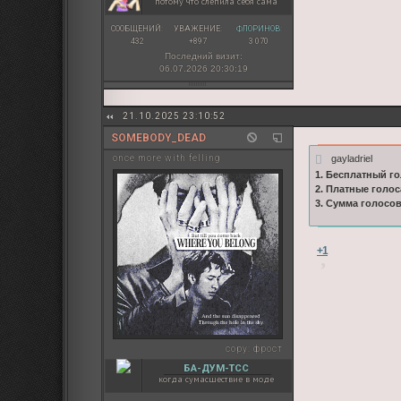
потому что слепила себя сама
СООБЩЕНИЙ:
УВАЖЕНИЕ:
ФЛОРИНОВ:
432
+897
3 070
Последний визит:
06.07.2026 20:30:19
21.10.2025 23:10:52
SOMEBODY_DEAD
gayladriel
once more with felling
1. Бесплатный го
2. Платные голос
3. Сумма голосо
+1
copy:
фрост
БА-ДУМ-ТСС
когда сумасшествие в моде