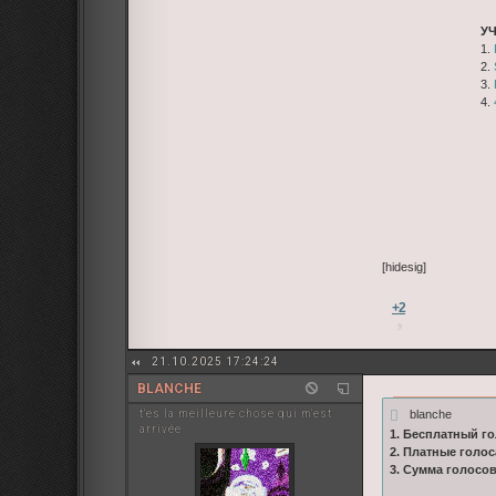
У
1.
2.
3.
4.
[hidesig]
+2
21.10.2025 17:24:24
BLANCHE
blanche
t'es la meilleure chose qui m'est
arrivée
1. Бесплатный го
2. Платные голос
3. Сумма голосо