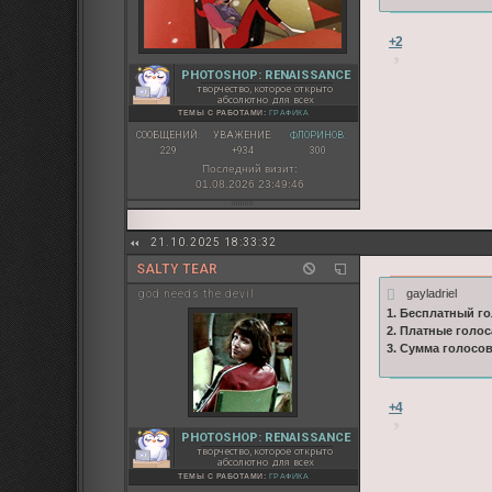
+2
PHOTOSHOP: RENAISSANCE
творчество, которое открыто
абсолютно для всех
ТЕМЫ С РАБОТАМИ:
ГРАФИКА
СООБЩЕНИЙ:
УВАЖЕНИЕ:
ФЛОРИНОВ:
229
+934
300
Последний визит:
01.08.2026 23:49:46
21.10.2025 18:33:32
SALTY TEAR
gayladriel
god needs the devil
1. Бесплатный го
2. Платные голос
3. Сумма голосо
+4
PHOTOSHOP: RENAISSANCE
творчество, которое открыто
абсолютно для всех
ТЕМЫ С РАБОТАМИ:
ГРАФИКА