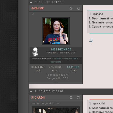
21.10.2025 17:42:18
ФРАКИР
blanche
\\
1. Бесплатный го
2. Платные голос
3. Сумма голосо
+3
НЕ В РЕСУРСЕ
хочу лечь, но я уже лежу
ТЕМЫ С РАБОТАМИ:
ГРАФИКА
◇
МАСТЕРСКАЯ
◇
ОБУЧЕНИЕ
СООБЩЕНИЙ:
УВАЖЕНИЕ:
ФЛОРИНОВ:
2944
+33151
16 135
Последний визит:
Сегодня 08:10:58
21.10.2025 17:55:07
RICARDO
gayladriel
you're no good for me
1. Бесплатный го
2. Платные голос