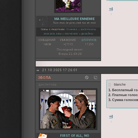
+4
MA MEILLEURE ENNEMIE
fuis-moi, le pire, c'est toi et moi
ТЕМЫ С РАБОТАМИ:
ГРАФИКА
◇
МАТЕРИАЛЫ
ЗАКАЗАТЬ АВЫ
◇
ОБУЧЕНИЕ
◇
ДИЗАЙНЫ
СООБЩЕНИЙ:
УВАЖЕНИЕ:
ФЛОРИНОВ:
14058
+27115
17 295
Последний визит:
Вчера 21:49:29
21.10.2025 17:26:01
ЭБОЛА
blanche
диспетчер
1. Бесплатный го
2. Платные голос
3. Сумма голосо
+4
FIRST OF ALL, NO