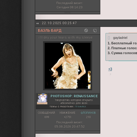
Последний визит:
Сегодня 08:14:23
22.10.2025 00:25:47
БАЭЛЬ БАРД
gayladriel
i'll dry your tears with my sleeve
1. Бесплатный го
2. Платные голос
3. Сумма голосо
+3
PHOTOSHOP: RENAISSANCE
творчество, которое открыто
абсолютно для всех
ТЕМЫ С РАБОТАМИ:
ГРАФИКА
СООБЩЕНИЙ:
УВАЖЕНИЕ:
ФЛОРИНОВ:
699
+2751
210
Последний визит:
05.08.2026 20:47:52