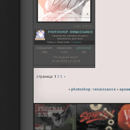
copy:
satira
PHOTOSHOP: RENAISSANCE
творчество, которое открыто
абсолютно для всех
ТЕМЫ С РАБОТАМИ:
ГРАФИКА
СООБЩЕНИЙ:
УВАЖЕНИЕ:
ФЛОРИНОВ:
2589
+1325
500
Последний визит:
05.08.2026 14:28:08
страница:
1
2
3
»
»
photoshop: renaissance
»
архи