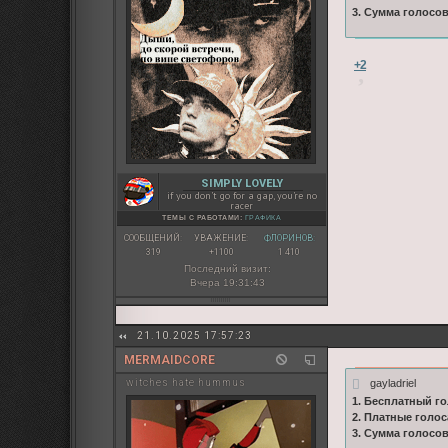
3. Сумма голосо
+2
SIMPLY LOVELY
if you don’t go for a gap, you’re no
racer
ТЕМЫ С РАБОТАМИ:
ГРАФИКА
СООБЩЕНИЙ:
УВАЖЕНИЕ:
ФЛОРИНОВ:
319
+1100
1 410
Последний визит:
Вчера 19:31:43
21.10.2025 17:57:23
MERMAIDCORE
gayladriel
witches hate hummus
1. Бесплатный го
2. Платные голос
3. Сумма голосо