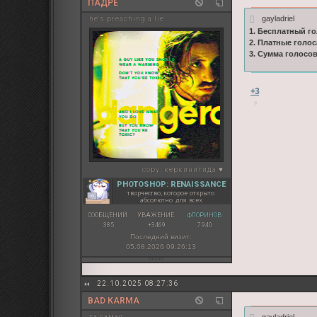
ПАДРЕ
gayladriel
he's preaching a lie
1. Бесплатный го
2. Платные голос
3. Сумма голосо
+3
copy:
керкинитида ♥
PHOTOSHOP: RENAISSANCE
творчество, которое открыто
абсолютно для всех
СООБЩЕНИЙ:
УВАЖЕНИЕ:
ФЛОРИНОВ:
385
+3469
7 940
Последний визит:
05.08.2026 09:26:13
22.10.2025 08:27:36
BAD КARMA
gayladriel
та самая