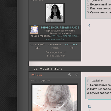
1. Бесплатный го
2. Платные голос
3. Сумма голосо
0
PHOTOSHOP: RENAISSANCE
творчество, которое открыто
абсолютно для всех
ТЕМЫ С РАБОТАМИ:
ГРАФИКА
◇
МАСТЕРСКАЯ
◇
ЗАКАЗАТЬ ДИЗАЙН
СООБЩЕНИЙ:
УВАЖЕНИЕ:
ФЛОРИНОВ:
5428
+10145
210
Последний визит:
Вчера 21:05:34
22.10.2025 11:30:42
IMPULS
gayladriel
просто друзья
1. Бесплатный го
2. Платные голос
3. Сумма голосо
+1