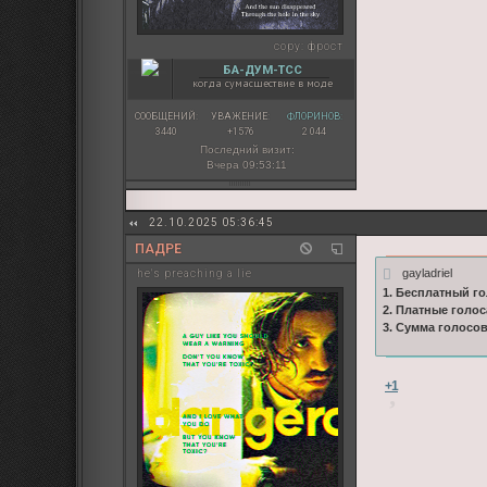
copy:
фрост
БА-ДУМ-ТСС
когда сумасшествие в моде
СООБЩЕНИЙ:
УВАЖЕНИЕ:
ФЛОРИНОВ:
3440
+1576
2 044
Последний визит:
Вчера 09:53:11
22.10.2025 05:36:45
ПАДРЕ
gayladriel
he's preaching a lie
1. Бесплатный го
2. Платные голос
3. Сумма голосо
+1