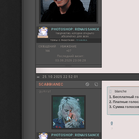
PHOTOSHOP: RENAISSANCE
творчество, которое открыто
абсолютно для всех
ТЕМЫ С РАБОТАМИ:
ГРАФИКА
СООБЩЕНИЙ:
УВАЖЕНИЕ:
166
+37
Последний визит:
03.08.2026 23:08:28
25.10.2025 22:52:01
SCABBIANEC
blanche
gymrat
1. Бесплатный го
2. Платные голос
3. Сумма голосо
0
PHOTOSHOP: RENAISSANCE
творчество, которое открыто