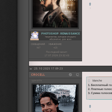
0
PHOTOSHOP: RENAISSANCE
творчество, которое открыто
абсолютно для всех
СООБЩЕНИЙ:
УВАЖЕНИЕ:
107
+25
Последний визит:
17.07.2026 23:32:43
25.10.2025 17:09:23
CROCELL
blanche
щакалъ
1. Бесплатный го
2. Платные голос
3. Сумма голосо
0