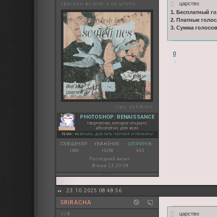
царство
ураганы во мне, а не штиль
1. Бесплатный го
2. Платные голос
3. Сумма голосо
0
copy:
ashdown
PHOTOSHOP: RENAISSANCE
творчество, которое открыто
абсолютно для всех
ТЕМА:
ФЕВРАЛЬ. ДОСТАТЬ ЧЕРНИЛ И ПЛАКАТЬ!
СООБЩЕНИЙ:
УВАЖЕНИЕ:
ФЛОРИНОВ:
1380
+3298
635
Последний визит:
Вчера 13:20:09
23.10.2025 08:48:56
SRIRACHA
царство
ауф