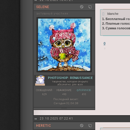
SELENE
blanche
активный участник
1. Бесплатный го
2. Платные голос
3. Сумма голосо
0
PHOTOSHOP: RENAISSANCE
творчество, которое открыто
абсолютно для всех
СООБЩЕНИЙ:
УВАЖЕНИЕ:
ФЛОРИНОВ:
629
+93
410
Последний визит:
Сегодня 01:04:38
23.10.2025 07:22:41
HERETIC