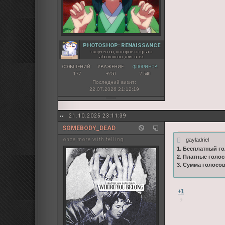
PHOTOSHOP: RENAISSANCE
творчество, которое открыто
абсолютно для всех
СООБЩЕНИЙ:
УВАЖЕНИЕ:
ФЛОРИНОВ:
177
+250
2 540
Последний визит:
22.07.2026 21:12:19
21.10.2025 23:11:39
SOMEBODY_DEAD
gayladriel
once more with felling
1. Бесплатный го
2. Платные голос
3. Сумма голосо
+1