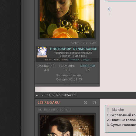
0
copy:
holy rage
PHOTOSHOP: RENAISSANCE
творчество, которое открыто
абсолютно для всех
ТЕМЫ С РАБОТАМИ:
ГРАФИКА
◇
ВИДЕО
СООБЩЕНИЙ:
УВАЖЕНИЕ:
ФЛОРИНОВ:
423
+613
570
Последний визит:
Сегодня 02:03:53
25.10.2025 13:54:02
LIS RUGARU
blanche
активный участник
1. Бесплатный го
2. Платные голос
3. Сумма голосо