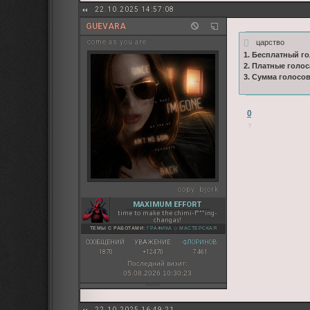
22.10.2025 14:57:08
GUEVARA
царство
come as you are
1. Бесплатный го
2. Платные голос
3. Сумма голосо
0
copy:
bjork
MAXIMUM EFFORT
time to make the chimi-f***ing-
changas!
ТЕМЫ С РАБОТАМИ:
ГРАФИКА
◇
МАСТЕРСКАЯ
СООБЩЕНИЙ:
УВАЖЕНИЕ:
ФЛОРИНОВ:
1870
+12470
7 461
Последний визит:
05.08.2026 10:30:23
22.10.2025 16:49:21