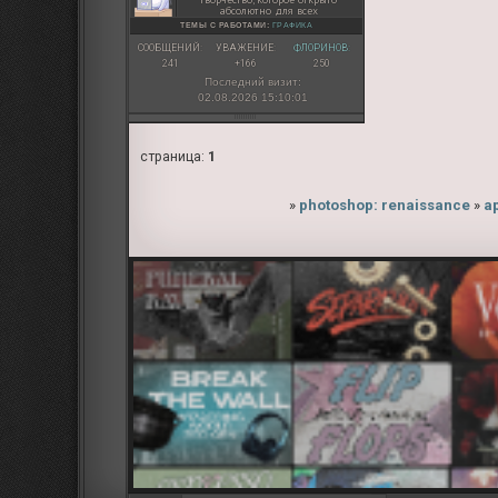
абсолютно для всех
ТЕМЫ С РАБОТАМИ:
ГРАФИКА
СООБЩЕНИЙ:
УВАЖЕНИЕ:
ФЛОРИНОВ:
241
+166
250
Последний визит:
02.08.2026 15:10:01
страница:
1
»
photoshop: renaissance
»
а