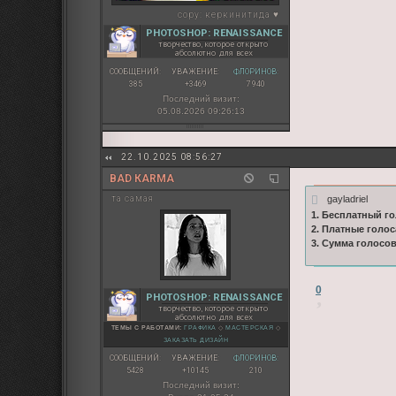
copy:
керкинитида ♥
PHOTOSHOP: RENAISSANCE
творчество, которое открыто
абсолютно для всех
СООБЩЕНИЙ:
УВАЖЕНИЕ:
ФЛОРИНОВ:
385
+3469
7 940
Последний визит:
05.08.2026 09:26:13
22.10.2025 08:56:27
BAD КARMA
gayladriel
та самая
1. Бесплатный го
2. Платные голос
3. Сумма голосо
0
PHOTOSHOP: RENAISSANCE
творчество, которое открыто
абсолютно для всех
ТЕМЫ С РАБОТАМИ:
ГРАФИКА
◇
МАСТЕРСКАЯ
◇
ЗАКАЗАТЬ ДИЗАЙН
СООБЩЕНИЙ:
УВАЖЕНИЕ:
ФЛОРИНОВ:
5428
+10145
210
Последний визит: