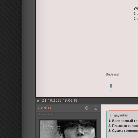
У
1.
2.
[hidesig]
0
21.10.2025 18:06:18
RONOA
gayladriel
a s h e s
1. Бесплатный го
2. Платные голос
3. Сумма голосо