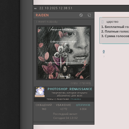
22.10.2025 12:38:51
RAIDEN
царство
i meet nobody
1. Бесплатный го
2. Платные голос
3. Сумма голосо
0
copy:
стрэйд
PHOTOSHOP: RENAISSANCE
творчество, которое открыто
абсолютно для всех
ТЕМЫ С РАБОТАМИ:
ГРАФИКА
СООБЩЕНИЙ:
УВАЖЕНИЕ:
ФЛОРИНОВ:
960
+2772
6 004
Последний визит:
Сегодня 04:13:02