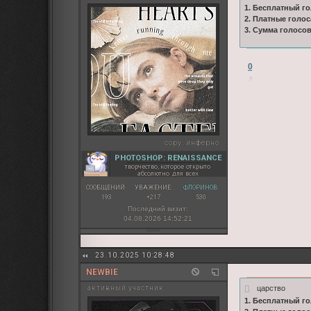
1. Бесплатный го
2. Платные голос
3. Сумма голосо
0
copy:
инферно
PHOTOSHOP: RENAISSANCE
творчество, которое открыто
абсолютно для всех
СООБЩЕНИЙ:
УВАЖЕНИЕ:
ФЛОРИНОВ:
193
+217
530
Последний визит:
04.08.2026 14:52:21
23.10.2025 10:28:48
NEWBIE
царство
активный участник
1. Бесплатный го