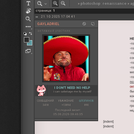
»
photoshop: renaissance
»
а
РОЛЕВАЯ МАРТА: ИТОГИ
страница:
1
ПАК от diem
21.10.2025 17:04:41
GAYLADRIEL
активный участник
Н
-г
-г
-г
со
-г
-г
ме
-г
по
ок
I DON'T NEED NO HELP
бы
i can sabotage me by myself
ко
-г
СООБЩЕНИЙ:
УВАЖЕНИЕ:
ФЛОРИНОВ:
3418
+13894
890
гр
Последний визит:
не
05.08.2026 09:46:05
[indent]
[indent]