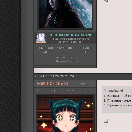
+2
PHOTOSHOP: RENAISSANCE
творчество, которое открыто
абсолютно для всех
СООБЩЕНИЙ:
УВАЖЕНИЕ:
ФЛОРИНОВ:
445
+51
840
Последний визит:
Вчера 19:40:34
21.10.2025 20:24:29
AGENT OF CHAOS
gayladriel
i'm nothing. i'm shadow of shadow
1. Бесплатный го
2. Платные голос
3. Сумма голосо
+1