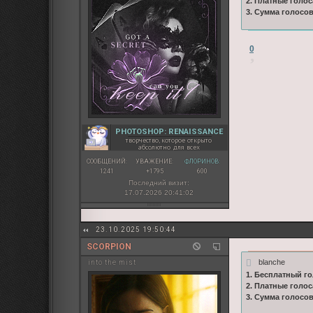
2. Платные голос
3. Сумма голосо
0
PHOTOSHOP: RENAISSANCE
творчество, которое открыто
абсолютно для всех
СООБЩЕНИЙ:
УВАЖЕНИЕ:
ФЛОРИНОВ:
1241
+1795
600
Последний визит:
17.07.2026 20:41:02
23.10.2025 19:50:44
SCORPION
blanche
into the mist
1. Бесплатный го
2. Платные голос
3. Сумма голосо