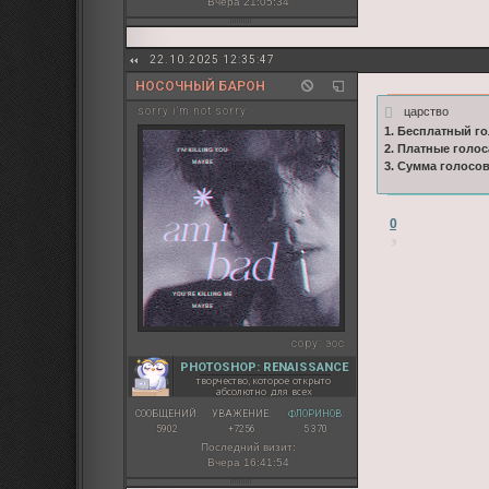
Вчера 21:05:34
22.10.2025 12:35:47
НОСОЧНЫЙ БАРОН
царство
sorry i'm not sorry
1. Бесплатный го
2. Платные голос
3. Сумма голосо
0
copy:
эос
PHOTOSHOP: RENAISSANCE
творчество, которое открыто
абсолютно для всех
СООБЩЕНИЙ:
УВАЖЕНИЕ:
ФЛОРИНОВ:
5902
+7256
5 370
Последний визит:
Вчера 16:41:54