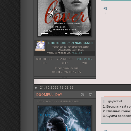
+3
PHOTOSHOP: RENAISSANCE
творчество, которое открыто
абсолютно для всех
ТЕМЫ С РАБОТАМИ:
ГРАФИКА
СООБЩЕНИЙ:
УВАЖЕНИЕ:
ФЛОРИНОВ:
335
+847
250
Последний визит:
04.08.2026 13:17:35
21.10.2025 18:08:53
DOOMFUL_DAY
gayladriel
гори всё синим пламенем
1. Бесплатный го
2. Платные голос
3. Сумма голосо