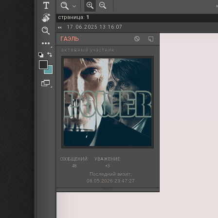
РОЛЕВАЯ МАРТА: ИТОГИ
страница:
1
ПАК от diem
17.06.2025 13:16:07
ГАЭЛЬ
активный участник
СООБЩЕНИЙ:
УВАЖЕНИЕ:
48
+3
Последний визит:
08.05.2026 23:47:27