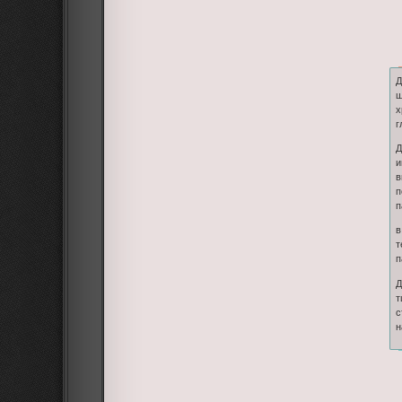
Д
ш
х
г
Д
и
в
п
п
в
т
п
Д
т
с
н