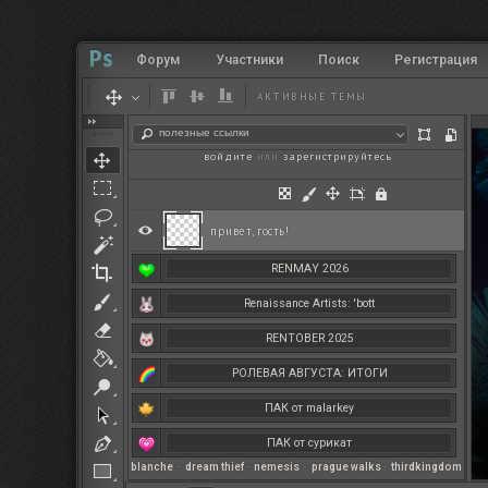
Форум
Участники
Поиск
Регистрация
АКТИВНЫЕ ТЕМЫ
полезные ссылки
войдите
или
зарегистрируйтесь
.
привет, гость!
RENMAY 2026
Renaissance Artists: 'bott
RENTOBER 2025
РОЛЕВАЯ АВГУСТА: ИТОГИ
ПАК от malarkey
ПАК от сурикат
blanche
–
dream thief
–
nemesis
–
prague walks
–
thirdkingdom
РЕНМАЙ