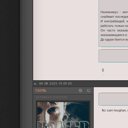
Наземникус - мел
снабжает последо
И контрабандой, 
работать только на
Он часто оказыв
оказывающаяся в 
До одури боится в
0
04.08.2025 19:09:03
ГАЭЛЬ
активный участник
fc:
sam heughan, 