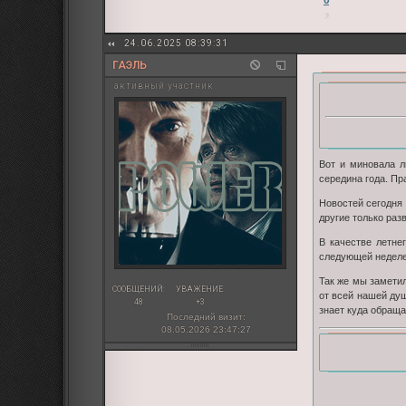
24.06.2025 08:39:31
ГАЭЛЬ
активный участник
Вот и миновала л
середина года. Пр
Новостей сегодня 
другие только раз
В качестве летне
следующей неделе
Так же мы заметил
СООБЩЕНИЙ:
УВАЖЕНИЕ:
от всей нашей душ
48
+3
знает куда обраща
Последний визит:
08.05.2026 23:47:27