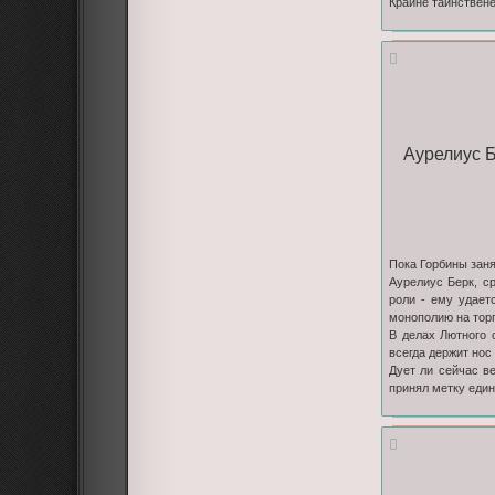
Крайне таинствене
Аурелиус Б
Пока Горбины зан
Аурелиус Берк, с
роли - ему удает
монополию на торг
В делах Лютного 
всегда держит нос 
Дует ли сейчас в
принял метку еди