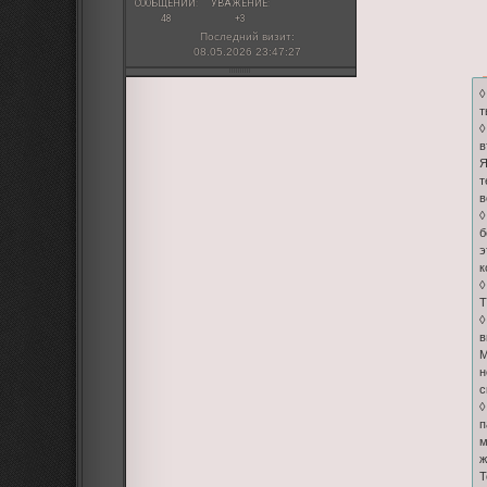
СООБЩЕНИЙ:
УВАЖЕНИЕ:
48
+3
Последний визит:
08.05.2026 23:47:27
◊
т
◊
в
Я
т
в
◊
б
э
к
◊
Т
◊
в
М
н
с
◊
п
м
ж
Т