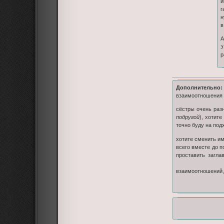
и
г
н
в
А
э
р
Дополнительно:
взаимоотношения и
сёстры очень разн
подругой
), хотит
точно буду на под
хотите сменить им
всего вместе до п
проставить загла
взаимоотношений, 