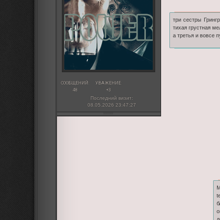
три сестры Гринг
тихая грустная ме
а третья и вовсе 
СООБЩЕНИЙ:
УВАЖЕНИЕ:
48
+3
Последний визит:
08.05.2026 23:47:27
М
t
б
о
д