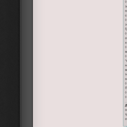
◊
з
п
с
◊
э
Г
◊
о
х
◊
м
◊
“
н
м
т
н
◊
П
◊
◊
Д
о
т
о