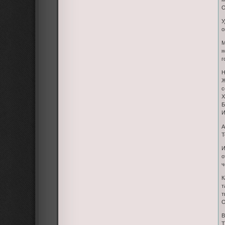
О
У
о
М
н
г
Н
Ж
с
Х
Б
И
А
Т
И
о
ч
К
т
т
О
В
Т