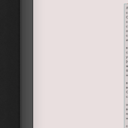
Л
с
С
с
с
о
с
и
в
с
у
[
м
б
н
в
в
С
с
о
в
п
н
с