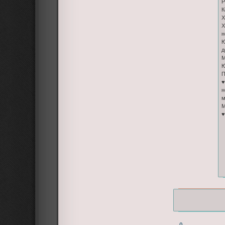
Р
К
Х
Х
н
Ю
д
М
Ю
П
♥
н
м
М
♥
0