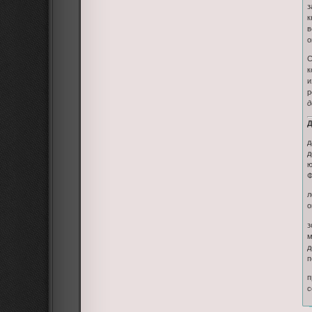
з
к
в
о
С
к
и
р
д
Д
д
д
ю
Ф
л
о
з
м
д
п
п
с