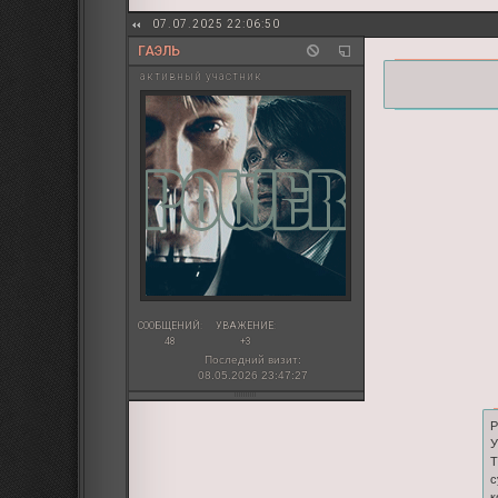
07.07.2025 22:06:50
ГАЭЛЬ
активный участник
СООБЩЕНИЙ:
УВАЖЕНИЕ:
48
+3
Последний визит:
08.05.2026 23:47:27
Р
У
Т
с
к