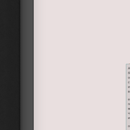
А
б
о
с
и
в
е
г
м
ч
и
о