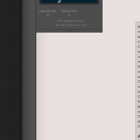
СООБЩЕНИЙ:
УВАЖЕНИЕ:
48
+3
Последний визит:
08.05.2026 23:47:27
[
т
к
с
С
о
з
н
Ю
о
к
О
о
в
О
К
[
п
П
И
П
Д