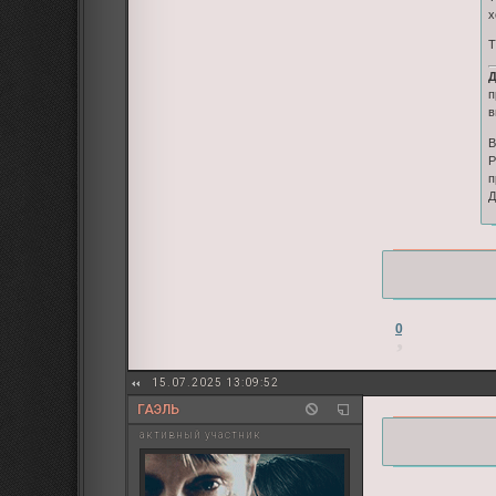
х
Т
Д
п
в
В
Р
п
Д
0
15.07.2025 13:09:52
ГАЭЛЬ
активный участник