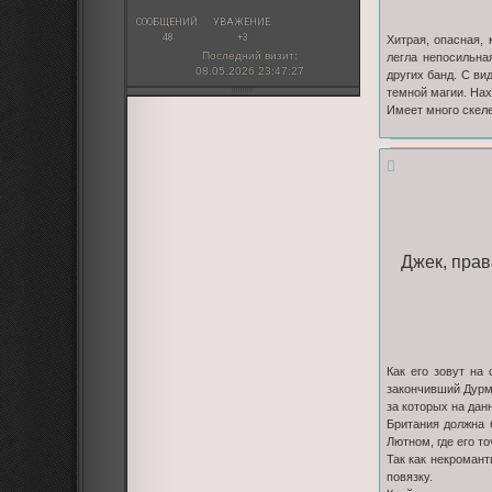
СООБЩЕНИЙ:
УВАЖЕНИЕ:
48
+3
Хитрая, опасная,
Последний визит:
легла непосильна
08.05.2026 23:47:27
других банд. С ви
темной магии. Нах
Имеет много скеле
Джек, прав
Как его зовут на
закончивший Дурмс
за которых на да
Британия должна 
Лютном, где его т
Так как некромант
повязку.