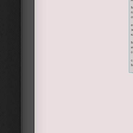
М
п
о
е
з
к
М
и
с
с
М