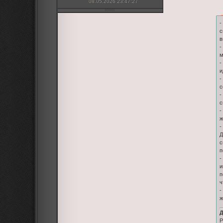
08.05.2026 23:47:27
-
с
в
-
м
-
и
-
с
-
с
-
ж
-
Д
с
п
-
и
п
ч
-
ж
Д
P