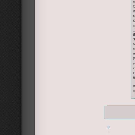
н
С
В
т
К
п
Д
“
о
п
ж
Я
т
х
Я
В
В
н
0