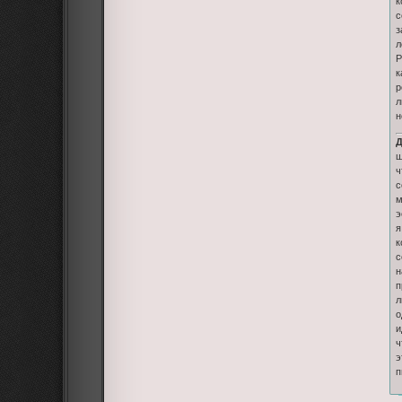
к
с
з
л
Р
к
р
л
н
Д
ш
ч
с
м
э
я
к
с
н
п
л
о
и
ч
э
п