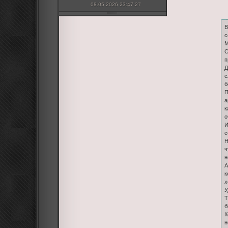
08.05.2026 23:47:27
В
с
М
С
п
Д
с
б
П
а
к
о
И
с
Н
ч
н
А
к
х
У
Т
б
К
н