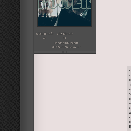
СООБЩЕНИЙ:
УВАЖЕНИЕ:
48
+3
Последний визит:
08.05.2026 23:47:27
ч
е
н
т
п
з
н
м
с
д
-
н
Б