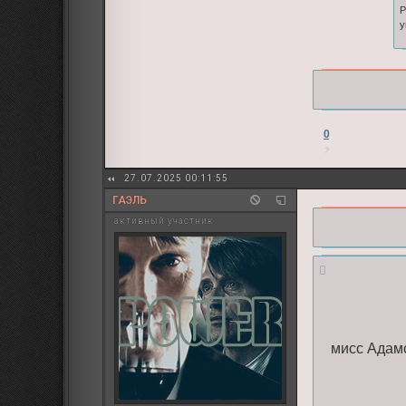
P
у
0
27.07.2025 00:11:55
ГАЭЛЬ
активный участник
мисс Адамс