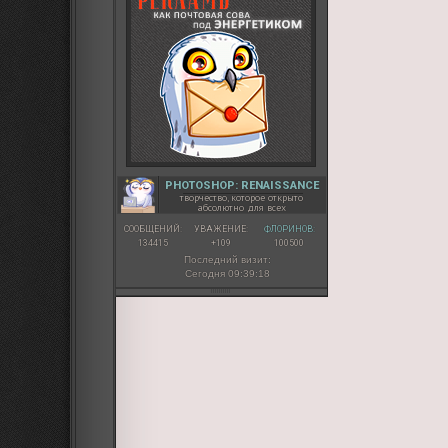
PHOTOSHOP: RENAISSANCE
творчество, которое открыто
абсолютно для всех
СООБЩЕНИЙ:
УВАЖЕНИЕ:
ФЛОРИНОВ:
134415
+109
100500
Последний визит:
Сегодня 09:39:18