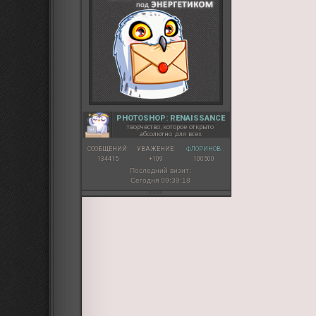
PHOTOSHOP: RENAISSANCE
творчество, которое открыто
абсолютно для всех
СООБЩЕНИЙ:
УВАЖЕНИЕ:
ФЛОРИНОВ:
134415
+109
100500
Последний визит:
Сегодня 09:39:18