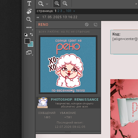
»
РОЛЕВАЯ МАРТА: ИТОГИ
страница:
1
2
3
…
101
»
ПАК от diem
17.05.2025 13:16:22
RENO
всех люблю. на лс не отвечаю
Код:
[align=center]
PHOTOSHOP: RENAISSANCE
творчество, которое открыто
абсолютно для всех
СООБЩЕНИЙ:
УВАЖЕНИЕ:
1485
+7381
Последний визит:
12.07.2026 09:41:05