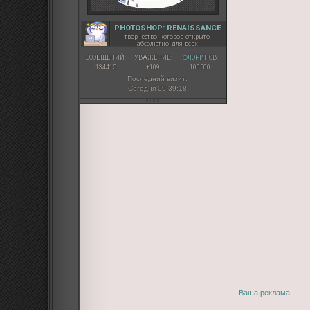
PHOTOSHOP: RENAISSANCE
творчество, которое открыто
абсолютно для всех
СООБЩЕНИЙ:
УВАЖЕНИЕ:
ФЛОРИНОВ:
134415
+109
100500
Последний визит:
Сегодня 09:39:18
Ваша реклама