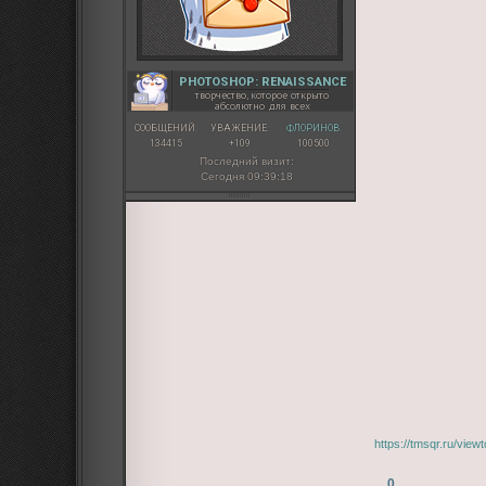
PHOTOSHOP: RENAISSANCE
творчество, которое открыто
абсолютно для всех
СООБЩЕНИЙ:
УВАЖЕНИЕ:
ФЛОРИНОВ:
134415
+109
100500
Последний визит:
Сегодня 09:39:18
https://tmsqr.ru/vi
0