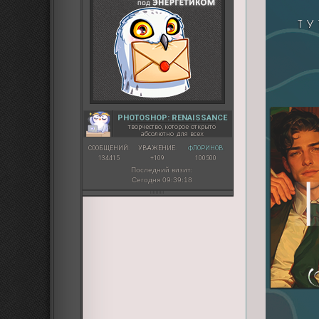
PHOTOSHOP: RENAISSANCE
творчество, которое открыто
абсолютно для всех
СООБЩЕНИЙ:
УВАЖЕНИЕ:
ФЛОРИНОВ:
134415
+109
100500
Последний визит:
Сегодня 09:39:18