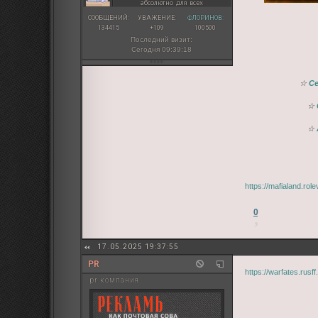
абсолютно для всех
СООБЩЕНИЙ:
УВАЖЕНИЕ:
ФЛОРИНОВ:
134415
+109
100500
Последний визит:
Сегодня 09:39:18
☆
С
☆
☆
https://mafialand.ro
0
17.05.2025 19:37:55
PR
https://warfates.rus
pr компания