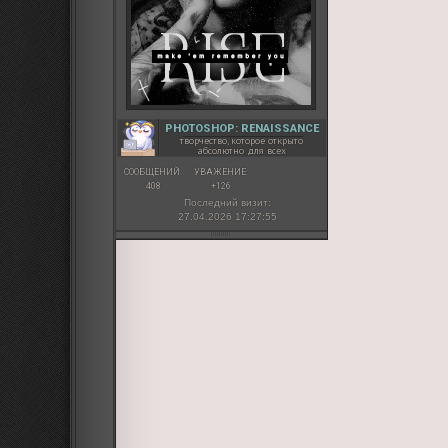
PHOTOSHOP: RENAISSANCE
творчество, которое открыто
абсолютно для всех
СООБЩЕНИЙ:
УВАЖЕНИЕ:
408
+126
Последний визит:
27.04.2026 17:27:55