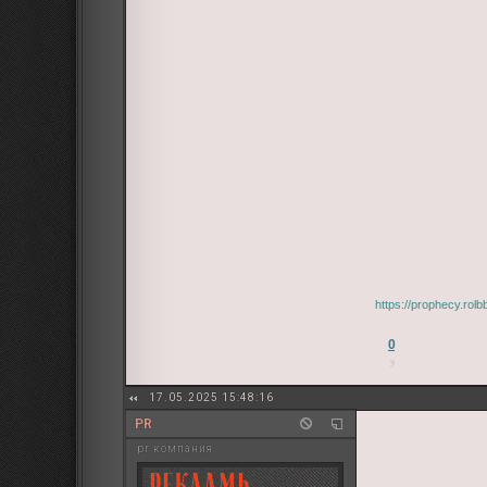
https://prophecy.ro
0
17.05.2025 15:48:16
PR
pr компания