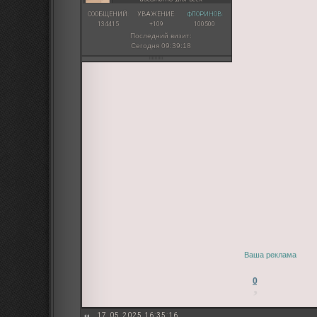
СООБЩЕНИЙ:
УВАЖЕНИЕ:
ФЛОРИНОВ:
134415
+109
100500
Последний визит:
Сегодня 09:39:18
Ваша реклама
0
17.05.2025 16:35:16