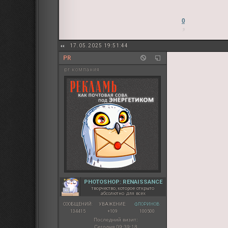
0
17.05.2025 19:51:44
PR
pr компания
PHOTOSHOP: RENAISSANCE
творчество, которое открыто
абсолютно для всех
СООБЩЕНИЙ:
УВАЖЕНИЕ:
ФЛОРИНОВ:
134415
+109
100500
Последний визит:
Сегодня 09:39:18