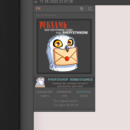
17.05.2025 23:07:28
PR
pr компания
PHOTOSHOP: RENAISSANCE
творчество, которое открыто
абсолютно для всех
СООБЩЕНИЙ:
УВАЖЕНИЕ:
ФЛОРИНОВ:
134415
+109
100500
Последний визит:
Сегодня 09:39:18