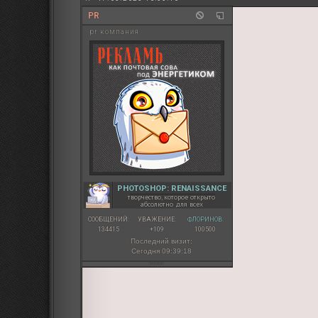
PR
pr компания
PHOTOSHOP: RENAISSANCE
творчество, которое открыто
абсолютно для всех
СООБЩЕНИЙ:
УВАЖЕНИЕ:
ФЛОРИНОВ:
134415
+109
100500
Последний визит:
Сегодня 09:39:18