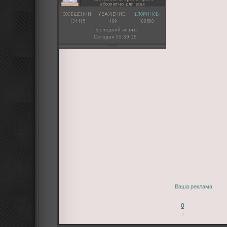
абсолютно для всех
СООБЩЕНИЙ:
УВАЖЕНИЕ:
ФЛОРИНОВ:
134415
+109
100500
Последний визит:
Сегодня 09:39:18
Ваша реклама
0