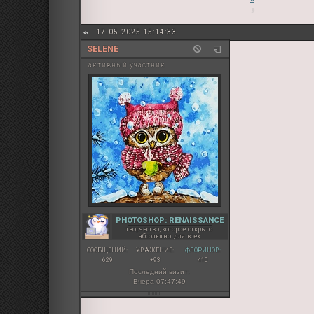
17.05.2025 15:14:33
SELENE
активный участник
PHOTOSHOP: RENAISSANCE
творчество, которое открыто
абсолютно для всех
СООБЩЕНИЙ:
УВАЖЕНИЕ:
ФЛОРИНОВ:
629
+93
410
Последний визит:
Вчера 07:47:49