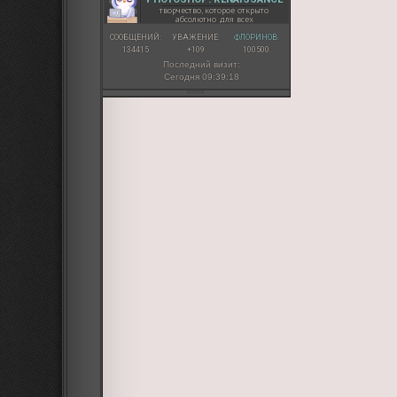
творчество, которое открыто
абсолютно для всех
СООБЩЕНИЙ:
УВАЖЕНИЕ:
ФЛОРИНОВ:
134415
+109
100500
Последний визит:
Сегодня 09:39:18