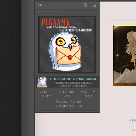
PR
pr компания
PHOTOSHOP: RENAISSANCE
творчество, которое открыто
абсолютно для всех
СООБЩЕНИЙ:
УВАЖЕНИЕ:
ФЛОРИНОВ:
134415
+109
100500
Последний визит:
Сегодня 09:39:18
☆
С
☆