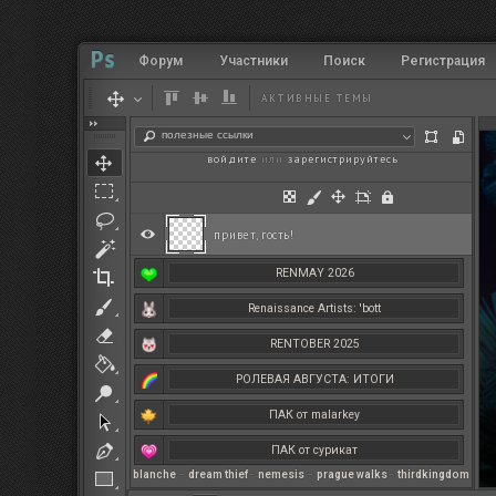
Форум
Участники
Поиск
Регистрация
АКТИВНЫЕ ТЕМЫ
полезные ссылки
войдите
или
зарегистрируйтесь
.
привет, гость!
RENMAY 2026
Renaissance Artists: 'bott
RENTOBER 2025
РОЛЕВАЯ АВГУСТА: ИТОГИ
ПАК от malarkey
ПАК от сурикат
blanche
–
dream thief
–
nemesis
–
prague walks
–
thirdkingdom
РЕНМАЙ