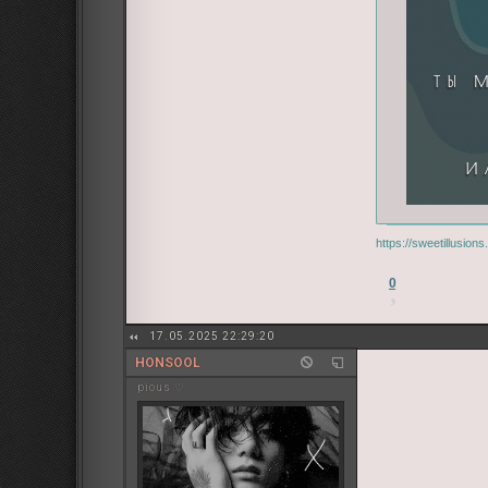
https://sweetillusio
0
17.05.2025 22:29:20
HONSOOL
pious ♡