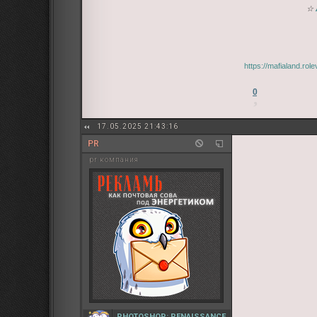
☆
https://mafialand.ro
0
17.05.2025 21:43:16
PR
pr компания
PHOTOSHOP: RENAISSANCE