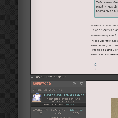
Тебе нужно был
мной и мамой.
всегда был с в
дополнительные пун
- Лукас и Алиэнор о
именно что крепкий.
- у вас минимум двое
- внешки на усмотре
- играю от 1 или 3 л
- вы главное приход
+2
06.05.2025 18:35:57
SHERWOOD
активный участник
PHOTOSHOP: RENAISSANCE
творчество, которое открыто
абсолютно для всех
ТЕМЫ С РАБОТАМИ:
ГРАФИКА
СООБЩЕНИЙ:
УВАЖЕНИЕ:
ФЛОРИНОВ:
192
+1076
2 270
Последний визит: