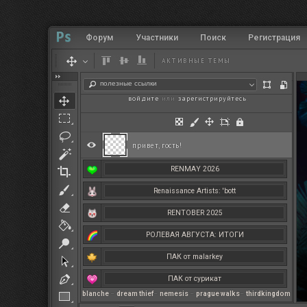
Форум
Участники
Поиск
Регистрация
АКТИВНЫЕ ТЕМЫ
полезные ссылки
войдите
или
зарегистрируйтесь
.
привет, гость!
RENMAY 2026
Renaissance Artists: 'bott
RENTOBER 2025
РОЛЕВАЯ АВГУСТА: ИТОГИ
ПАК от malarkey
ПАК от сурикат
blanche
–
dream thief
–
nemesis
–
prague walks
–
thirdkingdom
РЕНМАЙ