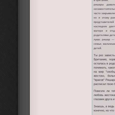
в британии.
ришары давал
несамостоятель
часто закрывалис
но и этому ра
представителе
наследник дае
матери и отц
родителями дет
лукас ришар — 
семьи; мальчишк
детей.
Ты рос зависть
Британию, пор
осталась в род
понимать, како
на мир "свобо
жестоко, боль
"врагов" Ришар
расписал твою 
Повезло ли те
любовь жестока
глазами друга и
Знаешь, а ведь 
конечно, но что