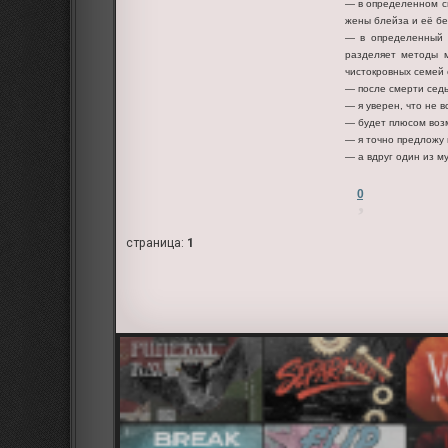
— в определенном см
жены блейза и её бе
— в определенный м
разделяет методы м
чистокровных семей 
— после смерти сед
— я уверен, что не 
— будет плюсом возм
— я точно предложу
— а вдруг один из м
0
страница:
1