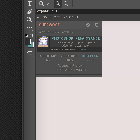
РОЛЕВАЯ МАРТА: ИТОГИ
страница:
1
ПАК от diem
05.05.2025 22:07:01
SHERWOOD
активный участник
PHOTOSHOP: RENAISSANCE
творчество, которое открыто
абсолютно для всех
ТЕМЫ С РАБОТАМИ:
ГРАФИКА
СООБЩЕНИЙ:
УВАЖЕНИЕ:
ФЛОРИНОВ:
192
+1076
2 270
Последний визит:
20.07.2026 17:03:21