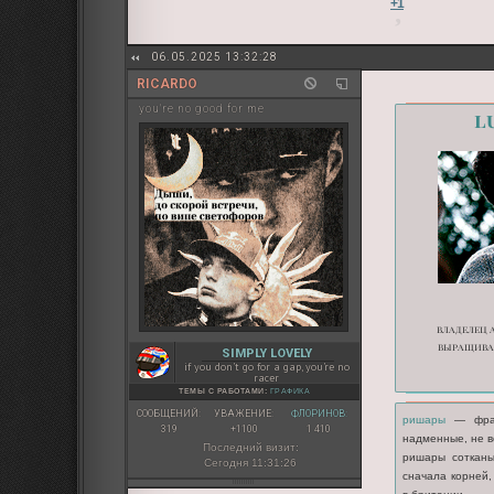
+1
06.05.2025 13:32:28
RICARDO
you're no good for me
l
владелец 
выращива
SIMPLY LOVELY
if you don’t go for a gap, you’re no
racer
ТЕМЫ С РАБОТАМИ:
ГРАФИКА
СООБЩЕНИЙ:
УВАЖЕНИЕ:
ФЛОРИНОВ:
ришары
— франц
319
+1100
1 410
надменные, не в
Последний визит:
ришары сотканы
Сегодня 11:31:26
сначала корней,