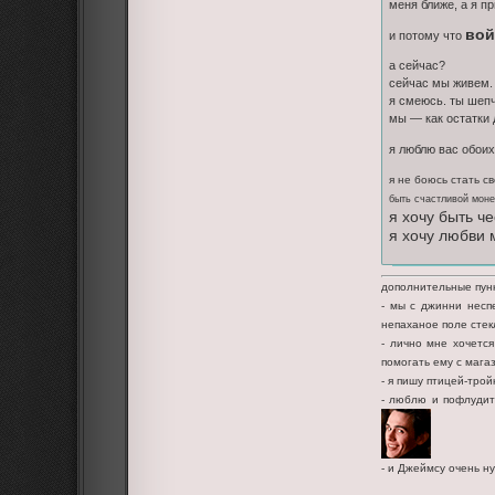
меня ближе, а я п
вой
и потому что
а сейчас?
сейчас мы живем.
я смеюсь. ты шепч
мы — как остатки 
я люблю вас обоих
я не боюсь стать с
быть счастливой моне
я хочу быть ч
я хочу любви 
дополнительные пун
- мы с джинни несп
непаханое поле стекл
- лично мне хочется
помогать ему с мага
- я пишу птицей-трой
- люблю и пофлудит
- и Джеймсу очень н