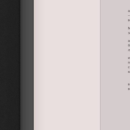
а
–
в
з
а
б
л
и
п
с
к
в
в