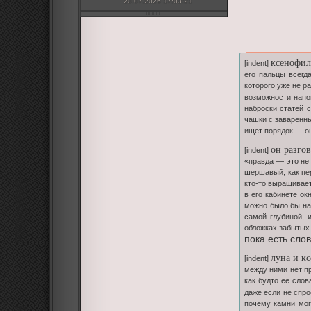
20.07.2026 17:03:21
ксенофил
[indent]
его пальцы всегд
которого уже не р
возможности нап
наброски статей с
чашки с заваренны
ищет порядок — он
он разгов
[indent]
«правда — это не 
шершавый, как пер
кто-то выращивает
в его кабинете ок
можно было бы нап
самой глубиной, 
обложках забытых 
пока есть сло
луна и к
[indent]
между ними нет пр
как будто её слов
даже если не спро
почему камни мог