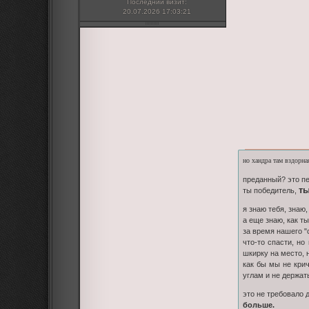
Последний визит:
20.07.2026 17:03:21
но хандра там вздорна
преданный? это пер
ты
ты победитель,
я знаю тебя, знаю
а еще знаю, как т
за время нашего "
что-то спасти, но
шкирку на место, 
как бы мы не крич
углам и не держат
это не требовало 
больше.