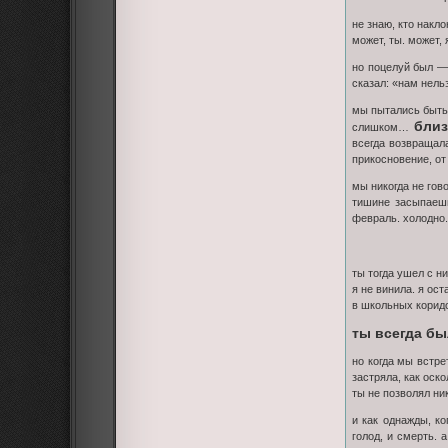
не знаю, кто накл
может, ты. может, 
но поцелуй был —
сказал: «нам нель
мы пытались быть
близ
слишком…
всегда возвращала
прикосновение, от
мы никогда не гово
тишине засыпаешь
февраль. холодно.
ты тогда ушел с н
я не винила. я ост
в школьных коридо
ты всегда бы
но когда мы встре
застряла, как оск
ты не позволял ни
и как однажды, ко
голод, и смерть.