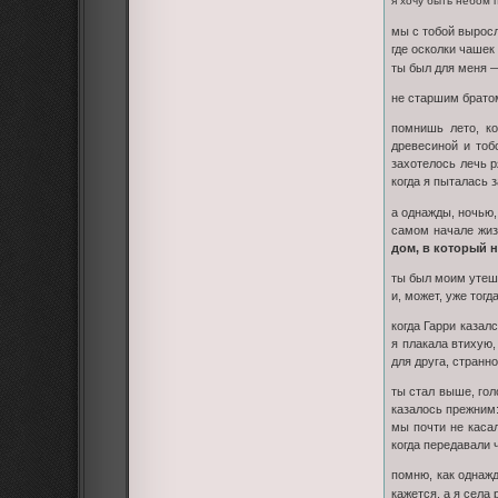
я хочу быть небом 
мы с тобой выросл
где осколки чашек
ты был для меня
не старшим братом
помнишь лето, к
древесиной и тоб
захотелось лечь р
когда я пыталась 
а однажды, ночью,
самом начале жизн
дом, в который н
ты был моим утеш
и, может, уже тог
когда Гарри казал
я плакала втихую,
для друга, странн
ты стал выше, гол
казалось прежним:
мы почти не каса
когда передавали 
помню, как однаж
кажется. а я села