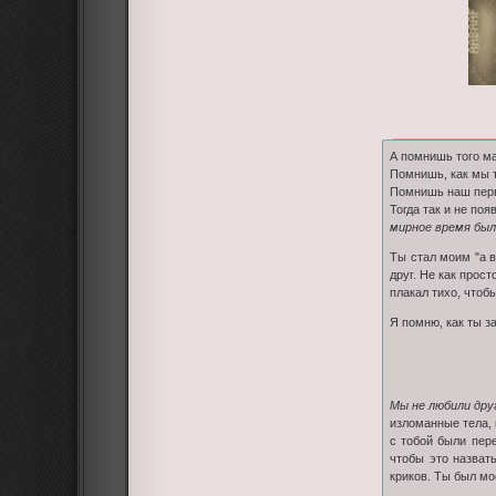
А помнишь того ма
Помнишь, как мы 
Помнишь наш перв
Тогда так и не по
мирное время был
Ты стал моим "а в
друг. Не как прост
плакал тихо, чтоб
Я помню, как ты з
не 
Мы не любили друг
изломанные тела, 
с тобой были пер
чтобы это назват
криков. Ты был мо