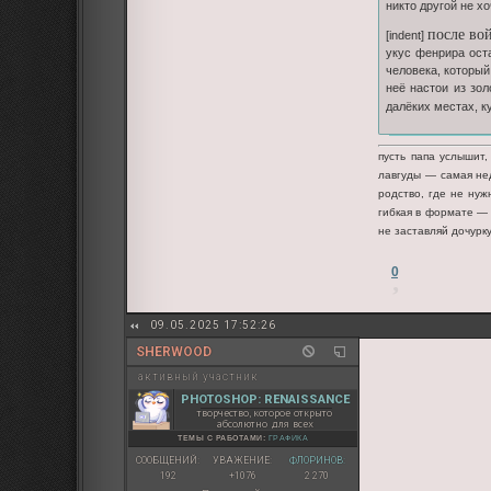
никто другой не х
после во
[indent]
укус фенрира оста
человека, который
неё настои из зо
далёких местах, ку
пусть папа услышит,
лавгуды — самая нед
родство, где не ну
гибкая в формате — 
не заставляй дочурк
0
09.05.2025 17:52:26
SHERWOOD
активный участник
PHOTOSHOP: RENAISSANCE
творчество, которое открыто
абсолютно для всех
ТЕМЫ С РАБОТАМИ:
ГРАФИКА
СООБЩЕНИЙ:
УВАЖЕНИЕ:
ФЛОРИНОВ:
192
+1076
2 270