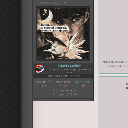
you're no good for me
чистокровная / 
SIMPLY LOVELY
парфюмерии, с
if you don’t go for a gap, you’re no
racer
ТЕМЫ С РАБОТАМИ:
ГРАФИКА
СООБЩЕНИЙ:
УВАЖЕНИЕ:
ФЛОРИНОВ:
а
319
+1100
1 410
в
Последний визит:
Сегодня 11:31:26