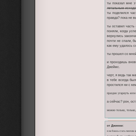
ты показал мне э
летальным исход
ты поделился час
правда? пока не в
ты оставил часть
поняли, когда усп
вернулись закончи
почти не спали, б
как ему удалось с
ты прошел со мной
и проходишь внов
Джеймс.
черт, я ведь так 
в тебе всегда бы
простился ни с ке
праздно угарнуть
всем
а сейчас? рон, ос
можно только, только
от Джинни:
я не боюсь стать пеплом 