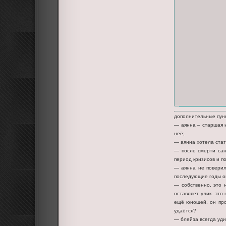
дополнительные пун
— аянна – старшая и
неё;
— аянна хотела стат
— после смерти сан
период кризисов и п
— аянна не поверил
последующие годы он
— собственно, это 
оставляет улик. это
ещё юношей. он прос
удаётся?
— блейза всегда уди