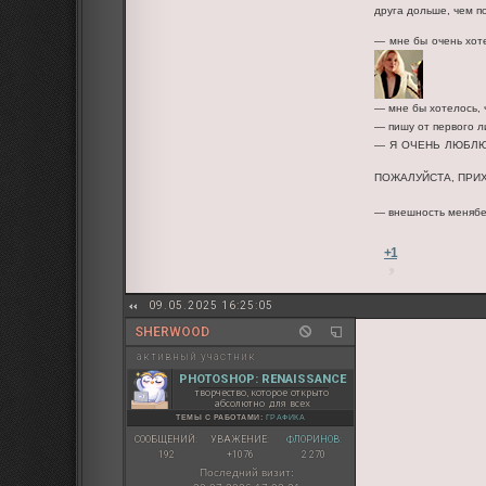
друга дольше, чем п
— мне бы очень хо
— мне бы хотелось, 
— пишу от первого ли
— Я ОЧЕНЬ ЛЮБЛЮ НЕ
ПОЖАЛУЙСТА, ПРИХ
— внешность менябел
+1
09.05.2025 16:25:05
SHERWOOD
активный участник
PHOTOSHOP: RENAISSANCE
творчество, которое открыто
абсолютно для всех
ТЕМЫ С РАБОТАМИ:
ГРАФИКА
СООБЩЕНИЙ:
УВАЖЕНИЕ:
ФЛОРИНОВ:
192
+1076
2 270
Последний визит: