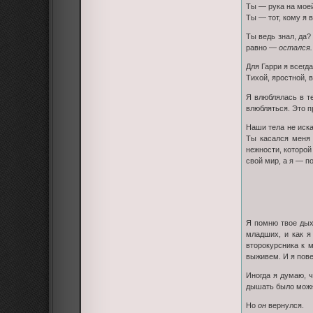
Ты — рука на моей
Ты — тот, кому я 
Ты ведь знал, да?
равно —
остался.
Для Гарри я всегд
Тихой, яростной, 
Я влюблялась в те
влюбляться. Это п
Наши тела не иска
Ты касался меня 
нежности, которой
свой мир, а я — п
Я помню твое дых
младших, и как я
второкурсника к 
выживем. И я пове
Иногда я думаю, 
дышать было можно
Но
он
вернулся.