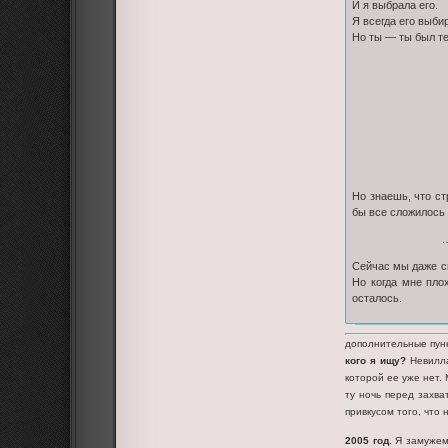
И я выбрала его.
Я всегда его выби
Но ты — ты был те
Но знаешь, что ст
бы все сложилось
…
Сейчас мы даже с
Но когда мне пло
осталось.
дополнительные пун
кого я ищу?
Невилла
которой ее уже нет.
ту ночь перед захва
привкусом того, что 
2005 год.
Я замужем.