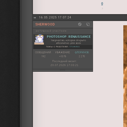
0
16.05.2025 17:07:24
SHERWOOD
активный участник
PHOTOSHOP: RENAISSANCE
творчество, которое открыто
абсолютно для всех
ТЕМЫ С РАБОТАМИ:
ГРАФИКА
СООБЩЕНИЙ:
УВАЖЕНИЕ:
ФЛОРИНОВ:
192
+1076
2 270
Последний визит:
20.07.2026 17:03:21