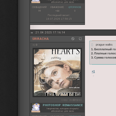
абсолютно для всех
СООБЩЕНИЙ:
УВАЖЕНИЕ:
ФЛОРИНОВ:
99
+44
0
Последний визит:
19.07.2026 17:58:15
21.04.2025 17:16:14
SRIRACHA
prague walks
ауф
1. Бесплатный го
2. Платные голос
3. Сумма голосо
+1
copy:
инферно
PHOTOSHOP: RENAISSANCE
творчество, которое открыто
абсолютно для всех