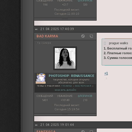
СООБЩЕНИЙ:
УВАЖЕНИЕ:
ФЛОРИНОВ:
194
+217
530
Последний визит:
Сегодня 11:00:10
21.04.2025 17:40:39
BAD КARMA
prague walks
та самая
1. Бесплатный го
2. Платные голос
3. Сумма голосо
+1
PHOTOSHOP: RENAISSANCE
творчество, которое открыто
абсолютно для всех
ТЕМЫ С РАБОТАМИ:
ГРАФИКА
◇
МАСТЕРСКАЯ
◇
ЗАКАЗАТЬ ДИЗАЙН
СООБЩЕНИЙ:
УВАЖЕНИЕ:
ФЛОРИНОВ:
5431
+10149
210
Последний визит:
Сегодня 15:19:54
21.04.2025 19:01:44