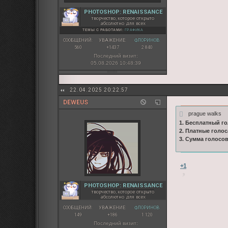
PHOTOSHOP: RENAISSANCE
творчество, которое открыто
абсолютно для всех
ТЕМЫ С РАБОТАМИ:
ГРАФИКА
СООБЩЕНИЙ:
УВАЖЕНИЕ:
ФЛОРИНОВ:
560
+1437
2 840
Последний визит:
05.08.2026 10:48:39
22.04.2025 20:22:57
DEWEUS
prague walks
1. Бесплатный го
2. Платные голос
3. Сумма голосо
+1
PHOTOSHOP: RENAISSANCE
творчество, которое открыто
абсолютно для всех
СООБЩЕНИЙ:
УВАЖЕНИЕ:
ФЛОРИНОВ:
149
+186
1 120
Последний визит: