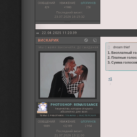
СООБЩЕНИЙ:
УВАЖЕНИЕ:
ФЛОРИНОВ:
429
+1980
250
Последний визит:
23.07.2026 16:15:32
22.04.2025 11:20:39
ВИСКАРИК
dream thief
мы с вами закончили, до свидания
1. Бесплатный го
2. Платные голос
3. Сумма голосо
+1
PHOTOSHOP: RENAISSANCE
творчество, которое открыто
абсолютно для всех
ТЕМЫ С РАБОТАМИ:
ГРАФИКА
◇
МАСТЕРСКАЯ
СООБЩЕНИЙ:
УВАЖЕНИЕ:
ФЛОРИНОВ:
9089
+22189
2 954
Последний визит:
21.07.2026 13:11:00