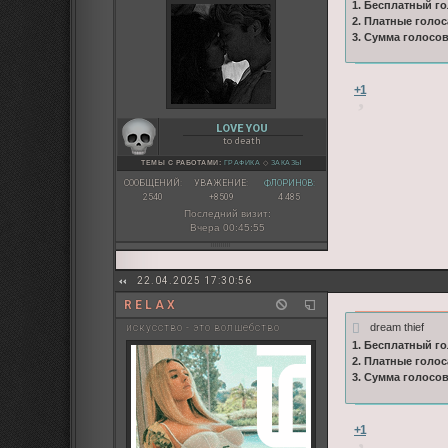
1. Бесплатный го
2. Платные голос
3. Сумма голосо
+1
LOVE YOU
to death
ТЕМЫ С РАБОТАМИ:
ГРАФИКА
◇
ЗАКАЗЫ
СООБЩЕНИЙ:
УВАЖЕНИЕ:
ФЛОРИНОВ:
2540
+8509
4 485
Последний визит:
Вчера 00:45:55
22.04.2025 17:30:56
R E L A X
dream thief
искусство - это волшебство
1. Бесплатный го
2. Платные голос
3. Сумма голосо
+1