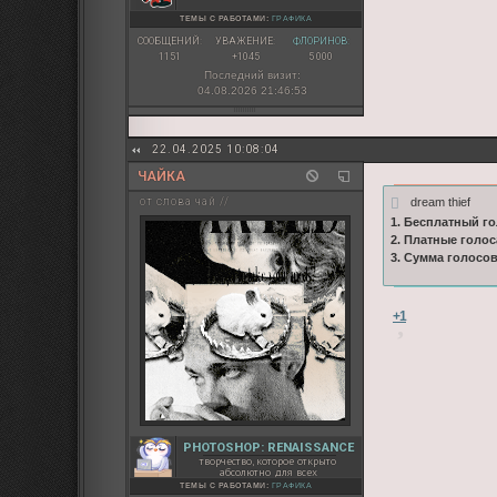
ТЕМЫ С РАБОТАМИ:
ГРАФИКА
СООБЩЕНИЙ:
УВАЖЕНИЕ:
ФЛОРИНОВ:
1151
+1045
5 000
Последний визит:
04.08.2026 21:46:53
22.04.2025 10:08:04
ЧАЙКА
dream thief
от слова чай //
1. Бесплатный го
2. Платные голос
3. Сумма голосо
+1
PHOTOSHOP: RENAISSANCE
творчество, которое открыто
абсолютно для всех
ТЕМЫ С РАБОТАМИ:
ГРАФИКА