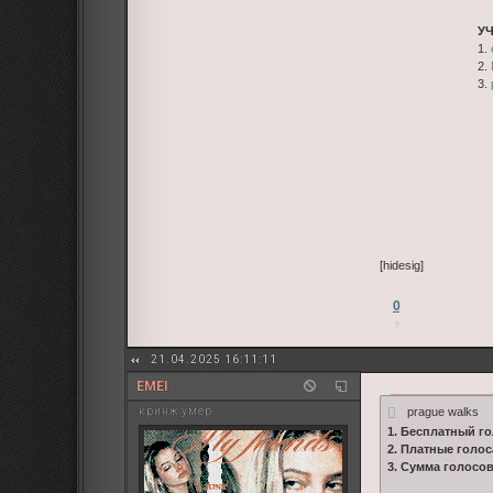
У
1.
2.
3.
[hidesig]
0
21.04.2025 16:11:11
EMEI
prague walks
кринж умер
1. Бесплатный го
2. Платные голос
3. Сумма голосо