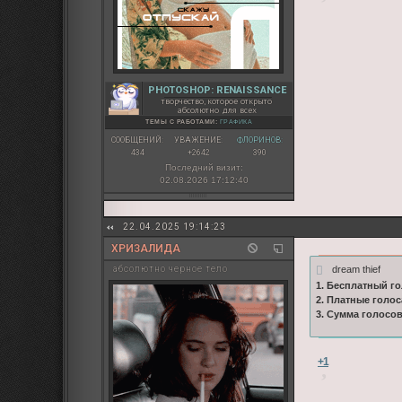
PHOTOSHOP: RENAISSANCE
творчество, которое открыто
абсолютно для всех
ТЕМЫ С РАБОТАМИ:
ГРАФИКА
СООБЩЕНИЙ:
УВАЖЕНИЕ:
ФЛОРИНОВ:
434
+2642
390
Последний визит:
02.08.2026 17:12:40
22.04.2025 19:14:23
ХРИЗАЛИДА
dream thief
абсолютно черное тело
1. Бесплатный го
2. Платные голос
3. Сумма голосо
+1