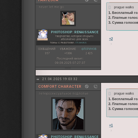
FANTESCA
prague walks
never let me go
1. Бесплатный го
2. Платные голос
3. Сумма голосо
PHOTOSHOP: RENAISSANCE
творчество, которое открыто
+2
абсолютно для всех
ТЕМЫ С РАБОТАМИ:
ГРАФИКА
СООБЩЕНИЙ:
УВАЖЕНИЕ:
ФЛОРИНОВ:
357
+1306
2 425
Последний визит:
09.09.2025 07:27:37
21.04.2025 19:03:32
COMFORT CHARACTER
prague walks
гетеросексуальное подполье
1. Бесплатный го
2. Платные голос
3. Сумма голосо
+1
PHOTOSHOP: RENAISSANCE