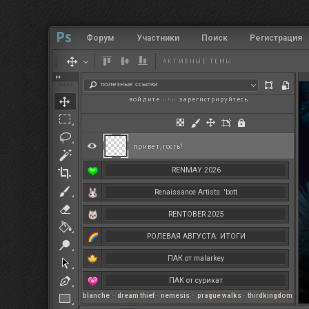
Форум
Участники
Поиск
Регистрация
АКТИВНЫЕ ТЕМЫ
полезные ссылки
войдите
или
зарегистрируйтесь
.
привет, гость!
RENMAY 2026
Renaissance Artists: 'bott
RENTOBER 2025
РОЛЕВАЯ АВГУСТА: ИТОГИ
ПАК от malarkey
ПАК от сурикат
blanche
–
dream thief
–
nemesis
–
prague walks
–
thirdkingdom
РЕНМАЙ