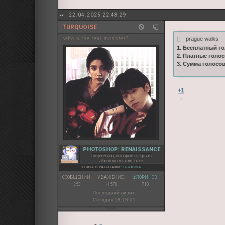
22.04.2025 22:48:29
TURQUOISE
prague walks
who`s the real monster?
1. Бесплатный го
2. Платные голос
3. Сумма голосо
+1
PHOTOSHOP: RENAISSANCE
творчество, которое открыто
абсолютно для всех
ТЕМЫ С РАБОТАМИ:
ГРАФИКА
СООБЩЕНИЙ:
УВАЖЕНИЕ:
ФЛОРИНОВ:
353
+1578
710
Последний визит:
Сегодня 18:18:01