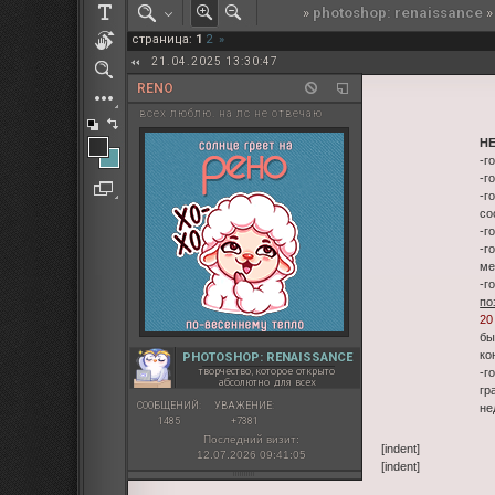
»
photoshop: renaissance
РОЛЕВАЯ МАРТА: ИТОГИ
страница:
1
2
»
ПАК от diem
21.04.2025 13:30:47
RENO
всех люблю. на лс не отвечаю
Н
-г
-г
-г
со
-г
-г
ме
-г
по
20
бы
ко
PHOTOSHOP: RENAISSANCE
творчество, которое открыто
-г
абсолютно для всех
гр
СООБЩЕНИЙ:
УВАЖЕНИЕ:
не
1485
+7381
Последний визит:
[indent]
12.07.2026 09:41:05
[indent]