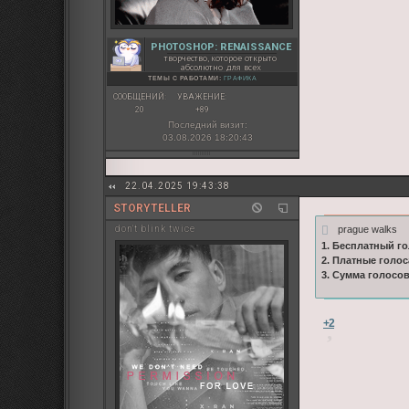
PHOTOSHOP: RENAISSANCE
творчество, которое открыто
абсолютно для всех
ТЕМЫ С РАБОТАМИ:
ГРАФИКА
СООБЩЕНИЙ:
УВАЖЕНИЕ:
20
+89
Последний визит:
03.08.2026 18:20:43
22.04.2025 19:43:38
STORYTELLER
prague walks
don't blink twice
1. Бесплатный го
2. Платные голос
3. Сумма голосо
+2