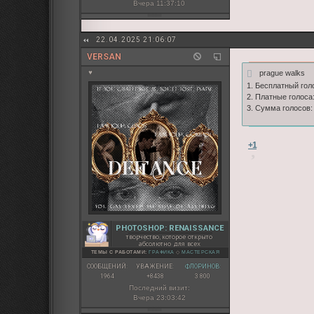
Вчера 11:37:10
22.04.2025 21:06:07
VERSAN
prague walks
♥
1. Бесплатный голо
2. Платные голоса:
3. Сумма голосов:
+1
PHOTOSHOP: RENAISSANCE
творчество, которое открыто
абсолютно для всех
ТЕМЫ С РАБОТАМИ:
ГРАФИКА
◇
МАСТЕРСКАЯ
СООБЩЕНИЙ:
УВАЖЕНИЕ:
ФЛОРИНОВ:
1964
+8438
3 800
Последний визит:
Вчера 23:03:42