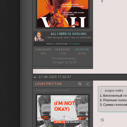
0
ALL I NEED IS GOSLING
I see the goal and I see no obstacles
ТЕМЫ С РАБОТАМИ:
ГРАФИКА
СООБЩЕНИЙ:
УВАЖЕНИЕ:
ФЛОРИНОВ:
2645
+7102
41 010
Последний визит:
Сегодня 12:32:35
21.04.2025 17:02:47
LOUIS PRITTON
prague walks
закурим и помолчим.
1. Бесплатный го
2. Платные голос
3. Сумма голосо
+1