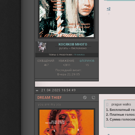
+2
КОСЯКОВ МНОГО
ругать — бесполезно
ТЕМЫ С РАБОТАМИ:
ГРАФИКА
СООБЩЕНИЙ:
УВАЖЕНИЕ:
ФЛОРИНОВ:
467
+2811
15
Последний визит:
Вчера 21:29:05
21.04.2025 16:54:49
DREAM THIEF
prague walks
you are my joy
1. Бесплатный го
2. Платные голос
3. Сумма голосо