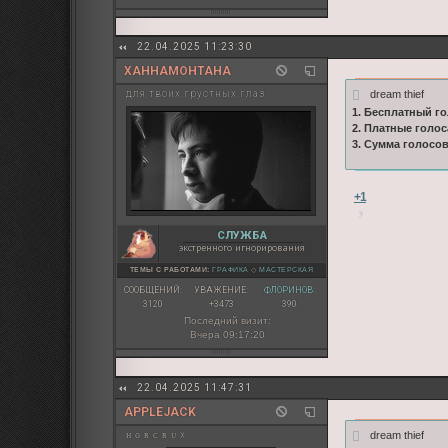
22.04.2025 11:23:30
ХАННАМОНТАНА
dream thief
для твоих грустных глаз
1. Бесплатный го
2. Платные голос
3. Сумма голосо
+1
СЛУЖБА
экстренного игнорирования
ТЕМЫ С РАБОТАМИ:
ГРАФИКА
◇
МАСТЕРСКАЯ
СООБЩЕНИЙ:
УВАЖЕНИЕ:
ФЛОРИНОВ:
3120
+3473
390
Последний визит:
Вчера 09:17:20
22.04.2025 11:47:31
APPLEJACK
dream thief
ʜ ᴏ ʀ ᴄ ʀ ᴜ x