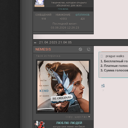
творчество, которое открыто
абсолютно для всех
ГРАФИКА
СООБЩЕНИЙ:
УВАЖЕНИЕ:
ФЛОРИНОВ:
918
+3513
420
Последний визит:
03.08.2026 12:26:23
21.04.2025 21:04:05
NEMESIS
prague walks
твоя истеричка
1. Бесплатный го
2. Платные голос
3. Сумма голосо
+1
copy:
царство ♥
ЛЮБЛЮ ЛЮДЕЙ
когда они меня не бесят