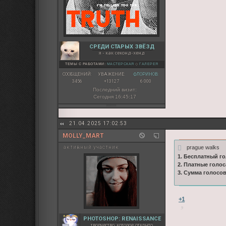
СРЕДИ СТАРЫХ ЗВЁЗД
я - как секонд-хенд
ТЕМЫ С РАБОТАМИ:
МАСТЕРСКАЯ
◇
ГАЛЕРЕЯ
СООБЩЕНИЙ:
УВАЖЕНИЕ:
ФЛОРИНОВ:
3456
+13127
6 000
Последний визит:
Сегодня 16:45:17
21.04.2025 17:02:53
MOLLY_MART
prague walks
активный участник
1. Бесплатный го
2. Платные голос
3. Сумма голосо
+1
PHOTOSHOP: RENAISSANCE
творчество, которое открыто