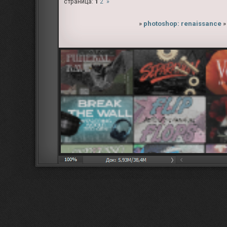
страница:
1
2
»
»
photoshop: renaissance