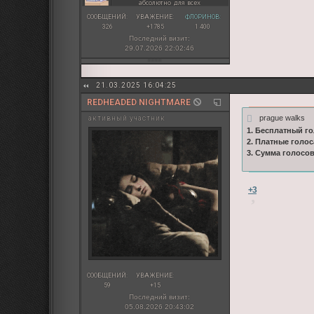
абсолютно для всех
СООБЩЕНИЙ:
УВАЖЕНИЕ:
ФЛОРИНОВ:
326
+1785
1 400
Последний визит:
29.07.2026 22:02:46
21.03.2025 16:04:25
REDHEADED NIGHTMARE
prague walks
активный участник
1. Бесплатный го
2. Платные голос
3. Сумма голосо
+3
СООБЩЕНИЙ:
УВАЖЕНИЕ:
59
+15
Последний визит:
05.08.2026 20:43:02