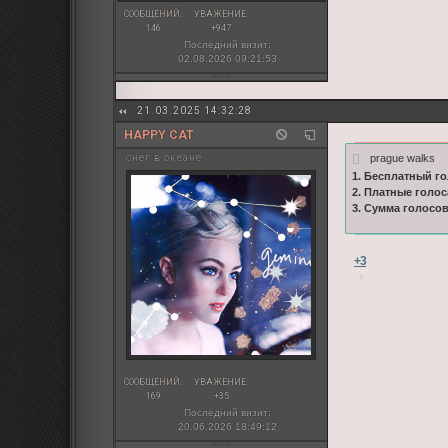
СООБЩЕНИЙ:
УВАЖЕНИЕ:
146
+947
Последний визит:
02.08.2026 09:21:53
21.03.2025 14:32:28
HAPPY CAT
prague walks
снег в океане
1. Бесплатный го
2. Платные голос
3. Сумма голосо
+3
СООБЩЕНИЙ:
УВАЖЕНИЕ:
169
+35
Последний визит:
20.06.2026 18:49:12