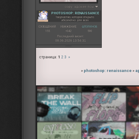
copy:
адские псы ❤
PHOTOSHOP: RENAISSANCE
творчество, которое открыто
абсолютно для всех
СООБЩЕНИЙ:
УВАЖЕНИЕ:
ФЛОРИНОВ:
155
+342
590
Последний визит:
08.06.2026 13:54:31
страница:
1
2
3
»
»
photoshop: renaissance
»
а