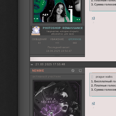
2. Платные голос
3. Сумма голосо
+3
PHOTOSHOP: RENAISSANCE
творчество, которое открыто
абсолютно для всех
СООБЩЕНИЙ:
УВАЖЕНИЕ:
ФЛОРИНОВ:
61
+11
660
Последний визит:
18.06.2025 19:54:47
21.03.2025 17:55:48
NEWBIE
prague walks
активный участник
1. Бесплатный го
2. Платные голос
3. Сумма голосо
+2