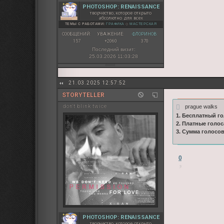
PHOTOSHOP: RENAISSANCE
творчество, которое открыто
абсолютно для всех
ТЕМЫ С РАБОТАМИ:
ГРАФИКА
◇
МАСТЕРСКАЯ
СООБЩЕНИЙ:
УВАЖЕНИЕ:
ФЛОРИНОВ:
157
+2060
370
Последний визит:
25.03.2026 11:03:28
21.03.2025 12:57:52
STORYTELLER
prague walks
don't blink twice
1. Бесплатный го
2. Платные голос
3. Сумма голосо
0
PHOTOSHOP: RENAISSANCE
творчество, которое открыто