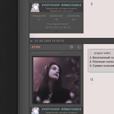
0
PHOTOSHOP: RENAISSANCE
творчество, которое открыто
абсолютно для всех
СООБЩЕНИЙ:
УВАЖЕНИЕ:
ФЛОРИНОВ:
57
+42
520
Последний визит:
29.05.2026 18:58:04
21.03.2025 15:20:15
AYNN
prague walks
активный участник
1. Бесплатный го
2. Платные голос
3. Сумма голосо
+1
PHOTOSHOP: RENAISSANCE
творчество, которое открыто