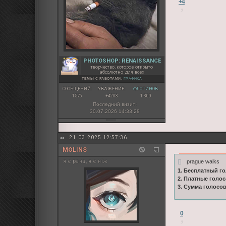
+4
PHOTOSHOP: RENAISSANCE
творчество, которое открыто
абсолютно для всех
ТЕМЫ С РАБОТАМИ:
ГРАФИКА
СООБЩЕНИЙ:
УВАЖЕНИЕ:
ФЛОРИНОВ:
1576
+4203
1 300
Последний визит:
30.07.2026 14:33:28
21.03.2025 12:57:36
MOLINS
prague walks
я є рана, я є ніж
1. Бесплатный го
2. Платные голос
3. Сумма голосо
0