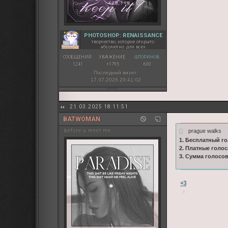
PHOTOSHOP: RENAISSANCE
творчество, которое открыто
абсолютно для всех
СООБЩЕНИЙ:
УВАЖЕНИЕ:
ФЛОРИНОВ:
1241
+1795
600
Последний визит:
17.07.2026 20:41:02
21.03.2025 18:11:51
BATWOMAN
prague walks
before u meet me
1. Бесплатный го
2. Платные голос
3. Сумма голосо
+3