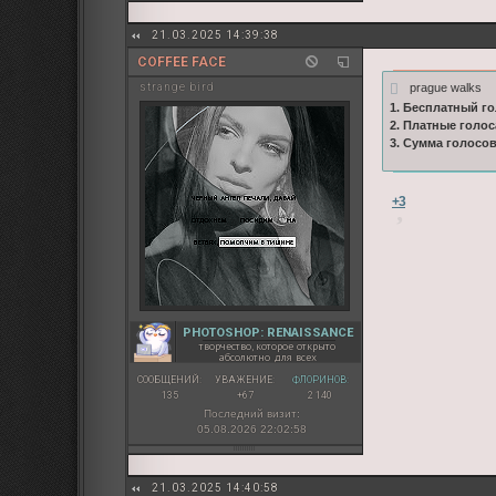
21.03.2025 14:39:38
COFFEE FACE
prague walks
strange bird
1. Бесплатный го
2. Платные голос
3. Сумма голосо
+3
PHOTOSHOP: RENAISSANCE
творчество, которое открыто
абсолютно для всех
СООБЩЕНИЙ:
УВАЖЕНИЕ:
ФЛОРИНОВ:
135
+67
2 140
Последний визит:
05.08.2026 22:02:58
21.03.2025 14:40:58