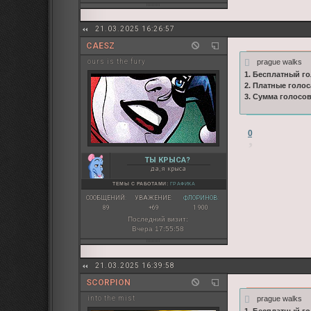
21.03.2025 16:26:57
CAESZ
prague walks
ours is the fury
1. Бесплатный го
2. Платные голос
3. Сумма голосо
0
ТЫ КРЫСА?
да, я крыса
ТЕМЫ С РАБОТАМИ:
ГРАФИКА
СООБЩЕНИЙ:
УВАЖЕНИЕ:
ФЛОРИНОВ:
89
+69
1 900
Последний визит:
Вчера 17:55:58
21.03.2025 16:39:58
SCORPION
prague walks
into the mist
1. Бесплатный го