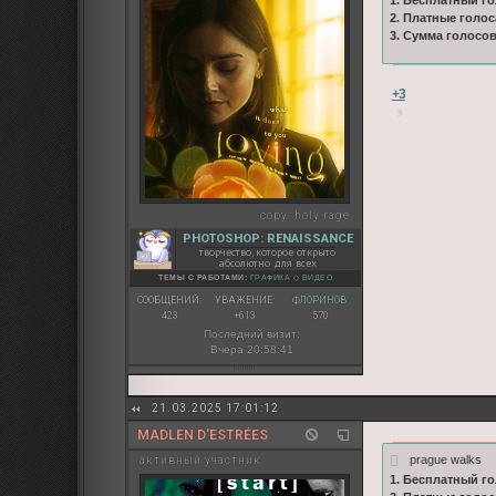
2. Платные голос
3. Сумма голосо
+3
copy:
holy rage
PHOTOSHOP: RENAISSANCE
творчество, которое открыто
абсолютно для всех
ТЕМЫ С РАБОТАМИ:
ГРАФИКА
◇
ВИДЕО
СООБЩЕНИЙ:
УВАЖЕНИЕ:
ФЛОРИНОВ:
423
+613
570
Последний визит:
Вчера 20:58:41
21.03.2025 17:01:12
MADLEN D'ESTRÉES
prague walks
активный участник
1. Бесплатный го