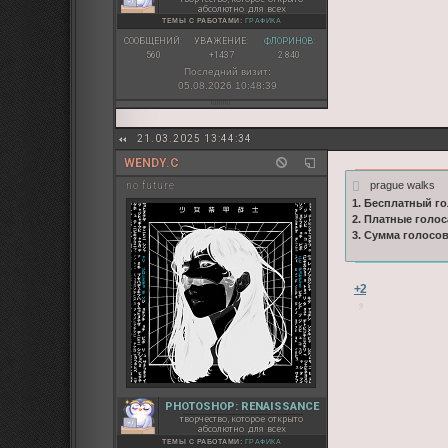
абсолютно для всех
ТЕМЫ С РАБОТАМИ:
ГРАФИКА
СООБЩЕНИЙ:
УВАЖЕНИЕ:
ФЛОРИНОВ:
560
+1437
2 840
Последний визит:
05.08.2026 10:48:39
21.03.2025 13:44:34
WENDY.C
prague walks
no future
1. Бесплатный го
2. Платные голос
3. Сумма голосо
+2
PHOTOSHOP: RENAISSANCE
творчество, которое открыто
абсолютно для всех
ТЕМЫ С РАБОТАМИ:
ГРАФИКА