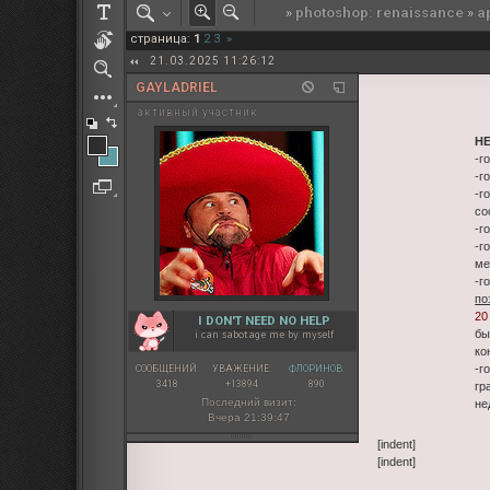
»
photoshop: renaissance
»
а
РОЛЕВАЯ МАРТА: ИТОГИ
страница:
1
2
3
»
ПАК от diem
21.03.2025 11:26:12
GAYLADRIEL
активный участник
Н
-г
-г
-г
со
-г
-г
ме
-г
по
20
I DON'T NEED NO HELP
бы
i can sabotage me by myself
ко
-г
СООБЩЕНИЙ:
УВАЖЕНИЕ:
ФЛОРИНОВ:
3418
+13894
890
гр
Последний визит:
не
Вчера 21:39:47
[indent]
[indent]