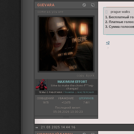
GUEVARA
prague walks
come as you are
1. Бесплатный го
2. Платные голос
3. Сумма голосо
+2
copy:
bjork
MAXIMUM EFFORT
time to make the chimi-f***ing-
changas!
ТЕМЫ С РАБОТАМИ:
ГРАФИКА
◇
МАСТЕРСКАЯ
СООБЩЕНИЙ:
УВАЖЕНИЕ:
ФЛОРИНОВ:
1870
+12470
7 461
Последний визит:
05.08.2026 10:30:23
21.03.2025 14:44:16