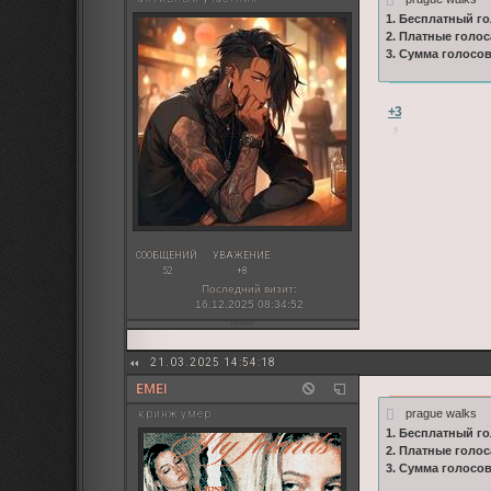
1. Бесплатный го
2. Платные голос
3. Сумма голосо
+3
СООБЩЕНИЙ:
УВАЖЕНИЕ:
52
+8
Последний визит:
16.12.2025 08:34:52
21.03.2025 14:54:18
EMEI
prague walks
кринж умер
1. Бесплатный го
2. Платные голос
3. Сумма голосо