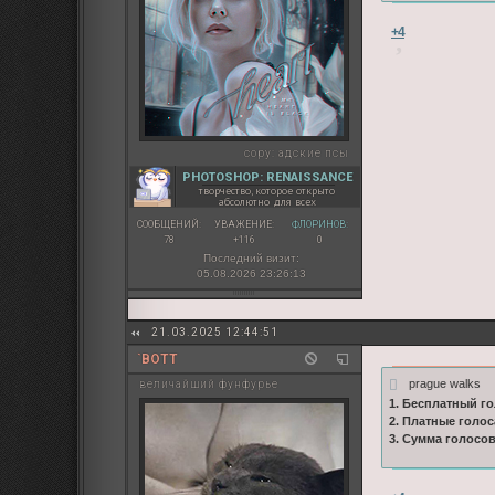
+4
copy:
адские псы
PHOTOSHOP: RENAISSANCE
творчество, которое открыто
абсолютно для всех
СООБЩЕНИЙ:
УВАЖЕНИЕ:
ФЛОРИНОВ:
78
+116
0
Последний визит:
05.08.2026 23:26:13
21.03.2025 12:44:51
`BOTT
prague walks
величайший фунфурье
1. Бесплатный го
2. Платные голос
3. Сумма голосо