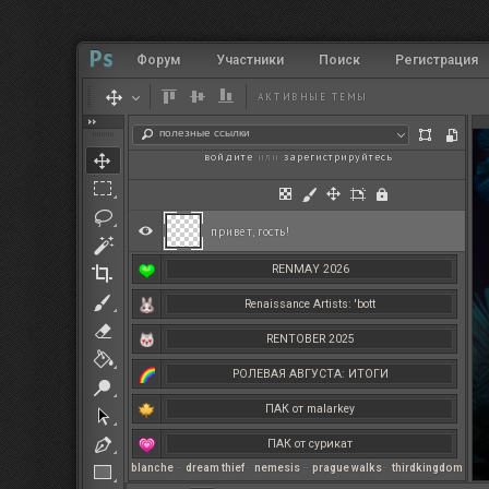
Форум
Участники
Поиск
Регистрация
АКТИВНЫЕ ТЕМЫ
полезные ссылки
войдите
или
зарегистрируйтесь
.
привет, гость!
RENMAY 2026
Renaissance Artists: 'bott
RENTOBER 2025
РОЛЕВАЯ АВГУСТА: ИТОГИ
ПАК от malarkey
ПАК от сурикат
blanche
–
dream thief
–
nemesis
–
prague walks
–
thirdkingdom
РЕНМАЙ