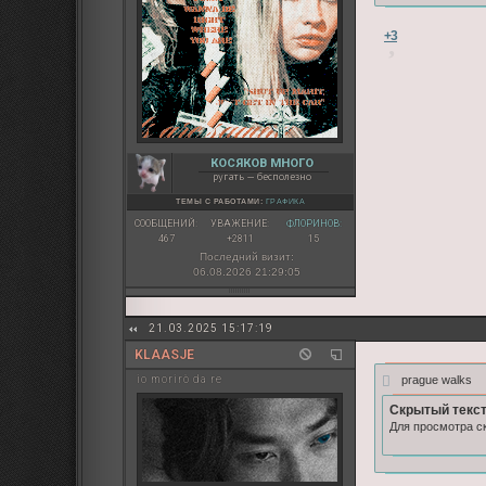
+3
КОСЯКОВ МНОГО
ругать — бесполезно
ТЕМЫ С РАБОТАМИ:
ГРАФИКА
СООБЩЕНИЙ:
УВАЖЕНИЕ:
ФЛОРИНОВ:
467
+2811
15
Последний визит:
06.08.2026 21:29:05
21.03.2025 15:17:19
KLAASJE
prague walks
io morirò da re
Скрытый текст
Для просмотра ск