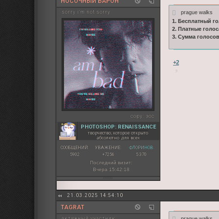
НОСОЧНЫЙ БАРОН
prague walks
sorry i'm not sorry
1. Бесплатный го
2. Платные голос
3. Сумма голосо
+2
copy:
эос
PHOTOSHOP: RENAISSANCE
творчество, которое открыто
абсолютно для всех
СООБЩЕНИЙ:
УВАЖЕНИЕ:
ФЛОРИНОВ:
5902
+7256
5 370
Последний визит:
Вчера 15:42:18
21.03.2025 14:54:10
TAGRAT
prague walks
активный участник