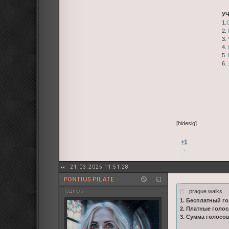
У
1.
2.
3.
4.
5.
6.
[hidesig]
+1
21.03.2025 11:51:28
PONTIUS PILATE
prague walks
юдифь
1. Бесплатный го
2. Платные голос
3. Сумма голосо