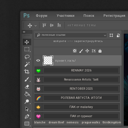
Форум
Участники
Поиск
Регистрация
АКТИВНЫЕ ТЕМЫ
полезные ссылки
войдите
или
зарегистрируйтесь
.
привет, гость!
RENMAY 2026
Renaissance Artists: 'bott
RENTOBER 2025
РОЛЕВАЯ АВГУСТА: ИТОГИ
ПАК от malarkey
ПАК от сурикат
blanche
–
dream thief
–
nemesis
–
prague walks
–
thirdkingdom
РЕНМАЙ