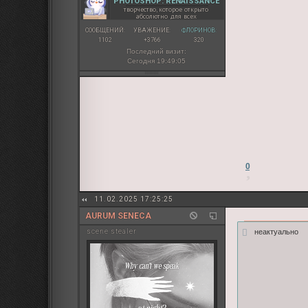
PHOTOSHOP: RENAISSANCE
творчество, которое открыто
абсолютно для всех
СООБЩЕНИЙ:
УВАЖЕНИЕ:
ФЛОРИНОВ:
1102
+3766
320
Последний визит:
Сегодня 19:49:05
0
11.02.2025 17:25:25
AURUM SENECA
неактуально
sсene stealer