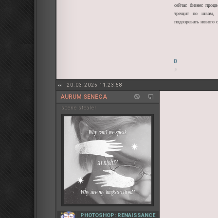
сейчас бизнес процв
трещит по швам, т
подозревать нового с
0
20.03.2025 11:23:58
AURUM SENECA
sсene stealer
PHOTOSHOP: RENAISSANCE