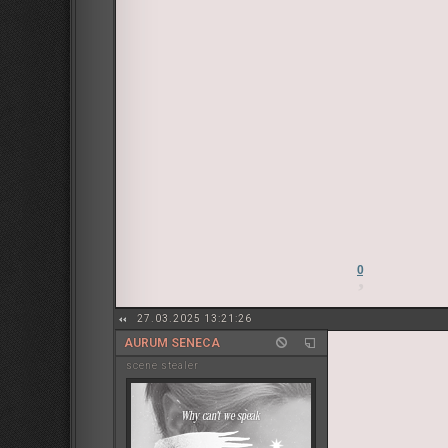
0
27.03.2025 13:21:26
AURUM SENECA
sсene stealer