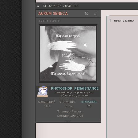
14.02.2025 20:30:00
AURUM SENECA
неактуально
sсene stealer
PHOTOSHOP: RENAISSANCE
творчество, которое открыто
абсолютно для всех
СООБЩЕНИЙ:
УВАЖЕНИЕ:
ФЛОРИНОВ:
1102
+3766
320
Последний визит:
Сегодня 19:49:05