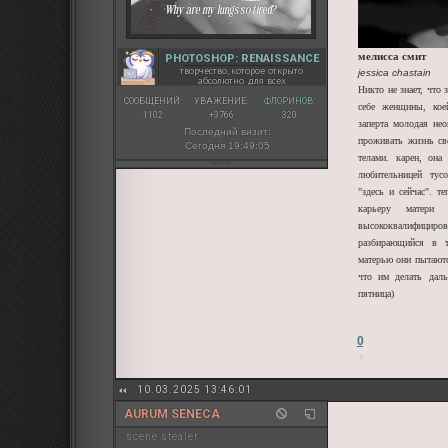
мелисса смит
PHOTOSHOP: RENAISSANCE
творчество, которое открыто
jessica chastain
абсолютно для всех
Никто не знает, что 
СООБЩЕНИЙ:
УВАЖЕНИЕ:
ФЛОРИНОВ:
себе женщины, кое
1102
+3766
320
заперта молодая не
Последний визит:
проживать жизнь сво
Сегодня 19:49:05
телами. карен, она
любительницей тус
"здесь и сейчас". т
карьеру матери
высококвалифи
разбирающийся в т
матерью они пытаютс
что им делать дал
пятница)
0
10.03.2025 13:46:01
AURUM SENECA
sсene stealer