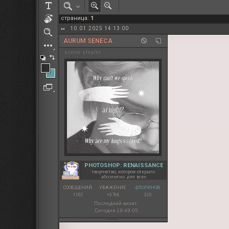
РОЛЕВАЯ МАРТА: ИТОГИ
страница:
1
ПАК от diem
10.01.2025 14:13:00
AURUM SENECA
sсene stealer
PHOTOSHOP: RENAISSANCE
творчество, которое открыто
абсолютно для всех
СООБЩЕНИЙ:
УВАЖЕНИЕ:
ФЛОРИНОВ:
1102
+3766
320
Последний визит:
Сегодня 19:49:05