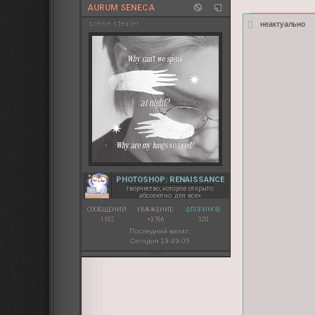
AURUM SENECA
неактуально
sсene stealer
PHOTOSHOP: RENAISSANCE
творчество, которое открыто
абсолютно для всех
СООБЩЕНИЙ:
УВАЖЕНИЕ:
ФЛОРИНОВ:
1102
+3766
320
Последний визит:
Сегодня 19:49:05