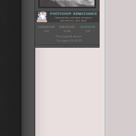
PHOTOSHOP: RENAISSANCE
творчество, которое открыто
абсолютно для всех
СООБЩЕНИЙ:
УВАЖЕНИЕ:
ФЛОРИНОВ:
1102
+3766
320
Последний визит:
Сегодня 19:49:05