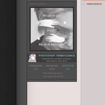
неактуально
sсene stealer
PHOTOSHOP: RENAISSANCE
творчество, которое открыто
абсолютно для всех
СООБЩЕНИЙ:
УВАЖЕНИЕ:
ФЛОРИНОВ:
1102
+3766
320
Последний визит:
Сегодня 19:49:05