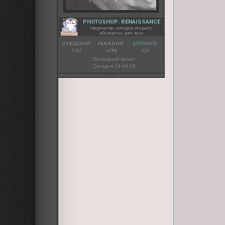
PHOTOSHOP: RENAISSANCE
творчество, которое открыто
абсолютно для всех
СООБЩЕНИЙ:
УВАЖЕНИЕ:
ФЛОРИНОВ:
1102
+3766
320
Последний визит:
Сегодня 19:49:05