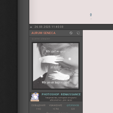
0
26.03.2025 11:40:33
AURUM SENECA
sсene stealer
PHOTOSHOP: RENAISSANCE
творчество, которое открыто
абсолютно для всех
СООБЩЕНИЙ:
УВАЖЕНИЕ:
ФЛОРИНОВ:
1102
+3766
320