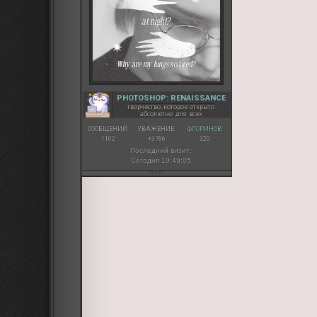
PHOTOSHOP: RENAISSANCE
творчество, которое открыто
абсолютно для всех
СООБЩЕНИЙ:
УВАЖЕНИЕ:
ФЛОРИНОВ:
1102
+3766
320
Последний визит:
Сегодня 19:49:05