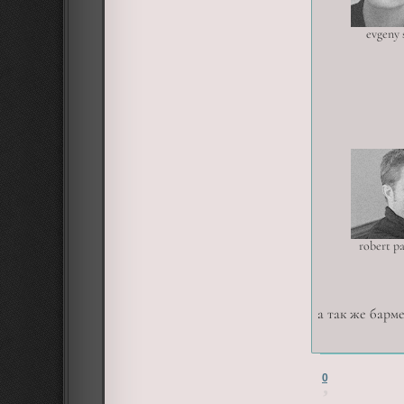
evgeny 
robert p
а так же барм
0