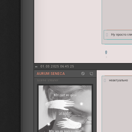
Ну просто гля
0
01.03.2025 06:45:25
AURUM SENECA
неактуально
sсene stealer