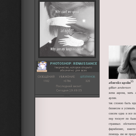
PHOTOSHOP: RENAISSANCE
творчество, которое открыто
абсолютно для всех
СООБЩЕНИЙ:
УВАЖЕНИЕ:
ФЛОРИНОВ:
1102
+3766
320
55
абигейл крэйн
Последний визит:
gillian anderson
Сегодня 19:49:05
жена аарона, мать а
арлин.
так сложно быть иде
бизнесом и успевать
совсем одна и все п
пор тоскует по бы
странных обстояте
фармбизнес, вмест
помощь им не предл