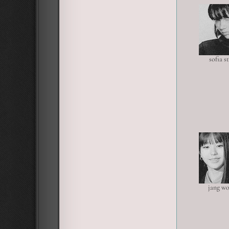
sofia s
jang w