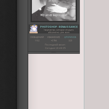
PHOTOSHOP: RENAISSANCE
творчество, которое открыто
абсолютно для всех
СООБЩЕНИЙ:
УВАЖЕНИЕ:
ФЛОРИНОВ:
1102
+3766
320
Последний визит:
Сегодня 19:49:05