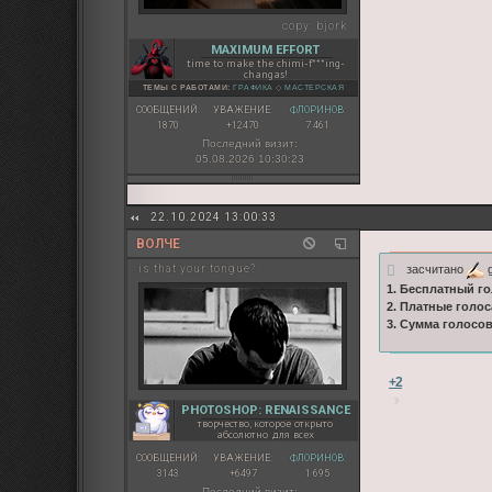
copy:
bjork
MAXIMUM EFFORT
time to make the chimi-f***ing-
changas!
ТЕМЫ С РАБОТАМИ:
ГРАФИКА
◇
МАСТЕРСКАЯ
СООБЩЕНИЙ:
УВАЖЕНИЕ:
ФЛОРИНОВ:
1870
+12470
7 461
Последний визит:
05.08.2026 10:30:23
22.10.2024 13:00:33
ВОЛЧЕ
засчитано
g
is that your tongue?
1. Бесплатный го
2. Платные голос
3. Сумма голосо
+2
PHOTOSHOP: RENAISSANCE
творчество, которое открыто
абсолютно для всех
СООБЩЕНИЙ:
УВАЖЕНИЕ:
ФЛОРИНОВ:
3143
+6497
1 695
Последний визит: