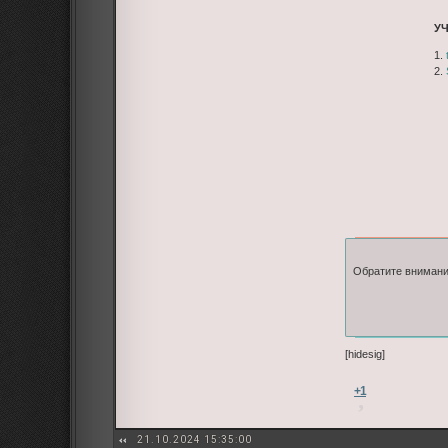
У
1.
2.
Обратите внимани
[hidesig]
+1
21.10.2024 15:35:00