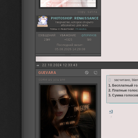
copy:
satira
PHOTOSHOP: RENAISSANCE
творчество, которое открыто
абсолютно для всех
ТЕМЫ С РАБОТАМИ:
ГРАФИКА
СООБЩЕНИЙ:
УВАЖЕНИЕ:
ФЛОРИНОВ:
2589
+1325
500
Последний визит:
05.08.2026 14:28:08
22.10.2024 12:33:43
GUEVARA
засчитано, bla
come as you are
1. Бесплатный го
2. Платные голос
3. Сумма голосо
+3