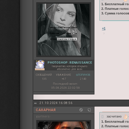
1. Бесплатный го
2. Платные голос
3. Сумма голосо
+1
PHOTOSHOP: RENAISSANCE
творчество, которое открыто
абсолютно для всех
СООБЩЕНИЙ:
УВАЖЕНИЕ:
ФЛОРИНОВ:
135
+67
2 140
Последний визит:
05.08.2026 22:02:58
21.10.2024 16:08:56
САХАРНАЯ
засчитано
partners-
1. Бесплатный го
2. Платные голос