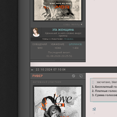
copy:
kenny ♥
ЭТА ЖЕНЩИНА
проникает в него словно вирус
гриппа
ТЕМЫ С РАБОТАМИ:
ГРАФИКА
СООБЩЕНИЙ:
УВАЖЕНИЕ:
ФЛОРИНОВ:
5093
+6366
1 434
Последний визит:
01.08.2026 23:25:51
22.10.2024 07:10:04
РИВЕР
засчитано, bla
активный участник
1. Бесплатный го
2. Платные голос
3. Сумма голосо
+2