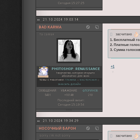
Сегодня 15:27:25
21.10.2024 19:03:14
BAD КARMA
засчитано
та самая
1. Бесплатный го
2. Платные голос
3. Сумма голосо
+1
PHOTOSHOP: RENAISSANCE
творчество, которое открыто
абсолютно для всех
ТЕМЫ С РАБОТАМИ:
ГРАФИКА
◇
МАСТЕРСКАЯ
◇
ЗАКАЗАТЬ ДИЗАЙН
СООБЩЕНИЙ:
УВАЖЕНИЕ:
ФЛОРИНОВ:
5431
+10148
210
Последний визит:
Сегодня 15:19:54
21.10.2024 19:34:29
НОСОЧНЫЙ БАРОН
засчитано
sorry i'm not sorry