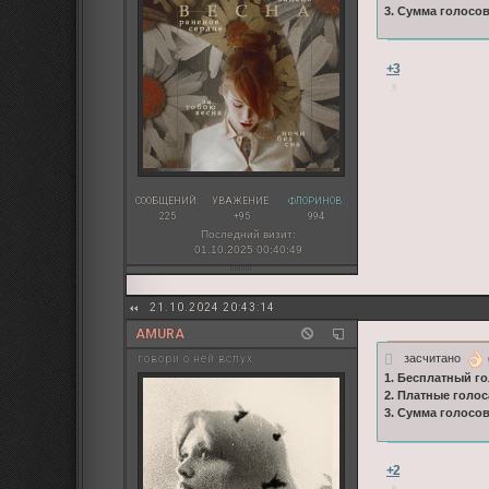
3. Сумма голосо
+3
СООБЩЕНИЙ:
УВАЖЕНИЕ:
ФЛОРИНОВ:
225
+95
994
Последний визит:
01.10.2025 00:40:49
21.10.2024 20:43:14
AMURA
засчитано
говори о ней вслух
1. Бесплатный го
2. Платные голос
3. Сумма голосов
+2