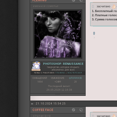
FLEMING
засчитано
именной сомелье
1. Бесплатный го
2. Платные голос
3. Сумма голосо
0
PHOTOSHOP: RENAISSANCE
творчество, которое открыто
абсолютно для всех
ТЕМЫ С РАБОТАМИ:
ГРАФИКА
◇
МАСТЕРСКАЯ
СООБЩЕНИЙ:
УВАЖЕНИЕ:
ФЛОРИНОВ:
1004
+2489
20
Последний визит:
26.05.2026 11:16:39
21.10.2024 15:54:25
COFFEE FACE
засчитано
strange bird