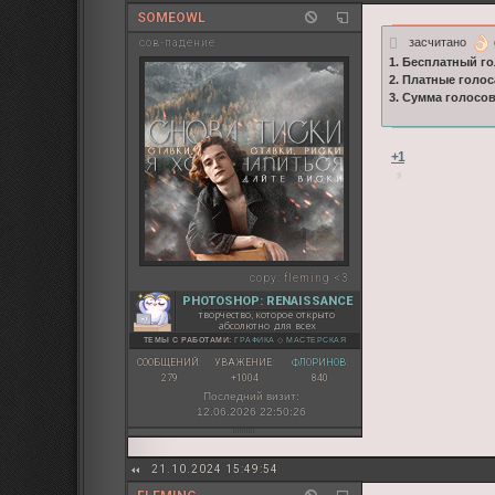
SOMEOWL
засчитано
сов-падение
1. Бесплатный го
2. Платные голос
3. Сумма голосо
+1
copy:
fleming <3
PHOTOSHOP: RENAISSANCE
творчество, которое открыто
абсолютно для всех
ТЕМЫ С РАБОТАМИ:
ГРАФИКА
◇
МАСТЕРСКАЯ
СООБЩЕНИЙ:
УВАЖЕНИЕ:
ФЛОРИНОВ:
279
+1004
840
Последний визит:
12.06.2026 22:50:26
21.10.2024 15:49:54