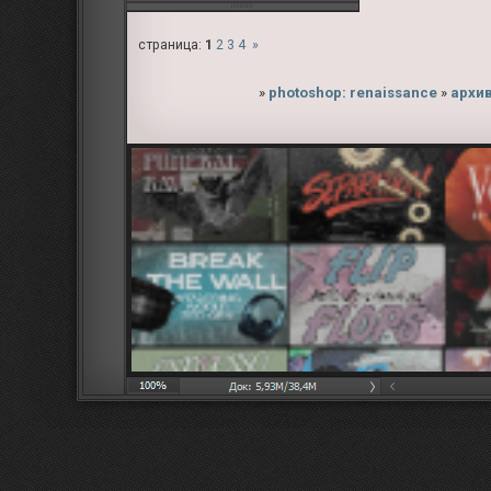
страница:
1
2
3
4
»
»
photoshop: renaissance
»
архи