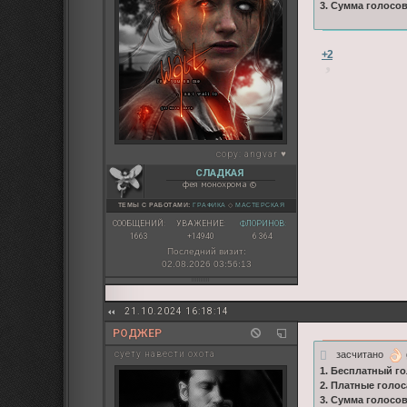
3. Сумма голосо
+2
copy:
angvar ♥
СЛАДКАЯ
фея монохрома ©
ТЕМЫ С РАБОТАМИ:
ГРАФИКА
◇
МАСТЕРСКАЯ
СООБЩЕНИЙ:
УВАЖЕНИЕ:
ФЛОРИНОВ:
1663
+14940
6 364
Последний визит:
02.08.2026 03:56:13
21.10.2024 16:18:14
РОДЖЕР
засчитано
суету навести охота
1. Бесплатный го
2. Платные голос
3. Сумма голосов