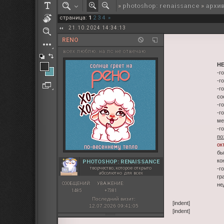
»
photoshop: renaissance
»
архи
РОЛЕВАЯ МАРТА: ИТОГИ
страница:
1
2
3
4
»
ПАК от diem
21.10.2024 14:34:13
RENO
всех люблю. на лс не отвечаю
Н
-г
-г
-г
со
-г
-г
ме
-г
по
ок
бы
ко
PHOTOSHOP: RENAISSANCE
творчество, которое открыто
-г
абсолютно для всех
гр
СООБЩЕНИЙ:
УВАЖЕНИЕ:
не
1485
+7381
Последний визит:
[indent]
12.07.2026 09:41:05
[indent]