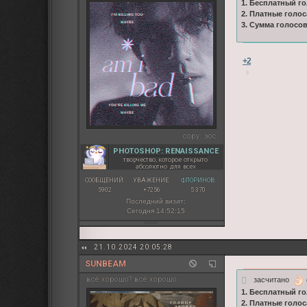
1. Бесплатный го
2. Платные голос
3. Сумма голосо
+2
copy:
эос
PHOTOSHOP: RENAISSANCE
творчество, которое открыто
абсолютно для всех
СООБЩЕНИЙ:
УВАЖЕНИЕ:
ФЛОРИНОВ:
5902
+7256
5 370
Последний визит:
Сегодня 14:52:15
21.10.2024 20:05:28
SUNBEAM
засчитано
всё хорошо? всё хорошо.
1. Бесплатный го
2. Платные голос