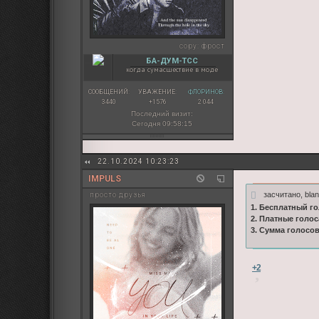
copy:
фрост
БА-ДУМ-ТСС
когда сумасшествие в моде
СООБЩЕНИЙ:
УВАЖЕНИЕ:
ФЛОРИНОВ:
3440
+1576
2 044
Последний визит:
Сегодня 09:58:15
22.10.2024 10:23:23
IMPULS
засчитано, bla
просто друзья
1. Бесплатный го
2. Платные голос
3. Сумма голосо
+2