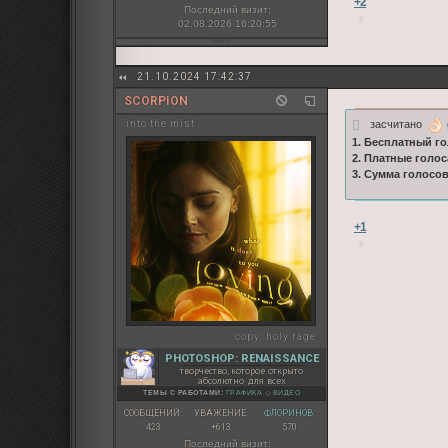
+2
Последний визит:
02.08.2026 16:20:55
21.10.2024 17:42:37
SCORPION
засчитано
into the mist
1. Бесплатный го
2. Платные голос
3. Сумма голосо
+1
copy:
holy rage
PHOTOSHOP: RENAISSANCE
творчество, которое открыто
абсолютно для всех
ТЕМЫ С РАБОТАМИ:
ГРАФИКА
◇
ВИДЕО
СООБЩЕНИЙ:
УВАЖЕНИЕ:
ФЛОРИНОВ:
423
+613
570
Последний визит: