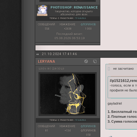
PHOTOSHOP: RENAISSANCE
творчество, которое открыто
абсолютно для всех
ТЕМЫ С РАБОТАМИ:
ГРАФИКА
СООБЩЕНИЙ:
УВАЖЕНИЕ:
ФЛОРИНОВ:
554
+2638
1 000
Последний визит:
05.08.2026 06:53:19
21.10.2024 17:41:46
LERYANA
не засчитано
царь во дворца
#p1521612,reno
-голоса, если в
профиля не было
gayladriel
1. Бесплатный го
2. Платные голос
ТЕМЫ С РАБОТАМИ:
ГРАФИКА
3. Сумма голосо
СООБЩЕНИЙ:
УВАЖЕНИЕ:
ФЛОРИНОВ:
81
+134
ФЛОРИНОВ:
050