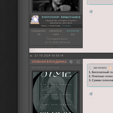
+3
PHOTOSHOP: RENAISSANCE
творчество, которое открыто
абсолютно для всех
ТЕМЫ С РАБОТАМИ:
ГРАФИКА
СООБЩЕНИЙ:
УВАЖЕНИЕ:
ФЛОРИНОВ:
756
+3669
830
Последний визит:
31.07.2026 09:54:43
21.10.2024 16:30:14
ЗЛОБНАЯ БЛОНДИНКА
засчитано
активный участник
1. Бесплатный го
2. Платные голос
3. Сумма голосо
+2