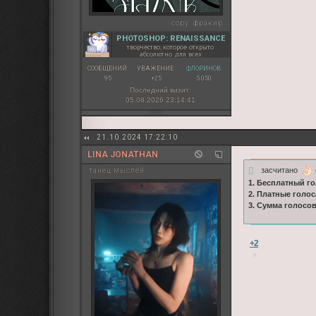
copy:
фракир
PHOTOSHOP: RENAISSANCE
творчество, которое открыто
абсолютно для всех
СООБЩЕНИЙ:
УВАЖЕНИЕ:
ФЛОРИНОВ:
95
+25
5 050
Последний визит:
05.08.2026 23:14:41
21.10.2024 17:22:10
LINA JONATHAN
засчитано
танец мыслей
1. Бесплатный го
2. Платные голос
3. Сумма голосо
+2