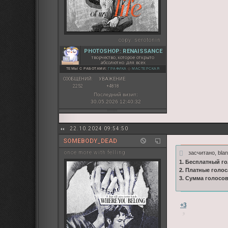
copy:
serotonin
PHOTOSHOP: RENAISSANCE
творчество, которое открыто
абсолютно для всех
ТЕМЫ С РАБОТАМИ:
ГРАФИКА
◇
МАСТЕРСКАЯ
СООБЩЕНИЙ:
УВАЖЕНИЕ:
2252
+4818
Последний визит:
30.05.2026 12:40:32
22.10.2024 09:54:50
SOMEBODY_DEAD
засчитано, bla
once more with felling
1. Бесплатный го
2. Платные голос
3. Сумма голосо
+3