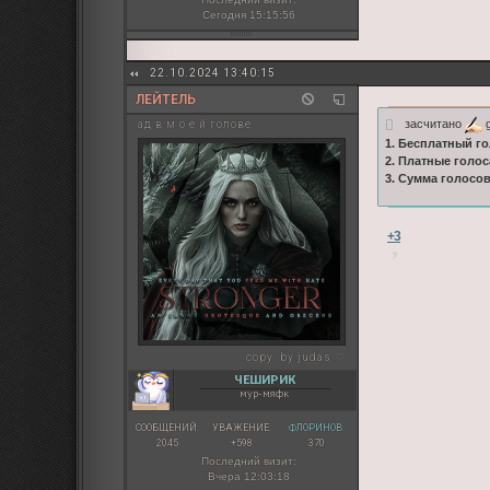
Сегодня 15:15:56
22.10.2024 13:40:15
ЛЕЙТЕЛЬ
засчитано
g
ад в м о е й голове
1. Бесплатный го
2. Платные голос
3. Сумма голосо
+3
copy:
by judas ♡
ЧЕШИРИК
мур-мяфк
СООБЩЕНИЙ:
УВАЖЕНИЕ:
ФЛОРИНОВ:
2045
+598
370
Последний визит:
Вчера 12:03:18