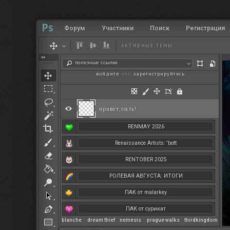
Форум
Участники
Поиск
Регистрация
АКТИВНЫЕ ТЕМЫ
полезные ссылки
войдите
или
зарегистрируйтесь
.
привет, гость!
RENMAY 2026
Renaissance Artists: 'bott
RENTOBER 2025
РОЛЕВАЯ АВГУСТА: ИТОГИ
ПАК от malarkey
ПАК от сурикат
blanche
–
dream thief
–
nemesis
–
prague walks
–
thirdkingdom
РЕНМАЙ