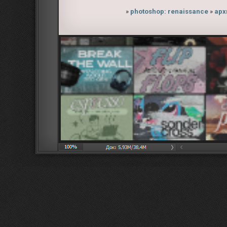
»
photoshop: renaissance
»
арх