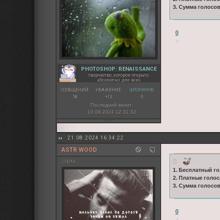
3. Сумма голосо
0
PHOTOSHOP: RENAISSANCE
творчество, которое открыто
абсолютно для всех
СООБЩЕНИЙ:
УВАЖЕНИЕ:
ФЛОРИНОВ:
58
+13
0
Последний визит:
10.09.2024 12:31:32
21.08.2024 16:34:22
ASTR WOOD
jopka
1. Бесплатный го
2. Платные голос
3. Сумма голосов
0