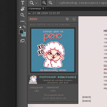
»
photoshop: renaissance
»
арх
РОЛЕВАЯ МАРТА: ИТОГИ
страница:
1
2
»
ПАК от diem
21.08.2024 12:01:07
RENO
всех люблю. на лс не отвечаю
Н
-г
-г
-г
со
-г
-г
ме
-г
по
ав
бы
ко
PHOTOSHOP: RENAISSANCE
творчество, которое открыто
-г
абсолютно для всех
гр
СООБЩЕНИЙ:
УВАЖЕНИЕ:
не
1485
+7381
Последний визит:
[indent]
12.07.2026 09:41:05
[indent]