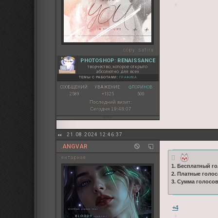
copy:
satira
PHOTOSHOP: RENAISSANCE
творчество, которое открыто
абсолютно для всех
ТЕМЫ С РАБОТАМИ:
ГРАФИКА
СООБЩЕНИЙ:
УВАЖЕНИЕ:
ФЛОРИНОВ:
2589
+1325
500
Последний визит:
Сегодня 19:48:07
21.08.2024 12:46:37
.ANGVAR
янтарная
1. Бесплатный го
2. Платные голос
3. Сумма голосо
+4