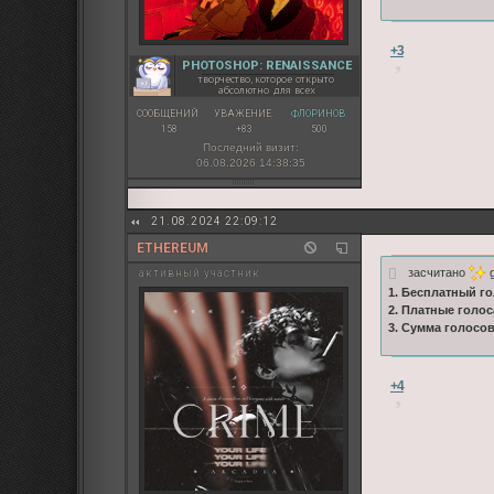
+3
PHOTOSHOP: RENAISSANCE
творчество, которое открыто
абсолютно для всех
СООБЩЕНИЙ:
УВАЖЕНИЕ:
ФЛОРИНОВ:
158
+83
500
Последний визит:
06.08.2026 14:38:35
21.08.2024 22:09:12
ETHEREUM
засчитано
g
активный участник
1. Бесплатный го
2. Платные голос
3. Сумма голосо
+4