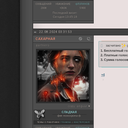
СООБЩЕНИЙ:
УВАЖЕНИЕ:
ФЛОРИНОВ:
2008
+3636
5 900
Последний визит:
Сегодня 13:45:18
22.08.2024 03:31:53
САХАРНАЯ
засчитано
g
partners-
1. Бесплатный го
2. Платные голос
3. Сумма голосов
+4
copy:
angvar ♥
СЛАДКАЯ
фея монохрома ©
ТЕМЫ С РАБОТАМИ:
ГРАФИКА
◇
МАСТЕРСКАЯ
СООБЩЕНИЙ:
УВАЖЕНИЕ:
ФЛОРИНОВ: