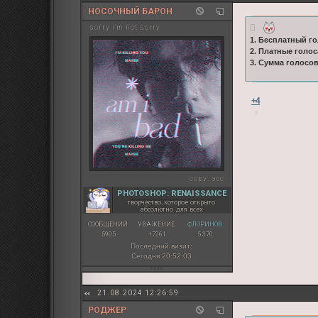
НОСОЧНЫЙ БАРОН
sorry i'm not sorry
1. Бесплатный го
2. Платные голос
3. Сумма голосо
+4
copy:
эос
PHOTOSHOP: RENAISSANCE
творчество, которое открыто
абсолютно для всех
СООБЩЕНИЙ:
УВАЖЕНИЕ:
ФЛОРИНОВ:
5905
+7261
5 370
Последний визит:
Сегодня 20:52:03
21.08.2024 12:26:59
РОДЖЕР