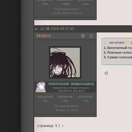
1663
+14940
6 364
Последний визит:
02.08.2026 03:56:13
22.08.2024 03:57:45
DEWEUS
засчитано
g
1. Бесплатный го
2. Платные голос
3. Сумма голосо
+1
PHOTOSHOP: RENAISSANCE
творчество, которое открыто
абсолютно для всех
СООБЩЕНИЙ:
УВАЖЕНИЕ:
ФЛОРИНОВ:
149
+186
1 120
Последний визит:
Вчера 07:16:48
страница:
1
2
»