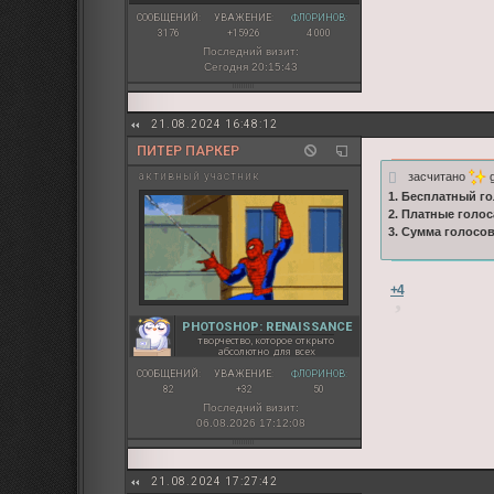
СООБЩЕНИЙ:
УВАЖЕНИЕ:
ФЛОРИНОВ:
3176
+15926
4 000
Последний визит:
Сегодня 20:15:43
21.08.2024 16:48:12
ПИТЕР ПАРКЕР
засчитано
g
активный участник
1. Бесплатный го
2. Платные голос
3. Сумма голосо
+4
PHOTOSHOP: RENAISSANCE
творчество, которое открыто
абсолютно для всех
СООБЩЕНИЙ:
УВАЖЕНИЕ:
ФЛОРИНОВ:
82
+32
50
Последний визит:
06.08.2026 17:12:08
21.08.2024 17:27:42