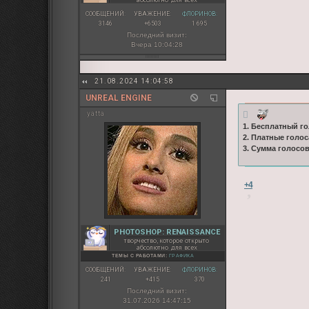
СООБЩЕНИЙ:
УВАЖЕНИЕ:
ФЛОРИНОВ:
3146
+6503
1 695
Последний визит:
Вчера 10:04:28
21.08.2024 14:04:58
UNREAL ENGINE
yatta
1. Бесплатный го
2. Платные голос
3. Сумма голосо
+4
PHOTOSHOP: RENAISSANCE
творчество, которое открыто
абсолютно для всех
ТЕМЫ С РАБОТАМИ:
ГРАФИКА
СООБЩЕНИЙ:
УВАЖЕНИЕ:
ФЛОРИНОВ:
241
+415
370
Последний визит:
31.07.2026 14:47:15