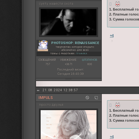
суету навести охота
1. Бесплатный го
2. Платные голос
3. Сумма голосо
+4
PHOTOSHOP: RENAISSANCE
творчество, которое открыто
абсолютно для всех
ТЕМЫ С РАБОТАМИ:
ГРАФИКА
СООБЩЕНИЙ:
УВАЖЕНИЕ:
ФЛОРИНОВ:
757
+3671
830
Последний визит:
Сегодня 16:40:39
21.08.2024 12:38:57
IMPULS
просто друзья
1. Бесплатный го
2. Платные голос
3. Сумма голосо
+4