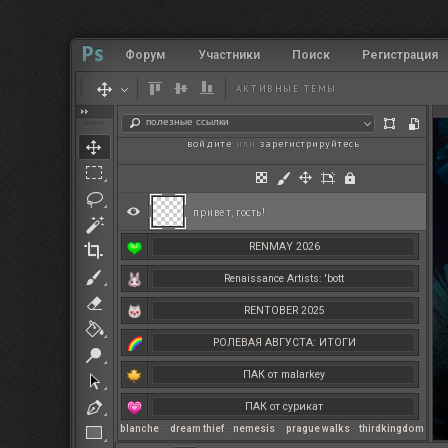
Форум
Участники
Поиск
Регистрация
АКТИВНЫЕ ТЕМЫ
полезные ссылки
войдите
или
зарегистрируйтесь
.
привет, гость!
RENMAY 2026
Renaissance Artists: 'bott
RENTOBER 2025
РОЛЕВАЯ АВГУСТА: ИТОГИ
ПАК от malarkey
ПАК от сурикат
blanche
–
dream thief
–
nemesis
–
prague walks
–
thirdkingdom
РЕНМАЙ