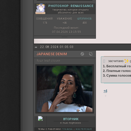
PHOTOSHOP: RENAISSANCE
творчество, которое открыто
абсолютно для всех
СООБЩЕНИЙ:
УВАЖЕНИЕ:
ФЛОРИНОВ:
174
+46
400
Последний визит:
07.04.2026 13:15:55
22.08.2024 01:05:03
JAPANESE DENIM
засчитано
g
four leaf clover
1. Бесплатный го
2. Платные голос
3. Сумма голосо
+4
ВТОРНИК
я пью портоник
ТЕМЫ С РАБОТАМИ:
ГРАФИКА
◇
МАСТЕРСКАЯ