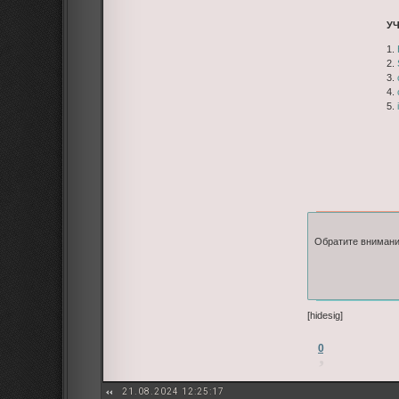
У
1.
2.
3.
4.
5.
Обратите внимани
[hidesig]
0
21.08.2024 12:25:17