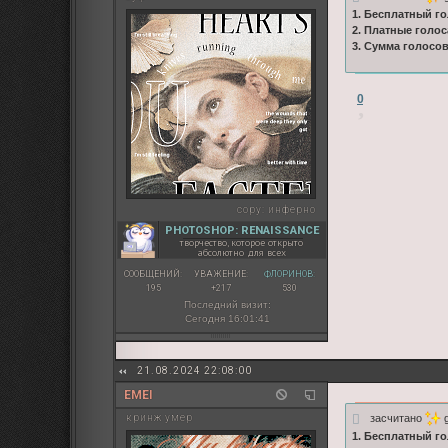
1. Бесплатный го
2. Платные голос
3. Сумма голосо
0
copy:
инферно
PHOTOSHOP: RENAISSANCE
творчество, которое открыто
абсолютно для всех
СООБЩЕНИЙ:
УВАЖЕНИЕ:
ФЛОРИНОВ:
195
+217
530
Последний визит:
Сегодня 16:01:41
21.08.2024 22:08:00
EMEI
засчитано
g
кринж умер
1. Бесплатный го