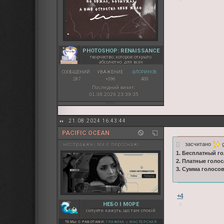
PHOTOSHOP: RENAISSANCE
творчество, которое открыто
абсолютно для всех
СООБЩЕНИЙ:
УВАЖЕНИЕ:
ФЛОРИНОВ:
287
+396
400
Последний визит:
01.08.2026 23:39:35
21.08.2024 16:43:44
PACIFIC OCEAN
засчитано
g
несправжні ми є персонажі
1. Бесплатный го
2. Платные голос
3. Сумма голосо
+4
НЕБО І МОРЕ
силуети кажуть, що там спокій
ТЕМЫ С РАБОТАМИ:
ГРАФИКА
◇
МАСТЕРСКАЯ