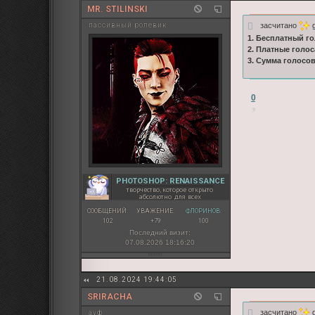
MR. STILINSKI
засчитано
g
пассивный ролевик
1. Бесплатный го
2. Платные голос
3. Сумма голосо
0
PHOTOSHOP: RENAISSANCE
творчество, которое открыто
абсолютно для всех
СООБЩЕНИЙ:
УВАЖЕНИЕ:
ФЛОРИНОВ:
102
+79
100
Последний визит:
07.08.2026 18:16:20
21.08.2024 19:44:05
SRIRACHA
засчитано
g
ауф