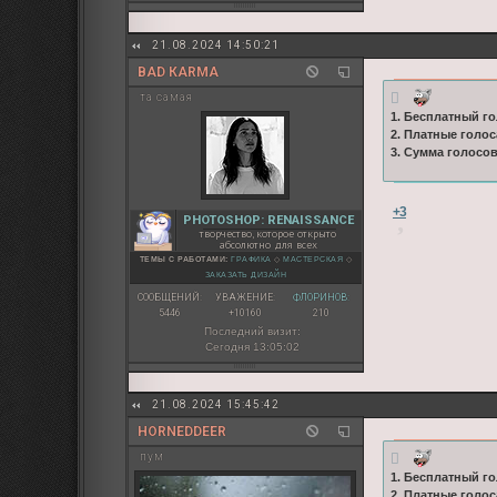
21.08.2024 14:50:21
BAD КARMA
та самая
1. Бесплатный го
2. Платные голос
3. Сумма голосо
+3
PHOTOSHOP: RENAISSANCE
творчество, которое открыто
абсолютно для всех
ТЕМЫ С РАБОТАМИ:
ГРАФИКА
◇
МАСТЕРСКАЯ
◇
ЗАКАЗАТЬ ДИЗАЙН
СООБЩЕНИЙ:
УВАЖЕНИЕ:
ФЛОРИНОВ:
5446
+10160
210
Последний визит:
Сегодня 13:05:02
21.08.2024 15:45:42
HORNEDDEER
пум
1. Бесплатный го
2. Платные голос