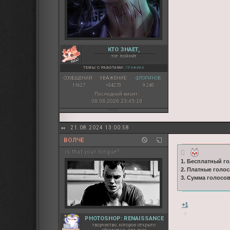
КТО ЗНАЕТ,
тот поймёт
ТЕМЫ С РАБОТАМИ:
ГРАФИКА
СООБЩЕНИЙ:
УВАЖЕНИЕ:
ФЛОРИНОВ:
11627
+34270
9 240
Последний визит:
08.08.2026 23:45:18
21.08.2024 13:00:58
ВОЛЧЕ
is that your tongue?
1. Бесплатный го
2. Платные голос
3. Сумма голосо
+1
PHOTOSHOP: RENAISSANCE
творчество, которое открыто
абсолютно для всех