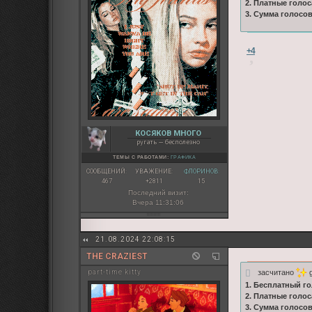
2. Платные голос
3. Сумма голосо
+4
КОСЯКОВ МНОГО
ругать — бесполезно
ТЕМЫ С РАБОТАМИ:
ГРАФИКА
СООБЩЕНИЙ:
УВАЖЕНИЕ:
ФЛОРИНОВ:
467
+2811
15
Последний визит:
Вчера 11:31:06
21.08.2024 22:08:15
THE CRAZIEST
засчитано
g
part-time kitty
1. Бесплатный го
2. Платные голос
3. Сумма голосо