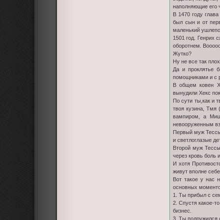
наполняющие его ч
В 1470 году глав
был сын и от перв
маленький ушлепок
1501 год. Генрих 
оборотнем. Вооооо
Жутко?
Ну не все так пло
Да и проклятье б
помощниками и с р
В общем ковен Хе
вынудили Хекс по
По сути ты,как и 
твоя кузина, Тмя
вампиром, а Миш
невооруженным вз
Первый муж Тессы
и светлоглазые де
Второй муж Тессы
через кровь боль 
И хотя Противост
живут вполне себе
Вот такое у нас 
основных моменто
1. Ты прибыл с се
2. Спустя какое-т
бизнес.
3. Ты подружился 