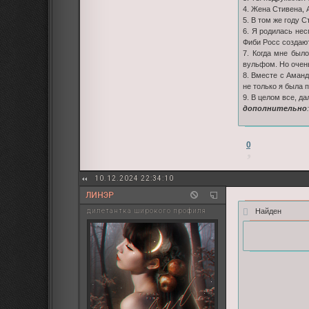
4. Жена Стивена, 
5. В том же году 
6. Я родилась нес
Фиби Росс создают
7. Когда мне было
вульфом. Но очен
8. Вместе с Аманд
не только я была 
9. В целом все, д
дополнительно
:
0
10.12.2024 22:34:10
ЛИНЭР
Найден
дилетантка широкого профиля