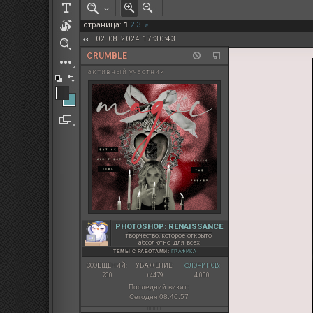
РОЛЕВАЯ МАРТА: ИТОГИ
страница:
1
2
3
»
ПАК от diem
02.08.2024 17:30:43
CRUMBLE
активный участник
PHOTOSHOP: RENAISSANCE
творчество, которое открыто
абсолютно для всех
ТЕМЫ С РАБОТАМИ:
ГРАФИКА
СООБЩЕНИЙ:
УВАЖЕНИЕ:
ФЛОРИНОВ:
730
+4479
4 000
Последний визит:
Сегодня 08:40:57