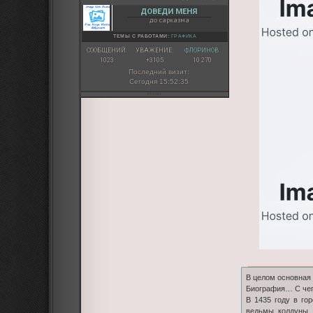
ДОВЕДИ МЕНЯ
до сарказма
ТЕМЫ С РАБОТАМИ:
ГРАФИКА
СООБЩЕНИЙ:
УВАЖЕНИЕ:
ФЛОРИНОВ:
1023
+3105
10 270
Последний визит:
Сегодня 15:52:35
В целом основная
Биография… С чег
В 1435 году в го
ведьмы, колдуны, 