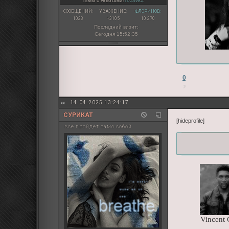
ТЕМЫ С РАБОТАМИ:
ГРАФИКА
СООБЩЕНИЙ:
УВАЖЕНИЕ:
ФЛОРИНОВ:
1023
+3105
10 270
Последний визит:
Сегодня 15:52:35
0
14.04.2025 13:24:17
СУРИКАТ
[hideprofile]
все пройдет само собой
Vincent G