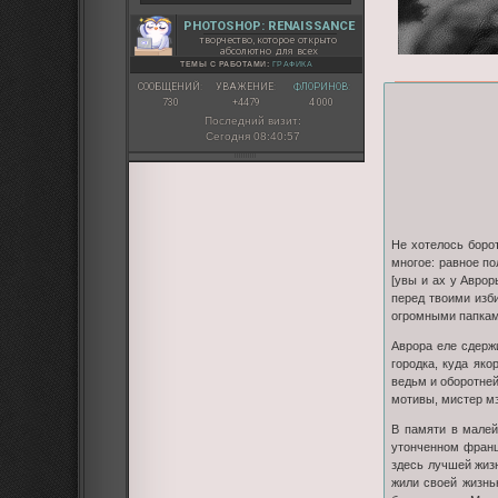
PHOTOSHOP: RENAISSANCE
творчество, которое открыто
абсолютно для всех
ТЕМЫ С РАБОТАМИ:
ГРАФИКА
СООБЩЕНИЙ:
УВАЖЕНИЕ:
ФЛОРИНОВ:
730
+4479
4 000
Последний визит:
Сегодня 08:40:57
Не хотелось борот
многое: равное п
[увы и ах у Аврор
перед твоими изби
огромными папками
Аврора еле сдерж
городка, куда як
ведьм и оборотней
мотивы, мистер м
В памяти в малей
утонченном франц
здесь лучшей жизн
жили своей жизнь