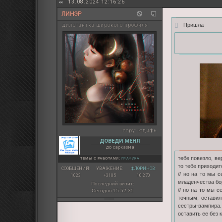
13.08.2024 12:16:26
ЛИНЭР
Пришла
дилетантка широкого профиля
copy:
юдифь
ДОВЕДИ МЕНЯ
до сарказма
тебе повезло, ве
ТЕМЫ С РАБОТАМИ:
ГРАФИКА
то тебе приходит
СООБЩЕНИЙ:
УВАЖЕНИЕ:
ФЛОРИНОВ:
// но на то мы с
1023
+3105
10 270
младенчества бор
Последний визит:
// но на то мы 
Сегодня 15:52:35
точным, оставил
сестры-вампира.
оставить ее без 