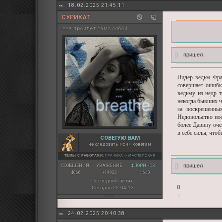
18.02.2025 21:45:11
СУРИКАТ
все пройдет само собой
пришел
Лидер ведьм Фра
совершает ошибк
ведьму из недр 
некогда бывших ч
за воскрешенны
Недовольство пос
более Давину оче
в себе силы, что
СОВЕТУЮ ВАМ
не следовать моим советам
ТЕМЫ С РАБОТАМИ:
ГРАФИКА
◇
МАСТЕРСКАЯ
пришел
СООБЩЕНИЙ:
УВАЖЕНИЕ:
ФЛОРИНОВ:
4066
+19923
14 640
Последний визит:
0
Сегодня 22:04:13
24.02.2025 20:40:38