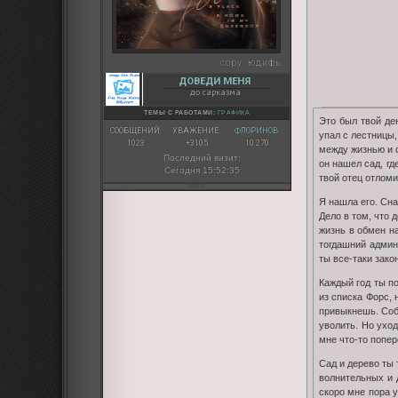
copy:
юдифь
ДОВЕДИ МЕНЯ
до сарказма
ТЕМЫ С РАБОТАМИ:
ГРАФИКА
Это был твой ден
СООБЩЕНИЙ:
УВАЖЕНИЕ:
ФЛОРИНОВ:
упал с лестницы,
1023
+3105
10 270
между жизнью и с
Последний визит:
он нашел сад, г
Сегодня 15:52:35
твой отец отломи
Я нашла его. Сна
Дело в том, что 
жизнь в обмен на
тогдашний админ
ты все-таки зако
Каждый год ты п
из списка Форс, 
привыкнешь. Собс
уволить. Но ухо
мне что-то попер
Сад и дерево ты
волнительных и 
скоро мне пора у