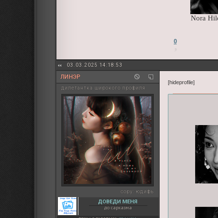
Nora Hil
0
03.03.2025 14:18:53
ЛИНЭР
[hideprofile]
дилетантка широкого профиля
copy:
юдифь
ДОВЕДИ МЕНЯ
до сарказма