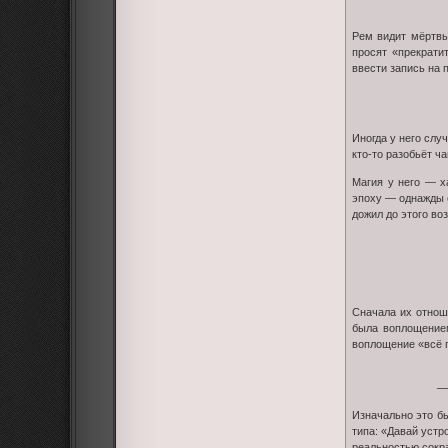
Рем видит мёртвы
просят «прекрати
ввести запись на 
Иногда у него слу
кто-то разобьёт ч
Магия у него — х
эпоху — однажды о
дожил до этого во
Сначала их отнош
была воплощением
воплощение «всё п
— 
Изначально это б
типа: «Давай устр
реальностью сокра