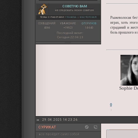
СОВЕТУЮ ВАМ
не следовать моим советам
Рыжеволосая бес
ТЕМЫ С РАБОТАМИ:
ГРАФИКА
◇
МАСТЕРСКАЯ
играх, хоть этог
СООБЩЕНИЙ:
УВАЖЕНИЕ:
ФЛОРИНОВ:
страданий и жест
4066
+19923
14 640
боль прошлого и н
Последний визит:
Сегодня 22:04:13
Sophie D
0
29.04.2025 14:23:26
СУРИКАТ
все пройдет само собой