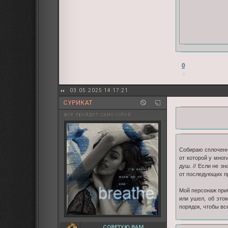
0
03.05.2025 14:17:21
СУРИКАТ
все пройдет само собой
Собираю сплоченну
от которой у мног
душ. // Если не зн
от последующих пр
Мой персонаж при
или ушел, об это
порядок, чтобы вс
СОВЕТУЮ ВАМ