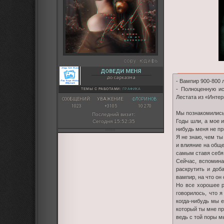
copy:
юдифь
ДОВЕДИ МЕНЯ
до сарказма
- Вампир 900-800 
- Полноценную ис
ТЕМЫ С РАБОТАМИ:
ГРАФИКА
Лестата из «Интер
СООБЩЕНИЙ:
УВАЖЕНИЕ:
ФЛОРИНОВ:
1023
+3105
10 270
Мы познакомились 
Последний визит:
Годы шли, а мое и
Сегодня 15:52:35
нибудь меня не пр
Я не знаю, чем ты
и влияние на обще
самым ставя себя
Сейчас, вспомина
раскрутить и доб
вампир, на что он
Но все хорошее р
говорилось, что 
когда-нибудь мы е
который ты мне пр
ведь с той поры м