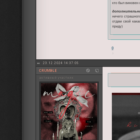
кто был виновен 
дополнительн
ничего страшног
отдам свой кака
приду)
0
23.12.2024 14:37:05
CRUMBLE
активный участник