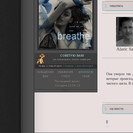
нашлась
Alaric S
СОВЕТУЮ ВАМ
не следовать моим советам
ТЕМЫ С РАБОТАМИ:
ГРАФИКА
◇
МАСТЕРСКАЯ
СООБЩЕНИЙ:
УВАЖЕНИЕ:
ФЛОРИНОВ:
Она умерла так 
4066
+19923
14 640
которые происхо
Последний визит:
чистого листа. В
Сегодня 22:04:13
на месте
0