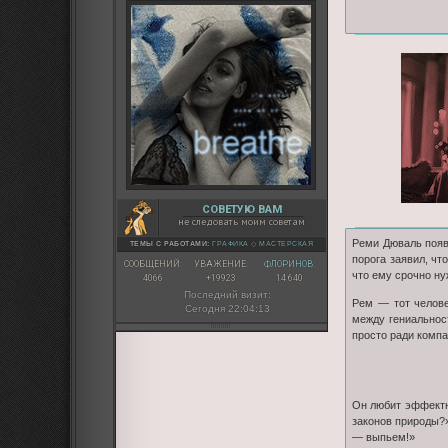
СОВЕТУЮ ВАМ
не следовать моим советам
Реми Дюваль появ
ТЕМЫ С РАБОТАМИ:
ГРАФИКА
◇
МАСТЕРСКАЯ
порога заявил, чт
СООБЩЕНИЙ:
УВАЖЕНИЕ:
ФЛОРИНОВ:
что ему срочно ну
4066
+19923
14 640
Последний визит:
Рем — тот челове
Сегодня 22:04:13
между гениальнос
просто ради компа
Он любит эффектн
законов природы?»
— выпьем!»