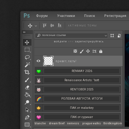
Форум
Участники
Поиск
Регистрация
АКТИВНЫЕ ТЕМЫ
полезные ссылки
войдите
или
зарегистрируйтесь
.
привет, гость!
RENMAY 2026
Renaissance Artists: 'bott
RENTOBER 2025
РОЛЕВАЯ АВГУСТА: ИТОГИ
ПАК от malarkey
ПАК от сурикат
blanche
–
dream thief
–
nemesis
–
prague walks
–
thirdkingdom
РЕНМАЙ