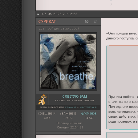
07.05.2025 21:12:25
СУРИКАТ
все пройдет само собой
«Они пришли вмест
данного поступка, о
СОВЕТУЮ ВАМ
Причина побега - 
не следовать моим советам
стали на него ко
Полгода они перее
ТЕМЫ С РАБОТАМИ:
ГРАФИКА
◇
МАСТЕРСКАЯ
всех начинаниях.
СООБЩЕНИЙ:
УВАЖЕНИЕ:
ФЛОРИНОВ:
своих действиях. 
4066
+19923
14 640
рода проверок, а 
Последний визит:
Сегодня 22:04:13