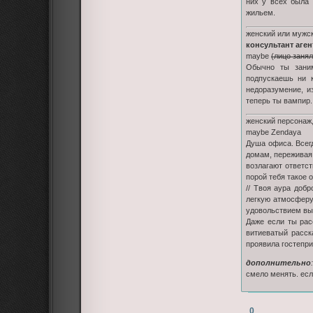
них у всех была 
жильем.
женский или мужск
консультант аген
maybe
(лицо занял
Обычно ты заним
подпускаешь ни к
недоразумение, и
теперь ты вампир.
женский персонаж,
maybe Zendaya
Душа офиса. Всегд
домам, переживая,
возлагают ответс
порой тебя такое 
// Твоя аура доб
легкую атмосферу 
удовольствием выс
Даже если ты рас
витиеватый расск
проявила гостепри
дополнительно
:
смело менять. есл
0