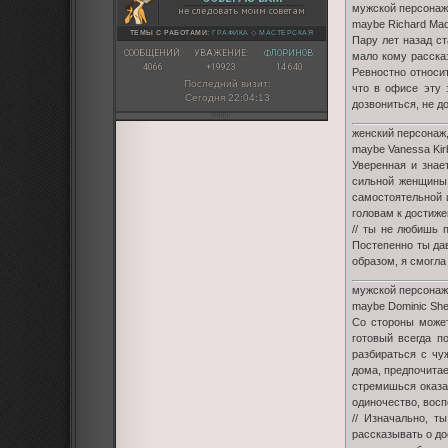
мужской персонаж,
не следовать моим советам
maybe Richard Ma
ТЕМЫ С РАБОТАМИ:
ГРАФИКА
◇
МАСТЕРСКАЯ
Пару лет назад с
СООБЩЕНИЙ:
УВАЖЕНИЕ:
ФЛОРИНОВ:
мало кому рассказ
4066
+19923
14 640
Ревностно относит
Последний визит:
что в офисе эту 
Сегодня 22:04:13
дозвониться, не д
женский персонаж,
maybe Vanessa Kir
Уверенная и знае
сильной женщины,
самостоятельной 
головам к достиж
// ты не любишь 
Постепенно ты дав
образом, я смогла
мужской персонаж,
maybe Dominic Sh
Со стороны может
готовый всегда п
разбираться с чу
дома, предпочитае
стремишься оказа
одиночество, восп
// Изначально, т
рассказывать о до