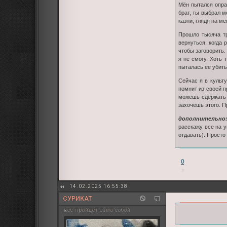
Мён пытался опра
брат, ты выбрал м
казни, глядя на ме
Прошло тысяча тр
вернуться, когда 
чтобы заговорить.
я не смогу. Хоть 
пыталась ее убить,
Сейчас я в культ
помнит из своей п
можешь сдержать 
захочешь этого. П
дополнительно
расскажу все на у
отдавать). Просто
0
14.02.2025 16:55:38
СУРИКАТ
все пройдет само собой