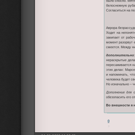
было сносно. Мят
белоснежную руба
Согласиться на пе
Аврора безрассудн
Ходит на непонят
закипает от рабо
момент разорвут е
смеется. Между ни
дополнительно
:
нераскрытые дела
пересаживается на
этих делах: Марс
и напоминать, что
человека будет св
Но изначально – ч
Дополнение для 
обезопасить его о
Во внешности я 
0