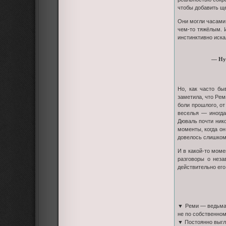
чтобы добавить щ
Они могли часами 
чем-то тяжёлым. И
инстинктивно иска
— Ну…
Но, как часто бы
заметила, что Рем
боли прошлого, от
веселья — иногда
Дюваль почти нико
моменты, когда он
довелось слишком 
И в какой-то моме
разговоры о неза
действительно его
▼ Реми — ведьмак 
не по собственно
▼ Постоянно выгля