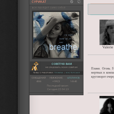
СУРИКАТ
все пройдет само собой
Valerie
СОВЕТУЮ ВАМ
не следовать моим советам
Пламя. Огонь. Г
мертвых в компан
ТЕМЫ С РАБОТАМИ:
ГРАФИКА
◇
МАСТЕРСКАЯ
круговорот очер
СООБЩЕНИЙ:
УВАЖЕНИЕ:
ФЛОРИНОВ:
4066
+19923
14 640
Последний визит:
Сегодня 22:04:13