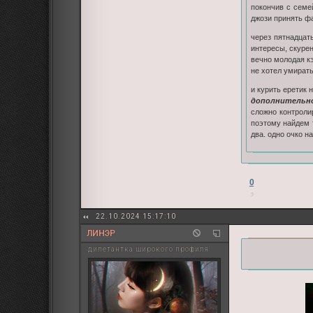
покончив с семе
джози принять фа
через пятнадцат
интересы, скурен
вечно молодая к
не хотел умирать
и курить еретик 
дополнительн
сложно контроли
поэтому найдем т
два. одно очко н
0
22.10.2024 15:17:10
ЛИНЭР
дилетантка широкого профиля