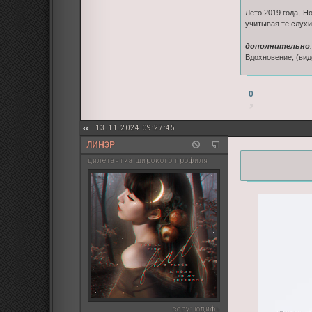
Лето 2019 года, Н
учитывая те слухи
дополнительно
:
Вдохновение, (вид
0
13.11.2024 09:27:45
ЛИНЭР
дилетантка широкого профиля
copy:
юдифь