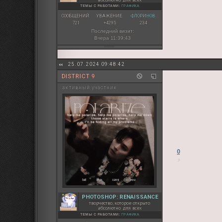
ТЕМЫ С РАБОТАМИ:
ГРАФИКА
СООБЩЕНИЙ:
УВАЖЕНИЕ:
ФЛОРИНОВ:
721
+4295
234
Последний визит:
Вчера 11:39:43
25.07.2024 09:48:42
DISTRICT 9
активный участник
0
PHOTOSHOP: RENAISSANCE
творчество, которое открыто
абсолютно для всех
ТЕМЫ С РАБОТАМИ:
ГРАФИКА