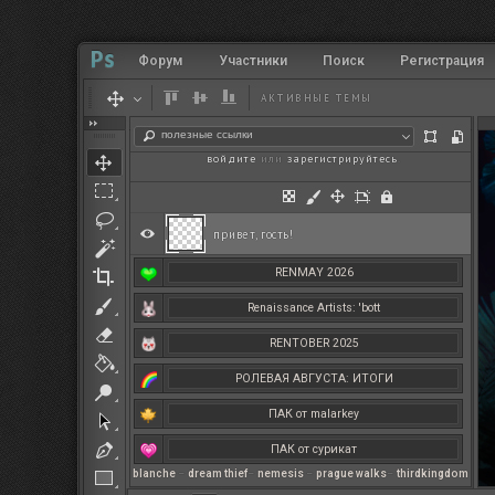
Форум
Участники
Поиск
Регистрация
АКТИВНЫЕ ТЕМЫ
полезные ссылки
войдите
или
зарегистрируйтесь
.
привет, гость!
RENMAY 2026
Renaissance Artists: 'bott
RENTOBER 2025
РОЛЕВАЯ АВГУСТА: ИТОГИ
ПАК от malarkey
ПАК от сурикат
blanche
–
dream thief
–
nemesis
–
prague walks
–
thirdkingdom
РЕНМАЙ