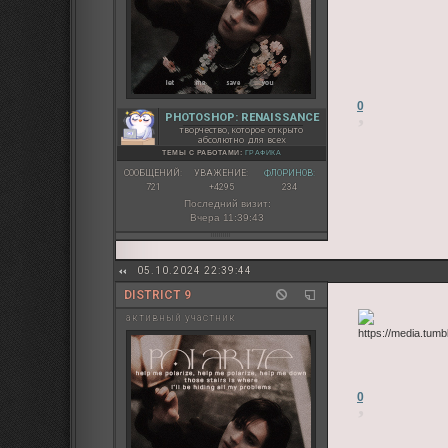
0
PHOTOSHOP: RENAISSANCE
творчество, которое открыто
абсолютно для всех
ТЕМЫ С РАБОТАМИ:
ГРАФИКА
СООБЩЕНИЙ:
УВАЖЕНИЕ:
ФЛОРИНОВ:
721
+4295
234
Последний визит:
Вчера 11:39:43
05.10.2024 22:39:44
DISTRICT 9
активный участник
0