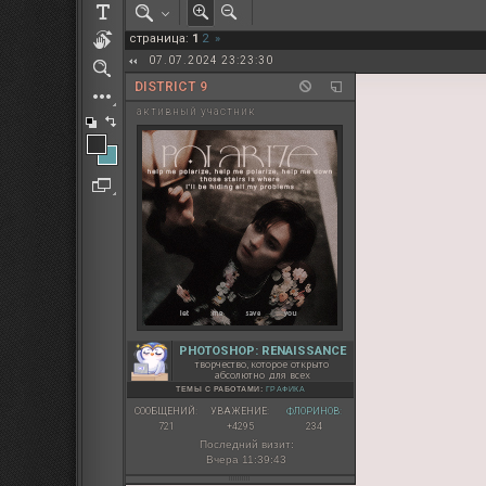
РОЛЕВАЯ МАРТА: ИТОГИ
страница:
1
2
»
ПАК от diem
07.07.2024 23:23:30
DISTRICT 9
активный участник
PHOTOSHOP: RENAISSANCE
творчество, которое открыто
абсолютно для всех
ТЕМЫ С РАБОТАМИ:
ГРАФИКА
СООБЩЕНИЙ:
УВАЖЕНИЕ:
ФЛОРИНОВ:
721
+4295
234
Последний визит:
Вчера 11:39:43