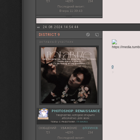
721
+4295
234
Последний визит:
Вчера 11:39:43
24.08.2024 14:54:44
DISTRICT 9
активный участник
0
PHOTOSHOP: RENAISSANCE
творчество, которое открыто
абсолютно для всех
ТЕМЫ С РАБОТАМИ:
ГРАФИКА
СООБЩЕНИЙ:
УВАЖЕНИЕ:
ФЛОРИНОВ:
721
+4295
234
Последний визит: