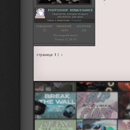
PHOTOSHOP: RENAISSANCE
творчество, которое открыто
абсолютно для всех
ТЕМЫ С РАБОТАМИ:
ГРАФИКА
СООБЩЕНИЙ:
УВАЖЕНИЕ:
ФЛОРИНОВ:
721
+4295
234
Последний визит:
Вчера 11:39:43
страница:
1
2
»