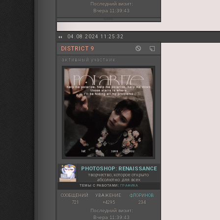
Последний визит:
Вчера 11:39:43
04.08.2024 11:25:32
DISTRICT 9
активный участник
PHOTOSHOP: RENAISSANCE
творчество, которое открыто
абсолютно для всех
ТЕМЫ С РАБОТАМИ:
ГРАФИКА
СООБЩЕНИЙ:
УВАЖЕНИЕ:
ФЛОРИНОВ:
721
+4295
234
Последний визит:
Вчера 11:39:43