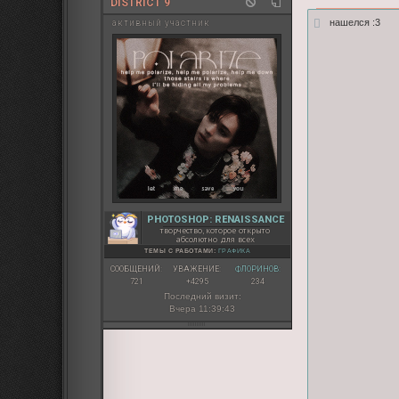
DISTRICT 9
нашелся :3
активный участник
PHOTOSHOP: RENAISSANCE
творчество, которое открыто
абсолютно для всех
ТЕМЫ С РАБОТАМИ:
ГРАФИКА
СООБЩЕНИЙ:
УВАЖЕНИЕ:
ФЛОРИНОВ:
721
+4295
234
Последний визит:
Вчера 11:39:43