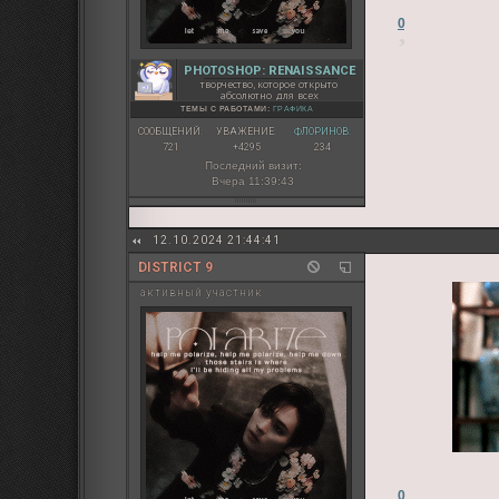
0
PHOTOSHOP: RENAISSANCE
творчество, которое открыто
абсолютно для всех
ТЕМЫ С РАБОТАМИ:
ГРАФИКА
СООБЩЕНИЙ:
УВАЖЕНИЕ:
ФЛОРИНОВ:
721
+4295
234
Последний визит:
Вчера 11:39:43
12.10.2024 21:44:41
DISTRICT 9
активный участник
0