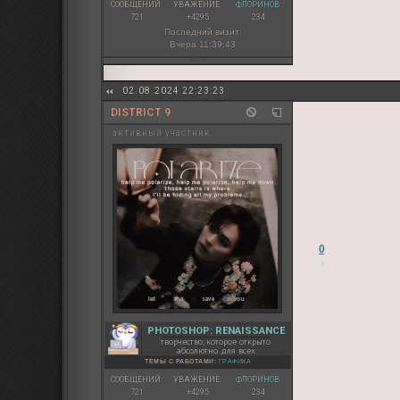
СООБЩЕНИЙ:
УВАЖЕНИЕ:
ФЛОРИНОВ:
721
+4295
234
Последний визит:
Вчера 11:39:43
02.08.2024 22:23:23
DISTRICT 9
активный участник
0
PHOTOSHOP: RENAISSANCE
творчество, которое открыто
абсолютно для всех
ТЕМЫ С РАБОТАМИ:
ГРАФИКА
СООБЩЕНИЙ:
УВАЖЕНИЕ:
ФЛОРИНОВ:
721
+4295
234