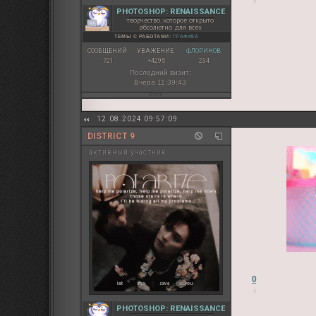
PHOTOSHOP: RENAISSANCE
творчество, которое открыто
абсолютно для всех
ТЕМЫ С РАБОТАМИ:
ГРАФИКА
СООБЩЕНИЙ:
УВАЖЕНИЕ:
ФЛОРИНОВ:
721
+4295
234
Последний визит:
Вчера 11:39:43
12.08.2024 09:57:09
DISTRICT 9
активный участник
0
PHOTOSHOP: RENAISSANCE