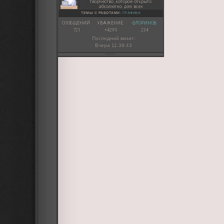
творчество, которое открыто
абсолютно для всех
ТЕМЫ С РАБОТАМИ:
ГРАФИКА
СООБЩЕНИЙ:
УВАЖЕНИЕ:
ФЛОРИНОВ:
721
+4295
234
Последний визит:
Вчера 11:39:43