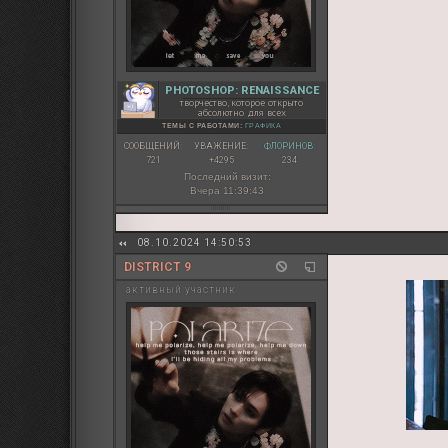
PHOTOSHOP: RENAISSANCE
творчество, которое открыто
абсолютно для всех
ТЕМЫ С РАБОТАМИ:
ГРАФИКА
СООБЩЕНИЙ:
УВАЖЕНИЕ:
ФЛОРИНОВ:
721
+4295
234
Последний визит:
Вчера 11:39:43
08.10.2024 14:50:53
DISTRICT 9
активный участник