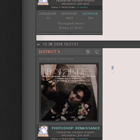
творчество, которое открыто
абсолютно для всех
ТЕМЫ С РАБОТАМИ:
ГРАФИКА
СООБЩЕНИЙ:
УВАЖЕНИЕ:
ФЛОРИНОВ:
721
+4295
234
Последний визит:
Вчера 11:39:43
13.08.2024 10:21:51
DISTRICT 9
активный участник
0
PHOTOSHOP: RENAISSANCE
творчество, которое открыто
абсолютно для всех
ТЕМЫ С РАБОТАМИ:
ГРАФИКА