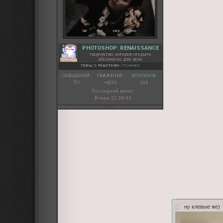
PHOTOSHOP: RENAISSANCE
творчество, которое открыто
абсолютно для всех
ТЕМЫ С РАБОТАМИ:
ГРАФИКА
СООБЩЕНИЙ:
УВАЖЕНИЕ:
ФЛОРИНОВ:
721
+4295
234
Последний визит:
Вчера 11:39:43
ну клевые же)