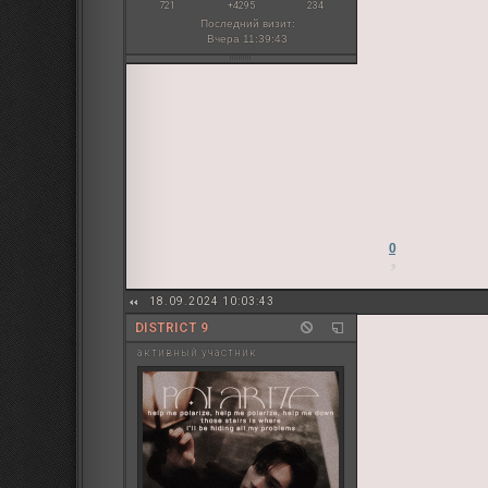
721
+4295
234
Последний визит:
Вчера 11:39:43
0
18.09.2024 10:03:43
DISTRICT 9
активный участник