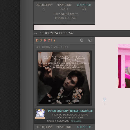
СООБЩЕНИЙ:
УВАЖЕНИЕ:
ФЛОРИНОВ:
721
+4295
234
Последний визит:
Вчера 11:39:43
15.08.2024 00:11:54
DISTRICT 9
активный участник
0
PHOTOSHOP: RENAISSANCE
творчество, которое открыто
абсолютно для всех
ТЕМЫ С РАБОТАМИ:
ГРАФИКА
СООБЩЕНИЙ:
УВАЖЕНИЕ:
ФЛОРИНОВ: