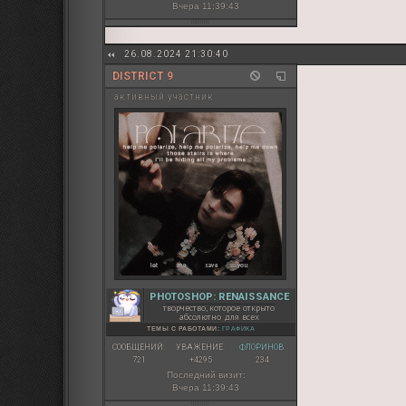
Вчера 11:39:43
26.08.2024 21:30:40
DISTRICT 9
активный участник
PHOTOSHOP: RENAISSANCE
творчество, которое открыто
абсолютно для всех
ТЕМЫ С РАБОТАМИ:
ГРАФИКА
СООБЩЕНИЙ:
УВАЖЕНИЕ:
ФЛОРИНОВ:
721
+4295
234
Последний визит:
Вчера 11:39:43