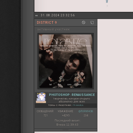
0
31.08.2024 23:32:56
DISTRICT 9
активный участник
PHOTOSHOP: RENAISSANCE
творчество, которое открыто
абсолютно для всех
ТЕМЫ С РАБОТАМИ:
ГРАФИКА
СООБЩЕНИЙ:
УВАЖЕНИЕ:
ФЛОРИНОВ:
721
+4295
234
Последний визит:
Вчера 11:39:43