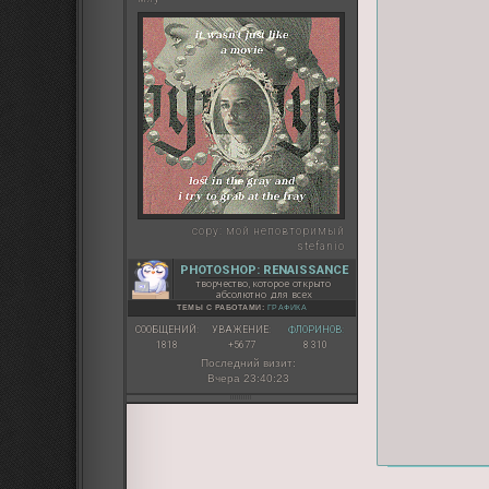
copy:
мой неповторимый
stefanio
PHOTOSHOP: RENAISSANCE
творчество, которое открыто
абсолютно для всех
ТЕМЫ С РАБОТАМИ:
ГРАФИКА
СООБЩЕНИЙ:
УВАЖЕНИЕ:
ФЛОРИНОВ:
1818
+5677
8 310
Последний визит:
Вчера 23:40:23