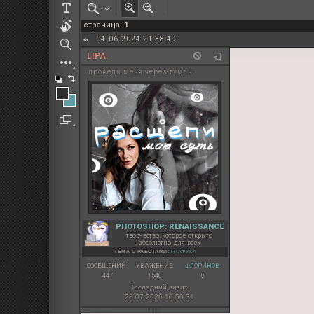
РОЛЕВАЯ МАРТА: ИТОГИ
страница:
1
ПАК от diem
04.06.2024 21:38:49
LIPA.
проведи меня через туман
PHOTOSHOP: RENAISSANCE
творчество, которое открыто
абсолютно для всех
ТЕМА С РАБОТАМИ:
ГРАФИКА
СООБЩЕНИЙ:
УВАЖЕНИЕ:
ФЛОРИНОВ:
447
+548
0
Последний визит:
28.07.2026 10:50:31