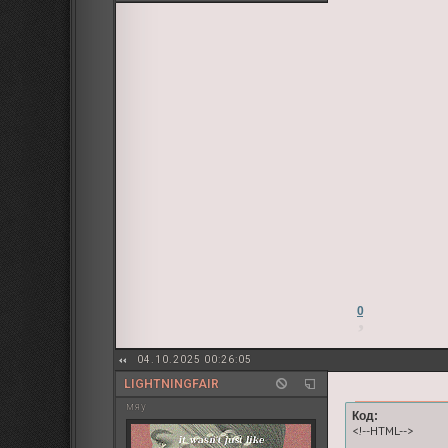
0
04.10.2025 00:26:05
LIGHTNINGFAIR
мяу
Код:
<!--HTML-->
