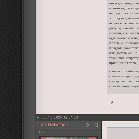
пиявка, я тоже, а 
возможно, ты когда
не будет. любимица
что, думал, остав
надеюсь, ты записал
дочурку. спасибо ма
спальни, а я, коне
куда важнее его пе
кстати, о последн
желудок, даже тако
выкидывать же. но 
твоей толи секрета
принципе от того, 
- внешность обгова
- заявка в пару, б
- ну да, этот тот с
- посты пишу медл
0
03.10.2025 12:54:58
LIGHTNINGFAIR
мяу