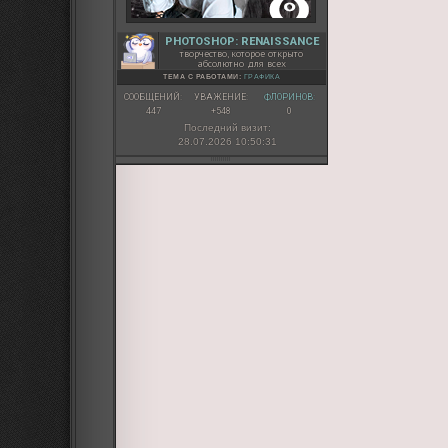
PHOTOSHOP: RENAISSANCE
творчество, которое открыто
абсолютно для всех
ТЕМА С РАБОТАМИ:
ГРАФИКА
СООБЩЕНИЙ:
УВАЖЕНИЕ:
ФЛОРИНОВ:
447
+548
0
Последний визит:
28.07.2026 10:50:31