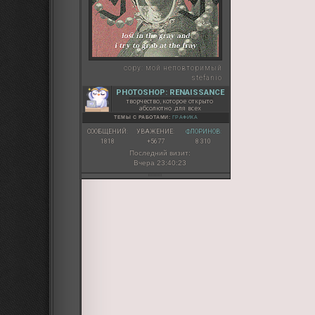
<br>- обеспечу 
<br>- хихики в лс
<br>- пишу в осн
<br>- приходи и
<br><br><strong>
</op>

copy:
мой неповторимый
</div>
stefanio
PHOTOSHOP: RENAISSANCE
творчество, которое открыто
абсолютно для всех
ТЕМЫ С РАБОТАМИ:
ГРАФИКА
СООБЩЕНИЙ:
УВАЖЕНИЕ:
ФЛОРИНОВ:
1818
+5677
8 310
Последний визит:
Вчера 23:40:23