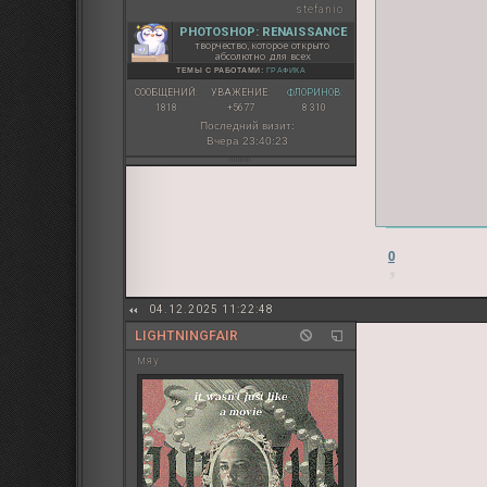
.nuzhnmiam op {

stefanio
    width: 590px;

PHOTOSHOP: RENAISSANCE
    height: auto;

творчество, которое открыто
    text-transform
абсолютно для всех
    letter-spacing: 
ТЕМЫ С РАБОТАМИ:
ГРАФИКА
    padding: 5px 9
СООБЩЕНИЙ:
УВАЖЕНИЕ:
ФЛОРИНОВ:
    text-align: justif
1818
+5677
8 310
}

Последний визит:
Вчера 23:40:23
</style>

<div class="nuzh
<bl><na><a href=
<img src=https:/
<inf>коваль (имя
0
<inf>28-33

</inf>

<inf>дмитрий жур
04.12.2025 11:22:48
<op>Это не была 
<br><br><em>Так 
LIGHTNINGFAIR
<br><br>Алисия 
мяу
<br><br>У нас н
<br><br><em>Это
<br><br>Мне след
Мы никогда не ра
<br><br><em>Мож
<br><br>Мне труд
<br><br>- это за