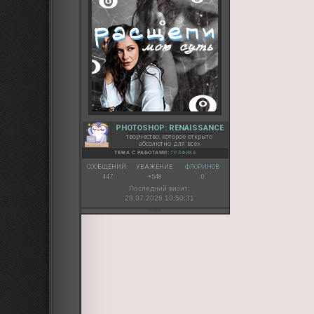
PHOTOSHOP: RENAISSANCE
творчество, которое открыто
абсолютно для всех
ТЕМА С РАБОТАМИ:
ГРАФИКА
СООБЩЕНИЙ:
УВАЖЕНИЕ:
ФЛОРИНОВ:
447
+548
0
Последний визит:
28.07.2026 10:50:31