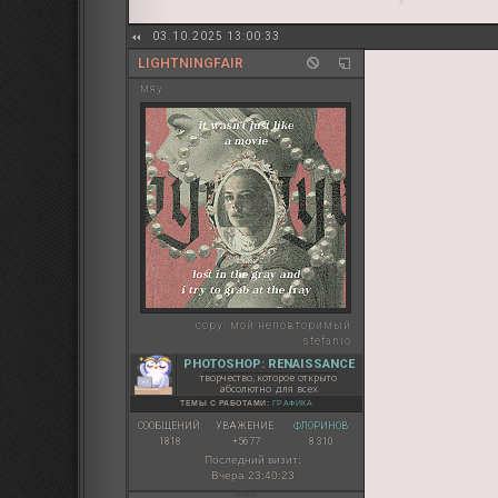
03.10.2025 13:00:33
LIGHTNINGFAIR
мяу
copy:
мой неповторимый
stefanio
PHOTOSHOP: RENAISSANCE
творчество, которое открыто
абсолютно для всех
ТЕМЫ С РАБОТАМИ:
ГРАФИКА
СООБЩЕНИЙ:
УВАЖЕНИЕ:
ФЛОРИНОВ:
1818
+5677
8 310
Последний визит:
Вчера 23:40:23