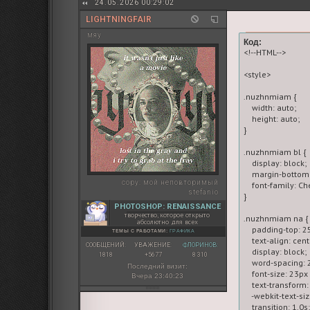
24.05.2026 00:29:02
LIGHTNINGFAIR
мяу
Код:
<!--HTML-->

<style>

.nuzhnmiam {

    width: auto;

    height: auto;

}

.nuzhnmiam bl {

    display: block;

    margin-bottom:
copy:
мой неповторимый
    font-family: Ch
stefanio
}

PHOTOSHOP: RENAISSANCE
творчество, которое открыто
.nuzhnmiam na {

абсолютно для всех
    padding-top: 25
ТЕМЫ С РАБОТАМИ:
ГРАФИКА
    text-align: cente
СООБЩЕНИЙ:
УВАЖЕНИЕ:
ФЛОРИНОВ:
    display: block;

1818
+5677
8 310
    word-spacing: 2
Последний визит:
    font-size: 23px
Вчера 23:40:23
    text-transform
    -webkit-text-si
    transition: 1.0s;
