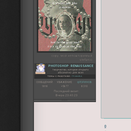
copy:
мой неповторимый
stefanio
PHOTOSHOP: RENAISSANCE
творчество, которое открыто
абсолютно для всех
ТЕМЫ С РАБОТАМИ:
ГРАФИКА
СООБЩЕНИЙ:
УВАЖЕНИЕ:
ФЛОРИНОВ:
1818
+5677
8 310
Последний визит:
Вчера 23:40:23
0