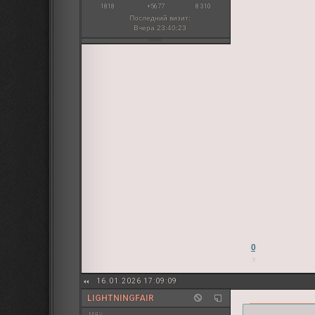
1818
+5677
8 310
Последний визит:
Вчера 23:40:23
0
16.01.2026 17:09:09
LIGHTNINGFAIR
мяу