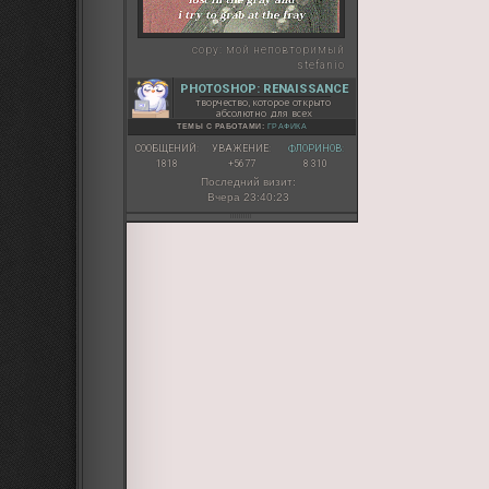
    object-fit: cover;
}

copy:
мой неповторимый
.nuzhnmiam op {

stefanio
    width: 590px;

PHOTOSHOP: RENAISSANCE
    height: auto;

творчество, которое открыто
    text-transform
абсолютно для всех
    letter-spacing: 
ТЕМЫ С РАБОТАМИ:
ГРАФИКА
    padding: 5px 9
СООБЩЕНИЙ:
УВАЖЕНИЕ:
ФЛОРИНОВ:
    text-align: justif
1818
+5677
8 310
}

Последний визит:
Вчера 23:40:23
</style>

<div class="nuzh
<bl><na><a href=
<img src=https:/
<inf>Имя-Фамилия
<inf>30-40

</inf>

<inf>James Franco
<op>

Порой в жизни гл
Всю свою жизнь 
Но тут появляеш
А потом выясняет
Мой собственный
И это меньшая и