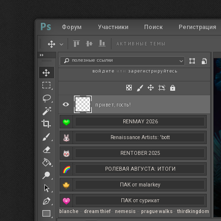
Форум
Участники
Поиск
Регистрация
АКТИВНЫЕ ТЕМЫ
полезные ссылки
войдите
или
зарегистрируйтесь
.
привет, гость!
RENMAY 2026
Renaissance Artists: 'bott
RENTOBER 2025
РОЛЕВАЯ АВГУСТА: ИТОГИ
ПАК от malarkey
ПАК от сурикат
blanche
–
dream thief
–
nemesis
–
prague walks
–
thirdkingdom
РЕНМАЙ