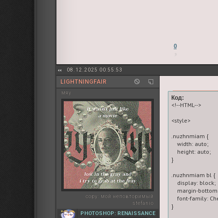
0
08.12.2025 00:55:53
LIGHTNINGFAIR
мяу
Код:
<!--HTML-->

<style>

.nuzhnmiam {

    width: auto;

    height: auto;

}

.nuzhnmiam bl {

    display: block;

    margin-bottom:
copy:
мой неповторимый
    font-family: Ch
stefanio
}

PHOTOSHOP: RENAISSANCE