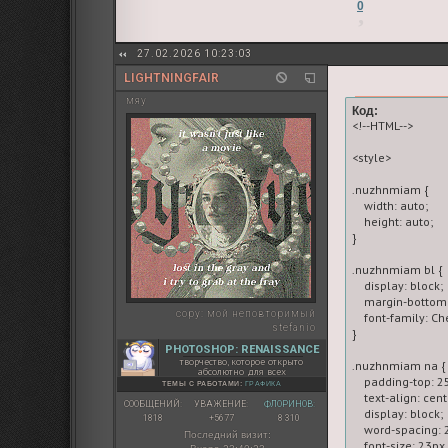
0
27.02.2026 10:23:03
LIGHTNINGFAIR
мяу
Код:
<!--HTML-->

<style>

.nuzhnmiam {

    width: auto;

    height: auto;

}

.nuzhnmiam bl {

    display: block;

    margin-bottom:
copy:
мой неповторимый
    font-family: Ch
stefanio
}

PHOTOSHOP: RENAISSANCE
творчество, которое открыто
.nuzhnmiam na {

абсолютно для всех
    padding-top: 25
ТЕМЫ С РАБОТАМИ:
ГРАФИКА
    text-align: cente
СООБЩЕНИЙ:
УВАЖЕНИЕ:
ФЛОРИНОВ:
    display: block;

1818
+5677
8 310
    word-spacing: 2
Последний визит:
    font-size: 23px