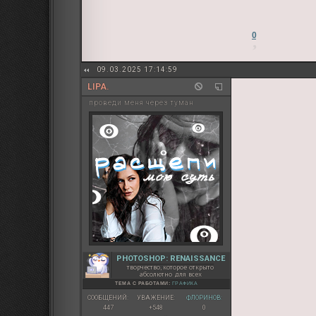
0
09.03.2025 17:14:59
LIPA.
проведи меня через туман
PHOTOSHOP: RENAISSANCE
творчество, которое открыто
абсолютно для всех
ТЕМА С РАБОТАМИ:
ГРАФИКА
СООБЩЕНИЙ:
УВАЖЕНИЕ:
ФЛОРИНОВ:
447
+548
0