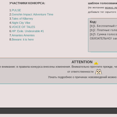
УЧАСТНИКИ КОНКУРСА:
шаблон голосовани
(по желанию
можно пр
1.
PULSE
добавьте тег скрытого 
2.
Genshin Impact: Adventure Time
3.
Tales of Killarney
Код:
4.
Night City Vibe
[b]1. Бесплатный 
5.
VOICE OF TALES
[b]2. Платные гол
6.
HP: Exile. Undesirable #1
[b]3. Сумма голосо
7.
Amantes Amentes
ОБЯЗАТЕЛЬНО! зап
8.
Beware: it is here
ATTENTION
 внимание: в правила конкурса внесены изменения. Внимательно прочтите прежде, ч
от ответственности
Узнать подробнее о причинах нововведений можн