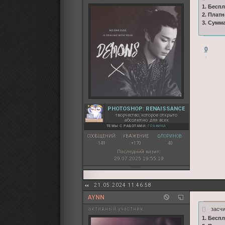
1. Бесп
2. Плат
3. Сумм
0
PHOTOSHOP: RENAISSANCE
творчество, которое открыто
абсолютно для всех
ТЕМЫ С РАБОТАМИ:
ГРАФИКА
СООБЩЕНИЙ:
УВАЖЕНИЕ:
ФЛОРИНОВ:
149
+170
40
Последний визит:
29.07.2025 19:55:19
21.05.2024 11:46:58
AYNN
засч
активный участник
1. Бесп