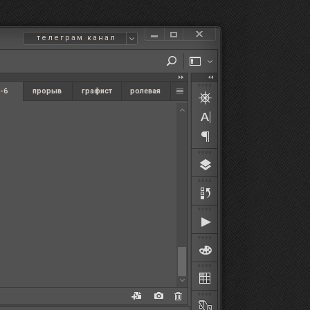
телеграм канал
-6
прорыв
графист
ролевая