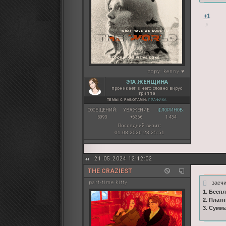
+1
copy:
kenny ♥
ЭТА ЖЕНЩИНА
проникает в него словно вирус
гриппа
ТЕМЫ С РАБОТАМИ:
ГРАФИКА
СООБЩЕНИЙ:
УВАЖЕНИЕ:
ФЛОРИНОВ:
5093
+6366
1 434
Последний визит:
01.08.2026 23:25:51
21.05.2024 12:12:02
THE CRAZIEST
засч
part-time kitty
1. Бесп
2. Плат
3. Сумм