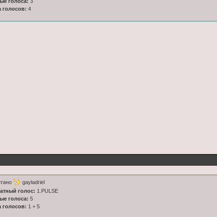
ные голоса:
3
а голосов:
4
итано
gayladriel
латный голос:
1.PULSE
ные голоса:
5
а голосов:
1 + 5