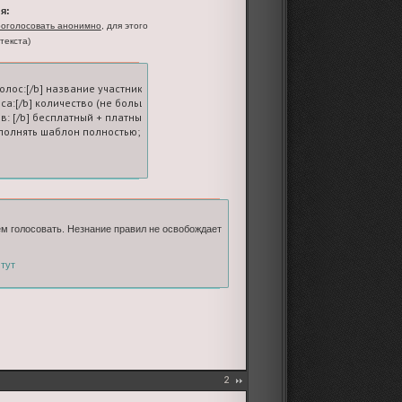
я:
оголосовать анонимно
, для этого
текста)
голос:[/b] название участника-ролевой

оса:[/b] количество (не больше пяти; на вашем счете должно быть достаточное
в: [/b] бесплатный + платные

олнять шаблон полностью; если платных голосов нет, ставьте 0
ем голосовать. Незнание правил не освобождает
о
тут
2