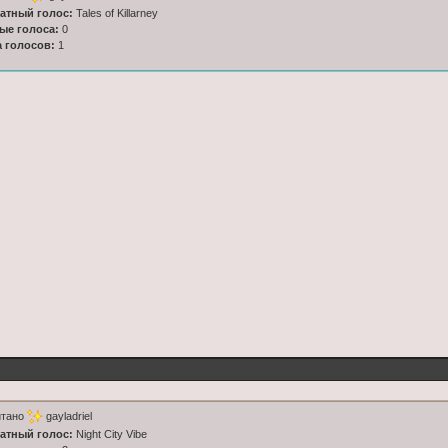
латный голос:
Tales of Killarney
ные голоса:
0
а голосов:
1
итано
gayladriel
латный голос:
Night City Vibe