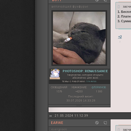
засч
величайший фунфурье
1. Бесп
2. Плат
3. Сумм
+2
PHOTOSHOP: RENAISSANCE
творчество, которое открыто
абсолютно для всех
ТЕМЫ С РАБОТАМИ:
ГРАФИКА
СООБЩЕНИЙ:
УВАЖЕНИЕ:
ФЛОРИНОВ:
1576
+4203
1 300
Последний визит:
30.07.2026 14:33:28
21.05.2024 11:12:39
EARWE
засч
evergreen