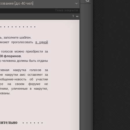
ование [до 40 чел]
Тема закрыта
1
 • • • • • • • • •
ь, заполните шаблон.
 может проголосовать
в одной
 голосов можно приобрести за
100 флоринов
.
го человека должны быть отданы
тивная накрутка голосов за
ие накрутки амс оставляет за
ообщение-новость об участии
урсе на своем форуме не
стники, уличенные в накрутке,
рованы.
ительно
• • • • • •