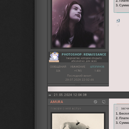
2. Плат
3. Сумм
+3
PHOTOSHOP: RENAISSANCE
творчество, которое открыто
абсолютно для всех
СООБЩЕНИЙ:
УВАЖЕНИЕ:
ФЛОРИНОВ:
326
+1785
1 400
Последний визит:
29.07.2026 22:02:46
21.05.2024 12:04:38
AMURA
засч
говори о ней вслух
1. Бесп
2. Плат
3. Сумм