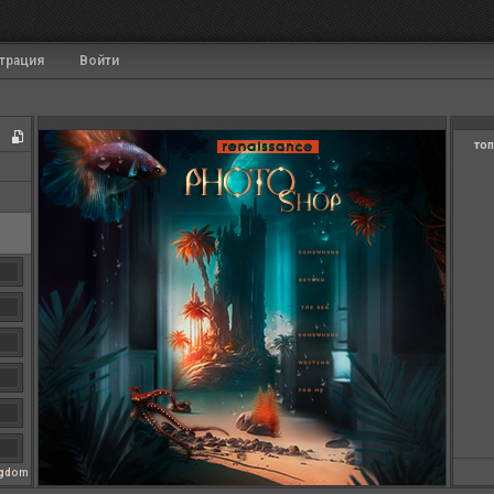
трация
Войти
топ
ngdom