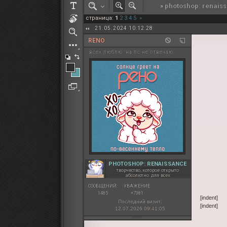
»
photoshop: renais
РОЛЕВАЯ МАРТА: ИТОГИ
страница:
1
2
3
4
5
»
ПАК от diem
21.05.2024 10:12:28
RENO
всех люблю. на лс не отвечаю
PHOTOSHOP: RENAISSANCE
творчество, которое открыто
абсолютно для всех
СООБЩЕНИЙ:
УВАЖЕНИЕ:
1485
+7381
[indent]
Последний визит:
[indent]
12.07.2026 09:41:05