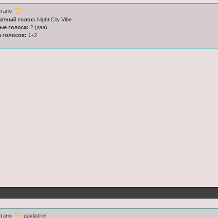
итано
латный голос:
Night City Vibe
ные голоса:
2 (два)
а голосов:
1+2
итано
gayladriel