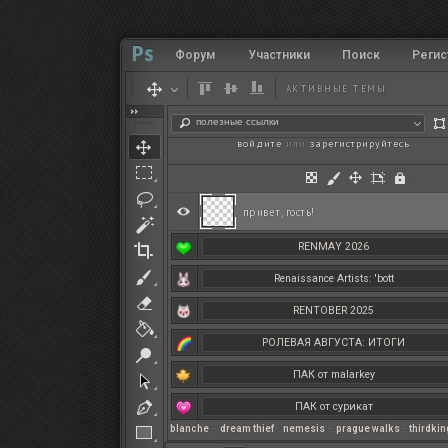
Форум
Участники
Поиск
Регис
АКТИВНЫЕ ТЕМЫ
полезные ссылки
войдите
или
зарегистрируйтесь
.
привет, гость!
RENMAY 2026
Renaissance Artists: 'bott
RENTOBER 2025
РОЛЕВАЯ АВГУСТА: ИТОГИ
ПАК от malarkey
ПАК от сурикат
blanche
–
dream thief
–
nemesis
–
prague walks
–
thirdki
РЕНМАЙ