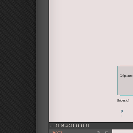
Обратите
[hidesig]
0
21.05.2024 11:11:51
`BOTT