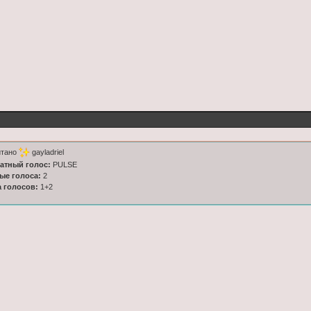
итано
gayladriel
латный голос:
PULSE
ные голоса:
2
а голосов:
1+2