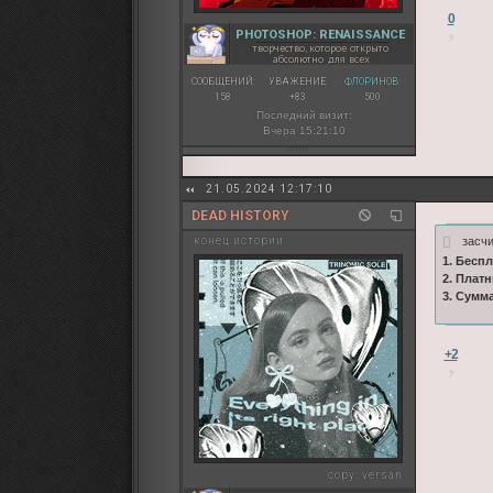
0
PHOTOSHOP: RENAISSANCE
творчество, которое открыто
абсолютно для всех
СООБЩЕНИЙ:
УВАЖЕНИЕ:
ФЛОРИНОВ:
158
+83
500
Последний визит:
Вчера 15:21:10
21.05.2024 12:17:10
DEAD HISTORY
засч
конец истории
1. Бесп
2. Плат
3. Сумм
+2
copy:
versan