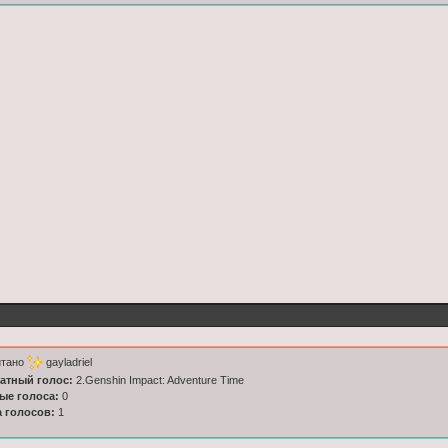
итано
gayladriel
латный голос:
2.Genshin Impact: Adventure Time
ные голоса:
0
а голосов:
1