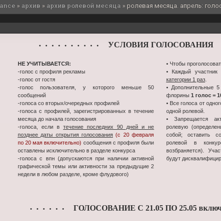
sance
»
архив
»
архив ролевой месяца
»
ролевая месяца. апрель: голос
УСЛОВИЯ ГОЛОСОВАНИЯ
• • • • • • • • • •
•
НЕ УЧИТЫВАЕТСЯ:
• Чтобы проголосоват
-голос с профиля рекламы
• Каждый участник
-голос от гостя
категории 1 раз
.
-голос пользователя, у которого меньше 50
• Дополнительные 5
сообщений
флорины
1 голос = 
-голоса со вторых/очередных профилей
• Все голоса от одно
-голоса с профилей, зарегистрированных в течение
одной ролевой.
месяца до начала голосования
• Запрещается ак
-голоса, если в
течение последних 90 дней и не
ролевую (определен
позднее даты открытия голосования
(с 20 февраля
собой; оставить с
по 20 мая включительно)
сообщения с профиля были
ролевой в конк
оставлены исключительно в разделе конкурса
возбраняется). Уча
-голоса с впн (допускаются при наличии активной
будут дисквалифици
графической темы или активности за предыдущие 2
недели в любом разделе, кроме флудового)
ГОЛОСОВАНИЕ С 21.05 ПО 25.05 включ
• • • • • •