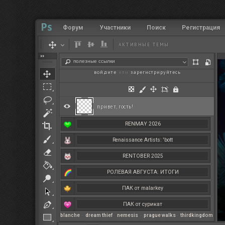
Форум
Участники
Поиск
Регистрация
АКТИВНЫЕ ТЕМЫ
полезные ссылки
войдите
или
зарегистрируйтесь
.
привет, гость!
RENMAY 2026
Renaissance Artists: 'bott
RENTOBER 2025
РОЛЕВАЯ АВГУСТА: ИТОГИ
ПАК от malarkey
ПАК от сурикат
blanche
–
dream thief
–
nemesis
–
prague walks
–
thirdkingdom
РЕНМАЙ