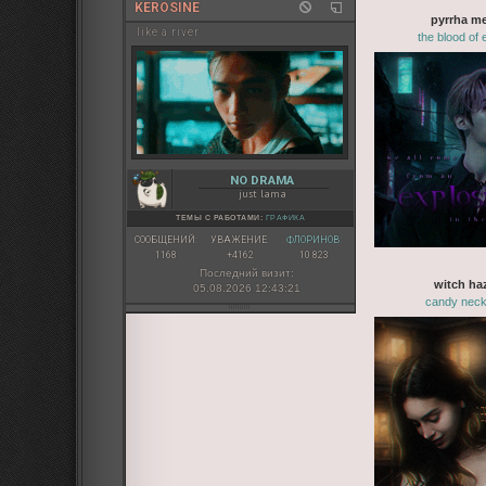
KEROSINE
pyrrha m
like a river
the blood of 
NO DRAMA
just lama
ТЕМЫ С РАБОТАМИ:
ГРАФИКА
СООБЩЕНИЙ:
УВАЖЕНИЕ:
ФЛОРИНОВ:
1168
+4162
10 823
Последний визит:
witch ha
05.08.2026 12:43:21
candy neck