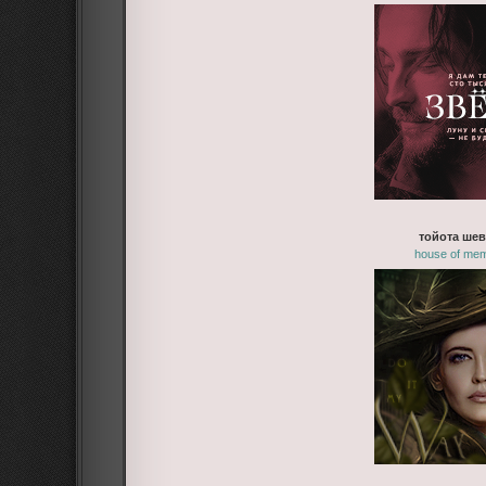
тойота ше
house of mem