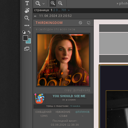
»
phot
РОЛЕВАЯ МАРТА: ИТОГИ
страница:
1
2
3
…
701
»
ПАК от diem
11.04.2024 23:20:52
THIRDKINGDOM
я свободен ото всех оков
copy:
долархайд
YOU SHOULD SEE ME
in a crown
ТЕМЫ С РАБОТАМИ:
ГРАФИКА
СООБЩЕНИЙ:
УВАЖЕНИЕ:
ФЛОРИНОВ:
12995
+23468
~
Последний визит:
03.08.2026 11:38:36