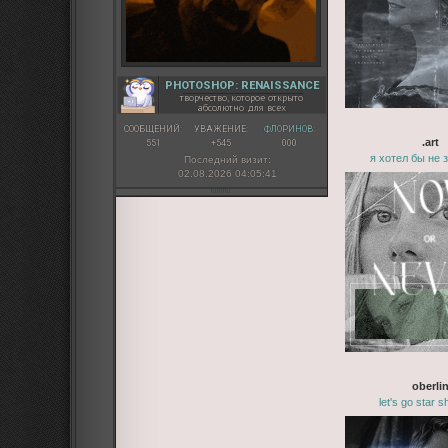
<!--//////////////////
PHOTOSHOP: RENAISSANCE
творчество, которое открыто
абсолютно для всех
СООБЩЕНИЙ:
УВАЖЕНИЕ:
ФЛОРИНОВ:
.art
551
+545
000
я хотел бы не 
Последний визит:
02.08.2026 04:05:41
oberli
let's go star 