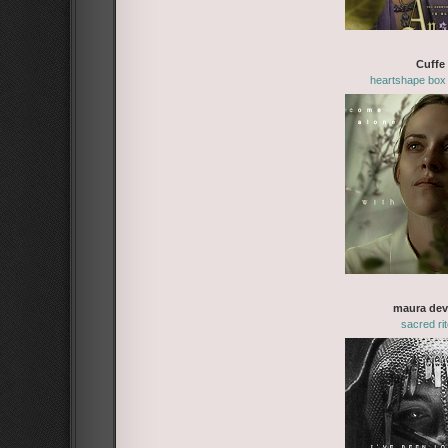
Cuffe
heartshape box
maura de
sacred ri