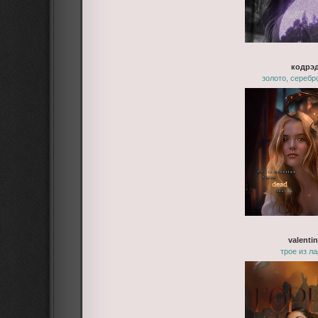
кодрэ
золото, серебр
valenti
трое из л