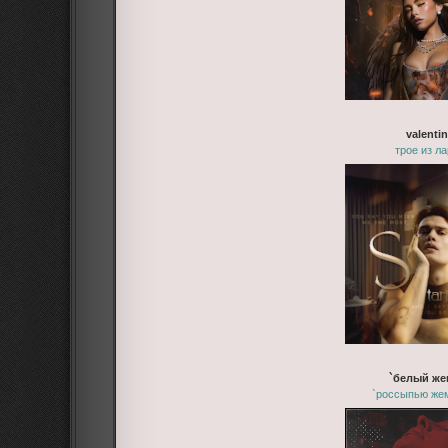
valenti
трое из л
`белый же
`россыпью же