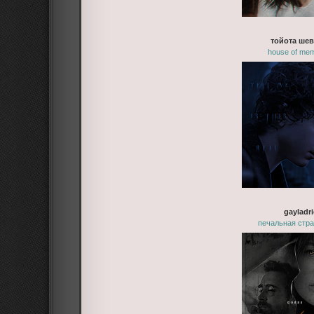
тойота ше
house of mem
gayladri
печальная стра