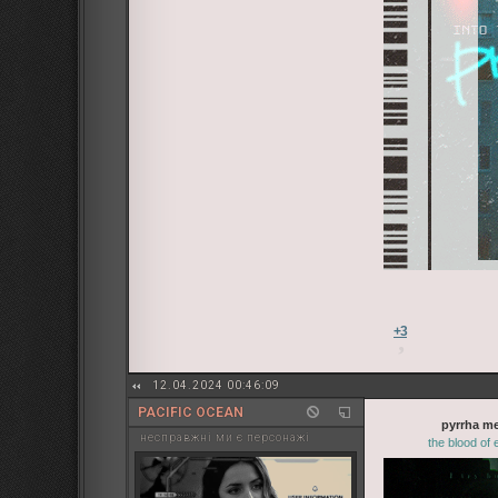
+3
12.04.2024 00:46:09
PACIFIC OCEAN
pyrrha m
несправжні ми є персонажі
the blood of 