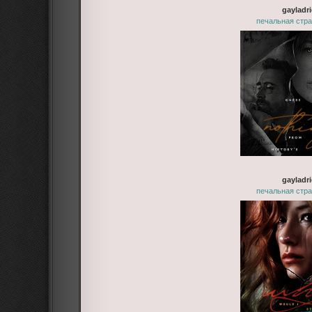
gayladri
печальная стра
gayladri
печальная стра