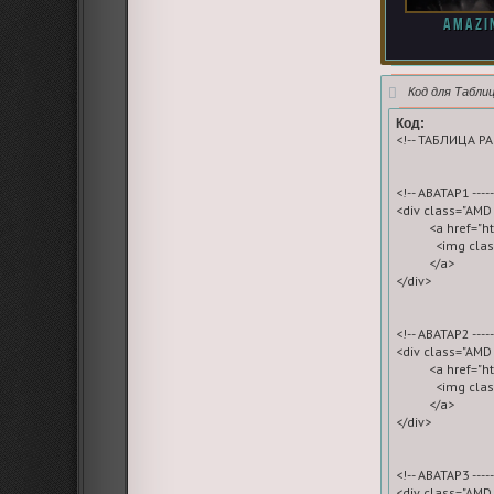
amazi
Код для Табли
Код:
<!-- ТАБЛИЦА РА
<!-- АВАТАР1 --------
<div class="AMD 
          <a hre
            <img
          </a>

</div>

<!-- АВАТАР2 --------
<div class="AMD 
          <a hre
            <img
          </a>

</div>

<!-- АВАТАР3 --------
<div class="AMD 