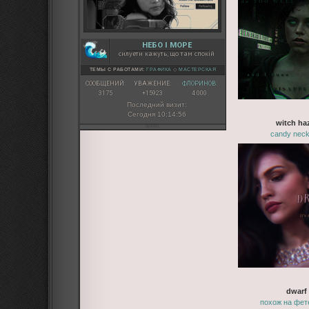
НЕБО І МОРЕ
силуети кажуть, що там спокій
ТЕМЫ С РАБОТАМИ:
ГРАФИКА
◇
МАСТЕРСКАЯ
СООБЩЕНИЙ:
УВАЖЕНИЕ:
ФЛОРИНОВ:
3175
+15923
4 000
Последний визит:
Сегодня 10:14:56
witch ha
candy neck
dwarf
похож на фет