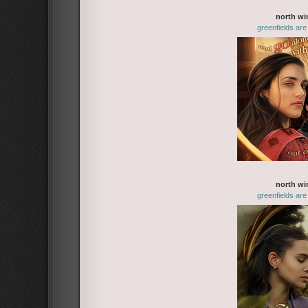
north wi
greenfields ar
north wi
greenfields ar