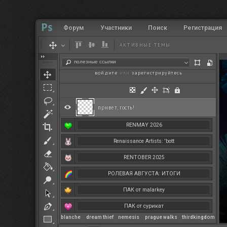
Форум
Участники
Поиск
Регистрация
АКТИВНЫЕ ТЕМЫ
полезные ссылки
войдите
или
зарегистрируйтесь
.
привет, гость!
RENMAY 2026
Renaissance Artists: 'bott
RENTOBER 2025
РОЛЕВАЯ АВГУСТА: ИТОГИ
ПАК от malarkey
ПАК от сурикат
blanche
–
dream thief
–
nemesis
–
prague walks
–
thirdkingdom
РЕНМАЙ