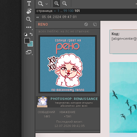
РОЛЕВАЯ МАРТА: ИТОГИ
страница:
«
1
…
99
100
101
ПАК от diem
05.04.2024 09:47:01
RENO
всех люблю. на лс не отвечаю
Код:
[align=center][
PHOTOSHOP: RENAISSANCE
творчество, которое открыто
абсолютно для всех
СООБЩЕНИЙ:
УВАЖЕНИЕ:
1485
+7381
Последний визит:
12.07.2026 09:41:05