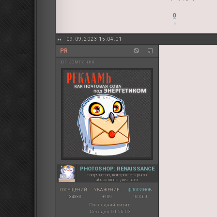
0
09.09.2023 15:04:01
PR
pr компания
PHOTOSHOP: RENAISSANCE
творчество, которое открыто
абсолютно для всех
СООБЩЕНИЙ:
УВАЖЕНИЕ:
ФЛОРИНОВ:
134383
+109
100500
Последний визит:
Сегодня 10:56:03