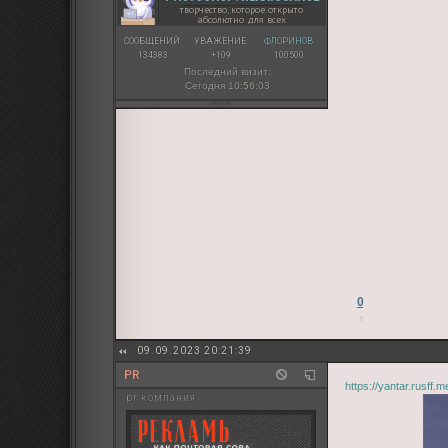
творчество, которое открыто
абсолютно для всех
СООБЩЕНИЙ:
УВАЖЕНИЕ:
ФЛОРИНОВ:
134383
+109
100500
Последний визит:
Сегодня 10:56:03
0
09.09.2023 20:21:39
PR
https://yantar.rusff
pr компания