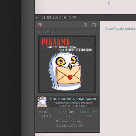
0
09.09.2023 16:10:19
PR
https://notalonecros
pr компания
PHOTOSHOP: RENAISSANCE
творчество, которое открыто
абсолютно для всех
СООБЩЕНИЙ:
УВАЖЕНИЕ:
ФЛОРИНОВ:
134383
+109
100500
Последний визит:
Сегодня 10:56:03