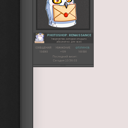
PHOTOSHOP: RENAISSANCE
творчество, которое открыто
абсолютно для всех
СООБЩЕНИЙ:
УВАЖЕНИЕ:
ФЛОРИНОВ:
134383
+109
100500
Последний визит:
Сегодня 10:56:03