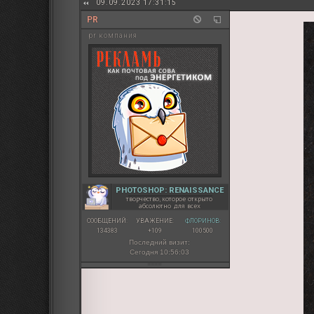
09.09.2023 17:31:15
PR
pr компания
PHOTOSHOP: RENAISSANCE
творчество, которое открыто
абсолютно для всех
СООБЩЕНИЙ:
УВАЖЕНИЕ:
ФЛОРИНОВ:
134383
+109
100500
Последний визит:
Сегодня 10:56:03