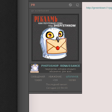
PR
http://greentown.f-
pr компания
PHOTOSHOP: RENAISSANCE
творчество, которое открыто
абсолютно для всех
СООБЩЕНИЙ:
УВАЖЕНИЕ:
ФЛОРИНОВ:
134383
+109
100500
Последний визит:
Сегодня 10:56:03