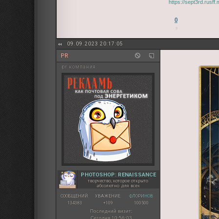
https://sept3rd.rusf
0
09.09.2023 20:17:05
PR
pr компания
PHOTOSHOP: RENAISSANCE
творчество, которое открыто
абсолютно для всех
СООБЩЕНИЙ:
УВАЖЕНИЕ:
ФЛОРИНОВ:
134383
+109
100500
Последний визит:
Сегодня 10:56:03