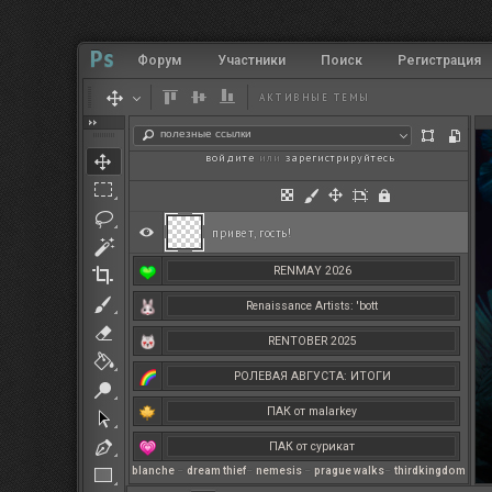
Форум
Участники
Поиск
Регистрация
АКТИВНЫЕ ТЕМЫ
полезные ссылки
войдите
или
зарегистрируйтесь
.
привет, гость!
RENMAY 2026
Renaissance Artists: 'bott
RENTOBER 2025
РОЛЕВАЯ АВГУСТА: ИТОГИ
ПАК от malarkey
ПАК от сурикат
blanche
–
dream thief
–
nemesis
–
prague walks
–
thirdkingdom
РЕНМАЙ