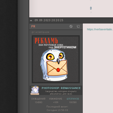
0
09.09.2023 20:20:25
PR
https://verbaveritat
pr компания
PHOTOSHOP: RENAISSANCE
творчество, которое открыто
абсолютно для всех
СООБЩЕНИЙ:
УВАЖЕНИЕ:
ФЛОРИНОВ:
134383
+109
100500
Последний визит:
Сегодня 10:56:03