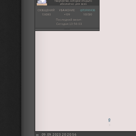
творчество, которое открыто
абсолютно для всех
СООБЩЕНИЙ:
УВАЖЕНИЕ:
ФЛОРИНОВ:
134383
+109
100500
Последний визит:
Сегодня 10:56:03
0
09.09.2023 20:20:56