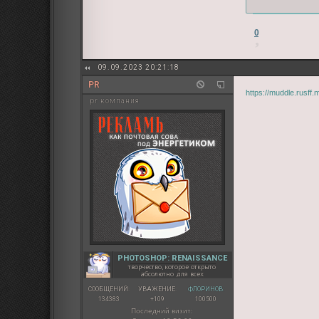
0
09.09.2023 20:21:18
PR
https://muddle.rusff
pr компания
PHOTOSHOP: RENAISSANCE
творчество, которое открыто
абсолютно для всех
СООБЩЕНИЙ:
УВАЖЕНИЕ:
ФЛОРИНОВ:
134383
+109
100500
Последний визит: