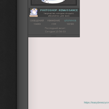
PHOTOSHOP: RENAISSANCE
творчество, которое открыто
абсолютно для всех
СООБЩЕНИЙ:
УВАЖЕНИЕ:
ФЛОРИНОВ:
134383
+109
100500
Последний визит:
Сегодня 10:56:03
https://easybreezyc