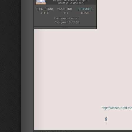
абсолютно для всех
СООБЩЕНИЙ:
УВАЖЕНИЕ:
ФЛОРИНОВ:
134383
+109
100500
Последний визит:
Сегодня 10:56:03
http://wishes.rusff.
0