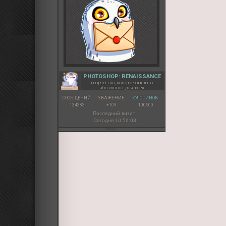
PHOTOSHOP: RENAISSANCE
творчество, которое открыто
абсолютно для всех
СООБЩЕНИЙ:
УВАЖЕНИЕ:
ФЛОРИНОВ:
134383
+109
100500
Последний визит:
Сегодня 10:56:03