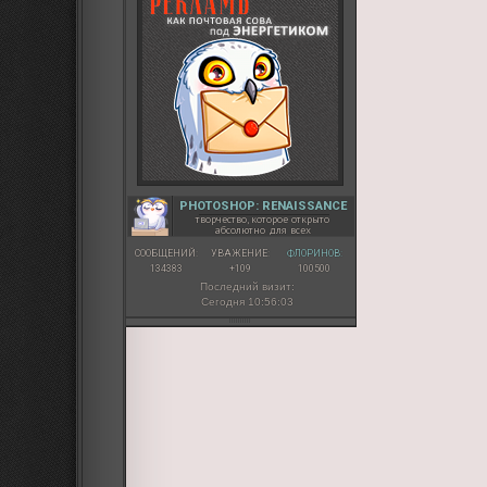
PHOTOSHOP: RENAISSANCE
творчество, которое открыто
абсолютно для всех
СООБЩЕНИЙ:
УВАЖЕНИЕ:
ФЛОРИНОВ:
134383
+109
100500
Последний визит:
Сегодня 10:56:03