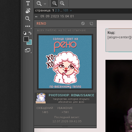
РОЛЕВАЯ МАРТА: ИТОГИ
страница:
1
2
3
…
101
»
ПАК от diem
09.09.2023 15:04:01
RENO
всех люблю. на лс не отвечаю
Код:
[align=center][
PHOTOSHOP: RENAISSANCE
творчество, которое открыто
абсолютно для всех
СООБЩЕНИЙ:
УВАЖЕНИЕ:
1485
+7381
Последний визит:
12.07.2026 09:41:05