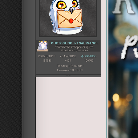
PHOTOSHOP: RENAISSANCE
творчество, которое открыто
абсолютно для всех
СООБЩЕНИЙ:
УВАЖЕНИЕ:
ФЛОРИНОВ:
134383
+109
100500
Последний визит:
Сегодня 10:56:03