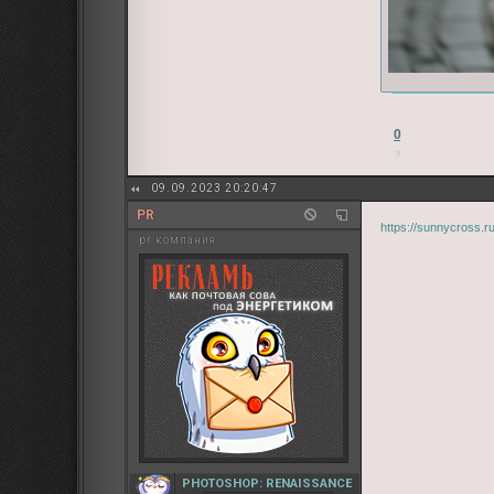
0
09.09.2023 20:20:47
PR
https://sunnycross.
pr компания
PHOTOSHOP: RENAISSANCE