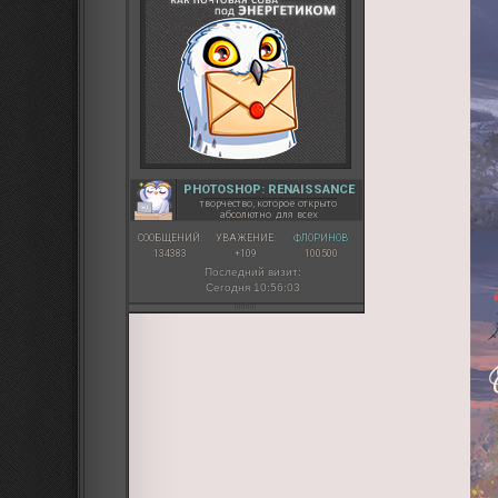
PHOTOSHOP: RENAISSANCE
творчество, которое открыто
абсолютно для всех
СООБЩЕНИЙ:
УВАЖЕНИЕ:
ФЛОРИНОВ:
134383
+109
100500
Последний визит:
Сегодня 10:56:03