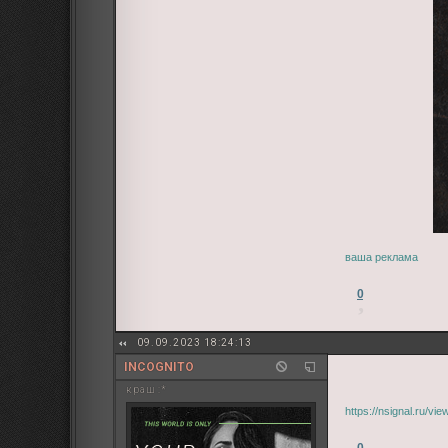
ваша реклама
0
09.09.2023 18:24:13
INCOGNITO
краш :*
https://nsignal.ru/v