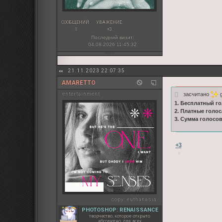
СООБЩЕНИЙ:
УВАЖЕНИЕ:
1
+3
Последний визит:
04.08.2026 11:45:32
21.11.2023 22:07:35
AMARETTO
засчитано
g
entertainment
1. Бесплатный го
2. Платные голос
3. Сумма голосо
+3
copy:
euthanasia
PHOTOSHOP: RENAISSANCE
творчество, которое открыто
абсолютно для всех