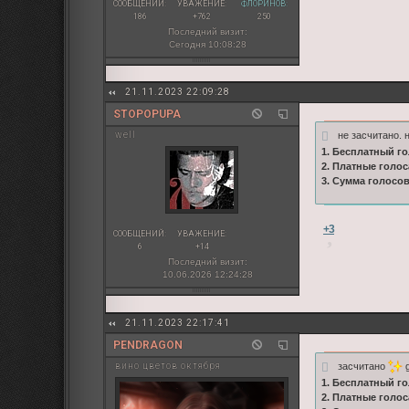
СООБЩЕНИЙ:
УВАЖЕНИЕ:
ФЛОРИНОВ:
186
+762
250
Последний визит:
Сегодня 10:08:28
21.11.2023 22:09:28
STOPOPUPA
не засчитано.
well
1. Бесплатный го
2. Платные голос
3. Сумма голосов
+3
СООБЩЕНИЙ:
УВАЖЕНИЕ:
6
+14
Последний визит:
10.06.2026 12:24:28
21.11.2023 22:17:41
PENDRAGON
засчитано
g
вино цветов октября
1. Бесплатный го
2. Платные голос