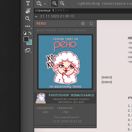
»
photoshop: renaissance
»
а
РОЛЕВАЯ МАРТА: ИТОГИ
страница:
1
2
3
4
5
»
ПАК от diem
21.11.2023 21:09:13
RENO
всех люблю. на лс не отвечаю
Н
-г
-г
-г
со
-г
[indent]
[indent]
PHOTOSHOP: RENAISSANCE
У
творчество, которое открыто
абсолютно для всех
1.
СООБЩЕНИЙ:
УВАЖЕНИЕ:
2.
1485
+7381
3.
Последний визит:
4.
12.07.2026 09:41:05
5.
6.