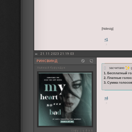
[hidesig]
+1
21.11.2023 21:19:03
РИНСВИНД
засчитано
g
пьяный бурундук
1. Бесплатный го
2. Платные голос
3. Сумма голосо
+4
copy:
j u d a s