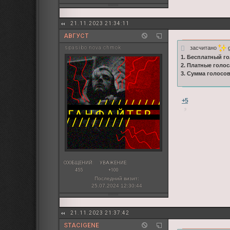
21.11.2023 21:34:11
АВГУСТ
засчитано
g
spasibo nova chmok
1. Бесплатный го
2. Платные голос
3. Сумма голосо
+5
СООБЩЕНИЙ:
УВАЖЕНИЕ:
455
+100
Последний визит:
25.07.2024 12:30:44
21.11.2023 21:37:42
STACIGENE