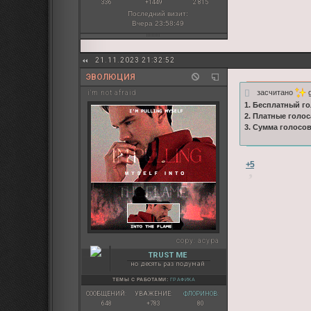
336
+1449
2 815
Последний визит:
Вчера 23:58:49
21.11.2023 21:32:52
ЭВОЛЮЦИЯ
засчитано
g
i'm not afraid
1. Бесплатный го
2. Платные голос
3. Сумма голосо
+5
copy:
асура
TRUST ME
но десять раз подумай
ТЕМЫ С РАБОТАМИ:
ГРАФИКА
СООБЩЕНИЙ:
УВАЖЕНИЕ:
ФЛОРИНОВ:
648
+783
80