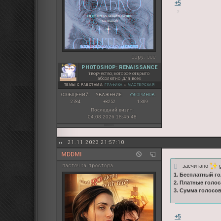
+5
copy:
эос
PHOTOSHOP: RENAISSANCE
творчество, которое открыто
абсолютно для всех
ТЕМЫ С РАБОТАМИ:
ГРАФИКА
◇
МАСТЕРСКАЯ
СООБЩЕНИЙ:
УВАЖЕНИЕ:
ФЛОРИНОВ:
2784
+8252
1 309
Последний визит:
04.08.2026 18:45:48
21.11.2023 21:57:10
MDDMI
засчитано
g
ласточка простора
1. Бесплатный го
2. Платные голос
3. Сумма голосов
+5