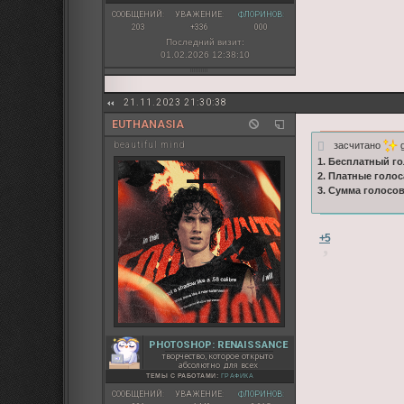
СООБЩЕНИЙ:
УВАЖЕНИЕ:
ФЛОРИНОВ:
203
+336
000
Последний визит:
01.02.2026 12:38:10
21.11.2023 21:30:38
EUTHANASIA
засчитано
g
beautiful mind
1. Бесплатный го
2. Платные голос
3. Сумма голосо
+5
PHOTOSHOP: RENAISSANCE
творчество, которое открыто
абсолютно для всех
ТЕМЫ С РАБОТАМИ:
ГРАФИКА
СООБЩЕНИЙ:
УВАЖЕНИЕ:
ФЛОРИНОВ: