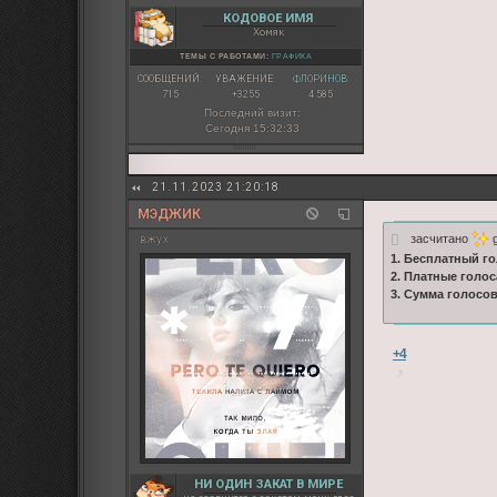
КОДОВОЕ ИМЯ
Хомяк
ТЕМЫ С РАБОТАМИ:
ГРАФИКА
СООБЩЕНИЙ:
УВАЖЕНИЕ:
ФЛОРИНОВ:
715
+3255
4 585
Последний визит:
Сегодня 15:32:33
21.11.2023 21:20:18
МЭДЖИК
засчитано
g
вжух
1. Бесплатный го
2. Платные голос
3. Сумма голосо
+4
НИ ОДИН ЗАКАТ В МИРЕ