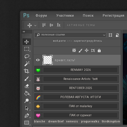
Форум
Участники
Поиск
Регистрация
АКТИВНЫЕ ТЕМЫ
полезные ссылки
войдите
или
зарегистрируйтесь
.
привет, гость!
RENMAY 2026
Renaissance Artists: 'bott
RENTOBER 2025
РОЛЕВАЯ АВГУСТА: ИТОГИ
ПАК от malarkey
ПАК от сурикат
blanche
–
dream thief
–
nemesis
–
prague walks
–
thirdkingdom
РЕНМАЙ