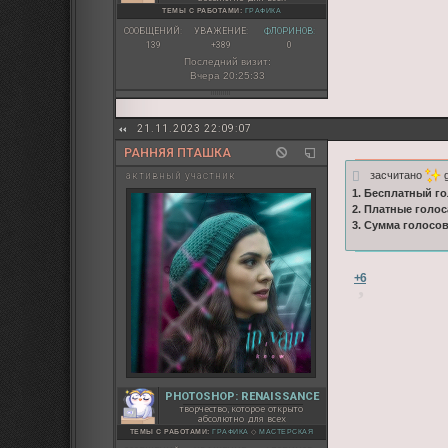
ТЕМЫ С РАБОТАМИ:
ГРАФИКА
СООБЩЕНИЙ:
УВАЖЕНИЕ:
ФЛОРИНОВ:
139
+389
0
Последний визит:
Вчера 20:25:33
21.11.2023 22:09:07
РАННЯЯ ПТАШКА
засчитано
g
активный участник
1. Бесплатный го
2. Платные голос
3. Сумма голосо
+6
PHOTOSHOP: RENAISSANCE
творчество, которое открыто
абсолютно для всех
ТЕМЫ С РАБОТАМИ:
ГРАФИКА
◇
МАСТЕРСКАЯ