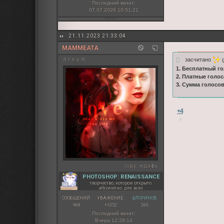
Последний визит:
07.07.2026 10:51:21
21.11.2023 21:33:04
MAMMEATA
засчитано
g
d r e a m
1. Бесплатный го
2. Платные голос
3. Сумма голосо
+4
copy:
юдифь
PHOTOSHOP: RENAISSANCE
творчество, которое открыто
абсолютно для всех
СООБЩЕНИЙ:
УВАЖЕНИЕ:
ФЛОРИНОВ:
968
+1352
260
Последний визит:
Вчера 12:28:14