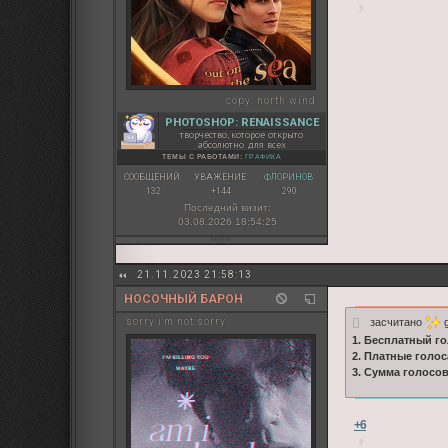
copy:
north wind
PHOTOSHOP: RENAISSANCE
творчество, которое открыто
абсолютно для всех
ТЕМЫ С РАБОТАМИ:
ГРАФИКА
СООБЩЕНИЙ:
УВАЖЕНИЕ:
ФЛОРИНОВ:
132
+144
290
Последний визит:
03.08.2026 18:54:25
21.11.2023 21:58:13
НОСОЧНЫЙ БАРОН
засчитано
g
sorry i'm not sorry
1. Бесплатный го
2. Платные голос
3. Сумма голосо
+6