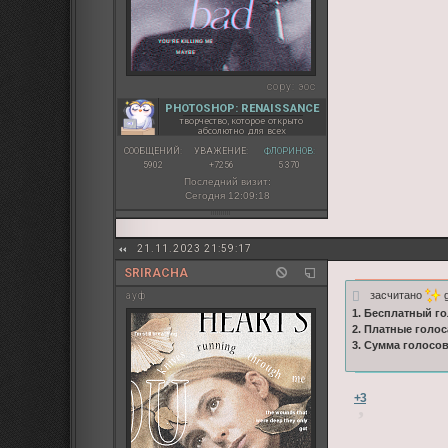
copy:
эос
PHOTOSHOP: RENAISSANCE
творчество, которое открыто
абсолютно для всех
СООБЩЕНИЙ:
УВАЖЕНИЕ:
ФЛОРИНОВ:
5902
+7256
5 370
Последний визит:
Сегодня 12:09:18
21.11.2023 21:59:17
SRIRACHA
засчитано
g
ауф
1. Бесплатный го
2. Платные голос
3. Сумма голосо
+3