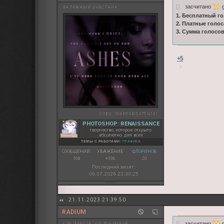
засчитано
g
активный участник
1. Бесплатный го
2. Платные голос
3. Сумма голосо
+5
copy:
wakeupsamurai
PHOTOSHOP: RENAISSANCE
творчество, которое открыто
абсолютно для всех
ТЕМЫ С РАБОТАМИ:
ГРАФИКА
СООБЩЕНИЙ:
УВАЖЕНИЕ:
ФЛОРИНОВ:
168
+196
20
Последний визит:
06.07.2026 23:30:25
21.11.2023 21:39:50
RADIUM
засчитано
g
i`m dancin` on my grave