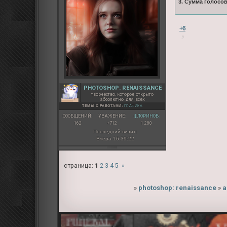
3. Сумма голосо
+6
PHOTOSHOP: RENAISSANCE
творчество, которое открыто
абсолютно для всех
ТЕМЫ С РАБОТАМИ:
ГРАФИКА
СООБЩЕНИЙ:
УВАЖЕНИЕ:
ФЛОРИНОВ:
162
+712
1 280
Последний визит:
Вчера 16:39:22
страница:
1
2
3
4
5
»
»
photoshop: renaissance
»
а