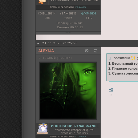
не сравнится с закатом моих глаз
ТЕМЫ С РАБОТАМИ:
ГРАФИКА
СООБЩЕНИЙ:
УВАЖЕНИЕ:
ФЛОРИНОВ:
785
+1649
5 110
Последний визит:
Сегодня 06:00:15
21.11.2023 21:25:55
ALEXIJA
засчитано
g
активный участник
1. Бесплатный го
2. Платные голос
3. Сумма голосо
+3
PHOTOSHOP: RENAISSANCE
творчество, которое открыто
абсолютно для всех
ТЕМЫ С РАБОТАМИ:
ГРАФИКА