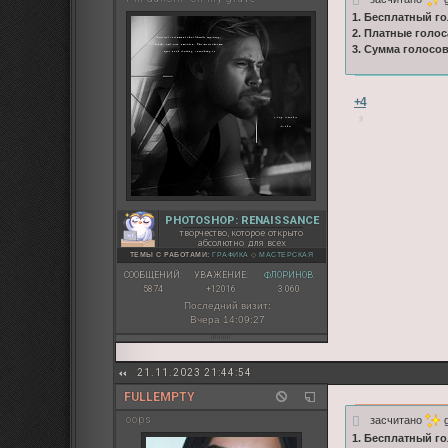
1. Бесплатный го
2. Платные голос
3. Сумма голосо
+4
PHOTOSHOP: RENAISSANCE
творчество, которое открыто
абсолютно для всех
ТЕМЫ С РАБОТАМИ:
ГРАФИКА
◇
МАСТЕРСКАЯ
СООБЩЕНИЙ:
УВАЖЕНИЕ:
ФЛОРИНОВ:
5874
+12016
3 060
Последний визит:
Вчера 14:09:27
21.11.2023 21:44:54
FULLEMPTY
засчитано
g
oops
1. Бесплатный го