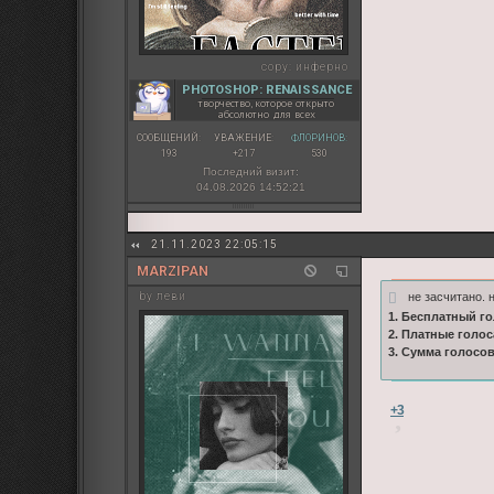
copy:
инферно
PHOTOSHOP: RENAISSANCE
творчество, которое открыто
абсолютно для всех
СООБЩЕНИЙ:
УВАЖЕНИЕ:
ФЛОРИНОВ:
193
+217
530
Последний визит:
04.08.2026 14:52:21
21.11.2023 22:05:15
MARZIPAN
не засчитано.
by леви
1. Бесплатный го
2. Платные голос
3. Сумма голосо
+3