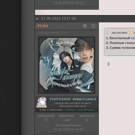
23.04.2026 16:05:23
21.09.2023 10:27:00
ROAN
засчитано
g
неравномерность
1. Бесплатный го
2. Платные голос
3. Сумма голосо
0
PHOTOSHOP: RENAISSANCE
творчество, которое открыто
абсолютно для всех
ТЕМЫ С РАБОТАМИ:
ГРАФИКА
◇
МАСТЕРСКАЯ
СООБЩЕНИЙ:
УВАЖЕНИЕ:
ФЛОРИНОВ:
711
+2497
90
Последний визит:
07.08.2026 09:30:05