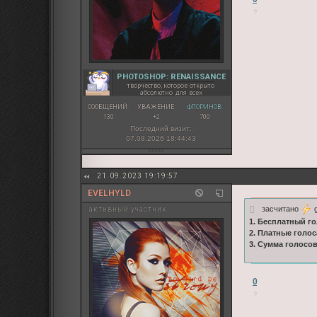
PHOTOSHOP: RENAISSANCE
творчество, которое открыто
абсолютно для всех
СООБЩЕНИЙ:
УВАЖЕНИЕ:
ФЛОРИНОВ:
130
+2
700
Последний визит:
07.08.2026 18:44:43
21.09.2023 19:19:57
EVELHYLD
засчитано
g
активный участник
1. Бесплатный го
2. Платные голос
3. Сумма голосо
0