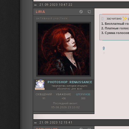
21.09.2023 10:47:22
LIRIA
засчитано
g
активный участник
1. Бесплатный го
2. Платные голос
3. Сумма голосо
0
PHOTOSHOP: RENAISSANCE
творчество, которое открыто
абсолютно для всех
СООБЩЕНИЙ:
УВАЖЕНИЕ:
ФЛОРИНОВ:
91
+36
300
Последний визит:
05.08.2026 23:10:02
21.09.2023 12:15:41