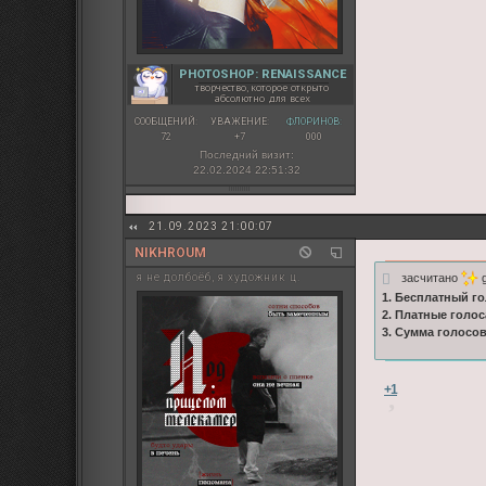
PHOTOSHOP: RENAISSANCE
творчество, которое открыто
абсолютно для всех
СООБЩЕНИЙ:
УВАЖЕНИЕ:
ФЛОРИНОВ:
72
+7
000
Последний визит:
22.02.2024 22:51:32
21.09.2023 21:00:07
NIKHROUM
засчитано
g
я не долбоёб, я художник ц.
1. Бесплатный го
2. Платные голос
3. Сумма голосо
+1