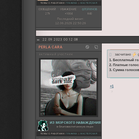
ТЕМЫ С РАБОТАМИ:
ГРАФИКА
◇
МАСТЕРСКАЯ
СООБЩЕНИЙ:
УВАЖЕНИЕ:
ФЛОРИНОВ:
279
+1004
840
Последний визит:
12.06.2026 22:50:26
22.09.2023 00:12:08
PERLA CARA
засчитано
g
активный участник
1. Бесплатный го
2. Платные голос
3. Сумма голосов
+1
ИЗ МОРСКОГО НАВАЖДЕНИЯ
в благовоспитанную леди
ТЕМЫ С РАБОТАМИ:
ГРАФИКА
◇
МАСТЕРСКАЯ