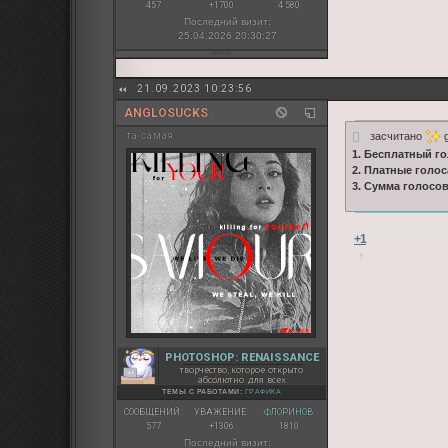
457
+1700
4 580
Последний визит:
25.04.2026 20:30:27
21.09.2023 10:23:56
ANGLOSUCKS
засчитано
g
та самая
1. Бесплатный го
2. Платные голос
3. Сумма голосо
+1
PHOTOSHOP: RENAISSANCE
творчество, которое открыто
абсолютно для всех
ТЕМЫ С РАБОТАМИ:
ГРАФИКА
СООБЩЕНИЙ:
УВАЖЕНИЕ:
ФЛОРИНОВ:
577
+1306
1810
Последний визит: