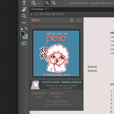
»
photoshop: renaissance
»
РОЛЕВАЯ МАРТА: ИТОГИ
страница:
1
2
»
ПАК от diem
21.09.2023 09:20:05
RENO
всех люблю. на лс не отвечаю
Н
-г
-г
-г
со
-г
[indent]
[indent]
PHOTOSHOP: RENAISSANCE
У
творчество, которое открыто
абсолютно для всех
1.
СООБЩЕНИЙ:
УВАЖЕНИЕ:
2.
1485
+7381
3.
Последний визит:
4.
12.07.2026 09:41:05
5.
6.