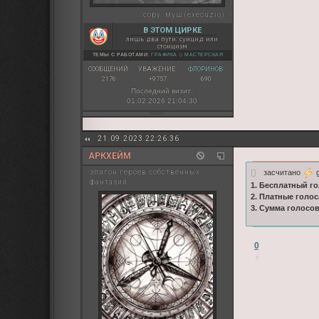
copy:
муш (execuzio)
В ЭТОМ ЦИРКЕ
лишь два пути: суицид или
стоицизм
ТЕМЫ С РАБОТАМИ:
ГРАФИКА
◇
МАСТЕРСКАЯ
СООБЩЕНИЙ:
УВАЖЕНИЕ:
ФЛОРИНОВ:
2176
+9757
690
Последний визит:
01.02.2026 21:04:30
21.09.2023 22:26:36
АРКХЕЙМ
засчитано
g
эпигон героев собственных
фантазий
1. Бесплатный го
2. Платные голос
3. Сумма голосо
0