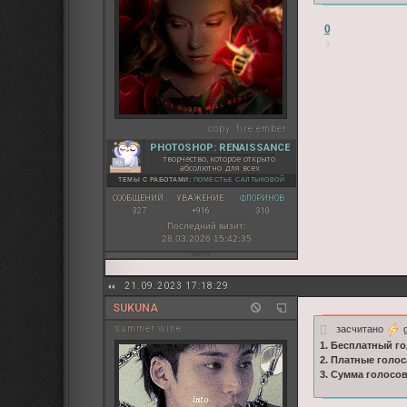
0
copy:
fire ember
PHOTOSHOP: RENAISSANCE
творчество, которое открыто
абсолютно для всех
ТЕМЫ С РАБОТАМИ:
ПОМЕСТЬЕ САЛТЫКОВОЙ
СООБЩЕНИЙ:
УВАЖЕНИЕ:
ФЛОРИНОВ:
327
+916
310
Последний визит:
28.03.2026 15:42:35
21.09.2023 17:18:29
SUKUNА
засчитано
g
summer wine
1. Бесплатный го
2. Платные голос
3. Сумма голосо