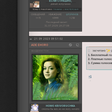
ЕСЛИ СТРАШНО,
делай испуганно
ТЕМЫ С РАБОТАМИ:
ГРАФИКА
◇
МАСТЕРСКАЯ
СООБЩЕНИЙ:
УВАЖЕНИЕ:
ФЛОРИНОВ:
1173
+3999
1 250
Последний визит:
31.07.2026 18:27:08
21.09.2023 09:51:02
ADE EHORO
засчитано
g
выдрингтон
1. Бесплатный го
2. Платные голос
3. Сумма голосо
+1
HOMO KRIVORUCHKA
смогла бы всё, но не могу ничего