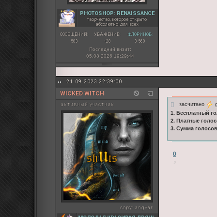
PHOTOSHOP: RENAISSANCE
творчество, которое открыто
абсолютно для всех
СООБЩЕНИЙ:
УВАЖЕНИЕ:
ФЛОРИНОВ:
583
+28
3 560
Последний визит:
05.08.2026 19:29:44
21.09.2023 22:39:00
WICKED WITCH
засчитано
g
активный участник
1. Бесплатный го
2. Платные голос
3. Сумма голосо
0
copy:
angvar