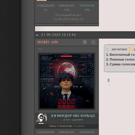
СООБЩЕНИЙ:
УВАЖЕНИЕ:
ФЛОРИНОВ:
81
+103
050
Последний визит:
21.09.2023 09:51:03
21.09.2023 10:13:46
MOBEI-JUN
засчитано
g
ice
1. Бесплатный го
2. Платные голос
3. Сумма голосо
0
Я В МОРДОР НЕС КОЛЬЦО
а тут - цыгане
ТЕМЫ С РАБОТАМИ:
ГРАФИКА
СООБЩЕНИЙ:
УВАЖЕНИЕ:
ФЛОРИНОВ: