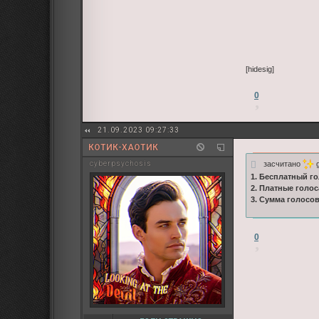
[hidesig]
0
21.09.2023 09:27:33
КОТИК-ХАОТИК
засчитано
g
cyberpsychosis
1. Бесплатный го
2. Платные голос
3. Сумма голосо
0