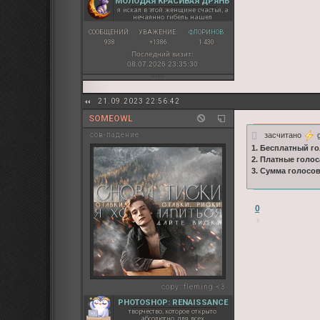
МОЛОДАЯ КРАСИВАЯ ДРЯНЬ
я искал в этой женщине счастья, а
нечаянно гибель нашел
СООБЩЕНИЙ:
УВАЖЕНИЕ:
ФЛОРИНОВ:
938
+1386
1 430
Последний визит:
08.07.2026 23:35:30
21.09.2023 22:56:42
SOMEOWL
засчитано
g
сов-падение
1. Бесплатный го
2. Платные голос
3. Сумма голосо
0
copy:
fleming <3
PHOTOSHOP: RENAISSANCE
творчество, которое открыто
абсолютно для всех