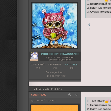
1. Бесплатный го
2. Платные голос
3. Сумма голосо
0
PHOTOSHOP: RENAISSANCE
творчество, которое открыто
абсолютно для всех
СООБЩЕНИЙ:
УВАЖЕНИЕ:
ФЛОРИНОВ:
629
+93
410
Последний визит:
Вчера 07:47:49
21.09.2023 14:56:49
ХОМЯЧОК
засчитано
g
домашний грызун
1. Бесплатный го
2. Платные голос