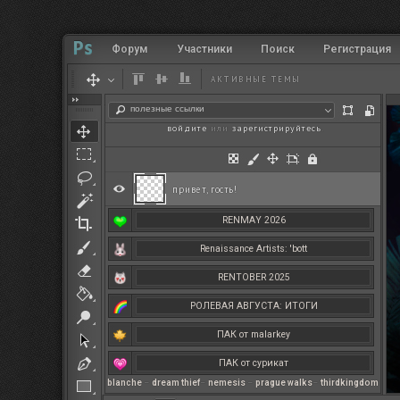
Форум
Участники
Поиск
Регистрация
АКТИВНЫЕ ТЕМЫ
полезные ссылки
войдите
или
зарегистрируйтесь
.
привет, гость!
RENMAY 2026
Renaissance Artists: 'bott
RENTOBER 2025
РОЛЕВАЯ АВГУСТА: ИТОГИ
ПАК от malarkey
ПАК от сурикат
blanche
–
dream thief
–
nemesis
–
prague walks
–
thirdkingdom
РЕНМАЙ