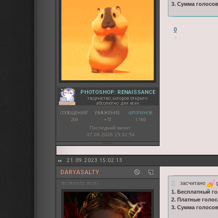
3. Сумма голосо
0
PHOTOSHOP: RENAISSANCE
творчество, которое открыто
абсолютно для всех
СООБЩЕНИЙ:
УВАЖЕНИЕ:
ФЛОРИНОВ:
200
+73
1 160
Последний визит:
07.08.2026 15:32:54
21.09.2023 15:02:13
DARYASALTY
засчитано
g
momento mori
1. Бесплатный го
2. Платные голос
3. Сумма голосов