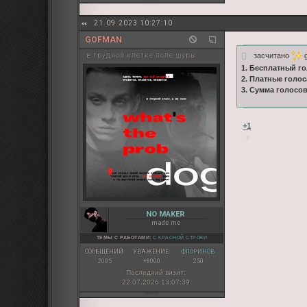
21.09.2023 10:27:10
GOFMAN
засчитано
g
в грудной клетке поле шуры
1. Бесплатный го
2. Платные голос
3. Сумма голосо
+1
NO MAKER
made me
ТЕМЫ С РАБОТАМИ:
С КРАСНОЙ СТРОКИ
СООБЩЕНИЙ:
УВАЖЕНИЕ:
ФЛОРИНОВ:
2005
+8000
250
Последний визит:
22.07.2026 13:07:39