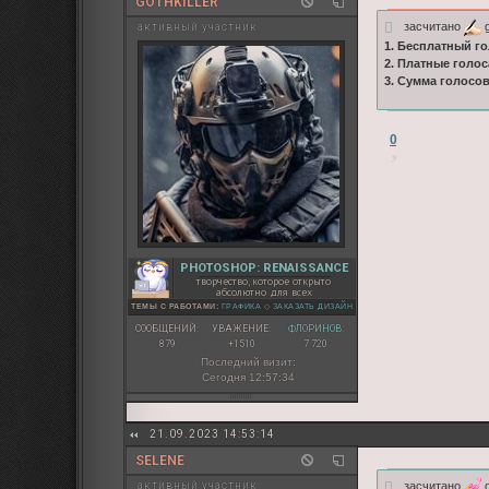
GOTHKILLER
засчитано
g
активный участник
1. Бесплатный го
2. Платные голос
3. Сумма голосо
0
PHOTOSHOP: RENAISSANCE
творчество, которое открыто
абсолютно для всех
ТЕМЫ С РАБОТАМИ:
ГРАФИКА
◇
ЗАКАЗАТЬ ДИЗАЙН
СООБЩЕНИЙ:
УВАЖЕНИЕ:
ФЛОРИНОВ:
879
+1510
7 720
Последний визит:
Сегодня 12:57:34
21.09.2023 14:53:14
SELENE
засчитано
g
активный участник