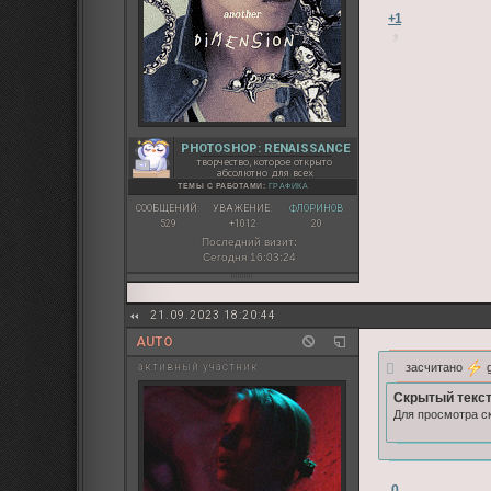
+1
PHOTOSHOP: RENAISSANCE
творчество, которое открыто
абсолютно для всех
ТЕМЫ С РАБОТАМИ:
ГРАФИКА
СООБЩЕНИЙ:
УВАЖЕНИЕ:
ФЛОРИНОВ:
529
+1012
20
Последний визит:
Сегодня 16:03:24
21.09.2023 18:20:44
AUTO
засчитано
g
активный участник
Скрытый текст
Для просмотра ск
0