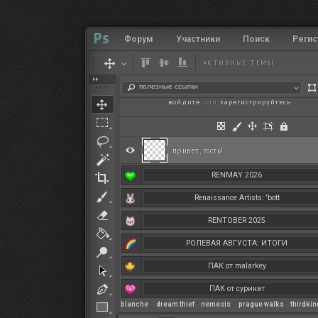
Форум
Участники
Поиск
Регис
АКТИВНЫЕ ТЕМЫ
полезные ссылки
войдите
или
зарегистрируйтесь
.
привет, гость!
RENMAY 2026
Renaissance Artists: 'bott
RENTOBER 2025
РОЛЕВАЯ АВГУСТА: ИТОГИ
ПАК от malarkey
ПАК от сурикат
blanche
–
dream thief
–
nemesis
–
prague walks
–
thirdki
РЕНМАЙ