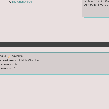
[b]3. Сумма голосо
7.
The Grishaverse
ОБЯЗАТЕЛЬНО! зап
итано
gayladriel
латный голос:
3. Night City Vibe
ные голоса:
0
а голосов:
1