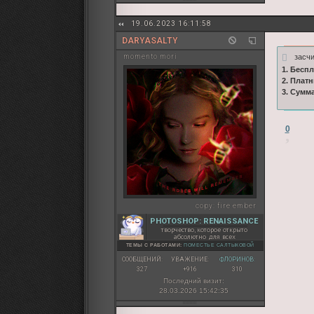
19.06.2023 16:11:58
DARYASALTY
засч
momento mori
1. Бесп
2. Плат
3. Сумм
0
copy:
fire ember
PHOTOSHOP: RENAISSANCE
творчество, которое открыто
абсолютно для всех
ТЕМЫ С РАБОТАМИ:
ПОМЕСТЬЕ САЛТЫКОВОЙ
СООБЩЕНИЙ:
УВАЖЕНИЕ:
ФЛОРИНОВ:
327
+916
310
Последний визит:
28.03.2026 15:42:35