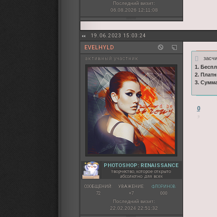
Последний визит:
06.08.2026 12:11:08
19.06.2023 15:03:24
EVELHYLD
засч
активный участник
1. Бесп
2. Плат
3. Сумм
0
PHOTOSHOP: RENAISSANCE
творчество, которое открыто
абсолютно для всех
СООБЩЕНИЙ:
УВАЖЕНИЕ:
ФЛОРИНОВ:
72
+7
000
Последний визит:
22.02.2024 22:51:32