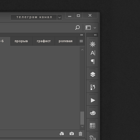
телеграм канал
-6
прорыв
графист
ролевая