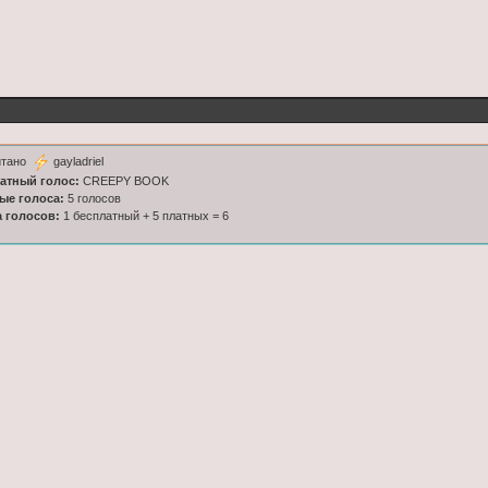
итано
gayladriel
латный голос:
CREEPY BOOK
ные голоса:
5 голосов
а голосов:
1 бесплатный + 5 платных = 6