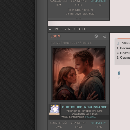
СООБЩЕНИЙ:
УВАЖЕНИЕ:
ФЛОРИНОВ:
879
+1510
7 720
Последний визит:
06.08.2026 16:35:32
19.06.2023 13:40:13
ESOM
засч
ты мой чеширский котик
1. Бесп
2. Плат
3. Сумм
0
PHOTOSHOP: RENAISSANCE
творчество, которое открыто
абсолютно для всех
ТЕМЫ С РАБОТАМИ:
ГРАФИКА
СООБЩЕНИЙ:
УВАЖЕНИЕ:
ФЛОРИНОВ:
2266
+7341
1 855