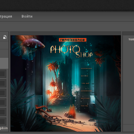
трация
Войти
топ
ngdom