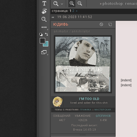
»
photoshop: renai
РОЛЕВАЯ МАРТА: ИТОГИ
страница:
1
2
»
ПАК от diem
19.06.2023 11:41:52
ЮДИФЬ
animator / annihilator
[indent]
[indent]
I'M TOO OLD
tired and sober for this shit
ТЕМЫ С РАБОТАМИ:
ГРАФИКА
◇
МАСТЕРСКАЯ
СООБЩЕНИЙ:
УВАЖЕНИЕ:
ФЛОРИНОВ:
4427
+26226
6 450
Последний визит:
Вчера 14:45:19