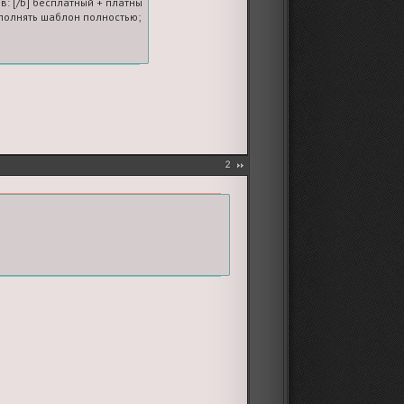
в: [/b] бесплатный + платные

олнять шаблон полностью; если платных голосов нет, ставьте 0
2