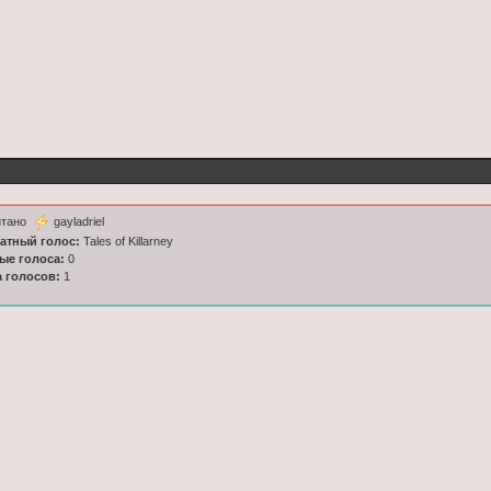
итано
gayladriel
латный голос:
Tales of Killarney
ные голоса:
0
а голосов:
1