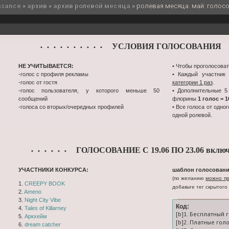
ssance
»
архив
»
архив ролевой месяца
»
ролевая месяца. май: голосо
УСЛОВИЯ ГОЛОСОВАНИЯ
• • • • • • • • • •
•
НЕ УЧИТЫВАЕТСЯ:
• Чтобы проголосоват
-голос с профиля рекламы
• Каждый участник
-голос от гостя
категории 1 раз
.
-голос пользователя, у которого меньше 50
• Дополнительные 5
сообщений
флорины
1 голос = 
-голоса со вторых/очередных профилей
• Все голоса от одно
одной ролевой.
ГОЛОСОВАНИЕ С 19.06 ПО 23.06 включ
• • • • • •
УЧАСТНИКИ КОНКУРСА:
шаблон голосовани
(по желанию
можно пр
1.
CREEPY BOOK
добавьте тег скрытого 
2.
Ameno
3.
Night City Vibe
Код:
4.
Tales of Killarney
[b]1. Бесплатный 
5.
Аркхейм
[b]2. Платные гол
6.
dream catcher