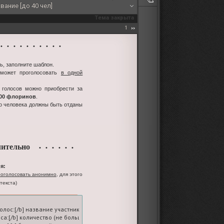
вание [до 40 чел]
Тема закрыта
1
 • • • • • • • • •
ь, заполните шаблон.
 может проголосовать
в одной
 голосов можно приобрести за
100 флоринов
.
го человека должны быть отданы
ительно
• • • • • •
я:
оголосовать анонимно
, для этого
текста)
голос:[/b] название участника-ролевой

оса:[/b] количество (не больше пяти; на вашем счете должно быть достаточное