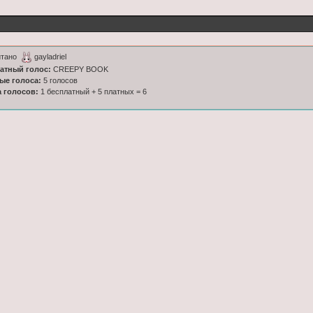
итано
gayladriel
латный голос:
CREEPY BOOK
ные голоса:
5 голосов
а голосов:
1 бесплатный + 5 платных = 6