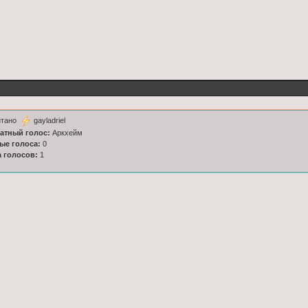
итано
gayladriel
латный голос:
Aркхейм
ные голоса:
0
а голосов:
1