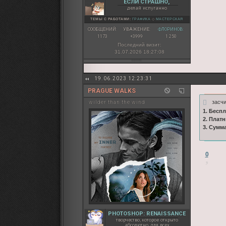
ЕСЛИ СТРАШНО,
делай испуганно
ТЕМЫ С РАБОТАМИ:
ГРАФИКА
◇
МАСТЕРСКАЯ
СООБЩЕНИЙ:
УВАЖЕНИЕ:
ФЛОРИНОВ:
1173
+3999
1 250
Последний визит:
31.07.2026 18:27:08
19.06.2023 12:23:31
PRAGUE WALKS
засч
wilder than the wind
1. Бесп
2. Плат
3. Сумм
0
PHOTOSHOP: RENAISSANCE
творчество, которое открыто
абсолютно для всех