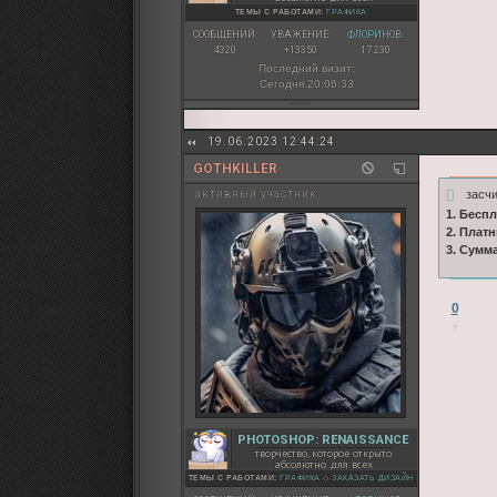
ТЕМЫ С РАБОТАМИ:
ГРАФИКА
СООБЩЕНИЙ:
УВАЖЕНИЕ:
ФЛОРИНОВ:
4320
+13350
17 230
Последний визит:
Сегодня 20:06:33
19.06.2023 12:44:24
GOTHKILLER
засч
активный участник
1. Бесп
2. Плат
3. Сумм
0
PHOTOSHOP: RENAISSANCE
творчество, которое открыто
абсолютно для всех
ТЕМЫ С РАБОТАМИ:
ГРАФИКА
◇
ЗАКАЗАТЬ ДИЗАЙН