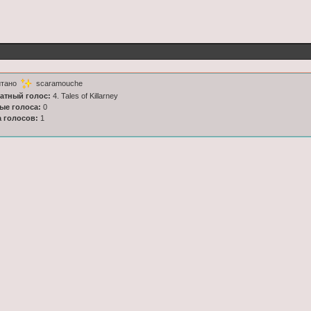
итано
scaramouche
латный голос:
4. Tales of Killarney
ные голоса:
0
а голосов:
1