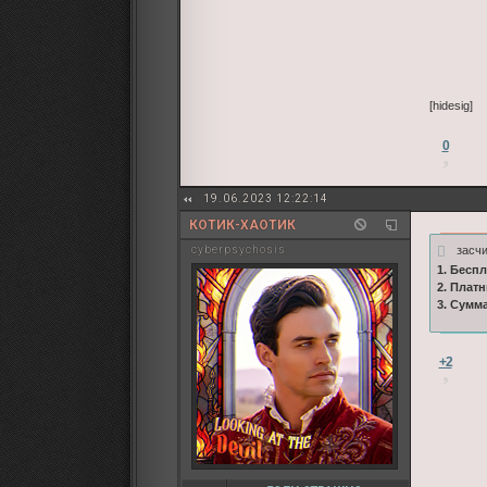
[hidesig]
0
19.06.2023 12:22:14
КОТИК-ХАОТИК
засч
cyberpsychosis
1. Бесп
2. Плат
3. Сумм
+2