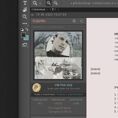
»
photoshop: renaissance
»
РОЛЕВАЯ МАРТА: ИТОГИ
страница:
«
1
2
3
»
ПАК от diem
19.05.2023 10:27:50
ЮДИФЬ
animator / annihilator
Н
-г
-г
-г
со
-г
се
[indent]
[indent]
I'M TOO OLD
У
tired and sober for this shit
1.
ТЕМЫ С РАБОТАМИ:
ГРАФИКА
◇
МАСТЕРСКАЯ
2.
СООБЩЕНИЙ:
УВАЖЕНИЕ:
ФЛОРИНОВ:
3.
4427
+26225
6 450
4.
Последний визит:
5.
Сегодня 14:45:19