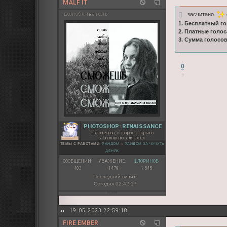
MALF IT
засчитано
долюбливатель
1. Бесплатный го
2. Платные голос
3. Сумма голосо
0
PHOTOSHOP: RENAISSANCE
творчество, которое открыто
абсолютно для всех
ТЕМЫ С РАБОТАМИ:
РАНДОМ
◇
РАНДОМ ЗА ЧУЧУТЬ
ДЕНЯК
СООБЩЕНИЙ:
УВАЖЕНИЕ:
ФЛОРИНОВ:
403
+1479
1 545
Последний визит:
Сегодня 02:42:17
19.05.2023 22:59:18
FIRE EMBER