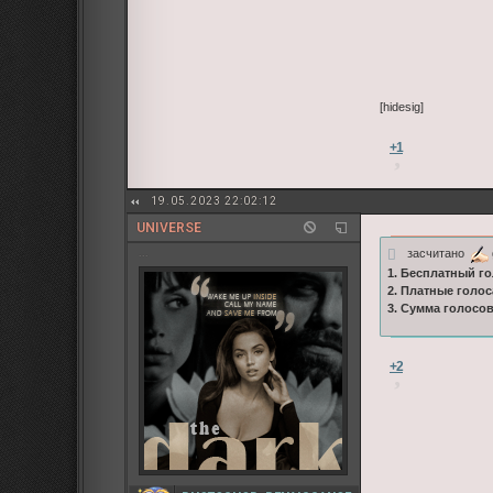
[hidesig]
+1
19.05.2023 22:02:12
UNIVERSE
засчитано
...
1. Бесплатный го
2. Платные голос
3. Сумма голосо
+2