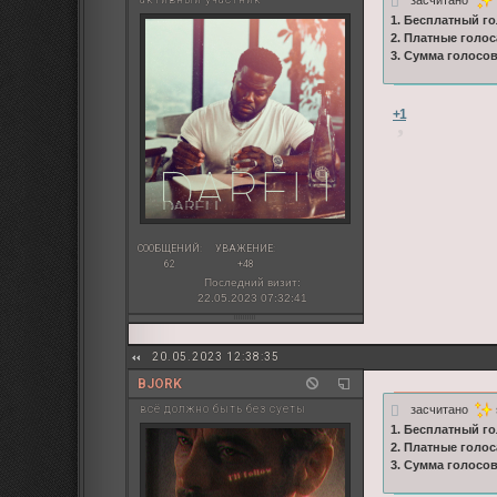
засчитано
1. Бесплатный го
2. Платные голос
3. Сумма голосо
+1
СООБЩЕНИЙ:
УВАЖЕНИЕ:
62
+48
Последний визит:
22.05.2023 07:32:41
20.05.2023 12:38:35
BJORK
засчитано
всё должно быть без суеты
1. Бесплатный го
2. Платные голос
3. Сумма голосо