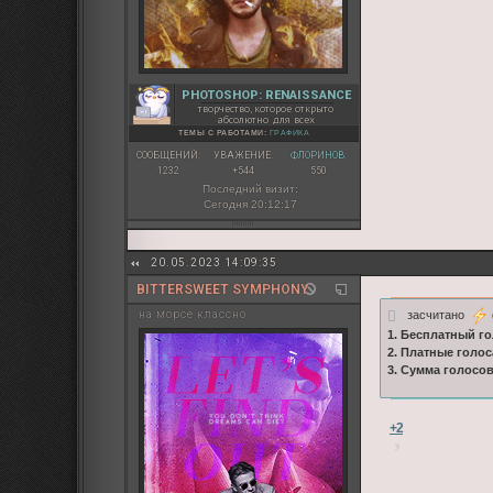
PHOTOSHOP: RENAISSANCE
творчество, которое открыто
абсолютно для всех
ТЕМЫ С РАБОТАМИ:
ГРАФИКА
СООБЩЕНИЙ:
УВАЖЕНИЕ:
ФЛОРИНОВ:
1232
+544
550
Последний визит:
Сегодня 20:12:17
20.05.2023 14:09:35
BITTERSWEET SYMPHONY
засчитано
на морсе классно
1. Бесплатный го
2. Платные голос
3. Сумма голосо
+2