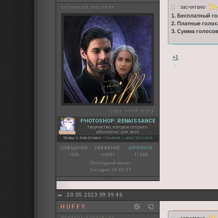
засчитано
активный участник
1. Бесплатный го
2. Платные голос
3. Сумма голосо
+1
copy:
north wind
PHOTOSHOP: RENAISSANCE
творчество, которое открыто
абсолютно для всех
ТЕМЫ С РАБОТАМИ:
ГРАФИКА
◇
МАСТЕРСКАЯ
СООБЩЕНИЙ:
УВАЖЕНИЕ:
ФЛОРИНОВ:
1330
+10091
11 634
Последний визит:
Сегодня 16:45:07
20.05.2023 09:39:46
H U F F Y
активный участник