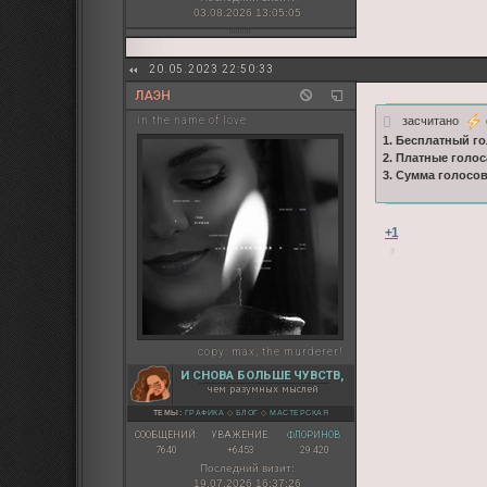
03.08.2026 13:05:05
20.05.2023 22:50:33
ЛАЭН
засчитано
in the name of love
1. Бесплатный го
2. Платные голос
3. Сумма голосо
+1
copy:
max, the murderer!
И СНОВА БОЛЬШЕ ЧУВСТВ,
чем разумных мыслей
ТЕМЫ:
ГРАФИКА
◇
БЛОГ
◇
МАСТЕРСКАЯ
СООБЩЕНИЙ:
УВАЖЕНИЕ:
ФЛОРИНОВ:
7640
+6453
29 420
Последний визит:
19.07.2026 16:37:26