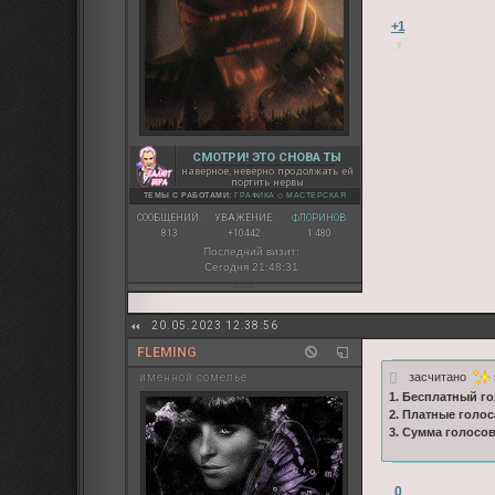
+1
СМОТРИ! ЭТО СНОВА ТЫ
наверное, неверно продолжать ей
портить нервы
ТЕМЫ С РАБОТАМИ:
ГРАФИКА
◇
МАСТЕРСКАЯ
СООБЩЕНИЙ:
УВАЖЕНИЕ:
ФЛОРИНОВ:
813
+10442
1 480
Последний визит:
Сегодня 21:48:31
20.05.2023 12:38:56
FLEMING
засчитано
именной сомелье
1. Бесплатный го
2. Платные голос
3. Сумма голосо
0