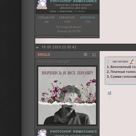
PHOTOSHOP: RENAISSANCE
творчество, которое открыто
абсолютно для всех
ТЕМА С РАБОТАМИ:
ГРАФИКА
СООБЩЕНИЙ:
УВАЖЕНИЕ:
ФЛОРИНОВ:
286
+218
1795
Последний визит:
Вчера 23:04:59
19.05.2023 22:05:42
МИША
засчитано
булочка с корицей
1. Бесплатный го
2. Платные голос
3. Сумма голосо
+2
PHOTOSHOP: RENAISSANCE
творчество, которое открыто