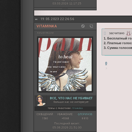
03.03.2024 11:17:25
19.05.2023 22:26:56
VITAMINKA
засчитано
nevermore
1. Бесплатный го
2. Платные голос
3. Сумма голосо
0
ВСЕ, ЧТО НАС НЕ УБИВАЕТ
больше нас не интересует
ТЕМЫ С РАБОТАМИ:
ГРАФИКА
СООБЩЕНИЙ:
УВАЖЕНИЕ:
ФЛОРИНОВ:
1560
+9344
8 810
Последний визит:
05.08.2026 21:51:00