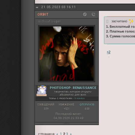
21.05.2023 03:16:11
ORBIT
засчитано
without sugar
1. Бесплатный го
2. Платные голос
3. Сумма голосо
+2
PHOTOSHOP: RENAISSANCE
творчество, которое открыто
абсолютно для всех
ТЕМЫ С РАБОТАМИ:
ГРАФИКА
СООБЩЕНИЙ:
УВАЖЕНИЕ:
ФЛОРИНОВ:
339
+521
650
Последний визит:
04.08.2026 21:33:49
страница:
«
1
2
3
»