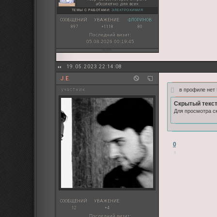
абсолютно для всех
ТЕМЫ С РАБОТАМИ:
ЭЛЕКТРОХИМИЯ
СООБЩЕНИЙ:
УВАЖЕНИЕ:
ФЛОРИНОВ:
897
+1118
80
Последний визит:
05.08.2026 00:19:45
19.05.2023 22:14:08
J.E.
в профиле нет
участник
Скрытый текст
Для просмотра ск
0
СООБЩЕНИЙ:
УВАЖЕНИЕ:
12
+4
Последний визит: