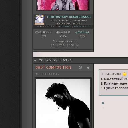
PHOTOSHOP: RENAISSANCE
творчество, которое открыто
абсолютно для всех
ТЕМЫ С РАБОТАМИ:
ГРАФИКА
◇
МАСТЕРСКАЯ
СООБЩЕНИЙ:
УВАЖЕНИЕ:
ФЛОРИНОВ:
574
+2426
5 200
Последний визит:
16.11.2024 18:51:14
20.05.2023 16:53:43
SHOT COMPOSITION
засчитано
до неприличия
1. Бесплатный го
2. Платные голос
3. Сумма голосо
0