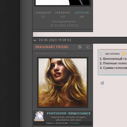
СООБЩЕНИЙ:
УВАЖЕНИЕ:
ФЛОРИНОВ:
527
+23
640
Последний визит:
07.12.2024 13:55:32
20.05.2023 19:09:52
IMAGINARY FRIEND
засчитано
активный участник
1. Бесплатный го
2. Платные голос
3. Сумма голосо
+2
PHOTOSHOP: RENAISSANCE
творчество, которое открыто
абсолютно для всех
ТЕМЫ С РАБОТАМИ:
ГРАФИКА