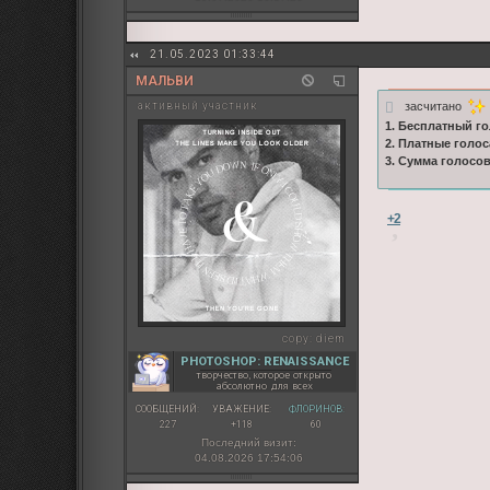
21.05.2023 01:33:44
МАЛЬВИ
засчитано
активный участник
1. Бесплатный го
2. Платные голос
3. Сумма голосо
+2
copy:
diem
PHOTOSHOP: RENAISSANCE
творчество, которое открыто
абсолютно для всех
СООБЩЕНИЙ:
УВАЖЕНИЕ:
ФЛОРИНОВ:
227
+118
60
Последний визит:
04.08.2026 17:54:06