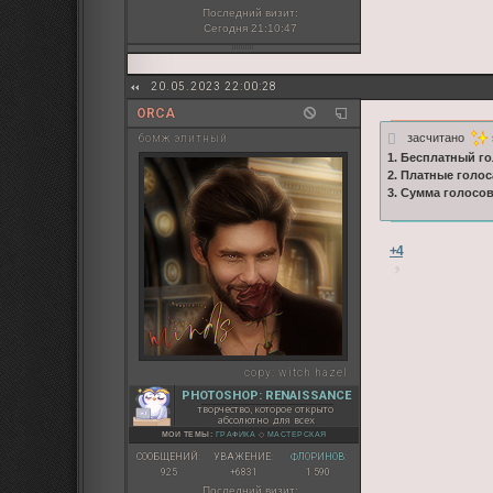
Последний визит:
Сегодня 21:10:47
20.05.2023 22:00:28
ORCA
засчитано
бомж элитный
1. Бесплатный го
2. Платные голос
3. Сумма голосо
+4
copy:
witch hazel
PHOTOSHOP: RENAISSANCE
творчество, которое открыто
абсолютно для всех
МОИ ТЕМЫ:
ГРАФИКА
◇
МАСТЕРСКАЯ
СООБЩЕНИЙ:
УВАЖЕНИЕ:
ФЛОРИНОВ:
925
+6831
1 590
Последний визит: