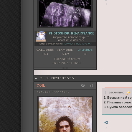
PHOTOSHOP: RENAISSANCE
творчество, которое открыто
абсолютно для всех
ТЕМЫ С РАБОТАМИ:
ГРАФИКА
◇
МАСТЕРСКАЯ
СООБЩЕНИЙ:
УВАЖЕНИЕ:
ФЛОРИНОВ:
1004
+2489
20
Последний визит:
26.05.2026 11:16:39
20.05.2023 13:15:15
COIL
засчитано
активный участник
1. Бесплатный го
2. Платные голос
3. Сумма голосо
+2