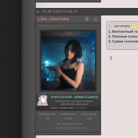
19.05.2023 22:45:21
LINA JONATHAN
засчитано
танец мыслей
1. Бесплатный го
2. Платные голос
3. Сумма голосо
0
PHOTOSHOP: RENAISSANCE
творчество, которое открыто
абсолютно для всех
ТЕМЫ С РАБОТАМИ:
ГРАФИКА
СООБЩЕНИЙ:
УВАЖЕНИЕ:
ФЛОРИНОВ:
554
+2638
1 000
Последний визит:
05.08.2026 06:53:19