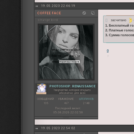
19.05.2023 22:46:19
COFFEE FACE
засчитано
strange bird
1. Бесплатный го
2. Платные голос
3. Сумма голосо
0
PHOTOSHOP: RENAISSANCE
творчество, которое открыто
абсолютно для всех
СООБЩЕНИЙ:
УВАЖЕНИЕ:
ФЛОРИНОВ:
135
+67
2 140
Последний визит:
05.08.2026 22:02:58
19.05.2023 22:54:02