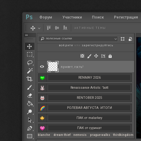
Форум
Участники
Поиск
Регистрация
АКТИВНЫЕ ТЕМЫ
полезные ссылки
войдите
или
зарегистрируйтесь
.
привет, гость!
RENMAY 2026
Renaissance Artists: 'bott
RENTOBER 2025
РОЛЕВАЯ АВГУСТА: ИТОГИ
ПАК от malarkey
ПАК от сурикат
blanche
–
dream thief
–
nemesis
–
prague walks
–
thirdkingdom
РЕНМАЙ