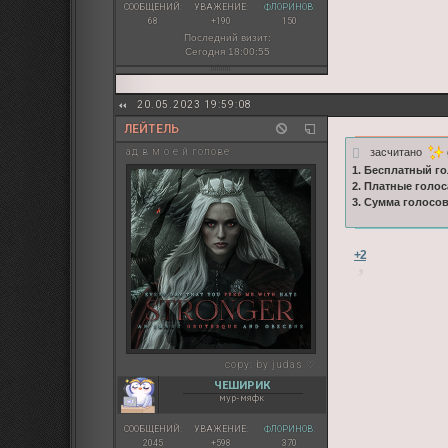
СООБЩЕНИЙ:
УВАЖЕНИЕ:
ФЛОРИНОВ:
68
+190
150
Последний визит:
Сегодня 18:00:55
20.05.2023 19:59:08
ЛЕЙТЕЛЬ
засчитано
ад в м о е й голове
1. Бесплатный го
2. Платные голос
3. Сумма голосо
+2
copy:
by judas ♡
ЧЕШИРИК
мур-мяфк
СООБЩЕНИЙ:
УВАЖЕНИЕ:
ФЛОРИНОВ:
2045
+598
370