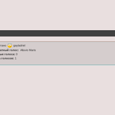
итано
gayladriel
латный голос:
Alluvio Maris
ные голоса:
0
а голосов:
1