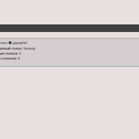
тано 🌚 gayladriel
латный голос:
faraway
ные голоса:
5
а голосов:
6