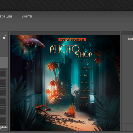
трация
Войти
топ
ngdom