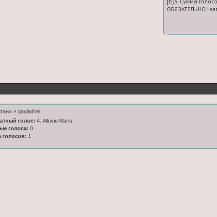
[b]3. Сумма голосо
ОБЯЗАТЕЛЬНО! зап
тано ⚡️ gayladriel
латный голос:
4. Alluvio Maris
ные голоса:
0
а голосов:
1