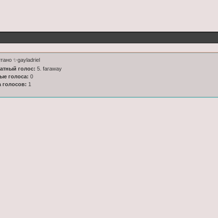
тано ✨️gayladriel
латный голос:
5. faraway
ные голоса:
0
а голосов:
1