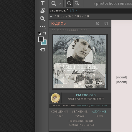
»
photoshop: renais
РОЛЕВАЯ МАРТА: ИТОГИ
страница:
1
2
3
»
ПАК от diem
19.05.2023 10:27:50
ЮДИФЬ
animator / annihilator
[indent]
[indent]
I'M TOO OLD
tired and sober for this shit
ТЕМЫ С РАБОТАМИ:
ГРАФИКА
◇
МАСТЕРСКАЯ
СООБЩЕНИЙ:
УВАЖЕНИЕ:
ФЛОРИНОВ:
4427
+26225
6 450
Последний визит:
Сегодня 13:11:03