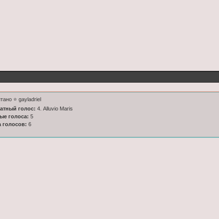
тано ⭐️ gayladriel
латный голос:
4. Alluvio Maris
ные голоса:
5
а голосов:
6