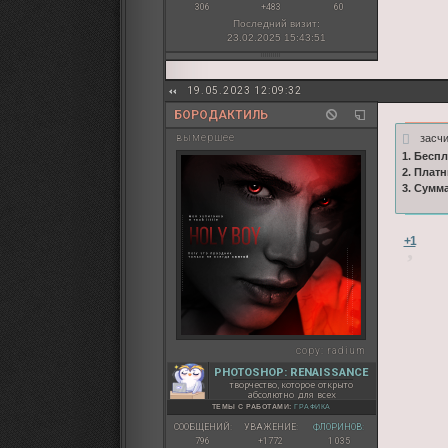
306
+483
60
Последний визит:
23.02.2025 15:43:51
19.05.2023 12:09:32
БОРОДАКТИЛЬ
засчи
вымершее
1. Бесп
2. Плат
3. Сумм
+1
copy:
radium
PHOTOSHOP: RENAISSANCE
творчество, которое открыто
абсолютно для всех
ТЕМЫ С РАБОТАМИ:
ГРАФИКА
СООБЩЕНИЙ:
УВАЖЕНИЕ:
ФЛОРИНОВ:
796
+1772
1 035