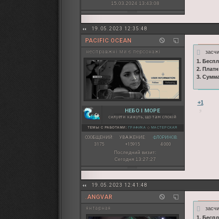
15.03.2024 13:43:08
19.05.2023 12:35:48
PACIFIC OCEAN
засчи
несправжні ми є персонажі
1. Бесп
2. Плат
3. Сумм
+1
НЕБО І МОРЕ
силуети кажуть, що там спокій
ТЕМЫ С РАБОТАМИ:
ГРАФИКА
◇
МАСТЕРСКАЯ
СООБЩЕНИЙ:
УВАЖЕНИЕ:
ФЛОРИНОВ:
3175
+15915
4 000
Последний визит:
Сегодня 13:27:27
19.05.2023 12:41:48
.ANGVAR
засчи
янтарная
1. Бесп