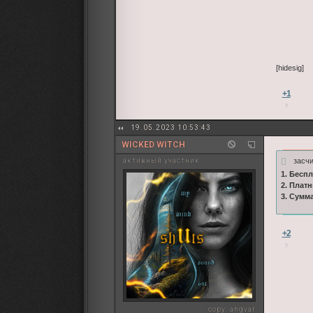
[hidesig]
+1
19.05.2023 10:53:43
WICKED WITCH
засчи
активный участник
1. Бесп
2. Плат
3. Сумм
+2
copy:
angvar