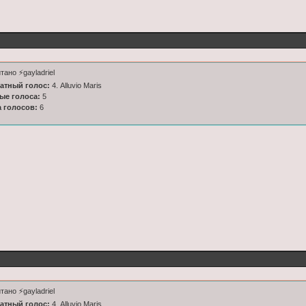
тано ⚡️gayladriel
латный голос:
4. Alluvio Maris
ные голоса:
5
а голосов:
6
тано ⚡️gayladriel
латный голос:
4. Alluvio Maris