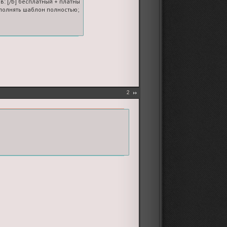
в: [/b] бесплатный + платные

олнять шаблон полностью; если платных голосов нет, ставьте 0
2