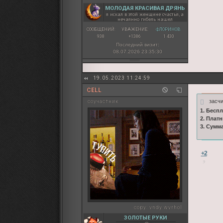
МОЛОДАЯ КРАСИВАЯ ДРЯНЬ
я искал в этой женщине счастья, а
нечаянно гибель нашел
СООБЩЕНИЙ:
УВАЖЕНИЕ:
ФЛОРИНОВ:
938
+1386
1 430
Последний визит:
08.07.2026 23:35:30
19.05.2023 11:24:59
CELL
засчи
соучастник
1. Бесп
2. Плат
3. Сумм
+2
copy:
vndy wvrhol
ЗОЛОТЫЕ РУКИ