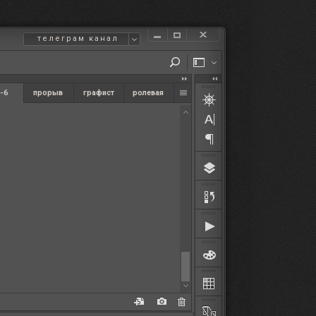
телеграм канал
-6
прорыв
графист
ролевая