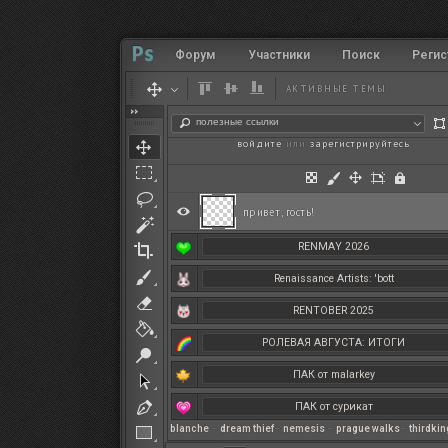
Форум
Участники
Поиск
Регис
АКТИВНЫЕ ТЕМЫ
полезные ссылки
войдите
или
зарегистрируйтесь
.
привет, гость!
RENMAY 2026
Renaissance Artists: 'bott
RENTOBER 2025
РОЛЕВАЯ АВГУСТА: ИТОГИ
ПАК от malarkey
ПАК от сурикат
blanche
–
dream thief
–
nemesis
–
prague walks
–
thirdki
РЕНМАЙ