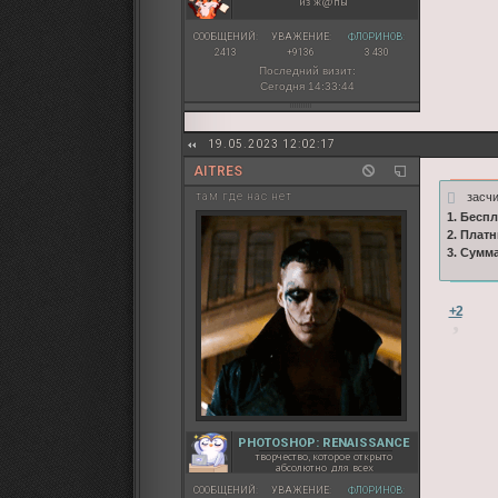
из ж@пы
СООБЩЕНИЙ:
УВАЖЕНИЕ:
ФЛОРИНОВ:
2413
+9136
3 430
Последний визит:
Сегодня 14:33:44
19.05.2023 12:02:17
AITRES
засч
там где нас нет
1. Бесп
2. Плат
3. Сумм
+2
PHOTOSHOP: RENAISSANCE
творчество, которое открыто
абсолютно для всех
СООБЩЕНИЙ:
УВАЖЕНИЕ:
ФЛОРИНОВ: