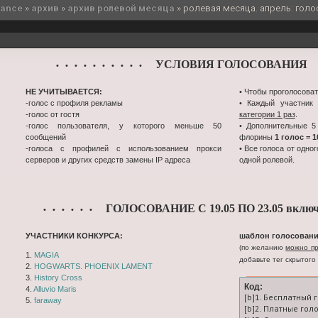
sance
»
архив
»
архив ролевой месяца
»
ролевая месяца. апрель: голос
УСЛОВИЯ ГОЛОСОВАНИЯ
• • • • • • • • • •
•
НЕ УЧИТЫВАЕТСЯ:
• Чтобы проголосоват
-голос с профиля рекламы
• Каждый участник
-голос от гостя
категории 1 раз
.
-голос пользователя, у которого меньше 50
• Дополнительные 5
сообщений
флорины
1 голос = 
-голоса с профилей с использованием прокси
• Все голоса от одно
серверов и других средств замены IP адреса
одной ролевой.
ГОЛОСОВАНИЕ С 19.05 ПО 23.05 включ
• • • • • •
УЧАСТНИКИ КОНКУРСА:
шаблон голосовани
(по желанию
можно пр
1.
MAGIA
добавьте тег скрытого 
2.
HOGWARTS. PHOENIX LAMENT
3.
History Cross
Код:
4.
Alluvio Maris
[b]1. Бесплатный 
5.
faraway
[b]2. Платные гол