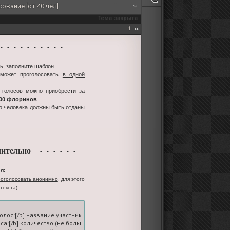
ование [от 40 чел]
Тема закрыта
1
 • • • • • • • • •
ь, заполните шаблон.
 может проголосовать
в одной
 голосов можно приобрести за
100 флоринов
.
го человека должны быть отданы
ительно
• • • • • •
я:
оголосовать анонимно
, для этого
текста)
голос:[/b] название участника-ролевой

оса:[/b] количество (не больше пяти; на вашем счете должно быть достаточное