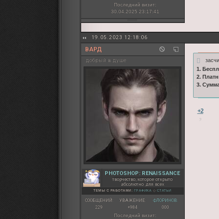
Последний визит:
30.04.2025 23:17:41
19.05.2023 12:18:06
ВАРД
засчи
добрый в душе
1. Бесп
2. Плат
3. Сумм
+2
PHOTOSHOP: RENAISSANCE
творчество, которое открыто
абсолютно для всех
ТЕМЫ С РАБОТАМИ:
ГРАФИКА
◇
СТАТЬИ
СООБЩЕНИЙ:
УВАЖЕНИЕ:
ФЛОРИНОВ:
229
+984
000
Последний визит: