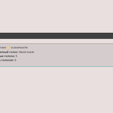
итано
scaramouche
латный голос:
blood oracle
ные голоса:
5
а голосов:
6