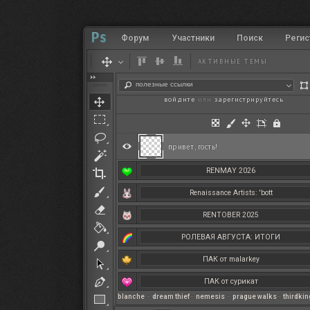
Форум
Участники
Поиск
Регис
АКТИВНЫЕ ТЕМЫ
полезные ссылки
войдите
или
зарегистрируйтесь
.
привет, гость!
RENMAY 2026
Renaissance Artists: 'bott
RENTOBER 2025
РОЛЕВАЯ АВГУСТА: ИТОГИ
ПАК от malarkey
ПАК от сурикат
blanche
–
dream thief
–
nemesis
–
prague walks
–
thirdki
РЕНМАЙ