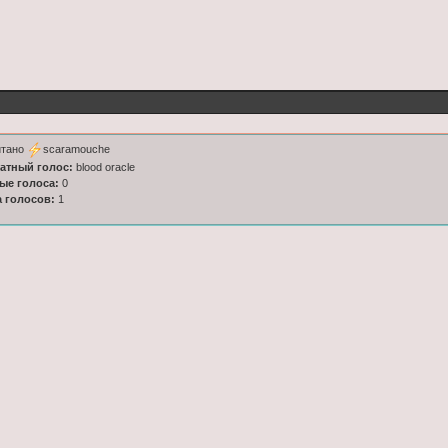
итано
scaramouche
латный голос:
blood oracle
ные голоса:
0
а голосов:
1