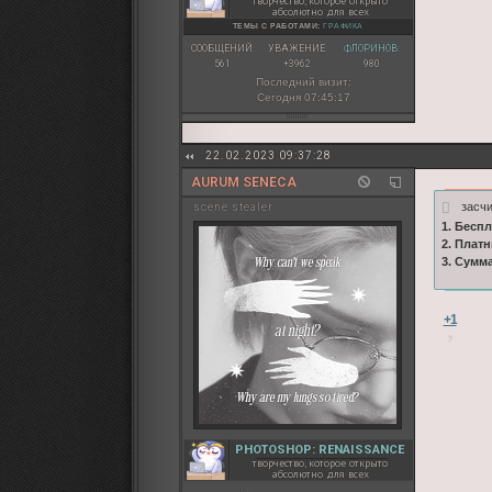
творчество, которое открыто
абсолютно для всех
ТЕМЫ С РАБОТАМИ:
ГРАФИКА
СООБЩЕНИЙ:
УВАЖЕНИЕ:
ФЛОРИНОВ:
561
+3962
980
Последний визит:
Сегодня 07:45:17
22.02.2023 09:37:28
AURUM SENECA
засч
sсene stealer
1. Бесп
2. Плат
3. Сумм
+1
PHOTOSHOP: RENAISSANCE
творчество, которое открыто
абсолютно для всех