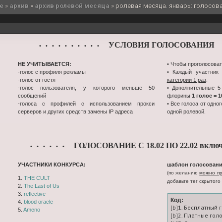
e
»
архив
»
архив ролевой месяца
»
ролевая месяца. январь: голосов
УСЛОВИЯ ГОЛОСОВАНИЯ
• • • • • • • • • •
•
НЕ УЧИТЫВАЕТСЯ:
• Чтобы проголосоват
-голос с профиля рекламы
• Каждый участник
-голос от гостя
категории 1 раз
.
-голос пользователя, у которого меньше 50
• Дополнительные 5
сообщений
флорины
1 голос = 
-голоса с профилей с использованием прокси
• Все голоса от одно
серверов и других средств замены IP адреса
одной ролевой.
ГОЛОСОВАНИЕ С 18.02 ПО 22.02 включ
• • • • • •
УЧАСТНИКИ КОНКУРСА:
шаблон голосовани
(по желанию
можно пр
1.
THE CULT
добавьте тег скрытого 
2.
The Last of Us
3.
reflective
Код:
4.
blood oracle
[b]1. Бесплатный 
5.
Ameno
[b]2. Платные гол