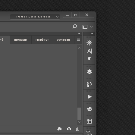
телеграм канал
-6
прорыв
графист
ролевая