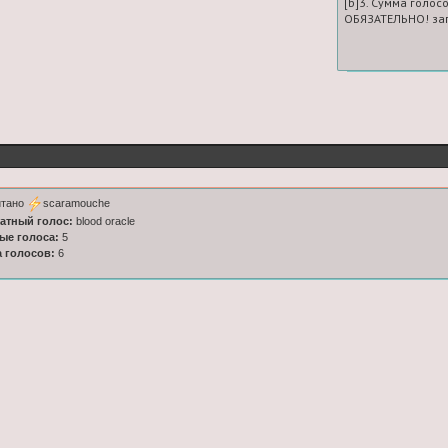
[b]3. Сумма голосо
ОБЯЗАТЕЛЬНО! зап
итано
scaramouche
латный голос:
blood oracle
ные голоса:
5
а голосов:
6