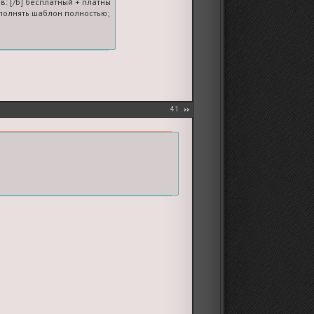
в: [/b] бесплатный + платные

олнять шаблон полностью; если платных голосов нет, ставьте 0
41