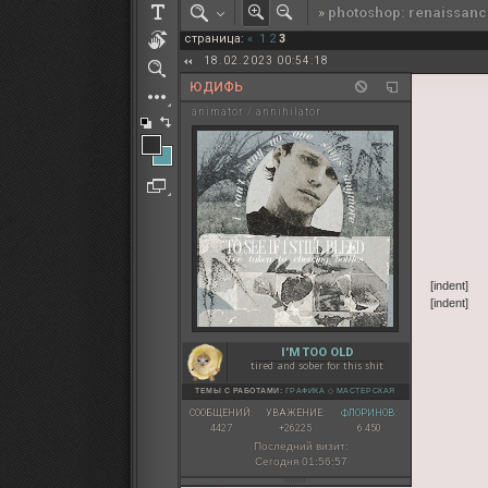
»
photoshop: renaissanc
РОЛЕВАЯ МАРТА: ИТОГИ
страница:
«
1
2
3
ПАК от diem
18.02.2023 00:54:18
ЮДИФЬ
animator / annihilator
[indent]
[indent]
I'M TOO OLD
tired and sober for this shit
ТЕМЫ С РАБОТАМИ:
ГРАФИКА
◇
МАСТЕРСКАЯ
СООБЩЕНИЙ:
УВАЖЕНИЕ:
ФЛОРИНОВ:
4427
+26225
6 450
Последний визит:
Сегодня 01:56:57