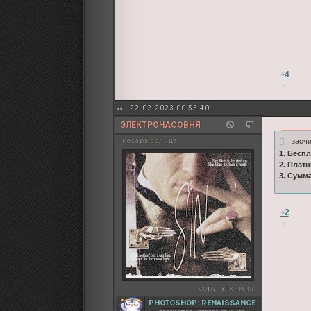
+4
22.02.2023 00:55:40
ЭЛЕКТРОЧАСОВНЯ
засч
кесарь солнца
1. Бесп
2. Плат
3. Сумм
+2
copy:
алхимия
PHOTOSHOP: RENAISSANCE