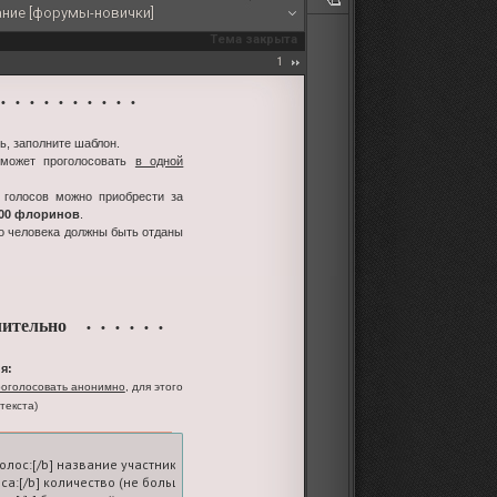
ание [форумы-новички]
Тема закрыта
1
 • • • • • • • • •
ь, заполните шаблон.
 может проголосовать
в одной
 голосов можно приобрести за
100 флоринов
.
го человека должны быть отданы
ительно
• • • • • •
я:
оголосовать анонимно
, для этого
текста)
голос:[/b] название участника-ролевой

оса:[/b] количество (не больше пяти; на вашем счете должно быть достаточное