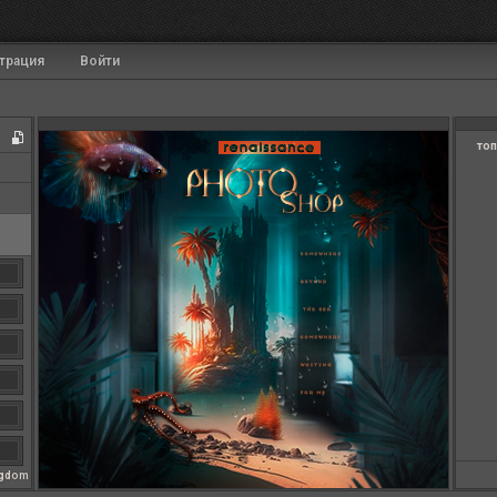
трация
Войти
топ
ngdom