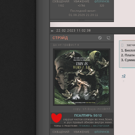
СООБЩЕНИЙ:
УВАЖЕНИЕ:
ФЛОРИНОВ:
1102
+3766
320
Последний визит:
01.08.2026 21:20:11
22.02.2023 11:02:38
СТРЭЙД
засч
да не графист я
1. Бесп
2. Плат
3. Сумм
+2
copy:
shibuya incident
ПСАЛТИРЬ 50:12
сердце чистое сотвори во мне, Боже,
и дух правый обнови внутри меня
ТЕМЫ С РАБОТАМИ:
ГРАФИКА
◇
МАСТЕРСКАЯ
СООБЩЕНИЙ:
УВАЖЕНИЕ:
ФЛОРИНОВ: