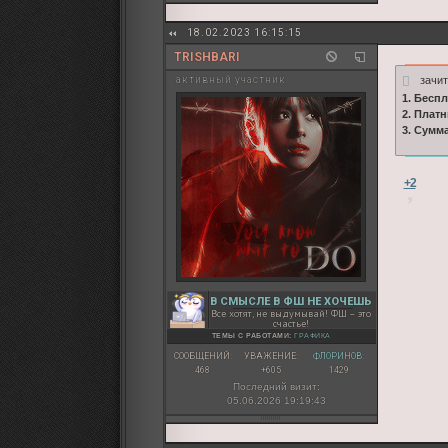
18.02.2023 16:15:15
TRISHBARI
зачи
активный участник
1. Бесп
2. Плат
3. Сумм
+2
В СМЫСЛЕ В ФШ НЕ ХОЧЕШЬ
Все хотят, не выдумывай! ФШ – это
счастье!
ТЕМЫ С РАБОТАМИ:
ГРАФИКА
СООБЩЕНИЙ:
УВАЖЕНИЕ:
ФЛОРИНОВ:
468
+605
1429
Последний визит:
05.06.2026 19:19:43