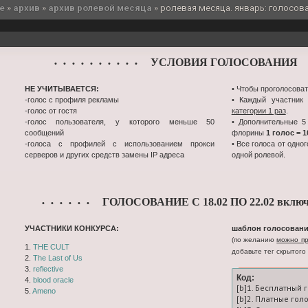
e
»
архив
»
архив ролевой месяца
»
ролевая месяца. январь: голосов
УСЛОВИЯ ГОЛОСОВАНИЯ
• • • • • • • • • •
•
НЕ УЧИТЫВАЕТСЯ:
• Чтобы проголосоват
-голос с профиля рекламы
• Каждый участник
-голос от гостя
категории 1 раз
.
-голос пользователя, у которого меньше 50
• Дополнительные 5
сообщений
флорины
1 голос = 
-голоса с профилей с использованием прокси
• Все голоса от одно
серверов и других средств замены IP адреса
одной ролевой.
ГОЛОСОВАНИЕ С 18.02 ПО 22.02 включ
• • • • • •
УЧАСТНИКИ КОНКУРСА:
шаблон голосовани
(по желанию
можно пр
1.
THE CULT
добавьте тег скрытого 
2.
The Last of Us
3.
reflective
Код:
4.
blood oracle
[b]1. Бесплатный 
5.
Ameno
[b]2. Платные гол