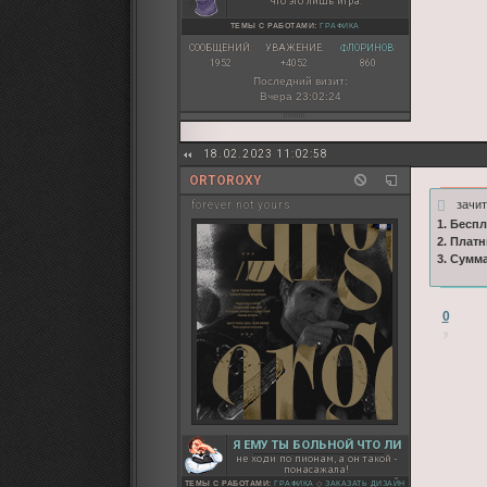
что это лишь игра.
ТЕМЫ С РАБОТАМИ:
ГРАФИКА
СООБЩЕНИЙ:
УВАЖЕНИЕ:
ФЛОРИНОВ:
1952
+4052
860
Последний визит:
Вчера 23:02:24
18.02.2023 11:02:58
ORTOROXY
зачи
forever not yours
1. Бесп
2. Плат
3. Сумм
0
Я ЕМУ ТЫ БОЛЬНОЙ ЧТО ЛИ
не ходи по пионам, а он такой -
понасажала!
ТЕМЫ С РАБОТАМИ:
ГРАФИКА
◇
ЗАКАЗАТЬ ДИЗАЙН