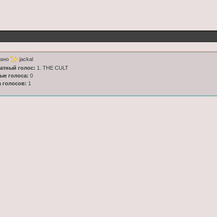
тано
jackal
латный голос:
1. THE CULT
ные голоса:
0
а голосов:
1