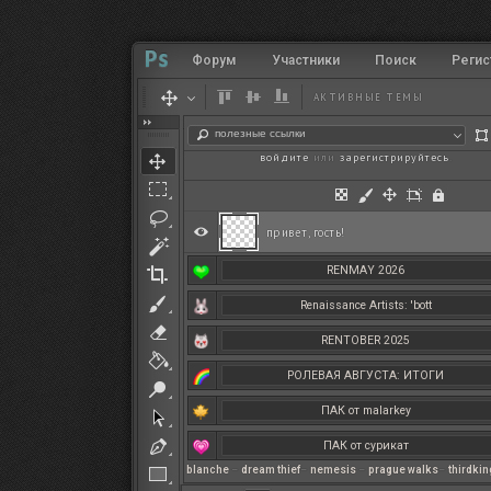
Форум
Участники
Поиск
Регис
АКТИВНЫЕ ТЕМЫ
полезные ссылки
войдите
или
зарегистрируйтесь
.
привет, гость!
RENMAY 2026
Renaissance Artists: 'bott
RENTOBER 2025
РОЛЕВАЯ АВГУСТА: ИТОГИ
ПАК от malarkey
ПАК от сурикат
blanche
–
dream thief
–
nemesis
–
prague walks
–
thirdki
РЕНМАЙ