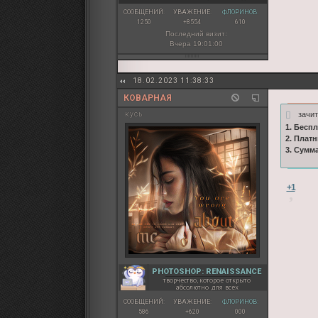
СООБЩЕНИЙ:
УВАЖЕНИЕ:
ФЛОРИНОВ:
1250
+8554
610
Последний визит:
Вчера 19:01:00
18.02.2023 11:38:33
КОВАРНАЯ
зачи
кусь
1. Бесп
2. Плат
3. Сумм
+1
PHOTOSHOP: RENAISSANCE
творчество, которое открыто
абсолютно для всех
СООБЩЕНИЙ:
УВАЖЕНИЕ:
ФЛОРИНОВ:
586
+620
000