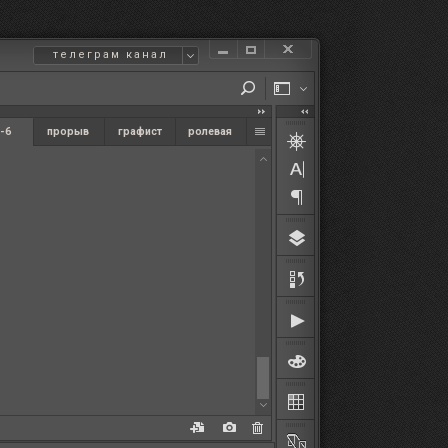
телеграм канал
-6
прорыв
графист
ролевая