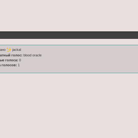
тано
jackal
латный голос:
blood oracle
ные голоса:
0
а голосов:
1