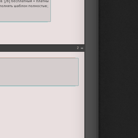
в: [/b] бесплатный + платные

олнять шаблон полностью; если платных голосов нет, ставьте 0
2