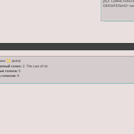
[b]3. Сумма голосо
ОБЯЗАТЕЛЬНО! зап
тано
jackal
латный голос:
2. The Last of Us
ные голоса:
5
а голосов:
6