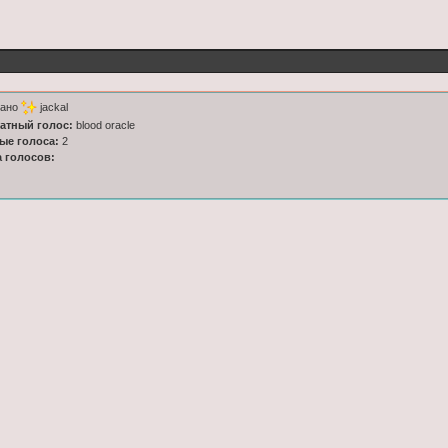
тано
jackal
латный голос:
blood oracle
ные голоса:
2
а голосов: