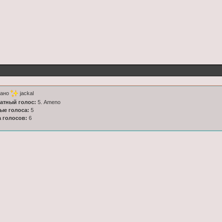
тано
jackal
латный голос:
5. Ameno
ные голоса:
5
а голосов:
6