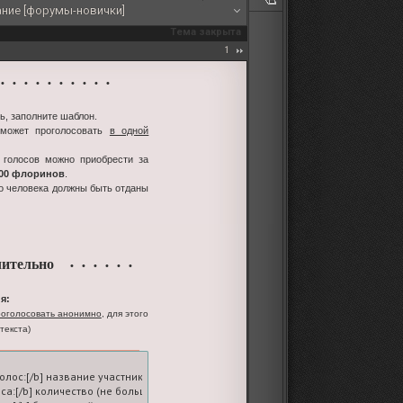
ание [форумы-новички]
Тема закрыта
1
 • • • • • • • • •
ь, заполните шаблон.
 может проголосовать
в одной
 голосов можно приобрести за
100 флоринов
.
го человека должны быть отданы
ительно
• • • • • •
я:
оголосовать анонимно
, для этого
текста)
голос:[/b] название участника-ролевой

оса:[/b] количество (не больше пяти; на вашем счете должно быть достаточное