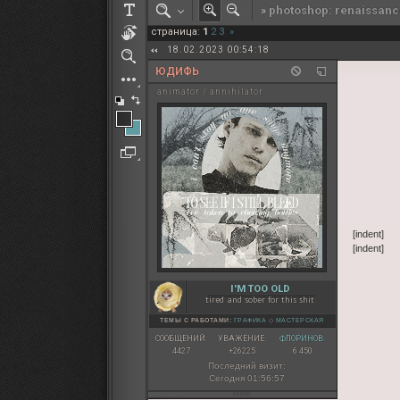
»
photoshop: renaissanc
РОЛЕВАЯ МАРТА: ИТОГИ
страница:
1
2
3
»
ПАК от diem
18.02.2023 00:54:18
ЮДИФЬ
animator / annihilator
[indent]
[indent]
I'M TOO OLD
tired and sober for this shit
ТЕМЫ С РАБОТАМИ:
ГРАФИКА
◇
МАСТЕРСКАЯ
СООБЩЕНИЙ:
УВАЖЕНИЕ:
ФЛОРИНОВ:
4427
+26225
6 450
Последний визит:
Сегодня 01:56:57