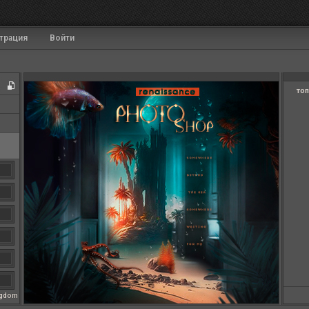
трация
Войти
топ
ngdom