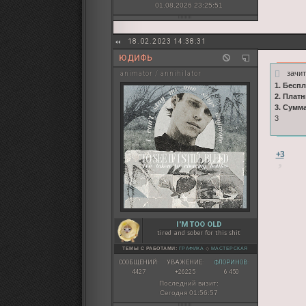
01.08.2026 23:25:51
18.02.2023 14:38:31
ЮДИФЬ
зачи
animator / annihilator
1. Бесп
2. Плат
3. Сумм
3
+3
I'M TOO OLD
tired and sober for this shit
ТЕМЫ С РАБОТАМИ:
ГРАФИКА
◇
МАСТЕРСКАЯ
СООБЩЕНИЙ:
УВАЖЕНИЕ:
ФЛОРИНОВ:
4427
+26225
6 450
Последний визит:
Сегодня 01:56:57