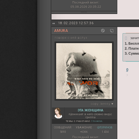
Последний визит:
05.08.2026 20:35:22
18.02.2023 12:57:36
AMURA
зачи
говори о ней вслух
1. Бесп
2. Плат
3. Сумм
0
copy:
kenny ♥
ЭТА ЖЕНЩИНА
проникает в него словно вирус
гриппа
ТЕМЫ С РАБОТАМИ:
ГРАФИКА
СООБЩЕНИЙ:
УВАЖЕНИЕ:
ФЛОРИНОВ:
5093
+6366
1 434
Последний визит: