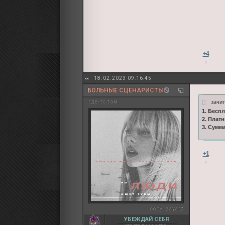
+4
18.02.2023 09:16:45
БОЛЬНЫЕ СЦЕНАРИСТЫ
зачи
где-то там
1. Бесп
2. Плат
3. Сумм
+1
copy:
zayatz
УБЕЖДАЙ СЕБЯ