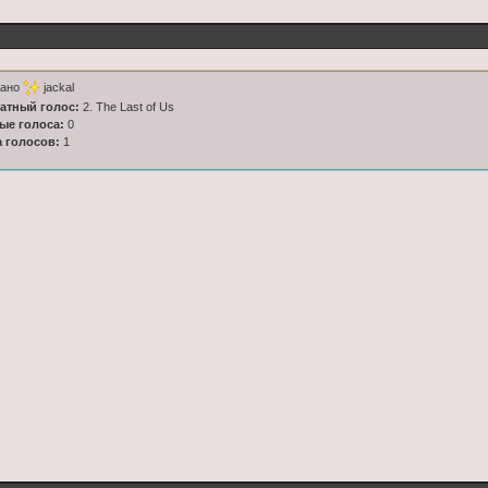
тано
jackal
латный голос:
2. The Last of Us
ные голоса:
0
а голосов:
1