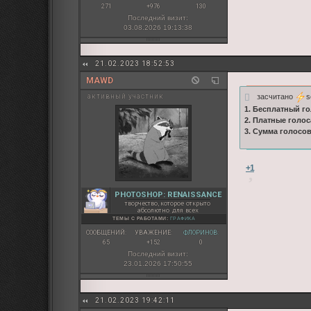
271
+976
130
Последний визит:
03.08.2026 19:13:38
21.02.2023 18:52:53
MAWD
засчитано
s
активный участник
1. Бесплатный го
2. Платные голос
3. Сумма голосов
+1
PHOTOSHOP: RENAISSANCE
творчество, которое открыто
абсолютно для всех
ТЕМЫ С РАБОТАМИ:
ГРАФИКА
СООБЩЕНИЙ:
УВАЖЕНИЕ:
ФЛОРИНОВ:
65
+152
0
Последний визит:
23.01.2026 17:50:55
21.02.2023 19:42:11