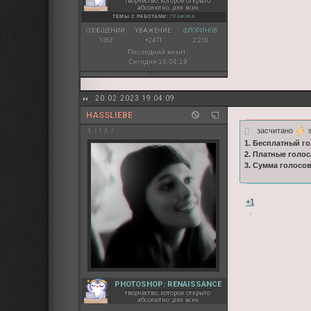
творчество, которое открыто
абсолютно для всех
ТЕМЫ С РАБОТАМИ:
ГРАФИКА
СООБЩЕНИЙ:
УВАЖЕНИЕ:
ФЛОРИНОВ:
1363
+2471
2 210
Последний визит:
Сегодня 16:04:19
20.02.2023 19:04:09
HASSLIEBE
засчитано
s
λ l t λ r
1. Бесплатный го
2. Платные голос
3. Сумма голосо
+1
PHOTOSHOP: RENAISSANCE
творчество, которое открыто
абсолютно для всех