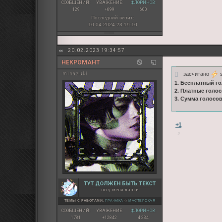
СООБЩЕНИЙ:
УВАЖЕНИЕ:
ФЛОРИНОВ:
129
+699
600
Последний визит:
10.04.2024 23:19:10
20.02.2023 19:34:57
НЕКРОМАНТ
засчитано
s
minazuki
1. Бесплатный го
2. Платные голос
3. Сумма голосо
+1
ТУТ ДОЛЖЕН БЫТЬ ТЕКСТ
но у меня лапки
ТЕМЫ С РАБОТАМИ:
ГРАФИКА
◇
МАСТЕРСКАЯ
СООБЩЕНИЙ:
УВАЖЕНИЕ:
ФЛОРИНОВ:
1781
+12842
4 234