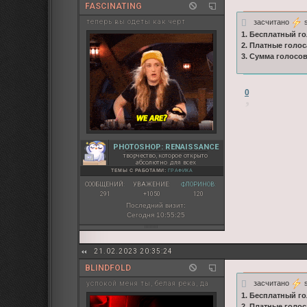
FASCINATING
засчитано
s
теперь вы одеты как черт
1. Бесплатный го
2. Платные голос
3. Сумма голосо
0
PHOTOSHOP: RENAISSANCE
творчество, которое открыто
абсолютно для всех
ТЕМЫ С РАБОТАМИ:
ГРАФИКА
СООБЩЕНИЙ:
УВАЖЕНИЕ:
ФЛОРИНОВ:
291
+1050
120
Последний визит:
Сегодня 10:55:25
21.02.2023 20:35:24
BLINDFOLD
засчитано
s
успокой меня ты, белая река, да
1. Бесплатный го
2. Платные голос