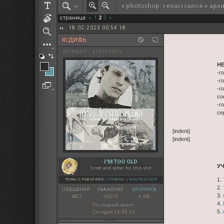
»
photoshop: renaissance
»
арх
РОЛЕВАЯ МАРТА: ИТОГИ
страница:
«
1
2
3
»
ПАК от diem
18.02.2023 00:54:18
ЮДИФЬ
animator / annihilator
Н
-г
-г
-г
со
-г
се
[indent]
[indent]
I'M TOO OLD
У
tired and sober for this shit
1.
ТЕМЫ С РАБОТАМИ:
ГРАФИКА
◇
МАСТЕРСКАЯ
2.
СООБЩЕНИЙ:
УВАЖЕНИЕ:
ФЛОРИНОВ:
3.
4427
+26225
6 450
4.
Последний визит:
5.
Сегодня 14:45:19