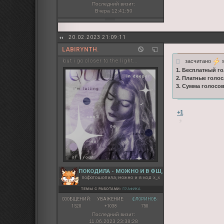
Последний визит:
Вчера 12:41:50
20.02.2023 21:09:11
LABIRYNTH.
засчитано
s
but i go closer to the light...
1. Бесплатный го
2. Платные голос
3. Сумма голосо
+1
ПОКОДИЛА - МОЖНО И В ФШ,
пофотошопила, можно и в код х_х
ТЕМЫ С РАБОТАМИ:
ГРАФИКА
СООБЩЕНИЙ:
УВАЖЕНИЕ:
ФЛОРИНОВ:
1520
+1038
750
Последний визит:
11.06.2023 23:38:28