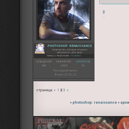
0
PHOTOSHOP: RENAISSANCE
творчество, которое открыто
абсолютно для всех
ТЕМЫ С РАБОТАМИ:
ГРАФИКА
СООБЩЕНИЙ:
УВАЖЕНИЕ:
ФЛОРИНОВ:
586
+2095
30
Последний визит:
Вчера 22:51:12
страница:
«
1
2
3
»
»
photoshop: renaissance
»
арх