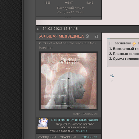
1353
+6387
5 245
Последний визит:
Сегодня 14:35:44
21.02.2023 12:31:18
БОЛЬШАЯ МЕДВЕДИЦА
засчитано
s
birds of a feather, we should stick
together
1. Бесплатный го
2. Платные голос
3. Сумма голосо
+1
copy:
феномен
PHOTOSHOP: RENAISSANCE
творчество, которое открыто
абсолютно для всех
ТЕМЫ С РАБОТАМИ:
ГРАФИКА
СООБЩЕНИЙ:
УВАЖЕНИЕ:
ФЛОРИНОВ: