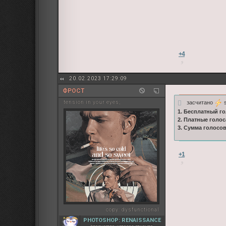
+4
20.02.2023 17:29:09
ФРОСТ
засчитано
s
tension in your eyes;
1. Бесплатный го
2. Платные голос
3. Сумма голосо
+1
copy:
dysfunctional
PHOTOSHOP: RENAISSANCE