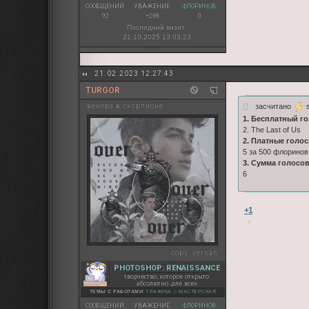
СООБЩЕНИЙ:
УВАЖЕНИЕ:
ФЛОРИНОВ:
92
+298
0
Последний визит:
21.10.2025 13:03:23
21.02.2023 12:27:43
TURGOR
засчитано
s
венера в скорпионе
1. Бесплатный го
2. The Last of Us
2. Платные голос
5 за 500 флоринов
3. Сумма голосов
6
+1
copy:
versan
PHOTOSHOP: RENAISSANCE
творчество, которое открыто
абсолютно для всех
ТЕМЫ С РАБОТАМИ:
ГРАФИКА
◇
МАСТЕРСКАЯ
СООБЩЕНИЙ:
УВАЖЕНИЕ:
ФЛОРИНОВ: