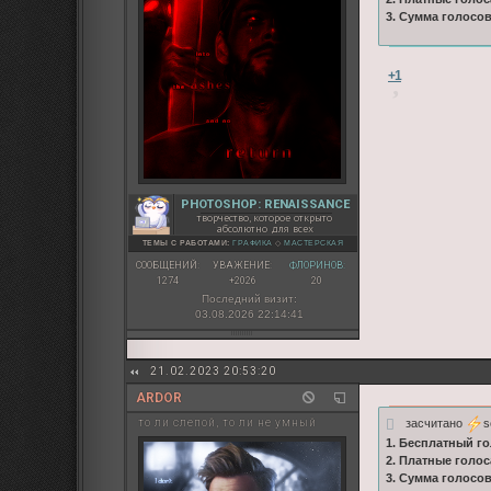
3. Сумма голосо
+1
PHOTOSHOP: RENAISSANCE
творчество, которое открыто
абсолютно для всех
ТЕМЫ С РАБОТАМИ:
ГРАФИКА
◇
МАСТЕРСКАЯ
СООБЩЕНИЙ:
УВАЖЕНИЕ:
ФЛОРИНОВ:
1274
+2026
20
Последний визит:
03.08.2026 22:14:41
21.02.2023 20:53:20
ARDOR
засчитано
s
то ли слепой, то ли не умный
1. Бесплатный го
2. Платные голос
3. Сумма голосо