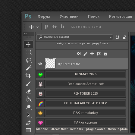
Форум
Участники
Поиск
Регистрация
АКТИВНЫЕ ТЕМЫ
полезные ссылки
войдите
или
зарегистрируйтесь
.
привет, гость!
RENMAY 2026
Renaissance Artists: 'bott
RENTOBER 2025
РОЛЕВАЯ АВГУСТА: ИТОГИ
ПАК от malarkey
ПАК от сурикат
blanche
–
dream thief
–
nemesis
–
prague walks
–
thirdkingdom
РЕНМАЙ