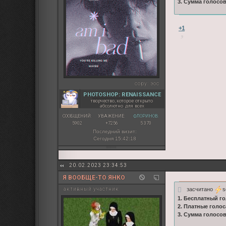
3. Сумма голосо
+1
copy:
эос
PHOTOSHOP: RENAISSANCE
творчество, которое открыто
абсолютно для всех
СООБЩЕНИЙ:
УВАЖЕНИЕ:
ФЛОРИНОВ:
5902
+7256
5 370
Последний визит:
Сегодня 15:42:18
20.02.2023 23:34:53
Я ВООБЩЕ-ТО ЯНКО
засчитано
s
активный участник
1. Бесплатный го
2. Платные голос
3. Сумма голосо