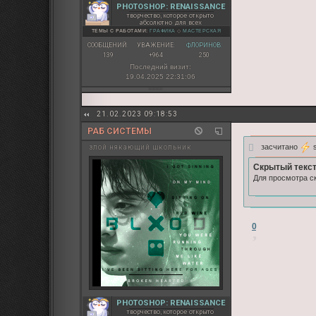
PHOTOSHOP: RENAISSANCE
творчество, которое открыто
абсолютно для всех
ТЕМЫ С РАБОТАМИ:
ГРАФИКА
◇
МАСТЕРСКАЯ
СООБЩЕНИЙ:
УВАЖЕНИЕ:
ФЛОРИНОВ:
139
+964
250
Последний визит:
19.04.2025 22:31:06
21.02.2023 09:18:53
РАБ СИСТЕМЫ
засчитано
s
злой някающий школьник
Скрытый текст
Для просмотра ск
0
PHOTOSHOP: RENAISSANCE
творчество, которое открыто