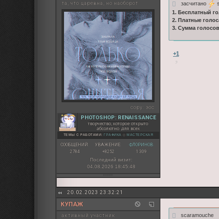
засчитано
s
та, что царевна, но наоборот
1. Бесплатный го
2. Платные голос
3. Сумма голосо
+1
copy:
эос
PHOTOSHOP: RENAISSANCE
творчество, которое открыто
абсолютно для всех
ТЕМЫ С РАБОТАМИ:
ГРАФИКА
◇
МАСТЕРСКАЯ
СООБЩЕНИЙ:
УВАЖЕНИЕ:
ФЛОРИНОВ:
2784
+8252
1 309
Последний визит:
04.08.2026 18:45:48
20.02.2023 23:32:21
КУПАЖ
scaramouche
активный участник