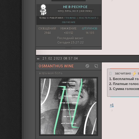
НЕ В РЕСУРСЕ
хочу лечь, но я уже лежу
ТЕМЫ С РАБОТАМИ:
ГРАФИКА
◇
МАСТЕРСКАЯ
◇
ОБУЧЕНИЕ
СООБЩЕНИЙ:
УВАЖЕНИЕ:
ФЛОРИНОВ:
2944
+33152
16 135
Последний визит:
Сегодня 15:27:22
21.02.2023 08:57:04
OSMANTHUS WINE
засчитано
s
взрывая боль
1. Бесплатный го
2. Платные голос
3. Сумма голосо
+1