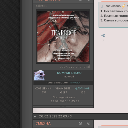
засчитано
s
silence
1. Бесплатный го
2. Платные голос
3. Сумма голосо
+2
copy:
dysfunctional
СОМНИТЕЛЬНО
но окэй
ТЕМЫ С РАБОТАМИ:
ГРАФИКА
СООБЩЕНИЙ:
УВАЖЕНИЕ:
ФЛОРИНОВ:
757
+3287
395
Последний визит:
12.07.2026 10:45:33
20.02.2023 22:03:43
СМЕЯНА