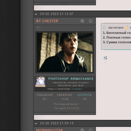
20.02.2023 21:12:07
BY CHESTER
засчитано
s
85
1. Бесплатный го
2. Платные голос
3. Сумма голосо
+1
PHOTOSHOP: RENAISSANCE
творчество, которое открыто
абсолютно для всех
ТЕМЫ С РАБОТАМИ:
ГРАФИКА
СООБЩЕНИЙ:
УВАЖЕНИЕ:
ФЛОРИНОВ:
421
+1245
190
Последний визит:
Сегодня 16:13:24
20.02.2023 21:59:13
MОRNINGSTAR