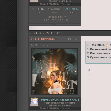
абсолютно для всех
ТЕМЫ С РАБОТАМИ:
ГРАФИКА
СООБЩЕНИЙ:
УВАЖЕНИЕ:
ФЛОРИНОВ:
117
+444
100
Последний визит:
09.01.2024 21:01:16
21.02.2023 11:54:18
YEAH HURRICANE
засчитано
s
hold my pivo
1. Бесплатный го
2. Платные голос
3. Сумма голосо
0
PHOTOSHOP: RENAISSANCE
творчество, которое открыто
абсолютно для всех
ТЕМЫ С РАБОТАМИ:
ГРАФИКА