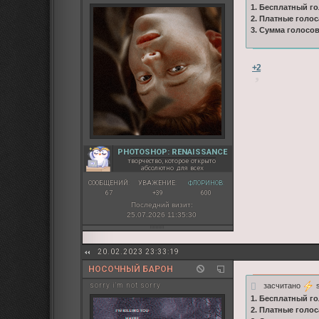
1. Бесплатный го
2. Платные голос
3. Сумма голосо
+2
PHOTOSHOP: RENAISSANCE
творчество, которое открыто
абсолютно для всех
СООБЩЕНИЙ:
УВАЖЕНИЕ:
ФЛОРИНОВ:
67
+39
600
Последний визит:
25.07.2026 11:35:30
20.02.2023 23:33:19
НОСОЧНЫЙ БАРОН
засчитано
s
sorry i'm not sorry
1. Бесплатный го
2. Платные голос