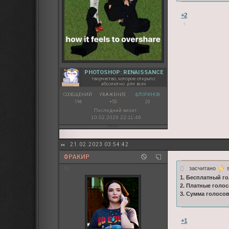
+2
PHOTOSHOP: RENAISSANCE
творчество, которое открыто
абсолютно для всех
СООБЩЕНИЙ:
УВАЖЕНИЕ:
ФЛОРИНОВ:
196
+53
20
Последний визит:
10.02.2026 22:11:46
21.02.2023 03:54:42
ФРАКИР
засчитано
s
\\
1. Бесплатный го
2. Платные голос
3. Сумма голосо
+1