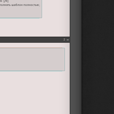
: [/b]

олнять шаблон полностью; если платных голосов нет, ставьте 0
2