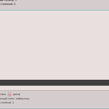
а голосов:
6
итано
jackal
атный голос: onlinecross
 голосов: 1