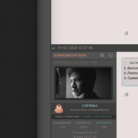
+1
19.01.2023 12:37:05
ХАННАМОНТАНА
засч
для твоих грустных глаз
1. Бесп
2. Плат
3. Сумм
+2
СЛУЖБА
экстренного игнорирования
ТЕМЫ С РАБОТАМИ:
ГРАФИКА
◇
МАСТЕРСКАЯ
СООБЩЕНИЙ:
УВАЖЕНИЕ:
ФЛОРИНОВ:
3120
+3473
390
Последний визит:
Вчера 09:17:20