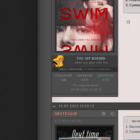
3. Сумм
+1
YOU GET BURNED
when you play with fire
ТЕМЫ С РАБОТАМИ:
ГРАФИКА
♥
ЗАКАЗАТЬ
СООБЩЕНИЙ:
УВАЖЕНИЕ:
ФЛОРИНОВ:
1446
+6399
4 570
Последний визит:
04.08.2026 16:26:32
19.01.2023 13:43:12
GROTESQUE
засч
в ножах любовь
1. Беспл
3. Сумма