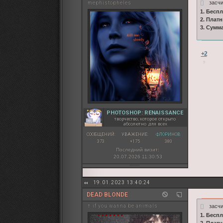
засч
mephistopheles
1. Бесп
2. Плат
3. Сумм
+2
PHOTOSHOP: RENAISSANCE
творчество, которое открыто
абсолютно для всех
СООБЩЕНИЙ:
УВАЖЕНИЕ:
ФЛОРИНОВ:
373
+175
380
Последний визит:
20.07.2026 11:30:53
19.01.2023 13:40:24
DEAD BLONDE
засч
† if you wanna be animals
1. Бесп
2. Плат