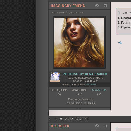
IMAGINARY FRIEND
засч
активный участник
1. Бесп
2. Плат
3. Сумм
+1
PHOTOSHOP: RENAISSANCE
творчество, которое открыто
абсолютно для всех
ТЕМЫ С РАБОТАМИ:
ГРАФИКА
СООБЩЕНИЙ:
УВАЖЕНИЕ:
ФЛОРИНОВ:
68
+190
150
Последний визит:
02.08.2026 11:29:38
19.01.2023 13:37:24
BULDOZER