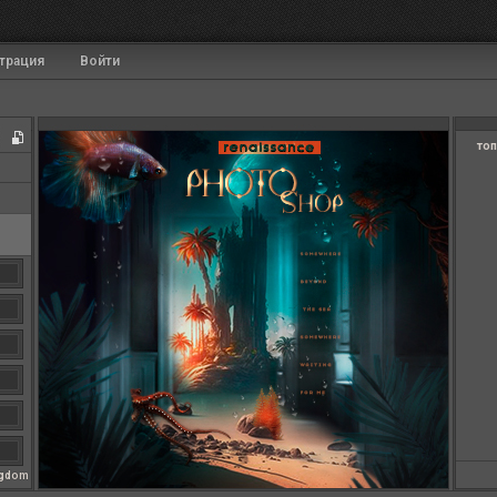
трация
Войти
топ
ngdom