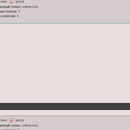
итано
jackal
латный голос:
onlinecross
ные голоса:
3
а голосов:
4
итано
jackal
латный голос:
onlinecross
ные голоса:
5