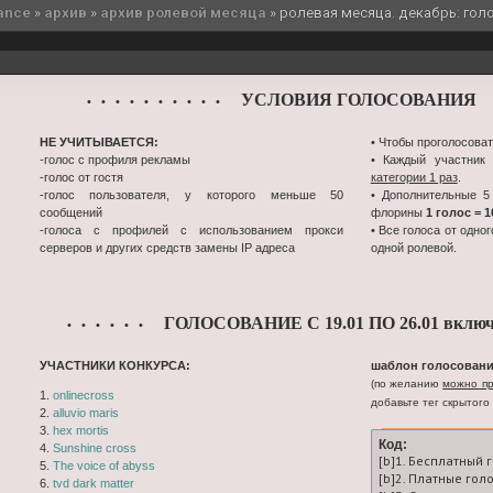
ance
»
архив
»
архив ролевой месяца
»
ролевая месяца. декабрь: голо
УСЛОВИЯ ГОЛОСОВАНИЯ
• • • • • • • • • •
•
НЕ УЧИТЫВАЕТСЯ:
• Чтобы проголосоват
-голос с профиля рекламы
• Каждый участник
-голос от гостя
категории 1 раз
.
-голос пользователя, у которого меньше 50
• Дополнительные 5
сообщений
флорины
1 голос = 
-голоса с профилей с использованием прокси
• Все голоса от одно
серверов и других средств замены IP адреса
одной ролевой.
ГОЛОСОВАНИЕ С 19.01 ПО 26.01 включ
• • • • • •
УЧАСТНИКИ КОНКУРСА:
шаблон голосовани
(по желанию
можно пр
1.
onlinecross
добавьте тег скрытого 
2.
alluvio maris
3.
hex mortis
Код:
4.
Sunshine cross
[b]1. Бесплатный 
5.
The voice of abyss
[b]2. Платные гол
6.
tvd dark matter