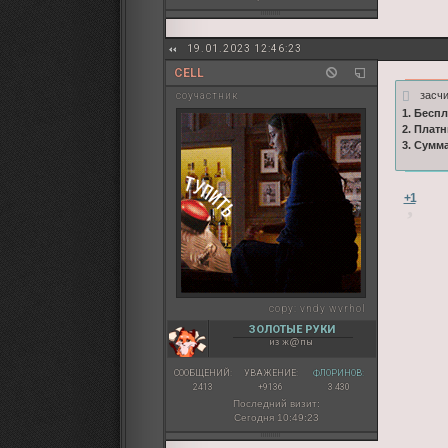
19.01.2023 12:46:23
CELL
засч
соучастник
1. Бесп
2. Плат
3. Сумм
+1
copy:
vndy wvrhol
ЗОЛОТЫЕ РУКИ
из ж@пы
СООБЩЕНИЙ:
УВАЖЕНИЕ:
ФЛОРИНОВ:
2413
+9136
3 430
Последний визит:
Сегодня 10:49:23