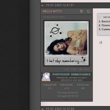
19.01.2023 12:47:37
HELLO KITTY
засч
воздушное небо
1. Бесп
2. Плат
3. Сумм
+1
copy:
берег фьорды
PHOTOSHOP: RENAISSANCE
творчество, которое открыто
абсолютно для всех
СООБЩЕНИЙ:
УВАЖЕНИЕ:
ФЛОРИНОВ:
512
+210
690
Последний визит:
Сегодня 04:52:40
19.01.2023 13:12:30