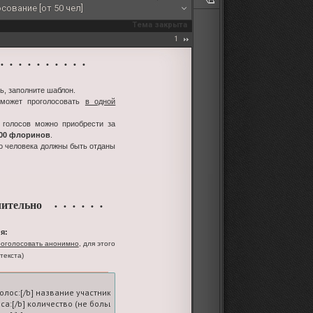
сование [от 50 чел]
Тема закрыта
1
 • • • • • • • • •
ь, заполните шаблон.
 может проголосовать
в одной
 голосов можно приобрести за
100 флоринов
.
го человека должны быть отданы
ительно
• • • • • •
я:
оголосовать анонимно
, для этого
текста)
голос:[/b] название участника-ролевой

оса:[/b] количество (не больше пяти; на вашем счете должно быть достаточное