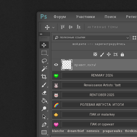
Форум
Участники
Поиск
Регис
АКТИВНЫЕ ТЕМЫ
полезные ссылки
войдите
или
зарегистрируйтесь
.
привет, гость!
RENMAY 2026
Renaissance Artists: 'bott
RENTOBER 2025
РОЛЕВАЯ АВГУСТА: ИТОГИ
ПАК от malarkey
ПАК от сурикат
blanche
–
dream thief
–
nemesis
–
prague walks
–
thirdki
РЕНМАЙ