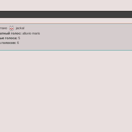
итано
jackal
латный голос:
alluvio maris
ные голоса:
5
а голосов:
6