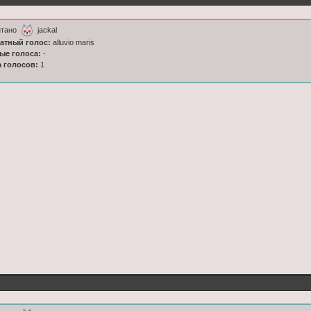
итано
jackal
латный голос:
alluvio maris
ные голоса:
-
а голосов:
1