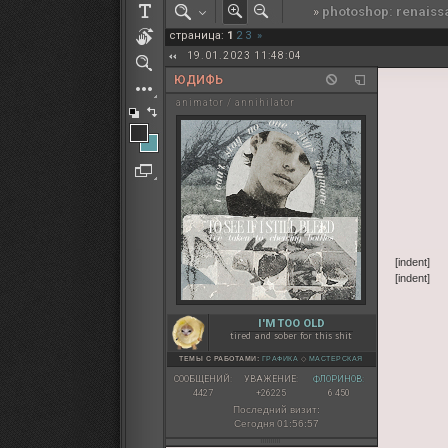
»
photoshop: renaiss
РОЛЕВАЯ МАРТА: ИТОГИ
страница:
1
2
3
»
ПАК от diem
19.01.2023 11:48:04
ЮДИФЬ
animator / annihilator
[indent]
[indent]
I'M TOO OLD
tired and sober for this shit
ТЕМЫ С РАБОТАМИ:
ГРАФИКА
◇
МАСТЕРСКАЯ
СООБЩЕНИЙ:
УВАЖЕНИЕ:
ФЛОРИНОВ:
4427
+26225
6 450
Последний визит:
Сегодня 01:56:57