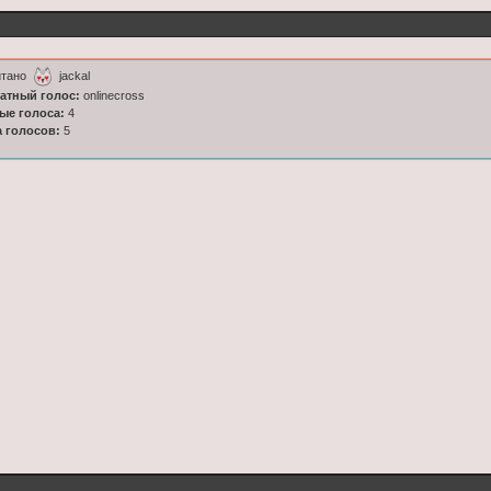
итано
jackal
латный голос:
onlinecross
ные голоса:
4
а голосов:
5