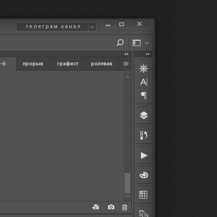
телеграм канал
-6
прорыв
графист
ролевая