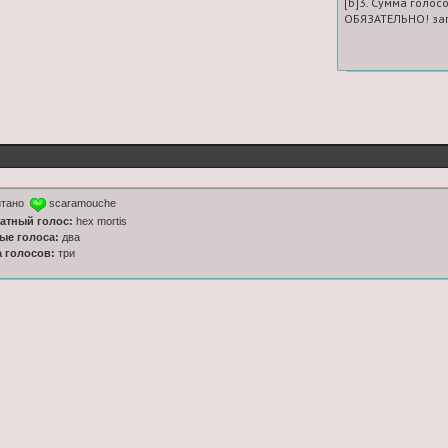
[b]3. Сумма голосов
ОБЯЗАТЕЛЬНО! зап
итано
scaramouche
латный голос:
hex mortis
ные голоса:
два
а голосов:
три