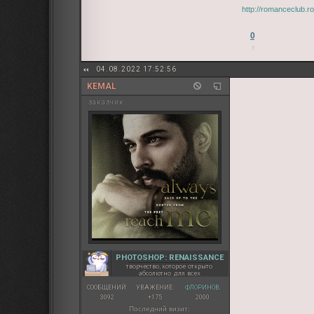
http://romanceclub.
0
04.08.2022 17:52:56
KEMAL
заказчик
PHOTOSHOP: RENAISSANCE
творчество, которое открыто
абсолютно для всех
СООБЩЕНИЙ:
УВАЖЕНИЕ:
ФЛОРИНОВ:
3092
+175
2000
Последний визит: