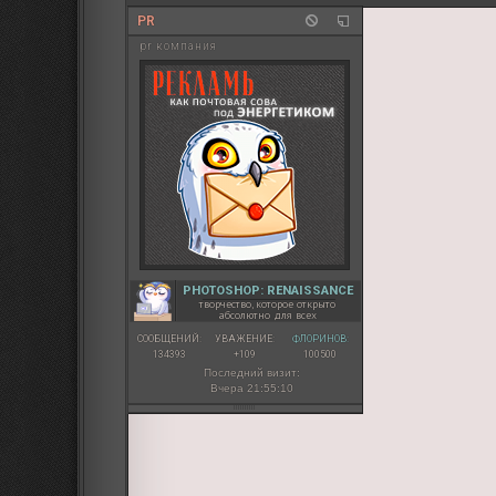
PR
pr компания
PHOTOSHOP: RENAISSANCE
творчество, которое открыто
абсолютно для всех
СООБЩЕНИЙ:
УВАЖЕНИЕ:
ФЛОРИНОВ:
134393
+109
100500
Последний визит:
Вчера 21:55:10