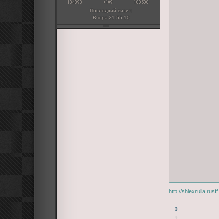
134393
+109
100500
Последний визит:
Вчера 21:55:10
http://shlexnulla.ru
0