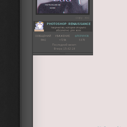
copy:
эос
PHOTOSHOP: RENAISSANCE
творчество, которое открыто
абсолютно для всех
СООБЩЕНИЙ:
УВАЖЕНИЕ:
ФЛОРИНОВ:
5902
+7256
5 370
Последний визит:
Вчера 15:42:18