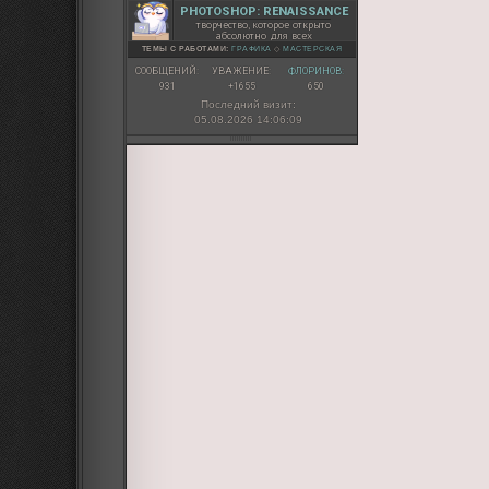
PHOTOSHOP: RENAISSANCE
творчество, которое открыто
абсолютно для всех
ТЕМЫ С РАБОТАМИ:
ГРАФИКА
◇
МАСТЕРСКАЯ
СООБЩЕНИЙ:
УВАЖЕНИЕ:
ФЛОРИНОВ:
931
+1655
650
Последний визит:
05.08.2026 14:06:09