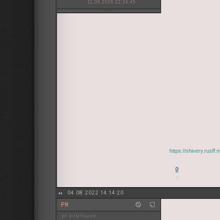
11.05.2026 22:24:45
https://shivery.rusf
0
04.08.2022 14:14:20
PR
pr компания