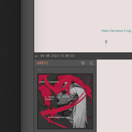
https://arcanus.f-r
0
04.08.2022 15:38:50
GREYZ
skr