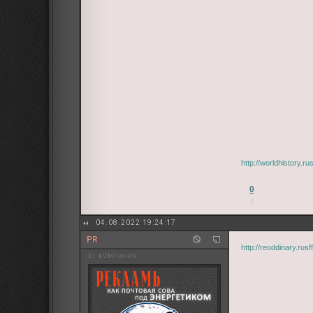
http://worldhistory.
0
04.08.2022 19:24:17
PR
http://reoddinary.ru
pr компания