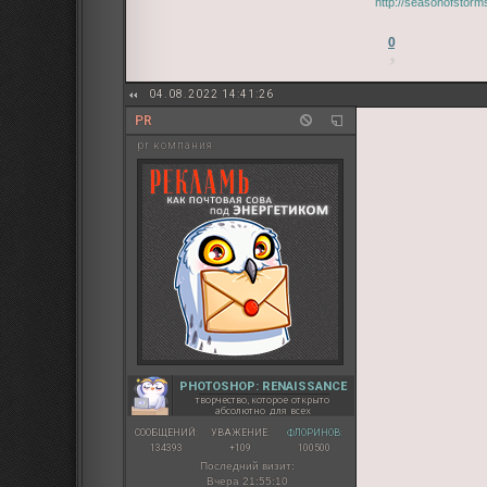
http://seasonofstor
0
04.08.2022 14:41:26
PR
pr компания
PHOTOSHOP: RENAISSANCE
творчество, которое открыто
абсолютно для всех
СООБЩЕНИЙ:
УВАЖЕНИЕ:
ФЛОРИНОВ:
134393
+109
100500
Последний визит:
Вчера 21:55:10