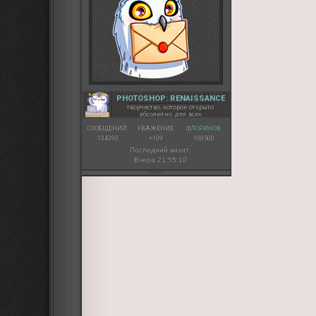
PHOTOSHOP: RENAISSANCE
творчество, которое открыто
абсолютно для всех
СООБЩЕНИЙ:
УВАЖЕНИЕ:
ФЛОРИНОВ:
134393
+109
100500
Последний визит:
Вчера 21:55:10