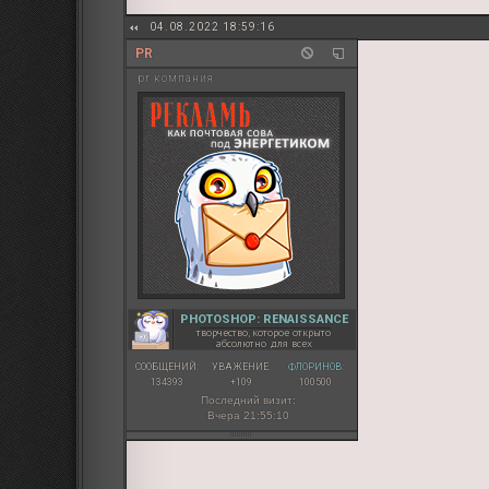
04.08.2022 18:59:16
PR
pr компания
PHOTOSHOP: RENAISSANCE
творчество, которое открыто
абсолютно для всех
СООБЩЕНИЙ:
УВАЖЕНИЕ:
ФЛОРИНОВ:
134393
+109
100500
Последний визит:
Вчера 21:55:10