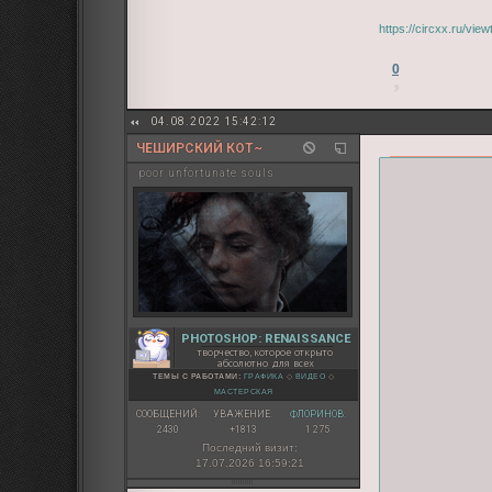
https://circxx.ru/vi
0
04.08.2022 15:42:12
ЧЕШИРСКИЙ КОТ~
poor unfortunate souls
PHOTOSHOP: RENAISSANCE
творчество, которое открыто
абсолютно для всех
ТЕМЫ С РАБОТАМИ:
ГРАФИКА
◇
ВИДЕО
◇
МАСТЕРСКАЯ
СООБЩЕНИЙ:
УВАЖЕНИЕ:
ФЛОРИНОВ:
2430
+1813
1 275
Последний визит:
17.07.2026 16:59:21