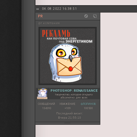
04.08.2022 16:38:51
PR
pr компания
PHOTOSHOP: RENAISSANCE
творчество, которое открыто
абсолютно для всех
СООБЩЕНИЙ:
УВАЖЕНИЕ:
ФЛОРИНОВ:
134393
+109
100500
Последний визит:
Вчера 21:55:10