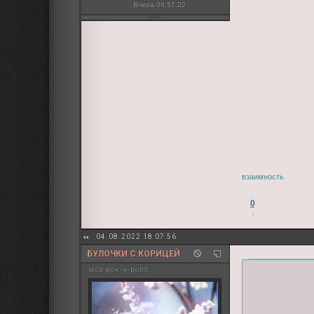
Вчера 06:57:22
взаимность
0
04.08.2022 18:07:56
БУЛОЧКИ С КОРИЦЕЙ
мой рок-н-ролл