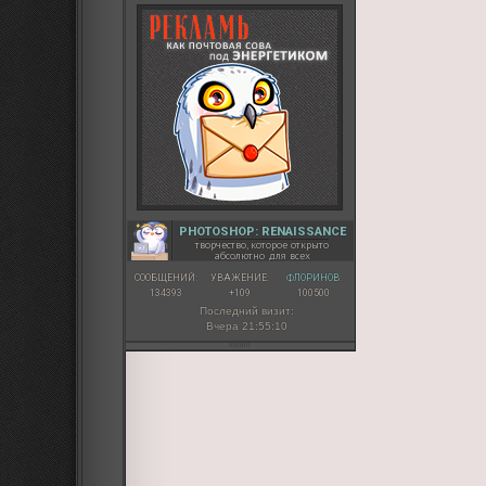
PHOTOSHOP: RENAISSANCE
творчество, которое открыто
абсолютно для всех
СООБЩЕНИЙ:
УВАЖЕНИЕ:
ФЛОРИНОВ:
134393
+109
100500
Последний визит:
Вчера 21:55:10