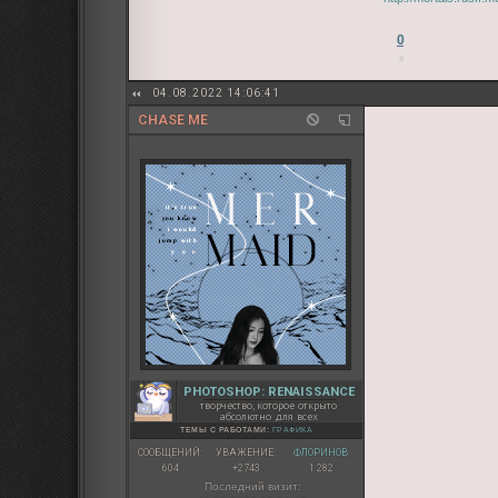
0
04.08.2022 14:06:41
CHASE ME
.
PHOTOSHOP: RENAISSANCE
творчество, которое открыто
абсолютно для всех
ТЕМЫ С РАБОТАМИ:
ГРАФИКА
СООБЩЕНИЙ:
УВАЖЕНИЕ:
ФЛОРИНОВ:
604
+2743
1 282
Последний визит: