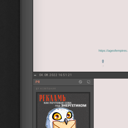
https://ageofempires
0
04.08.2022 16:51:21
PR
pr компания