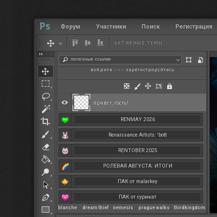
Форум
Участники
Поиск
Регистрация
АКТИВНЫЕ ТЕМЫ
полезные ссылки
войдите
или
зарегистрируйтесь
.
привет, гость!
RENMAY 2026
Renaissance Artists: 'bott
RENTOBER 2025
РОЛЕВАЯ АВГУСТА: ИТОГИ
ПАК от malarkey
ПАК от сурикат
blanche
–
dream thief
–
nemesis
–
prague walks
–
thirdkingdom
РЕНМАЙ