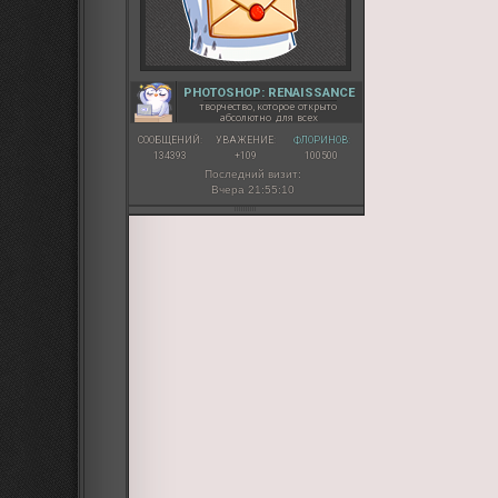
PHOTOSHOP: RENAISSANCE
творчество, которое открыто
абсолютно для всех
СООБЩЕНИЙ:
УВАЖЕНИЕ:
ФЛОРИНОВ:
134393
+109
100500
Последний визит:
Вчера 21:55:10