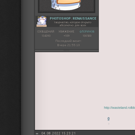
PHOTOSHOP: RENAISSANCE
творчество, которое открыто
абсолютно для всех
СООБЩЕНИЙ:
УВАЖЕНИЕ:
ФЛОРИНОВ:
134393
+109
100500
Последний визит:
Вчера 21:55:10
http://wasteland.rol
0
04.08.2022 15:23:21