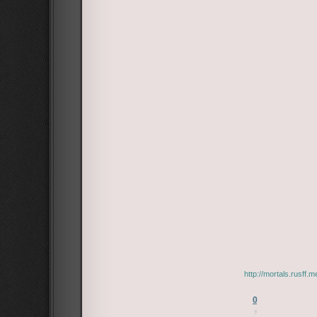
http://mortals.rusff
0