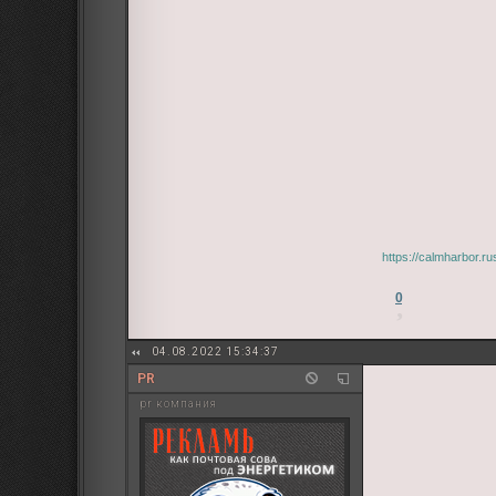
https://calmharbor.r
0
04.08.2022 15:34:37
PR
pr компания