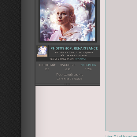
PHOTOSHOP: RENAISSANCE
творчество, которое открыто
абсолютно для всех
ТЕМЫ С РАБОТАМИ:
ГРАФИКА
СООБЩЕНИЙ:
УВАЖЕНИЕ:
ФЛОРИНОВ:
736
+890
1 760
Последний визит:
Сегодня 07:04:04
https://drinkbutterb