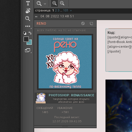
РОЛЕВАЯ МАРТА: ИТОГИ
страница:
1
2
3
…
101
»
ПАК от diem
04.08.2022 13:48:51
RENO
всех люблю. на лс не отвечаю
Код:
[quote][align=
[font=Book An
[align=center][
PHOTOSHOP: RENAISSANCE
творчество, которое открыто
абсолютно для всех
СООБЩЕНИЙ:
УВАЖЕНИЕ:
1485
+7381
Последний визит:
12.07.2026 09:41:05