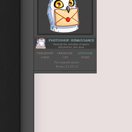
PHOTOSHOP: RENAISSANCE
творчество, которое открыто
абсолютно для всех
СООБЩЕНИЙ:
УВАЖЕНИЕ:
ФЛОРИНОВ:
134393
+109
100500
Последний визит:
Вчера 21:55:10