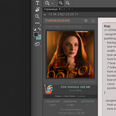
РОЛЕВАЯ МАРТА: ИТОГИ
страница:
1
2
3
…
6
»
ПАК от diem
12.04.2022 23:25:11
THIRDKINGDOM
Код:
я свободен ото всех оков
<!--HTML
.rasiginf
padding:
    back
    line-
    width
    text-a
    font-
    /* te
    /* let
    font-s
    borde
    box-
copy:
долархайд
    color:
YOU SHOULD SEE ME
    positi
in a crown
}

ТЕМЫ С РАБОТАМИ:
ГРАФИКА
 .rasigli
СООБЩЕНИЙ:
УВАЖЕНИЕ:
ФЛОРИНОВ:
    font-s
12995
+23468
~
    font-f
Последний визит:
03.08.2026 11:38:36