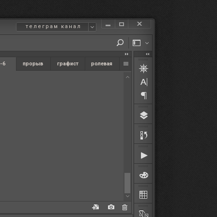
телеграм канал
-6
прорыв
графист
ролевая