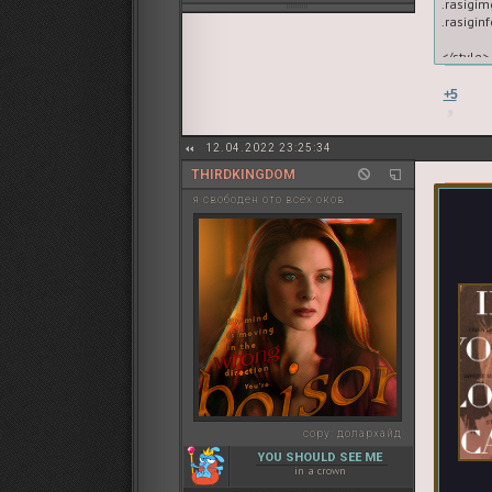
.rasigim
.rasigin
</style>

<link hr
+5
<center>
<center>
12.04.2022 23:25:34
<font st
THIRDKINGDOM
    font-
    font-st
я свободен ото всех оков
    font-
    lette
    text
    colo
<br><br>

<div cl
В отбор
<b>Обра
<br>• з
<br>• т
<br>• о
copy:
долархайд
<br><br>

YOU SHOULD SEE ME
<a href=
in a crown
</div>
