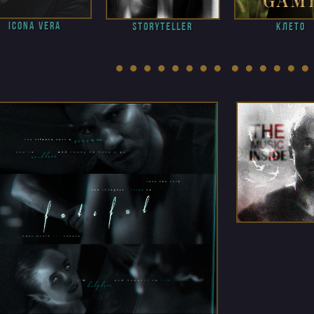
icona vera
Storyteller
клето
● ● ● ● ● ● ● ● ● ● ● ● ● ●