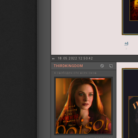
+4
18.05.2022 12:50:42
THIRDKINGDOM
я свободен ото всех оков