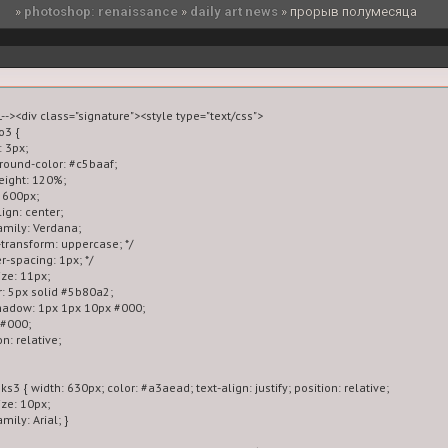
»
photoshop: renaissance
»
daily art news
»
прорыв полумесяца
--><div class="signature"><style type="text/css">

o3 {

 3px;

ground-color: #c5baaf;

height: 120%;

: 600px;

lign: center;

family: Verdana;

xt-transform: uppercase; */

ter-spacing: 1px; */

ize: 11px;

r: 5px solid #5b80a2;

shadow: 1px 1px 10px #000;

 #000;

on: relative;

nks3 { width: 630px; color: #a3aead; text-align: justify; position: relative;

ize: 10px;

amily: Arial; }
