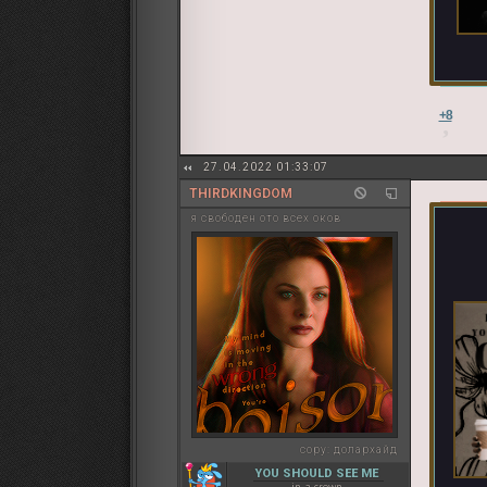
+8
27.04.2022 01:33:07
THIRDKINGDOM
я свободен ото всех оков
copy:
долархайд
YOU SHOULD SEE ME
in a crown