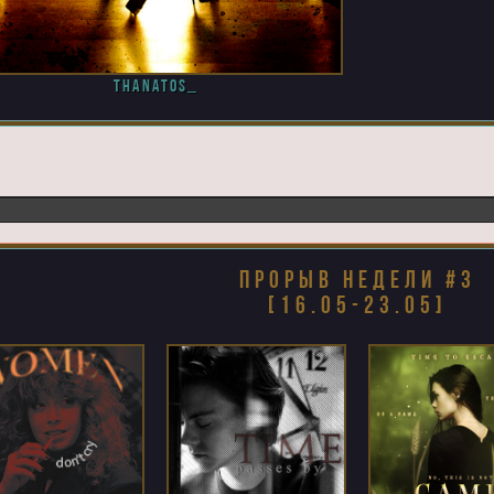
thanatos_
прорыв недели #3
[16.05-23.05]