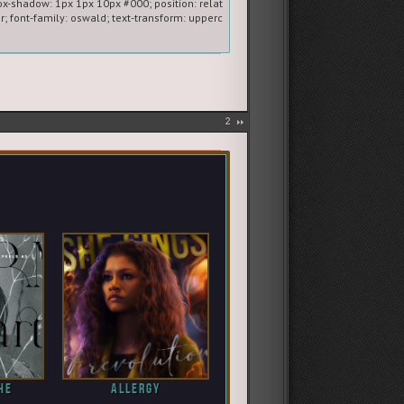
x-shadow: 1px 1px 10px #000; position: relative;} 

r; font-family: oswald; text-transform: uppercase; letter-spacing: 1px; font-size: 1
">

ve; border: 5px solid #5b80a2;">

2
етить работы некоторых артеров. Кто-то впервые пробует силы в работе с г
актикующие графисты, главное условие отбора — шаг вперед к развитию своег
he
Allergy