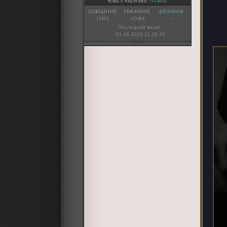
</center>
ТЕМЫ С РАБОТАМИ:
ГРАФИКА
<br>

СООБЩЕНИЙ:
УВАЖЕНИЕ:
ФЛОРИНОВ:
<br>

12995
+23468
~
</div>

Последний визит:
<br>

03.08.2026 11:38:36
<br>