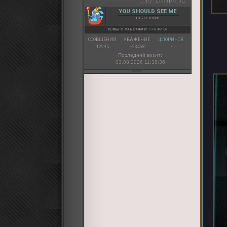
copy:
долархайд
YOU SHOULD SEE ME
in a crown
ТЕМЫ С РАБОТАМИ:
ГРАФИКА
СООБЩЕНИЙ:
УВАЖЕНИЕ:
ФЛОРИНОВ:
12995
+23468
~
Последний визит:
03.08.2026 11:38:36