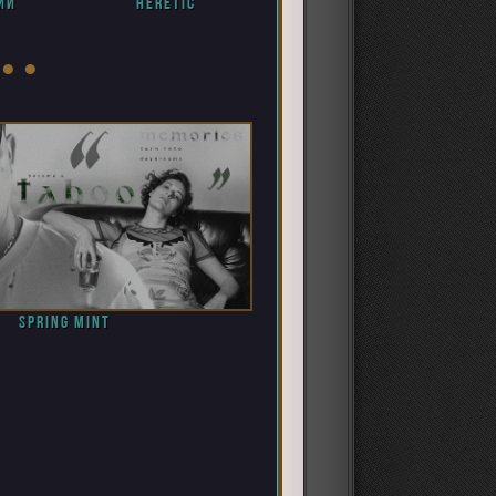
ий
heretic
 ● ●
spring mint