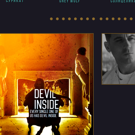
сурикат
Grey Wolf
солнцелик
● ● ● ● ● ● ● ● ● ● ● ● ● ●