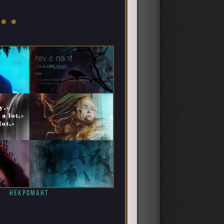
 ● ●
некромант