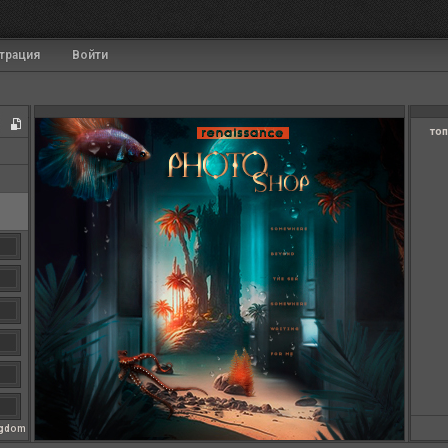
трация
Войти
топ
ngdom