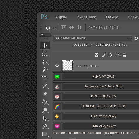
Форум
Участники
Поиск
Регис
АКТИВНЫЕ ТЕМЫ
полезные ссылки
войдите
или
зарегистрируйтесь
.
привет, гость!
RENMAY 2026
Renaissance Artists: 'bott
RENTOBER 2025
РОЛЕВАЯ АВГУСТА: ИТОГИ
ПАК от malarkey
ПАК от сурикат
blanche
–
dream thief
–
nemesis
–
prague walks
–
thirdki
РЕНМАЙ