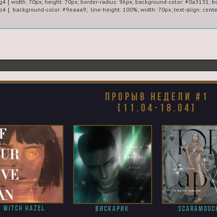
g4 { width: 70px; height: 70px; border-radius: 96px; background-color: #0a3131; bo
fo4 {  background-color: #9eaaa9;  line-height: 100%; width: 70px; text-align: cente
ef="http://fonts.googleapis.com/css?family=Oswald" rel="stylesheet" type="text/css
<div style="width: 700px; height: auto; background-color: #3e3e3e; position: relati
<br><br>

yle=" font-family: 'Times New Roman';

size: 16px !important;

yle: italic;

weight: bold;

прорыв недели #1
r-spacing: 3px;

[11.04-18.04]
-shadow: 1px 1px 3px #000000;

r: #5b80a2; ">Прорыв полумесяца ☾!</b></font>

ass="rasiginfo3"><br>Двухнедельная рубрика нашего проекта, призванная отм
ку прорыва недели могут попадать как начинающие, так и давно и успешно пр
щаем ваше внимание, на следующие моменты:</b>

а попадание в таблицу прорыва артер автоматически получает 100 флоринов;

ема выделяется важной на две недели;

тбор происходит силами действующего АМС состава проекта.

"https://imagiart.ru/viewtopic.php?id=15040"><b>прошлая тема</b></a><br><br>

witch hazel
Вискарик
scaramouc