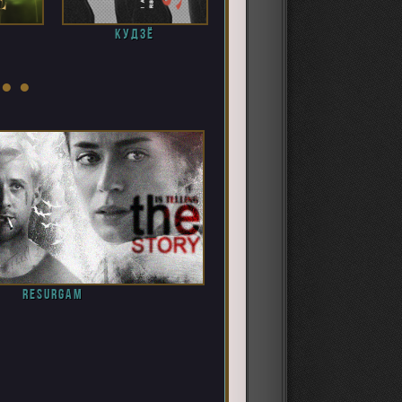
кудзё
 ● ●
resurgam