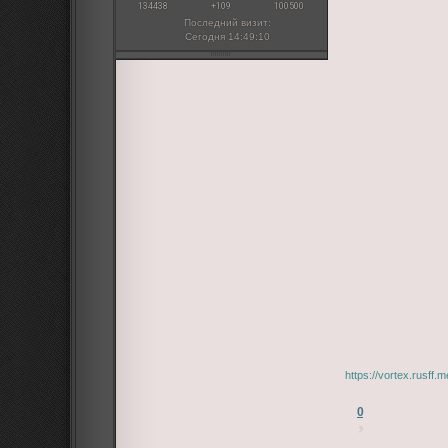
134438
+109
100500
Последний визит:
Сегодня 14:49:10
https://vortex.rusff
0