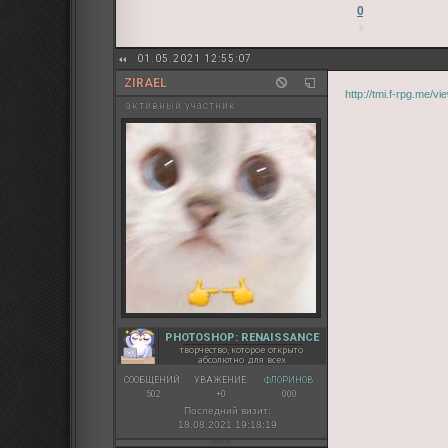
0
01.05.2021 12:55:07
ZIRAEL
http://tmi.f-rpg.me/
активный участник
PHOTOSHOP: RENAISSANCE
творчество, которое открыто
абсолютно для всех
СООБЩЕНИЙ:
УВАЖЕНИЕ:
ФЛОРИНОВ:
502
+0
000
Последний визит:
18.08.2021 19:18:19