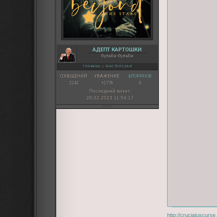
АДЕПТ КАРТОШКИ
бульба-бульба
ГРАФИКА
◇
МАСТЕРСКАЯ
СООБЩЕНИЙ:
УВАЖЕНИЕ:
ФЛОРИНОВ:
2242
+2776
0
Последний визит:
28.02.2023 11:54:17
http://cruciatuscurs