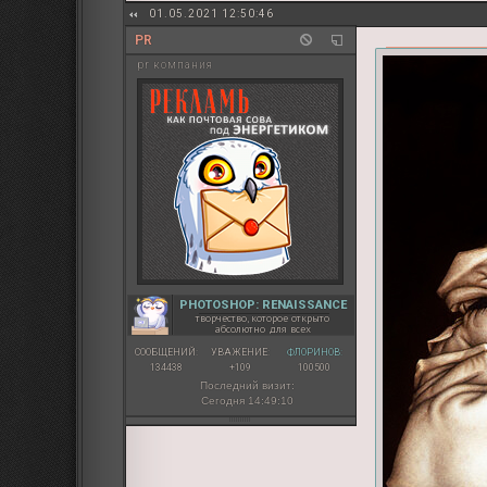
01.05.2021 12:50:46
PR
pr компания
PHOTOSHOP: RENAISSANCE
творчество, которое открыто
абсолютно для всех
СООБЩЕНИЙ:
УВАЖЕНИЕ:
ФЛОРИНОВ:
134438
+109
100500
Последний визит:
Сегодня 14:49:10