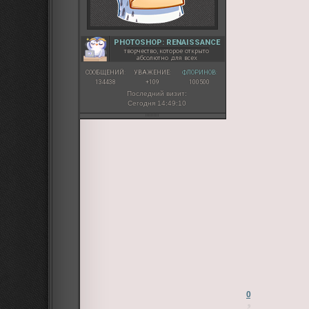
PHOTOSHOP: RENAISSANCE
творчество, которое открыто
абсолютно для всех
СООБЩЕНИЙ:
УВАЖЕНИЕ:
ФЛОРИНОВ:
134438
+109
100500
Последний визит:
Сегодня 14:49:10
0