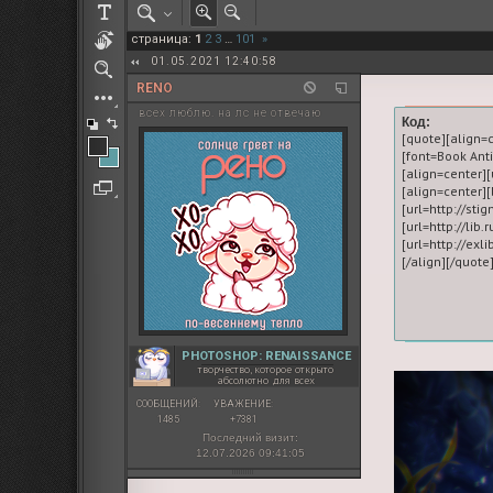
РОЛЕВАЯ МАРТА: ИТОГИ
страница:
1
2
3
…
101
»
ПАК от diem
01.05.2021 12:40:58
RENO
всех люблю. на лс не отвечаю
Код:
[quote][align=
[font=Book An
[align=center][
[align=center
[url=http://sti
[url=http://lib
[url=http://exl
PHOTOSHOP: RENAISSANCE
творчество, которое открыто
абсолютно для всех
СООБЩЕНИЙ:
УВАЖЕНИЕ:
1485
+7381
Последний визит:
12.07.2026 09:41:05