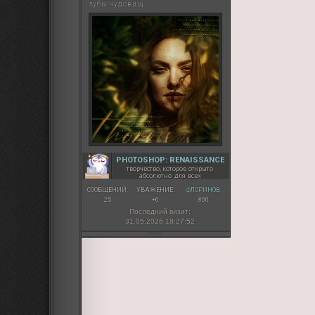
зубы чудовищ
PHOTOSHOP: RENAISSANCE
творчество, которое открыто
абсолютно для всех
СООБЩЕНИЙ:
УВАЖЕНИЕ:
ФЛОРИНОВ:
25
+6
800
Последний визит:
31.05.2026 18:27:52