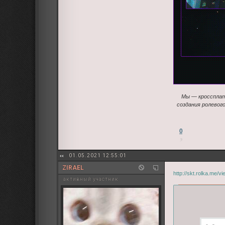
Мы — кроссплат
создания ролевог
0
01.05.2021 12:55:01
ZIRAEL
http://skt.rolka.me/
активный участник