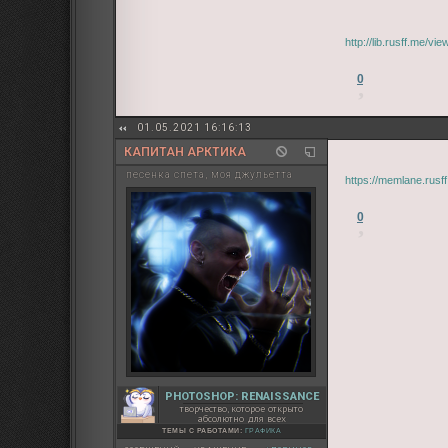
http://lib.rusff.me/v
0
01.05.2021 16:16:13
КАПИТАН АРКТИКА
песенка спета, моя джульетта
https://memlane.rus
0
PHOTOSHOP: RENAISSANCE
творчество, которое открыто
абсолютно для всех
ТЕМЫ С РАБОТАМИ:
ГРАФИКА