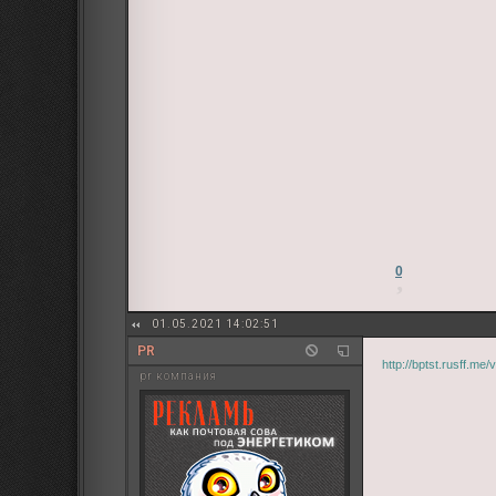
0
01.05.2021 14:02:51
PR
http://bptst.rusff.m
pr компания