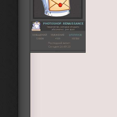
PHOTOSHOP: RENAISSANCE
творчество, которое открыто
абсолютно для всех
СООБЩЕНИЙ:
УВАЖЕНИЕ:
ФЛОРИНОВ:
134438
+109
100500
Последний визит:
Сегодня 14:49:10