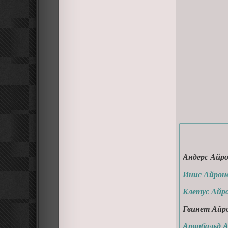
Андерс Айро
Инис Айрон
Клетус Айр
Гвинет Айр
Арчибальд 