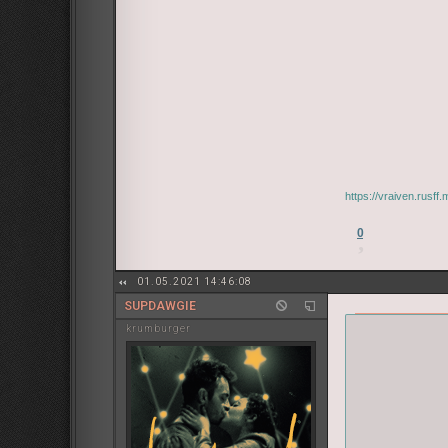
https://vraiven.rusf
0
01.05.2021 14:46:08
SUPDAWGIE
krumburger