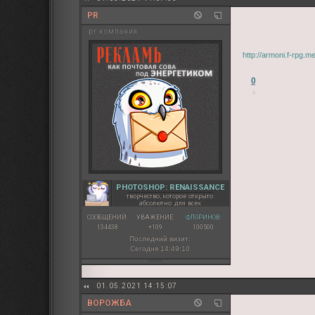
PR
pr компания
http://armoni.f-rpg.
0
PHOTOSHOP: RENAISSANCE
творчество, которое открыто
абсолютно для всех
СООБЩЕНИЙ:
УВАЖЕНИЕ:
ФЛОРИНОВ:
134438
+109
100500
Последний визит:
Сегодня 14:49:10
01.05.2021 14:15:07
ВОРОЖБА