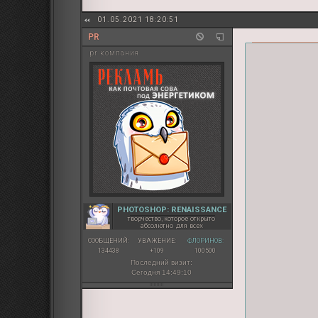
01.05.2021 18:20:51
PR
pr компания
PHOTOSHOP: RENAISSANCE
творчество, которое открыто
абсолютно для всех
СООБЩЕНИЙ:
УВАЖЕНИЕ:
ФЛОРИНОВ:
134438
+109
100500
Последний визит:
Сегодня 14:49:10