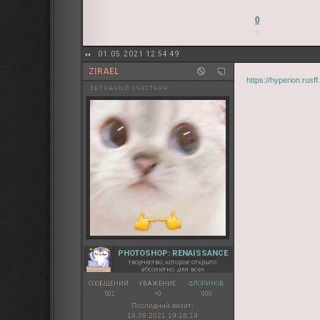
0
01.05.2021 12:54:49
ZIRAEL
https://hyperion.rus
активный участник
PHOTOSHOP: RENAISSANCE
творчество, которое открыто
абсолютно для всех
СООБЩЕНИЙ:
УВАЖЕНИЕ:
ФЛОРИНОВ:
502
+0
000
Последний визит:
18.08.2021 19:18:19