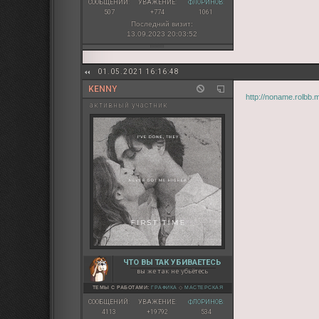
СООБЩЕНИЙ:
УВАЖЕНИЕ:
ФЛОРИНОВ:
507
+774
1061
Последний визит:
13.09.2023 20:03:52
01.05.2021 16:16:48
KENNY
http://noname.rolbb
активный участник
ЧТО ВЫ ТАК УБИВАЕТЕСЬ
вы же так не убьётесь
ТЕМЫ С РАБОТАМИ:
ГРАФИКА
◇
МАСТЕРСКАЯ
СООБЩЕНИЙ:
УВАЖЕНИЕ:
ФЛОРИНОВ:
4113
+19792
534