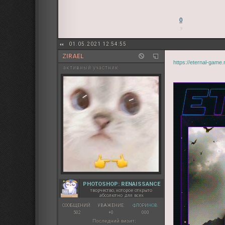
0
01.05.2021 12:54:55
ZIRAEL
https://eternal-game
активный участник
PHOTOSHOP: RENAISSANCE
творчество, которое открыто
абсолютно для всех
СООБЩЕНИЙ:
УВАЖЕНИЕ:
ФЛОРИНОВ:
502
+0
000
Последний визит: