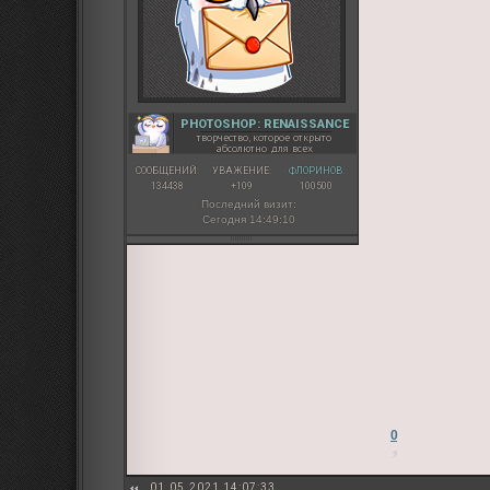
PHOTOSHOP: RENAISSANCE
творчество, которое открыто
абсолютно для всех
СООБЩЕНИЙ:
УВАЖЕНИЕ:
ФЛОРИНОВ:
134438
+109
100500
Последний визит:
Сегодня 14:49:10
0
01.05.2021 14:07:33