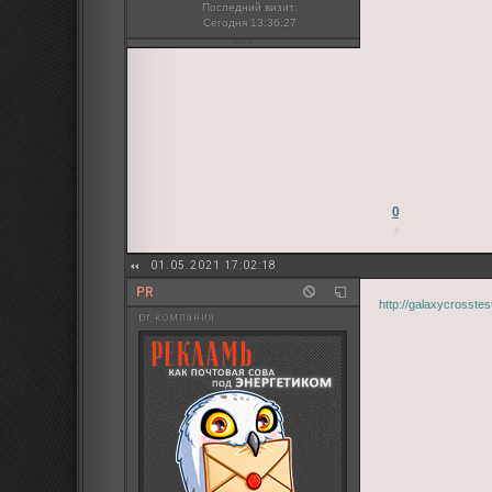
Последний визит:
Сегодня 13:36:27
0
01.05.2021 17:02:18
PR
http://galaxycrosstes
pr компания