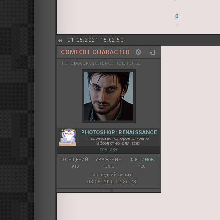
0
01.05.2021 15:02:50
COMFORT CHARACTER
гетеросексуальное подполье
PHOTOSHOP: RENAISSANCE
творчество, которое открыто
абсолютно для всех
ГРАФИКА
СООБЩЕНИЙ:
УВАЖЕНИЕ:
ФЛОРИНОВ:
918
+3513
420
Последний визит:
03.08.2026 12:26:23