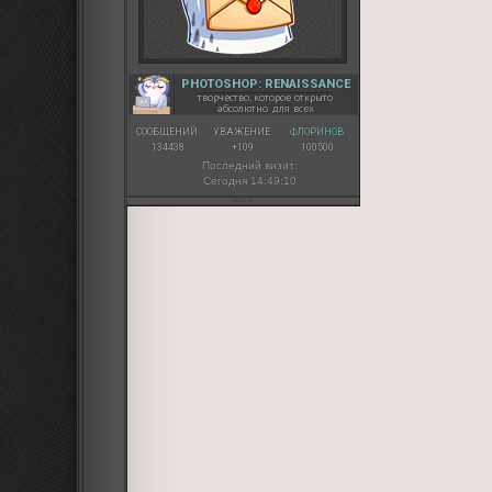
PHOTOSHOP: RENAISSANCE
творчество, которое открыто
абсолютно для всех
СООБЩЕНИЙ:
УВАЖЕНИЕ:
ФЛОРИНОВ:
134438
+109
100500
Последний визит:
Сегодня 14:49:10