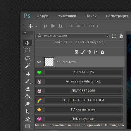
Форум
Участники
Поиск
Регистрация
АКТИВНЫЕ ТЕМЫ
полезные ссылки
войдите
или
зарегистрируйтесь
.
привет, гость!
RENMAY 2026
Renaissance Artists: 'bott
RENTOBER 2025
РОЛЕВАЯ АВГУСТА: ИТОГИ
ПАК от malarkey
ПАК от сурикат
blanche
–
dream thief
–
nemesis
–
prague walks
–
thirdkingdom
РЕНМАЙ