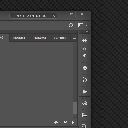
телеграм канал
-6
прорыв
графист
ролевая