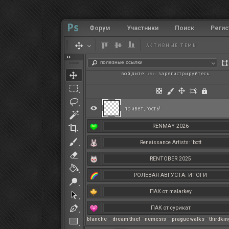
Форум
Участники
Поиск
Регис
АКТИВНЫЕ ТЕМЫ
полезные ссылки
войдите
или
зарегистрируйтесь
.
привет, гость!
RENMAY 2026
Renaissance Artists: 'bott
RENTOBER 2025
РОЛЕВАЯ АВГУСТА: ИТОГИ
ПАК от malarkey
ПАК от сурикат
blanche
–
dream thief
–
nemesis
–
prague walks
–
thirdki
РЕНМАЙ