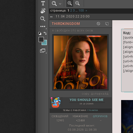
РОЛЕВАЯ МАРТА: ИТОГИ
страница:
1
2
3
…
100
»
ПАК от diem
11.04.2020 22:20:00
THIRDKINGDOM
я свободен ото всех оков
Код:
[quot
[font
[align
[alig
[url=h
[url=h
[url=h
copy:
долархайд
YOU SHOULD SEE ME
in a crown
ТЕМЫ С РАБОТАМИ:
ГРАФИКА
СООБЩЕНИЙ:
УВАЖЕНИЕ:
ФЛОРИНОВ:
12995
+23468
~
Последний визит:
03.08.2026 11:38:36