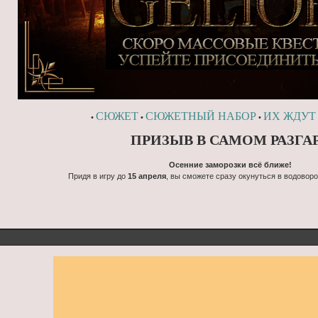
СЮЖЕТ
СЮЖЕТНЫЙ НАБОР
ИХ ЖДУТ
•
•
•
ПРИЗЫВ В САМОМ РАЗГА
Осенние заморозки всё ближе!
Придя в игру до
15 апреля
, вы сможете сразу окунуться в водовор