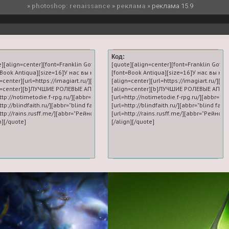
»
photoshop: renaissance
»
реклама
»
реклама 15.9
Код:
e][align=center][font=Franklin Gothic Medium][size=20][url=https://imagiart.ru/]Л
[quote][align=center][font=Franklin Gothi
=Book Antiqua][size=16]У нас вы научитесь делать первоклассную графику для 
[font=Book Antiqua][size=16]У нас вы н
=center][url=https://imagiart.ru/][img]https://forumstatic.ru/files/0019/f9/d4/36870
[align=center][url=https://imagiart.ru/][im
n=center][b]ЛУЧШИЕ РОЛЕВЫЕ АПРЕЛЯ:[/b]

[align=center][b]ЛУЧШИЕ РОЛЕВЫЕ АПРЕЛЯ
ttp://notimetodie.f-rpg.ru/][abbr="NO TIME TO DIE"][img]https://i.imgur.com/NgsFry1
[url=http://notimetodie.f-rpg.ru/][abbr="N
ttp://blindfaith.ru/][abbr="blind faith"][img]https://i.imgur.com/YIc1GNm.png[/img][/
[url=http://blindfaith.ru/][abbr="blind fai
ttp://rains.rusff.me/][abbr="Рейнс: Новая империя"][img]https://i.imgur.com/qV1lqF
[url=http://rains.rusff.me/][abbr="Рейнс: 