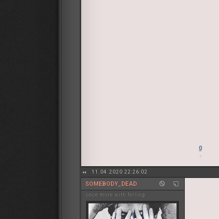
0
11.04.2020 22:26:02
SOMEBODY_DEAD
once more with felling