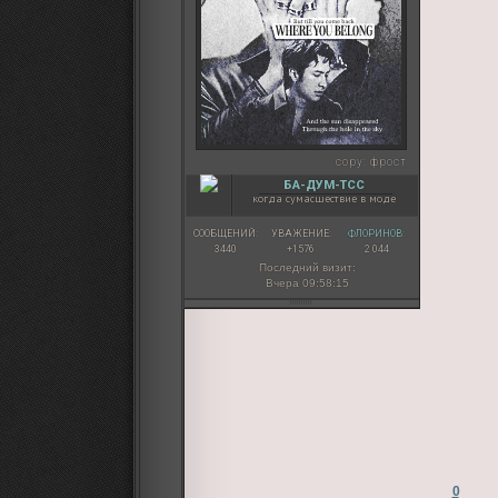
copy:
фрост
БА-ДУМ-ТСС
когда сумасшествие в моде
СООБЩЕНИЙ:
УВАЖЕНИЕ:
ФЛОРИНОВ:
3440
+1576
2 044
Последний визит:
Вчера 09:58:15
0