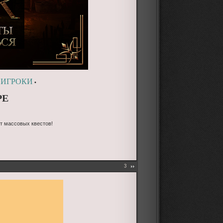
 ИГРОКИ
•
РЕ
от массовых квестов!
3