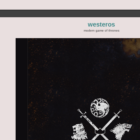
westeros
modern game of thrones