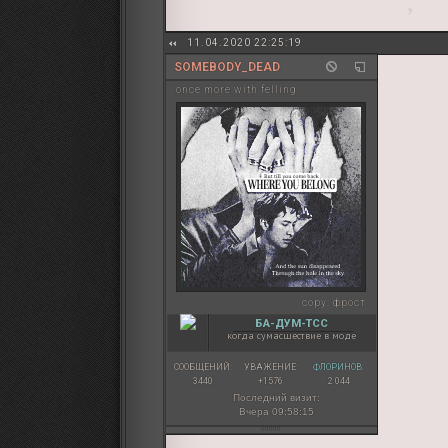
11.04.2020 22:25:19
SOMEBODY_DEAD
once more with felling
copy:
фрост
БА-ДУМ-ТСС
когда сумасшествие в моде
СООБЩЕНИЙ:
УВАЖЕНИЕ:
ФЛОРИНОВ:
3440
+1576
2 044
Последний визит:
Вчера 09:58:15