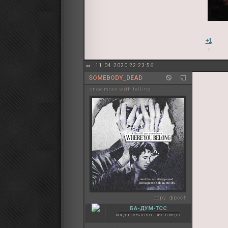
+1
11.04.2020 22:23:56
SOMEBODY_DEAD
once more with felling
copy:
фрост
БА-ДУМ-ТСС
когда сумасшествие в моде