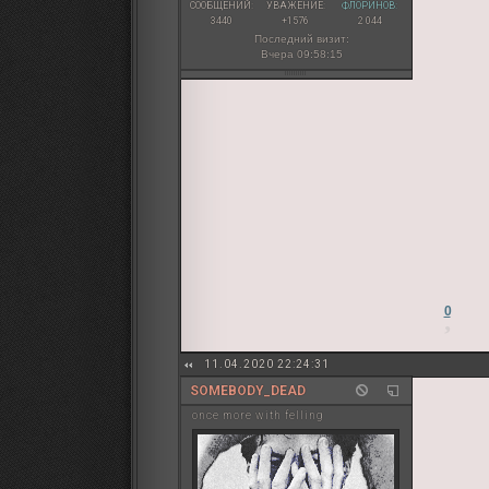
СООБЩЕНИЙ:
УВАЖЕНИЕ:
ФЛОРИНОВ:
3440
+1576
2 044
Последний визит:
Вчера 09:58:15
0
11.04.2020 22:24:31
SOMEBODY_DEAD
once more with felling