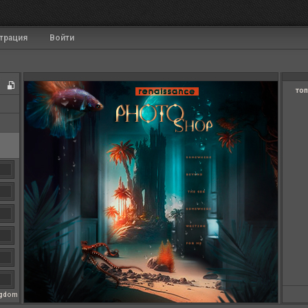
трация
Войти
топ
ngdom