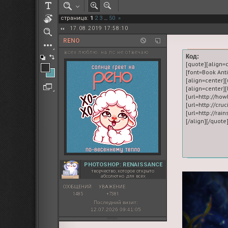
РОЛЕВАЯ МАРТА: ИТОГИ
страница:
1
2
3
…
50
»
ПАК от diem
17.08.2019 17:58:10
RENO
всех люблю. на лс не отвечаю
Код:
[quote][align=
[font=Book An
[align=center][
[align=center
[url=http://ho
[url=http://cru
[url=http://rai
PHOTOSHOP: RENAISSANCE
творчество, которое открыто
абсолютно для всех
СООБЩЕНИЙ:
УВАЖЕНИЕ:
1485
+7381
Последний визит:
12.07.2026 09:41:05