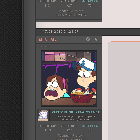
СООБЩЕНИЙ:
УВАЖЕНИЕ:
ФЛОРИНОВ:
1153
+27
764
Последний визит:
31.05.2026 15:23:02
17.08.2019 21:26:07
EPIC FAIL
fauecn
PHOTOSHOP: RENAISSANCE
творчество, которое открыто
абсолютно для всех
СООБЩЕНИЙ:
УВАЖЕНИЕ:
ФЛОРИНОВ:
1153
+27
764
Последний визит:
31.05.2026 15:23:02