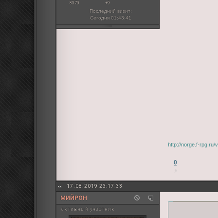
8370
+9
Последний визит:
Сегодня 01:43:41
http://norge.f-rpg.r
0
17.08.2019 23:17:33
МИЙРОН
активный участник