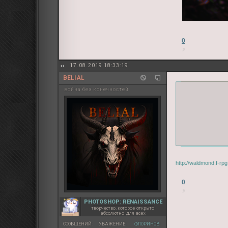
0
17.08.2019 18:33:19
BELIAL
война без конечностей
http://waldmond.f-rp
0
PHOTOSHOP: RENAISSANCE
творчество, которое открыто
абсолютно для всех
СООБЩЕНИЙ:
УВАЖЕНИЕ:
ФЛОРИНОВ: