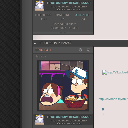
PHOTOSHOP: RENAISSANCE
творчество, которое открыто
абсолютно для всех
СООБЩЕНИЙ:
УВАЖЕНИЕ:
ФЛОРИНОВ:
1153
+27
764
Последний визит:
31.05.2026 15:23:02
17.08.2019 21:25:57
EPIC FAIL
fauecn
http://lovkach.mybb
0
PHOTOSHOP: RENAISSANCE
творчество, которое открыто
абсолютно для всех