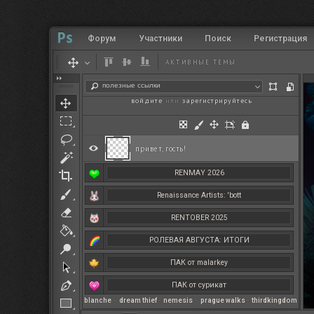
Форум
Участники
Поиск
Регистрация
АКТИВНЫЕ ТЕМЫ
полезные ссылки
войдите
или
зарегистрируйтесь
.
привет, гость!
RENMAY 2026
Renaissance Artists: 'bott
RENTOBER 2025
РОЛЕВАЯ АВГУСТА: ИТОГИ
ПАК от malarkey
ПАК от сурикат
blanche
–
dream thief
–
nemesis
–
prague walks
–
thirdkingdom
РЕНМАЙ