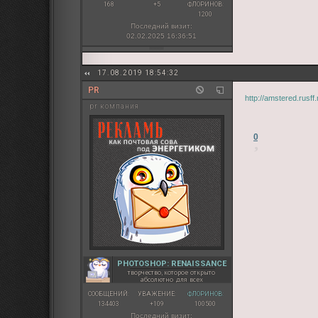
168
+5
ФЛОРИНОВ:
1200
Последний визит:
02.02.2025 16:36:51
17.08.2019 18:54:32
PR
http://amstered.rus
pr компания
0
PHOTOSHOP: RENAISSANCE
творчество, которое открыто
абсолютно для всех
СООБЩЕНИЙ:
УВАЖЕНИЕ:
ФЛОРИНОВ:
134403
+109
100500
Последний визит: