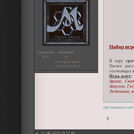
Набор игр
СООБЩЕНИЙ:
УВАЖЕНИЕ:
8370
+9
В игру
ср
Последний визит:
Также рас
Сегодня 01:43:41
состоящих в
Игра ждет
:
Арина, Све
Завулон, Ге
Лемешева, 
http://newdozor.rus
0
17.08.2019 23:17:45