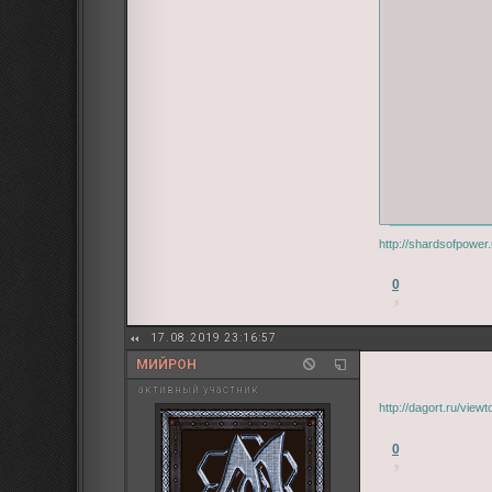
http://shardsofpower
0
17.08.2019 23:16:57
МИЙРОН
активный участник
http://dagort.ru/vie
0