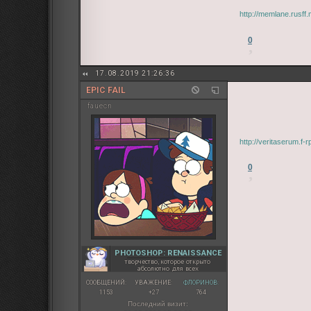
http://memlane.rusf
0
17.08.2019 21:26:36
EPIC FAIL
fauecn
http://veritaserum.f
0
PHOTOSHOP: RENAISSANCE
творчество, которое открыто
абсолютно для всех
СООБЩЕНИЙ:
УВАЖЕНИЕ:
ФЛОРИНОВ:
1153
+27
764
Последний визит: