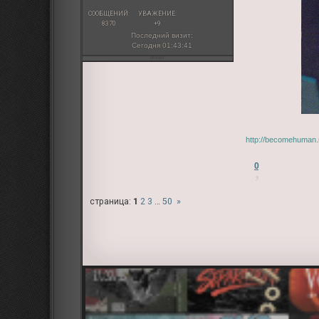
СООБЩЕНИЙ:
УВАЖЕНИЕ:
8370
+9
Последний визит:
Сегодня 01:43:41
http://becomehuman.
0
страница:
1
2
3
…
50
»