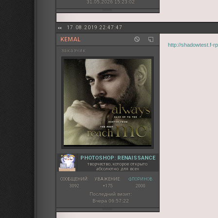
31.05.2026 15:23:02
17.08.2019 22:47:47
KEMAL
http://shadowtest.f-
заказчик
PHOTOSHOP: RENAISSANCE
творчество, которое открыто
абсолютно для всех
СООБЩЕНИЙ:
УВАЖЕНИЕ:
ФЛОРИНОВ:
3092
+175
2000
Последний визит:
Вчера 06:57:22