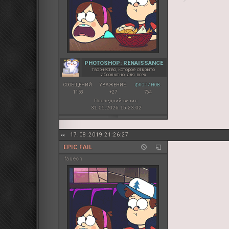
PHOTOSHOP: RENAISSANCE
творчество, которое открыто
абсолютно для всех
СООБЩЕНИЙ:
УВАЖЕНИЕ:
ФЛОРИНОВ:
1153
+27
764
Последний визит:
31.05.2026 15:23:02
17.08.2019 21:26:27
EPIC FAIL
fauecn