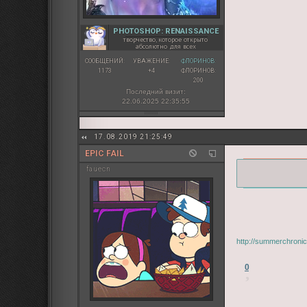
PHOTOSHOP: RENAISSANCE
творчество, которое открыто
абсолютно для всех
СООБЩЕНИЙ:
УВАЖЕНИЕ:
ФЛОРИНОВ:
1173
+4
ФЛОРИНОВ:
200
Последний визит:
22.06.2025 22:35:55
17.08.2019 21:25:49
EPIC FAIL
fauecn
http://summerchroni
0