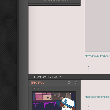
http://drinkbutterbe
0
17.08.2019 21:26:16
EPIC FAIL
fauecn
http://sacramentolif
0