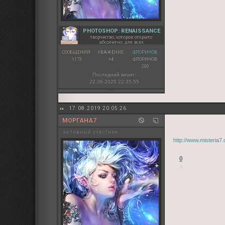
PHOTOSHOP: RENAISSANCE
творчество, которое открыто
абсолютно для всех
СООБЩЕНИЙ:
УВАЖЕНИЕ:
ФЛОРИНОВ:
1173
+4
ФЛОРИНОВ:
200
Последний визит:
22.06.2025 22:35:55
17.08.2019 20:05:26
МОРГАНА7
активный участник
http://www.misteria
0