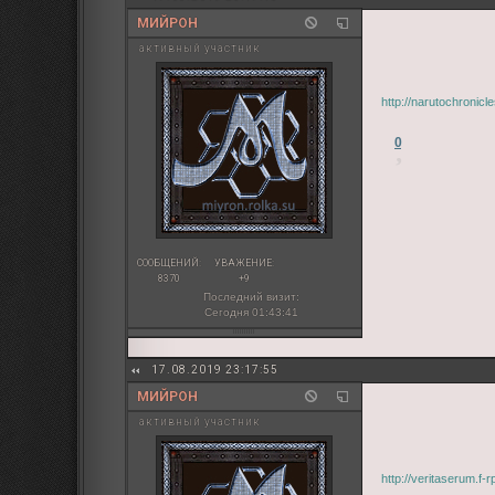
МИЙРОН
активный участник
http://narutochronic
0
СООБЩЕНИЙ:
УВАЖЕНИЕ:
8370
+9
Последний визит:
Сегодня 01:43:41
17.08.2019 23:17:55
МИЙРОН
активный участник
http://veritaserum.f