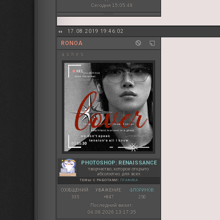
Сегодня 15:05:48
17.08.2019 19:46:02
RONOA
a s h e s
PHOTOSHOP: RENAISSANCE
творчество, которое открыто
абсолютно для всех
ТЕМЫ С РАБОТАМИ:
ГРАФИКА
СООБЩЕНИЙ:
УВАЖЕНИЕ:
ФЛОРИНОВ:
335
+847
250
Последний визит:
04.08.2026 13:17:35