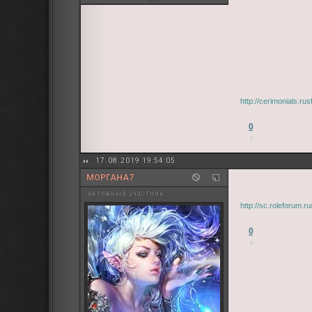
http://cerimonials.r
0
17.08.2019 19:54:05
МОРГАНА7
активный участник
http://sc.roleforum.
0