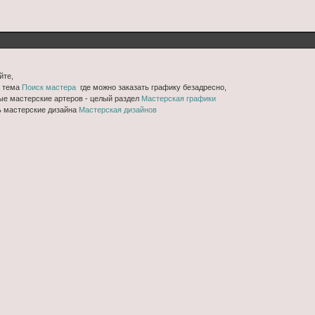
йте,
ь тема
Поиск мастера
где можно заказать графику безадресно,
ые мастерские артеров - целый раздел
Мастерская графики
ь мастерские дизайна
Мастерская дизайнов