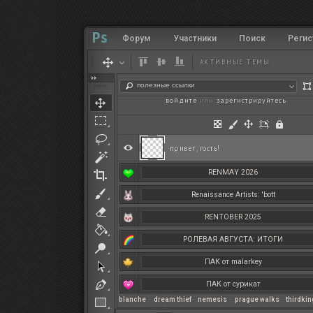
Форум
Участники
Поиск
Регис
АКТИВНЫЕ ТЕМЫ
полезные ссылки
войдите
или
зарегистрируйтесь
.
привет, гость!
RENMAY 2026
Renaissance Artists: 'bott
RENTOBER 2025
РОЛЕВАЯ АВГУСТА: ИТОГИ
ПАК от malarkey
ПАК от сурикат
blanche
–
dream thief
–
nemesis
–
prague walks
–
thirdki
РЕНМАЙ