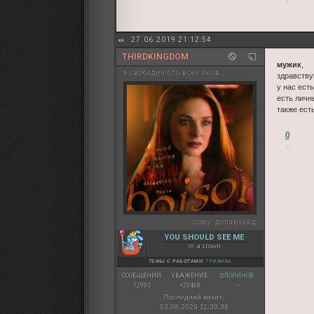
27.06.2019 21:12:54
THIRDKINGDOM
мужик
,
я свободен ото всех оков
здравству
у нас ест
есть личн
также ест
0
copy:
долархайд
YOU SHOULD SEE ME
in a crown
ТЕМЫ С РАБОТАМИ:
ГРАФИКА
СООБЩЕНИЙ:
УВАЖЕНИЕ:
ФЛОРИНОВ:
12995
+23468
~
Последний визит:
03.08.2026 11:38:36