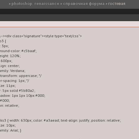
»
photoshop: renaissance
»
справочная форума
»
гостевая
--><div class="signature"><style type="text/css">

o3 {

 3px;

ground-color: #c5baaf;

height: 120%;

: 600px;

lign: center;

family: Verdana;

xt-transform: uppercase; */

ter-spacing: 1px; */

ize: 11px;

r: 5px solid #5b80a2;

shadow: 1px 1px 10px #000;

 #000;

on: relative;

nks3 { width: 630px; color: #a3aead; text-align: justify; position: relative;

ize: 10px;

amily: Arial; }
