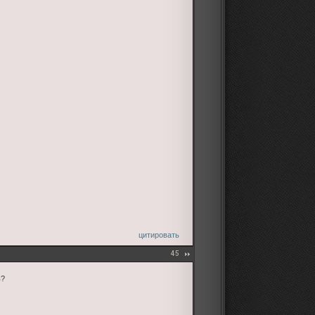
цитировать
45
ь?