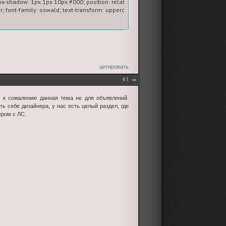
x-shadow: 1px 1px 10px #000; position: relative;} 

r; font-family: oswald; text-transform: uppercase; letter-spacing: 1px; font-size: 1
">

ve; border: 5px solid #5b80a2;">

цитировать
41
к к сожалению данная тема не для объявлений.
ь себе дизайнера, у нас есть целый раздел, где
ром с ЛС.
>

и PR</b> аккаунта. Для того, чтобы вам было проще ориентироваться, мы сдела
//imagiart.ru/viewtopic.php?id=14986#p957686>вопросов</a><br><br>

очту:</b>

ытым текстом;
