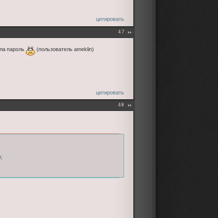
цитировать
47
ыла пароль
(пользователь ameklin)
цитировать
48
;