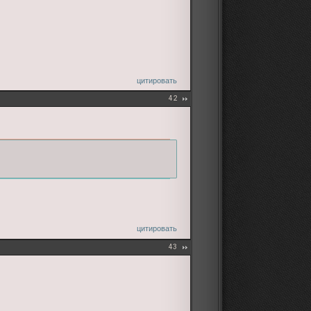
цитировать
42
цитировать
43