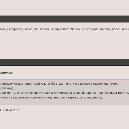
можно попросить поменять пароль от профиля? Давно не заходила, посему вовсе заб
слоупок
,
тановления доступа к профилю, либо в случае отказа прихода пароля на почту:
ваем ник;
ваем почту, на которую произведена регистрация и новый пароль, под скрытым текстом
ничего из вышеперечисленного у вас нет, мы сверяемся по вашему ip.
е не помните?