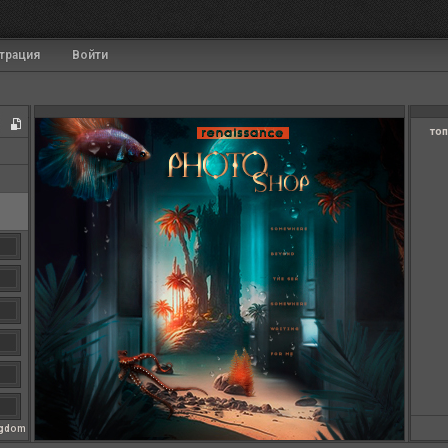
трация
Войти
топ
ngdom