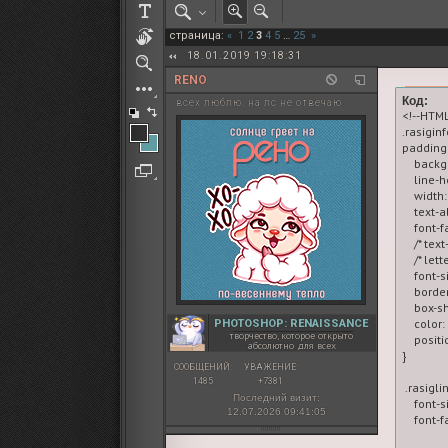
РОЛЕВАЯ МАРТА: ИТОГИ
страница:
«
1
2
3
4
5
…
25
»
ПАК от diem
18.01.2019 19:18:31
RENO
Код:
всех люблю. на лс не отвечаю
<!--HTML
.rasiginf
padding:
    back
    line-
    width
    text-a
    font-
    /* te
    /* let
    font-s
    borde
    box-
    color:
PHOTOSHOP: RENAISSANCE
творчество, которое открыто
    positi
абсолютно для всех
}

СООБЩЕНИЙ:
УВАЖЕНИЕ:
1485
+7381
 .rasigli
Последний визит:
    font-s
12.07.2026 09:41:05
    font-f