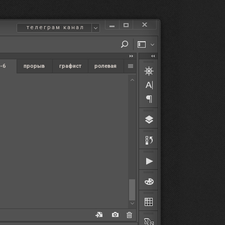
телеграм канал
-6
прорыв
графист
ролевая