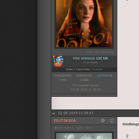
copy:
долархайд
YOU SHOULD SEE ME
in a crown
ТЕМЫ С РАБОТАМИ:
ГРАФИКА
СООБЩЕНИЙ:
УВАЖЕНИЕ:
ФЛОРИНОВ:
12995
+23468
~
Последний визит:
03.08.2026 11:38:36
22.05.2019 21:39:31
FILITSKAYA
thirdkin
филя здесь, здесь все
0