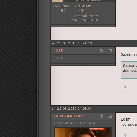
абсолютно для всех
</div>

</center>
СООБЩЕНИЙ:
УВАЖЕНИЕ:
<br>

1485
+7381
<br>

Последний визит:
</div>

12.07.2026 09:41:05
<br>

<br>
22.05.2019 19:20:19
LOST
Здравству
гость
Скрыты
Для прос
0
22.05.2019 21:08:08
THIRDKINGDOM
LOST
я свободен ото всех оков
поставили
0