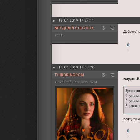
12.07.2019 17:27:11
БЛУДНЫЙ СЛОУПОК
Доброго) 
гость
0
12.07.2019 17:53:20
THIRDKINGDOM
Блудный 
я свободен ото всех оков
Для восс
1. указы
2. указы
3. если 
почту тож
0