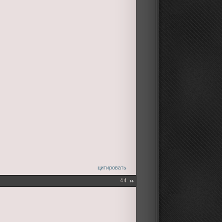
цитировать
44