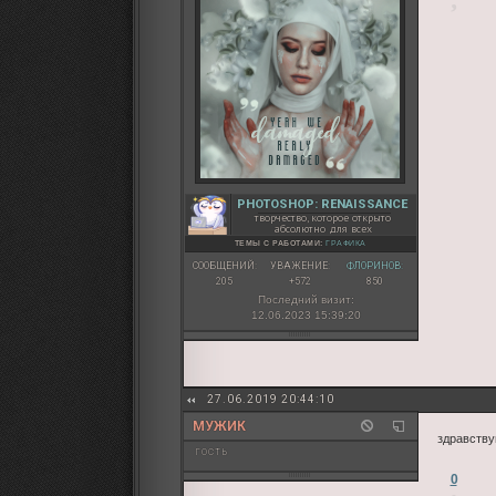
PHOTOSHOP: RENAISSANCE
творчество, которое открыто
абсолютно для всех
ТЕМЫ С РАБОТАМИ:
ГРАФИКА
СООБЩЕНИЙ:
УВАЖЕНИЕ:
ФЛОРИНОВ:
205
+572
850
Последний визит:
12.06.2023 15:39:20
27.06.2019 20:44:10
МУЖИК
здравству
гость
0