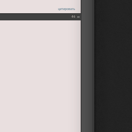
цитировать
46