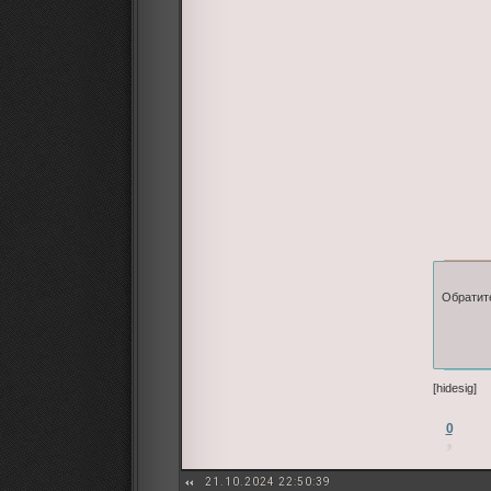
Обратите
[hidesig]
0
21.10.2024 22:50:39