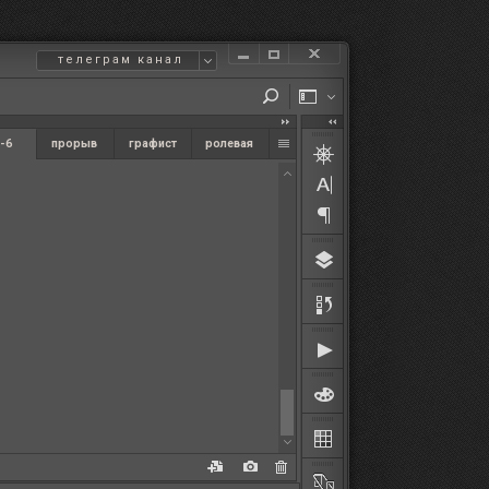
телеграм канал
-6
прорыв
графист
ролевая