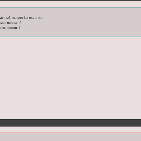
латный голос:
karma cross
ные голоса:
0
а голосов:
1