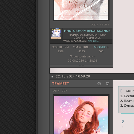
copy:
satira
PHOTOSHOP: RENAISSANCE
творчество, которое открыто
абсолютно для всех
ТЕМЫ С РАБОТАМИ:
ГРАФИКА
СООБЩЕНИЙ:
УВАЖЕНИЕ:
ФЛОРИНОВ:
2589
+1325
500
Последний визит:
05.08.2026 14:28:08
22.10.2024 10:58:28
TEAMEET
засчи
бегу. ору
1. Бесп
2. Плат
3. Сумм
0