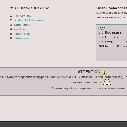
УЧАСТНИКИ КОНКУРСА:
шаблон голосовани
(по желанию
можно пр
1.
memory lane
добавьте тег скрытого 
2.
Boston: tabloid horror
3.
karma cross
Код:
4.
soul love
[b]1. Бесплатный 
5.
cursed land
[b]2. Платные гол
6.
onlinecross
[b]3. Сумма голосо
ОБЯЗАТЕЛЬНО! зап
ATTENTION
 внимание: в правила конкурса внесены изменения. Внимательно прочтите прежде, ч
от ответственности
Узнать подробнее о причинах нововведений можн