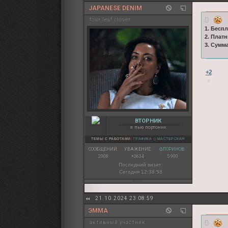
JAPANESE DENIM
four leaf clover
1. Бесп
2. Плат
3. Сумм
+2
ВТОРНИК
я пью портоник
ТЕМЫ С РАБОТАМИ:
ГРАФИКА
◇
МАСТЕРСКАЯ
СООБЩЕНИЙ:
УВАЖЕНИЕ:
ФЛОРИНОВ:
2008
+3634
5 900
Последний визит:
Сегодня 12:38:58
21.10.2024 23:08:59
ЭММА
активный участник