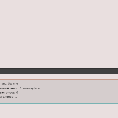
тано, blanche
латный голос:
1. memory lane
ные голоса:
0
а голосов:
1