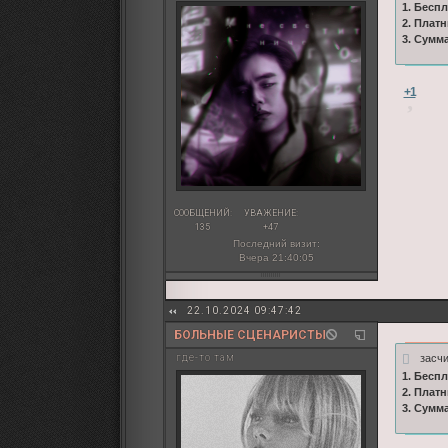
1. Бесп
2. Плат
3. Сумм
+1
СООБЩЕНИЙ:
УВАЖЕНИЕ:
135
+47
Последний визит:
Вчера 21:40:05
22.10.2024 09:47:42
БОЛЬНЫЕ СЦЕНАРИСТЫ
засчи
где-то там
1. Бесп
2. Плат
3. Сумм