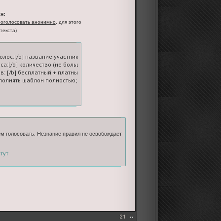
я:
оголосовать анонимно
, для этого
текста)
голос:[/b] название участника-ролевой

оса:[/b] количество (не больше пяти; на вашем счете должно быть достаточное
в: [/b] бесплатный + платные

олнять шаблон полностью; если платных голосов нет, ставьте 0
ем голосовать. Незнание правил не освобождает
о
тут
21