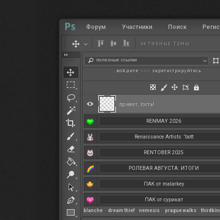
Форум
Участники
Поиск
Регис
АКТИВНЫЕ ТЕМЫ
полезные ссылки
войдите
или
зарегистрируйтесь
.
привет, гость!
RENMAY 2026
Renaissance Artists: 'bott
RENTOBER 2025
РОЛЕВАЯ АВГУСТА: ИТОГИ
ПАК от malarkey
ПАК от сурикат
blanche
–
dream thief
–
nemesis
–
prague walks
–
thirdki
РЕНМАЙ