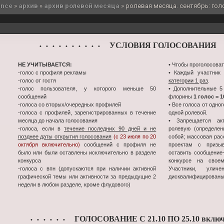
ance
»
архив
»
архив ролевой месяца
»
ролевая месяца. сентябрь: голо
УСЛОВИЯ ГОЛОСОВАНИЯ
• • • • • • • • • •
•
НЕ УЧИТЫВАЕТСЯ:
• Чтобы проголосоват
-голос с профиля рекламы
• Каждый участник
-голос от гостя
категории 1 раз
.
-голос пользователя, у которого меньше 50
• Дополнительные 5
сообщений
флорины
1 голос = 
-голоса со вторых/очередных профилей
• Все голоса от одно
-голоса с профилей, зарегистрированных в течение
одной ролевой.
месяца до начала голосования
• Запрещается ак
-голоса, если в
течение последних 90 дней и не
ролевую (определен
позднее даты открытия голосования
(с 23 июля по 20
собой; массовая ра
октября включительно)
сообщений с профиля не
проектам с призыв
было или были оставлены исключительно в разделе
оставить сообщение
конкурса
конкурсе на свое
-голоса с впн (допускаются при наличии активной
Участники, улич
графической темы или активности за предыдущие 2
дисквалифицированы
недели в любом разделе, кроме флудового)
ГОЛОСОВАНИЕ С 21.10 ПО 25.10 включ
• • • • • •