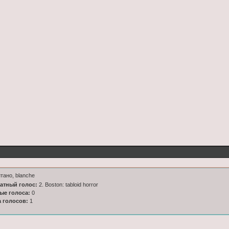
тано, blanche
латный голос:
2. Boston: tabloid horror
ные голоса:
0
а голосов:
1