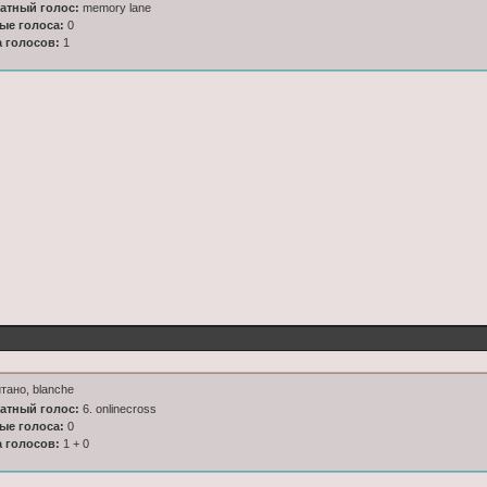
латный голос:
memory lane
ные голоса:
0
а голосов:
1
тано, blanche
латный голос:
6. onlinecross
ные голоса:
0
а голосов:
1 + 0