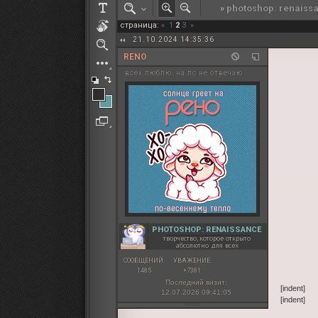
»
photoshop: renaiss
РОЛЕВАЯ МАРТА: ИТОГИ
страница:
«
1
2
3
»
ПАК от diem
21.10.2024 14:35:36
RENO
всех люблю. на лс не отвечаю
PHOTOSHOP: RENAISSANCE
творчество, которое открыто
абсолютно для всех
СООБЩЕНИЙ:
УВАЖЕНИЕ:
1485
+7381
Последний визит:
[indent]
12.07.2026 09:41:05
[indent]