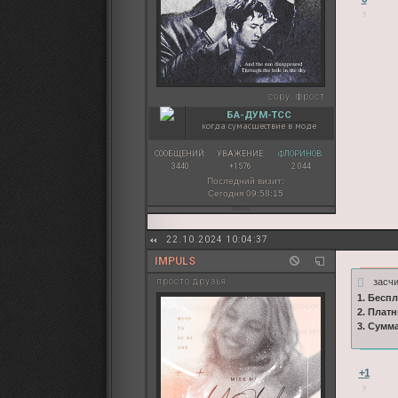
copy:
фрост
БА-ДУМ-ТСС
когда сумасшествие в моде
СООБЩЕНИЙ:
УВАЖЕНИЕ:
ФЛОРИНОВ:
3440
+1576
2 044
Последний визит:
Сегодня 09:58:15
22.10.2024 10:04:37
IMPULS
засчи
просто друзья
1. Бесп
2. Плат
3. Сумм
+1