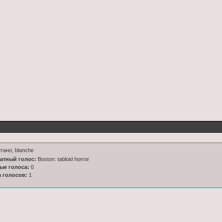
тано, blanche
латный голос:
Boston: tabloid horror
ные голоса:
0
а голосов:
1