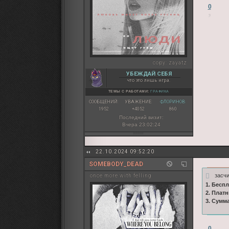
0
copy:
zayatz
УБЕЖДАЙ СЕБЯ
что это лишь игра.
ТЕМЫ С РАБОТАМИ:
ГРАФИКА
СООБЩЕНИЙ:
УВАЖЕНИЕ:
ФЛОРИНОВ:
1952
+4052
860
Последний визит:
Вчера 23:02:24
22.10.2024 09:52:20
SOMEBODY_DEAD
засчи
once more with felling
1. Бесп
2. Плат
3. Сумм
0