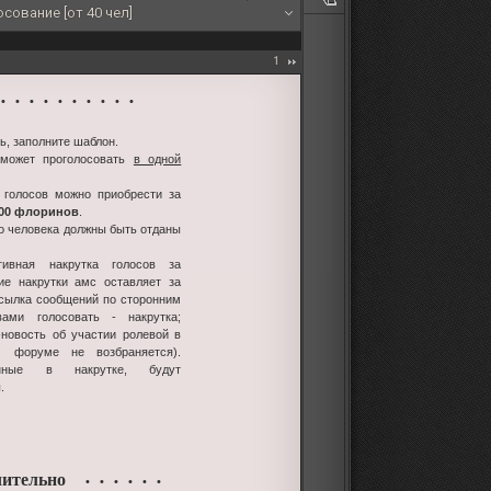
сование [от 40 чел]
1
 • • • • • • • • •
ь, заполните шаблон.
 может проголосовать
в одной
 голосов можно приобрести за
100 флоринов
.
го человека должны быть отданы
тивная накрутка голосов за
ие накрутки амс оставляет за
ссылка сообщений по сторонним
ами голосовать - накрутка;
-новость об участии ролевой в
м форуме не возбраняется).
енные в накрутке, будут
.
ительно
• • • • • •