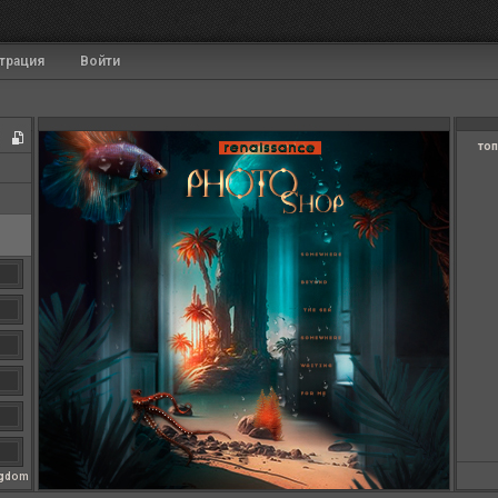
трация
Войти
топ
ngdom