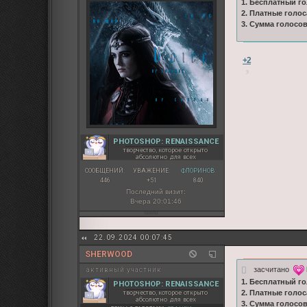
1. Бесплатный го
2. Платные голос
3. Сумма голосо
+2
PHOTOSHOP: RENAISSANCE
творчество, которое открыто
абсолютно для всех
СООБЩЕНИЙ:
УВАЖЕНИЕ:
ФЛОРИНОВ:
446
+51
840
Последний визит:
Вчера 20:01:46
22.09.2024 00:07:45
SHERWOOD
засчитано
активный участник
1. Бесплатный го
PHOTOSHOP: RENAISSANCE
творчество, которое открыто
2. Платные голос
абсолютно для всех
3. Сумма голосо