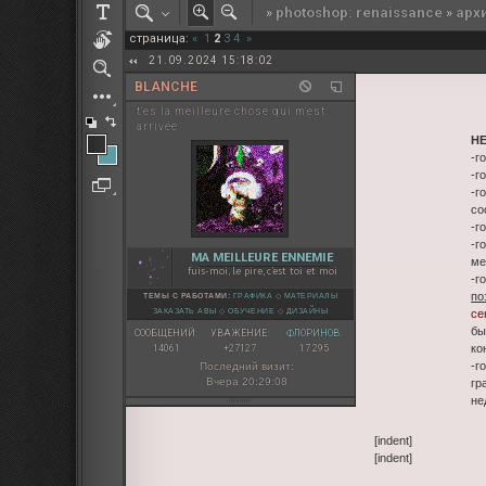
»
photoshop: renaissance
»
арх
РОЛЕВАЯ МАРТА: ИТОГИ
страница:
«
1
2
3
4
»
ПАК от diem
21.09.2024 15:18:02
BLANCHE
t'es la meilleure chose qui m'est
arrivée
Н
-г
-г
-г
со
-г
-г
MA MEILLEURE ENNEMIE
ме
fuis-moi, le pire, c'est toi et moi
-г
по
ТЕМЫ С РАБОТАМИ:
ГРАФИКА
◇
МАТЕРИАЛЫ
ЗАКАЗАТЬ АВЫ
◇
ОБУЧЕНИЕ
◇
ДИЗАЙНЫ
се
бы
СООБЩЕНИЙ:
УВАЖЕНИЕ:
ФЛОРИНОВ:
ко
14061
+27127
17 295
-г
Последний визит:
Вчера 20:29:08
гр
не
[indent]
[indent]