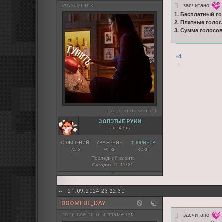
засчитано
соучастник
1. Бесплатный го
2. Платные голос
3. Сумма голосо
+4
copy:
vndy wvrhol
ЗОЛОТЫЕ РУКИ
из ж@пы
СООБЩЕНИЙ:
УВАЖЕНИЕ:
ФЛОРИНОВ:
2413
+9136
3 430
Последний визит:
Сегодня 11:41:21
21.09.2024 23:22:30
DOOMFUL_DAY
засчитано
гори всё синим пламенем