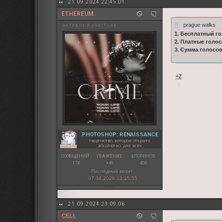
21.09.2024 22:45:01
ETHEREUM
prague walks
активный участник
1. Бесплатный го
2. Платные голос
3. Сумма голосо
+2
PHOTOSHOP: RENAISSANCE
творчество, которое открыто
абсолютно для всех
СООБЩЕНИЙ:
УВАЖЕНИЕ:
ФЛОРИНОВ:
174
+46
400
Последний визит:
07.04.2026 13:15:55
21.09.2024 23:09:06
CELL