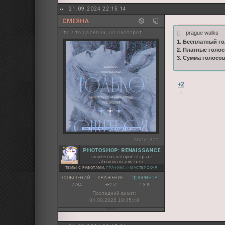
21.09.2024 22:15:14
СМЕЯНА
prague walks
та, что царевна, но наоборот
1. Бесплатный го
2. Платные голос
3. Сумма голосо
+2
copy:
эос
PHOTOSHOP: RENAISSANCE
творчество, которое открыто
абсолютно для всех
ТЕМЫ С РАБОТАМИ:
ГРАФИКА
◇
МАСТЕРСКАЯ
СООБЩЕНИЙ:
УВАЖЕНИЕ:
ФЛОРИНОВ:
2784
+8252
1 309
Последний визит:
04.08.2026 18:45:48