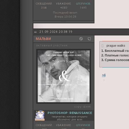
СООБЩЕНИЙ:
УВАЖЕНИЕ:
ФЛОРИНОВ:
3146
+6503
1 695
Последний визит:
Вчера 10:04:28
21.09.2024 20:38:19
МАЛЬВИ
prague walks
активный участник
1. Бесплатный го
2. Платные голос
3. Сумма голосо
+4
copy:
diem
PHOTOSHOP: RENAISSANCE
творчество, которое открыто
абсолютно для всех
СООБЩЕНИЙ:
УВАЖЕНИЕ:
ФЛОРИНОВ: