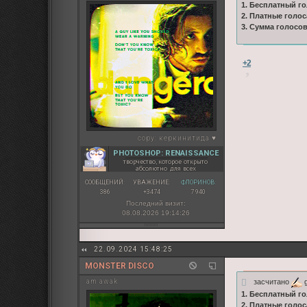
1. Бесплатный го
2. Платные голос
3. Сумма голосо
+2
copy:
керкинитида ♥
PHOTOSHOP: RENAISSANCE
творчество, которое открыто
абсолютно для всех
СООБЩЕНИЙ:
УВАЖЕНИЕ:
ФЛОРИНОВ:
386
+3474
7 940
Последний визит:
08.08.2026 19:14:26
22.09.2024 15:48:25
MONSTER DISCO
засчитано
g
am awak
1. Бесплатный го
2. Платные голос