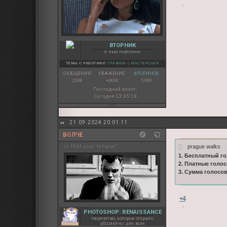
ВТОРНИК
я пью портоник
ТЕМЫ С РАБОТАМИ:
ГРАФИКА
◇
МАСТЕРСКАЯ
СООБЩЕНИЙ:
УВАЖЕНИЕ:
ФЛОРИНОВ:
2008
+3636
5 900
Последний визит:
Сегодня 13:45:18
21.09.2024 20:01:11
ВОЛЧЕ
prague walks
is that your tongue?
1. Бесплатный го
2. Платные голос
3. Сумма голосо
+4
PHOTOSHOP: RENAISSANCE
творчество, которое открыто
абсолютно для всех