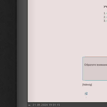
У
1.
2.
3.
Обратите внимани
[hidesig]
+2
21.09.2024 19:01:15