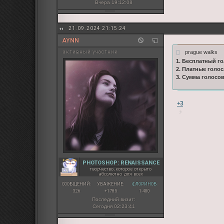
Вчера 19:12:08
21.09.2024 21:15:24
AYNN
prague walks
активный участник
1. Бесплатный го
2. Платные голос
3. Сумма голосо
+3
PHOTOSHOP: RENAISSANCE
творчество, которое открыто
абсолютно для всех
СООБЩЕНИЙ:
УВАЖЕНИЕ:
ФЛОРИНОВ:
326
+1785
1 400
Последний визит:
Сегодня 02:23:41