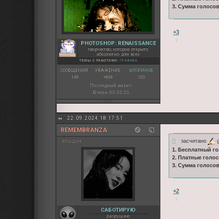
3. Сумма голосо
+3
PHOTOSHOP: RENAISSANCE
творчество, которое открыто
абсолютно для всех
ТЕМЫ С РАБОТАМИ:
ГРАФИКА
СООБЩЕНИЙ:
УВАЖЕНИЕ:
ФЛОРИНОВ:
149
+808
100
Последний визит:
Вчера 03:32:21
22.09.2024 18:17:51
REMEMBRANZA
засчитано
g
злыдня
1. Бесплатный го
2. Платные голос
3. Сумма голосо
+2
САБОТИРУЮ
разрушаю