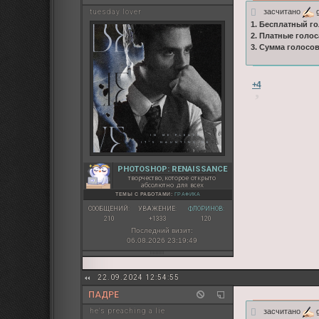
засчитано
g
tuesday lover
1. Бесплатный го
2. Платные голос
3. Сумма голосо
+4
PHOTOSHOP: RENAISSANCE
творчество, которое открыто
абсолютно для всех
ТЕМЫ С РАБОТАМИ:
ГРАФИКА
СООБЩЕНИЙ:
УВАЖЕНИЕ:
ФЛОРИНОВ:
210
+1333
120
Последний визит:
06.08.2026 23:19:49
22.09.2024 12:54:55
ПАДРЕ
засчитано
g
he's preaching a lie