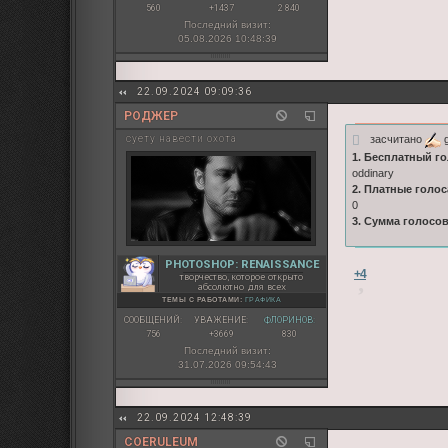
560
+1437
2 840
Последний визит:
05.08.2026 10:48:39
22.09.2024 09:09:36
РОДЖЕР
засчитано
g
суету навести охота
1. Бесплатный го
oddinary
2. Платные голос
0
3. Сумма голосо
PHOTOSHOP: RENAISSANCE
+4
творчество, которое открыто
абсолютно для всех
ТЕМЫ С РАБОТАМИ:
ГРАФИКА
СООБЩЕНИЙ:
УВАЖЕНИЕ:
ФЛОРИНОВ:
756
+3669
830
Последний визит:
31.07.2026 09:54:43
22.09.2024 12:48:39
COERULEUM