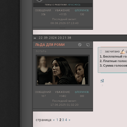
ТЕМЫ С РАБОТАМИ:
КРАСУЮСЬ
СООБЩЕНИЙ:
УВАЖЕНИЕ:
ФЛОРИНОВ:
356
+1155
130
Последний визит:
08.08.2026 07:13:40
22.09.2024 20:21:38
ЛЬДА ДЛЯ РОМИ
засчитано
g
поталь
1. Бесплатный го
2. Платные голос
3. Сумма голосо
+2
СООБЩЕНИЙ:
УВАЖЕНИЕ:
ФЛОРИНОВ:
107
+1402
300
Последний визит:
17.06.2025 01:32:20
страница:
«
1
2
3
4
»