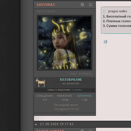
SAVIGNAC
prague walks
sailor moon
1. Бесплатный го
2. Платные голос
3. Сумма голосо
+3
copy:
simpasy
БЕЗОБРАЗИЕ
но допустим
ТЕМЫ С РАБОТАМИ:
ГРАФИКА
СООБЩЕНИЙ:
УВАЖЕНИЕ:
ФЛОРИНОВ:
519
+3058
1 340
Последний визит:
Сегодня 07:22:10
21.09.2024 19:17:42