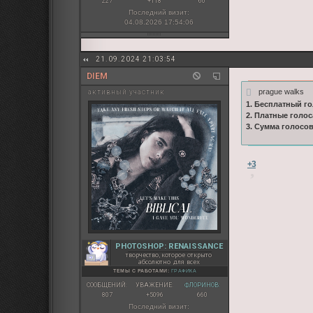
227
+118
60
Последний визит:
04.08.2026 17:54:06
21.09.2024 21:03:54
DIEM
prague walks
активный участник
1. Бесплатный го
2. Платные голос
3. Сумма голосо
+3
PHOTOSHOP: RENAISSANCE
творчество, которое открыто
абсолютно для всех
ТЕМЫ С РАБОТАМИ:
ГРАФИКА
СООБЩЕНИЙ:
УВАЖЕНИЕ:
ФЛОРИНОВ:
807
+5096
660
Последний визит: