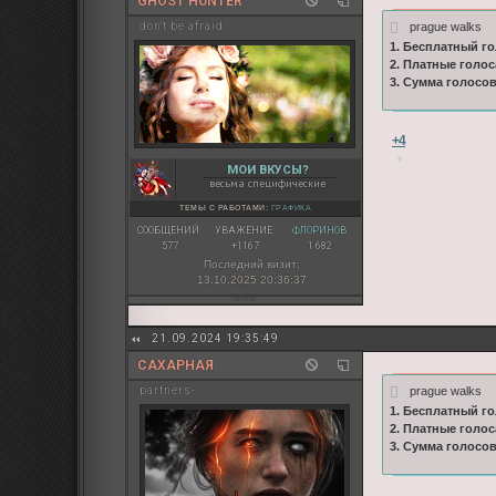
GHOST HUNTER
prague walks
don't be afraid
1. Бесплатный го
2. Платные голос
3. Сумма голосо
+4
МОИ ВКУСЫ?
весьма специфические
ТЕМЫ С РАБОТАМИ:
ГРАФИКА
СООБЩЕНИЙ:
УВАЖЕНИЕ:
ФЛОРИНОВ:
577
+1167
1 682
Последний визит:
13.10.2025 20:36:37
21.09.2024 19:35:49
САХАРНАЯ
prague walks
partners-
1. Бесплатный го
2. Платные голос
3. Сумма голосо