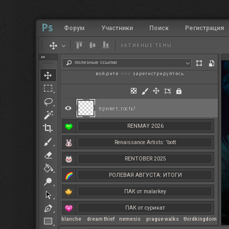
Форум
Участники
Поиск
Регистрация
АКТИВНЫЕ ТЕМЫ
полезные ссылки
войдите
или
зарегистрируйтесь
.
привет, гость!
RENMAY 2026
Renaissance Artists: 'bott
RENTOBER 2025
РОЛЕВАЯ АВГУСТА: ИТОГИ
ПАК от malarkey
ПАК от сурикат
blanche
–
dream thief
–
nemesis
–
prague walks
–
thirdkingdom
РЕНМАЙ