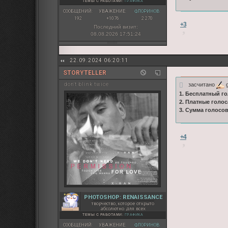
ТЕМЫ С РАБОТАМИ:
ГРАФИКА
СООБЩЕНИЙ:
УВАЖЕНИЕ:
ФЛОРИНОВ:
192
+1076
2 270
+3
Последний визит:
08.08.2026 17:51:24
22.09.2024 06:20:11
STORYTELLER
засчитано
g
don't blink twice
1. Бесплатный го
2. Платные голос
3. Сумма голосо
+4
PHOTOSHOP: RENAISSANCE
творчество, которое открыто
абсолютно для всех
ТЕМЫ С РАБОТАМИ:
ГРАФИКА
СООБЩЕНИЙ:
УВАЖЕНИЕ:
ФЛОРИНОВ: