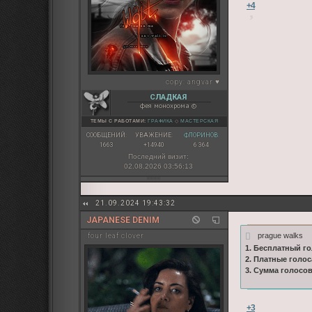
+4
copy:
angvar ♥
СЛАДКАЯ
фея монохрома ©
ТЕМЫ С РАБОТАМИ:
ГРАФИКА
◇
МАСТЕРСКАЯ
СООБЩЕНИЙ:
УВАЖЕНИЕ:
ФЛОРИНОВ:
1663
+14940
6 364
Последний визит:
02.08.2026 03:56:13
21.09.2024 19:43:32
JAPANESE DENIM
prague walks
four leaf clover
1. Бесплатный го
2. Платные голос
3. Сумма голосо
+3