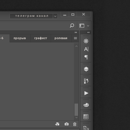
телеграм канал
-6
прорыв
графист
ролевая