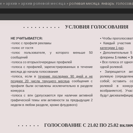
e
»
архив
»
архив ролевой месяца
»
ролевая месяца. январь: голосов
УСЛОВИЯ ГОЛОСОВАНИЯ
• • • • • • • • • •
•
НЕ УЧИТЫВАЕТСЯ:
• Чтобы проголосоват
-голос с профиля рекламы
• Каждый участник
-голос от гостя
категории 1 раз
.
-голос пользователя, у которого меньше 50
• Дополнительные 5
сообщений
флорины
1 голос = 
-голоса со вторых/очередных профилей
• Все голоса от одно
-голоса с профилей, зарегистрированных в течение
одной ролевой.
месяца до начала голосования
• Запрещается ак
-голоса, если в
течение последних 90 дней и не
ролевую (определен
позднее 20 числа текущего месяца
сообщения с
собой; оставить с
профиля были оставлены исключительно в разделе
ролевой в конк
конкурса
возбраняется). Уча
-голоса с впн (допускаются при наличии активной
будут дисквалифици
графической темы или активности за предыдущие 2
недели в любом разделе, кроме флудового)
ГОЛОСОВАНИЕ С 21.02 ПО 25.02 включ
• • • • • •