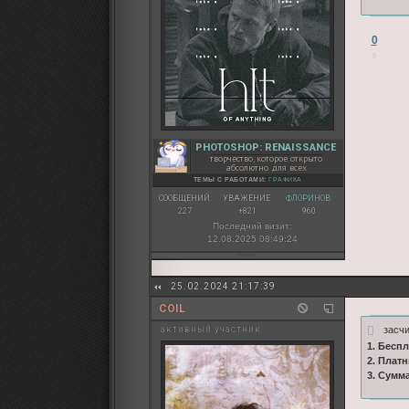
0
PHOTOSHOP: RENAISSANCE
творчество, которое открыто
абсолютно для всех
ТЕМЫ С РАБОТАМИ:
ГРАФИКА
СООБЩЕНИЙ:
УВАЖЕНИЕ:
ФЛОРИНОВ:
227
+821
960
Последний визит:
12.08.2025 08:49:24
25.02.2024 21:17:39
COIL
засч
активный участник
1. Бесп
2. Плат
3. Сумм