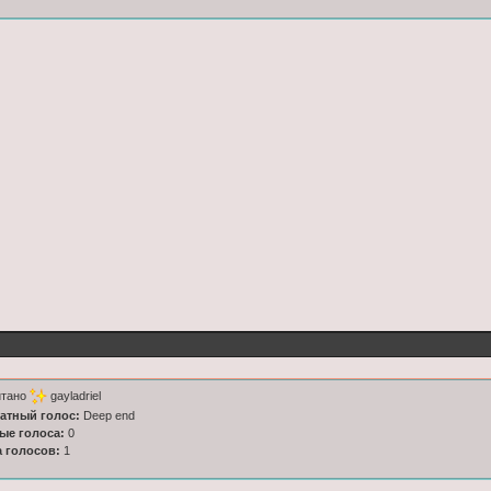
итано
gayladriel
латный голос:
Deep end
ные голоса:
0
а голосов:
1