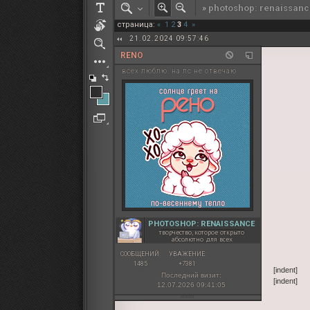
»
photoshop: renaissanc
РОЛЕВАЯ МАРТА: ИТОГИ
страница:
«
1
2
3
4
»
ПАК от diem
21.02.2024 09:57:46
RENO
всех люблю. на лс не отвечаю
PHOTOSHOP: RENAISSANCE
творчество, которое открыто
абсолютно для всех
СООБЩЕНИЙ:
УВАЖЕНИЕ:
1485
+7381
[indent]
Последний визит:
[indent]
12.07.2026 09:41:05