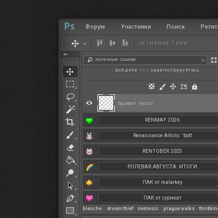
Форум
Участники
Поиск
Регис
АКТИВНЫЕ ТЕМЫ
полезные ссылки
войдите
или
зарегистрируйтесь
.
привет, гость!
RENMAY 2026
Renaissance Artists: 'bott
RENTOBER 2025
РОЛЕВАЯ АВГУСТА: ИТОГИ
ПАК от malarkey
ПАК от сурикат
blanche
–
dream thief
–
nemesis
–
prague walks
–
thirdki
РЕНМАЙ