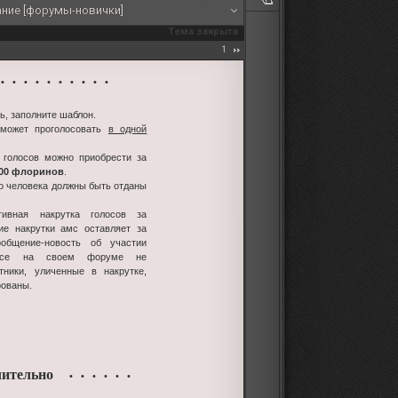
ание [форумы-новички]
Тема закрыта
1
 • • • • • • • • •
ь, заполните шаблон.
 может проголосовать
в одной
 голосов можно приобрести за
100 флоринов
.
го человека должны быть отданы
тивная накрутка голосов за
ие накрутки амс оставляет за
ообщение-новость об участии
урсе на своем форуме не
стники, уличенные в накрутке,
рованы.
ительно
• • • • • •