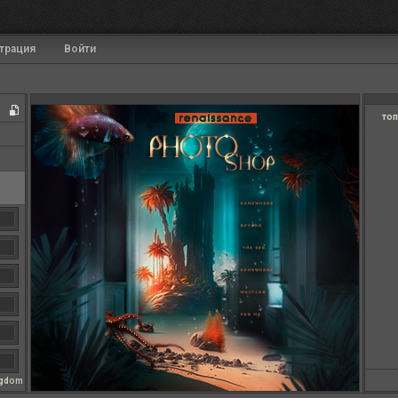
трация
Войти
топ
ngdom