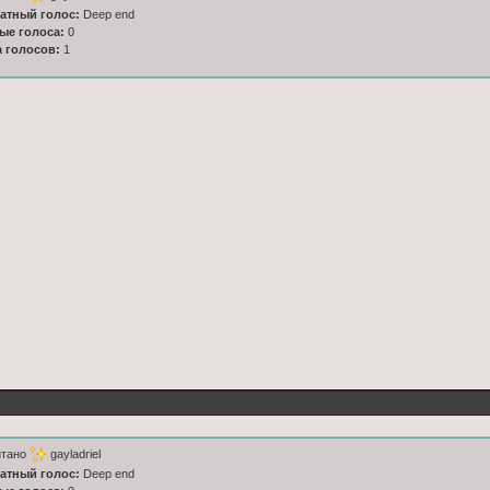
латный голос:
Deep end
ные голоса:
0
а голосов:
1
итано
gayladriel
латный голос:
Deep end