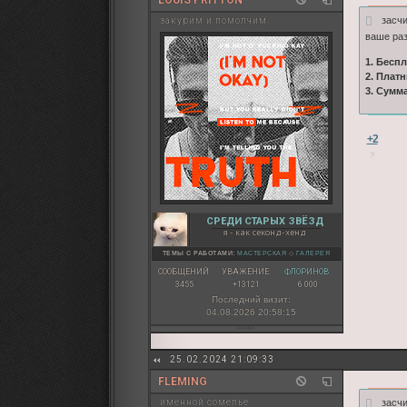
засч
закурим и помолчим.
ваше раз
1. Бесп
2. Плат
3. Сумм
+2
СРЕДИ СТАРЫХ ЗВЁЗД
я - как секонд-хенд
ТЕМЫ С РАБОТАМИ:
МАСТЕРСКАЯ
◇
ГАЛЕРЕЯ
СООБЩЕНИЙ:
УВАЖЕНИЕ:
ФЛОРИНОВ:
3455
+13121
6 000
Последний визит:
04.08.2026 20:58:15
25.02.2024 21:09:33
FLEMING
засч
именной сомелье