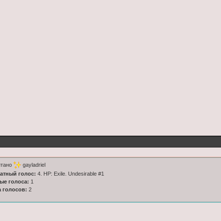
итано
gayladriel
латный голос:
4. HP: Exile. Undesirable #1
ные голоса:
1
а голосов:
2