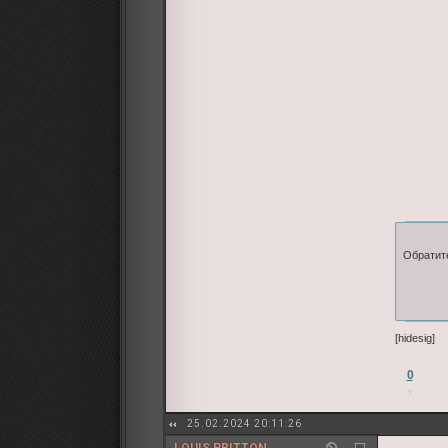
Обратите
[hidesig]
0
25.02.2024 20:11:26
LOUIS PRITTON