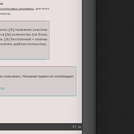
я:
оголосовать анонимно
, для этого
текста)
голос:[/b] название участника-ролевой

оса:[/b] количество (не больше пяти; на вашем счете должно быть достаточное
в: [/b] бесплатный + платные

олнять шаблон полностью; если платных голосов нет, ставьте 0
ем голосовать. Незнание правил не освобождает
о
тут
41