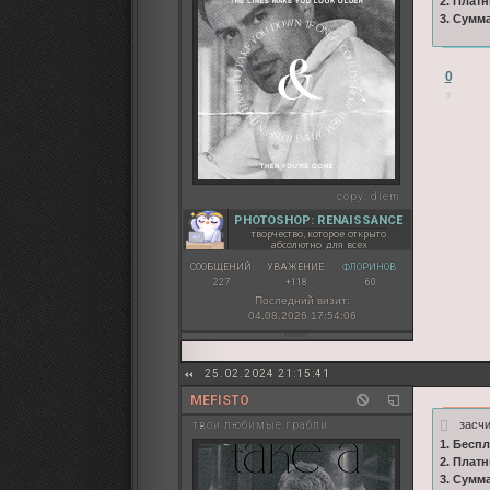
2. Плат
3. Сумм
0
copy:
diem
PHOTOSHOP: RENAISSANCE
творчество, которое открыто
абсолютно для всех
СООБЩЕНИЙ:
УВАЖЕНИЕ:
ФЛОРИНОВ:
227
+118
60
Последний визит:
04.08.2026 17:54:06
25.02.2024 21:15:41
MEFISTO
засч
твои любимые грабли
1. Бесп
2. Плат
3. Сумм