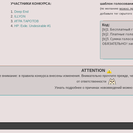
УЧАСТНИКИ КОНКУРСА:
шаблон голосовани
(по желанию
можно пр
1.
Deep End
добавьте тег скрытого 
2.
ILLYON
3.
ИГРА ТАРОТОВ
Код:
4.
HP: Exile. Undesirable #1
[b]1. Бесплатный 
[b]2. Платные гол
[b]3. Сумма голосо
ОБЯЗАТЕЛЬНО! зап
ATTENTION
 внимание: в правила конкурса внесены изменения. Внимательно прочтите прежде, ч
от ответственности
Узнать подробнее о причинах нововведений можн