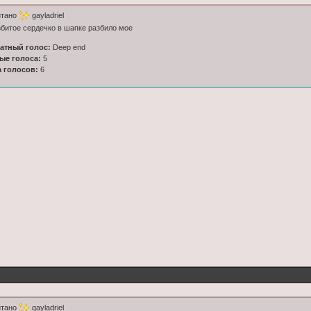
итано
gayladriel
битое сердечко в шапке разбило мое
латный голос:
Deep end
ные голоса:
5
а голосов:
6
итано
gayladriel