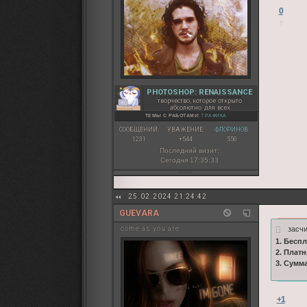
0
PHOTOSHOP: RENAISSANCE
творчество, которое открыто
абсолютно для всех
ТЕМЫ С РАБОТАМИ:
ГРАФИКА
СООБЩЕНИЙ:
УВАЖЕНИЕ:
ФЛОРИНОВ:
1231
+544
550
Последний визит:
Сегодня 17:35:33
25.02.2024 21:24:42
GUEVARA
засч
come as you are
1. Бесп
2. Плат
3. Сумм
+1