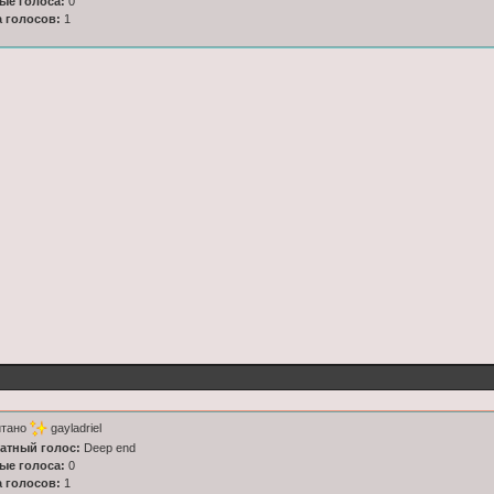
ные голоса:
0
а голосов:
1
итано
gayladriel
латный голос:
Deep end
ные голоса:
0
а голосов:
1