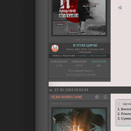
+1
copy:
муш (execuzio)
В ЭТОМ ЦИРКЕ
лишь два пути: суицид или
стоицизм
ТЕМЫ С РАБОТАМИ:
ГРАФИКА
◇
МАСТЕРСКАЯ
СООБЩЕНИЙ:
УВАЖЕНИЕ:
ФЛОРИНОВ:
2176
+9757
690
Последний визит:
01.02.2026 21:04:30
21.02.2024 23:53:43
YEAH HURRICANE
засч
hold my pivo
1. Бесп
2. Плат
3. Сумм