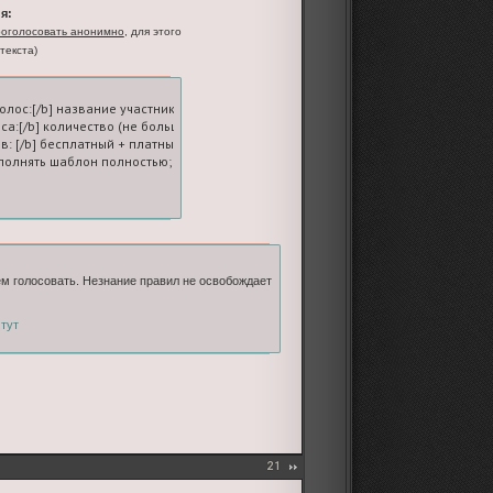
я:
оголосовать анонимно
, для этого
текста)
голос:[/b] название участника-ролевой

оса:[/b] количество (не больше пяти; на вашем счете должно быть достаточное
в: [/b] бесплатный + платные

олнять шаблон полностью; если платных голосов нет, ставьте 0
ем голосовать. Незнание правил не освобождает
о
тут
21