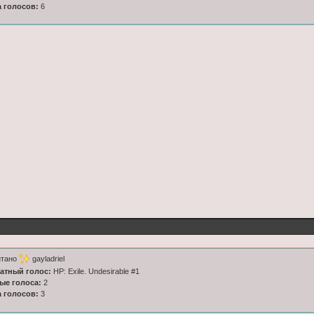
а голосов:
6
итано
gayladriel
латный голос:
HP: Exile. Undesirable #1
ные голоса:
2
а голосов:
3