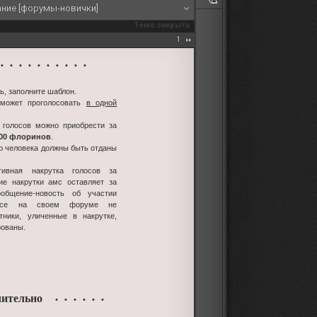
ание [форумы-новички]
Тема закрыта
1
 • • • • • • • • •
ь, заполните шаблон.
 может проголосовать
в одной
 голосов можно приобрести за
100 флоринов
.
го человека должны быть отданы
тивная накрутка голосов за
ие накрутки амс оставляет за
ообщение-новость об участии
урсе на своем форуме не
стники, уличенные в накрутке,
рованы.
ительно
• • • • • •