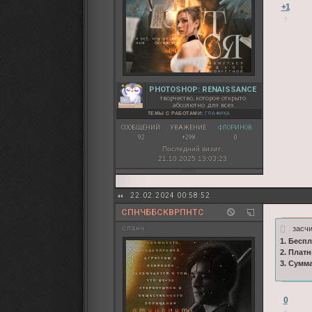
+1
PHOTOSHOP: RENAISSANCE
творчество, которое открыто
абсолютно для всех
ТЕМЫ С РАБОТАМИ:
ГРАФИКА
СООБЩЕНИЙ:
УВАЖЕНИЕ:
ФЛОРИНОВ:
92
+298
0
Последний визит:
21.10.2025 13:03:23
22.02.2024 00:58:52
СПНЧББСКВРПНТС
засч
спанч
1. Бесп
2. Плат
3. Сумм
0