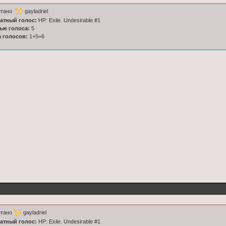
итано
gayladriel
латный голос:
HP: Exile. Undesirable #1
ные голоса:
5
а голосов:
1+5=6
итано
gayladriel
латный голос:
HP: Exile. Undesirable #1