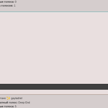
ные голоса:
0
а голосов:
1
итано
gayladriel
латный голос:
Deep End
ные голоса:
5