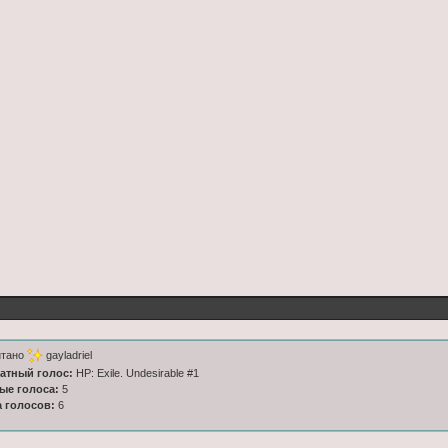
итано
gayladriel
латный голос:
HP: Exile. Undesirable #1
ные голоса:
5
а голосов:
6