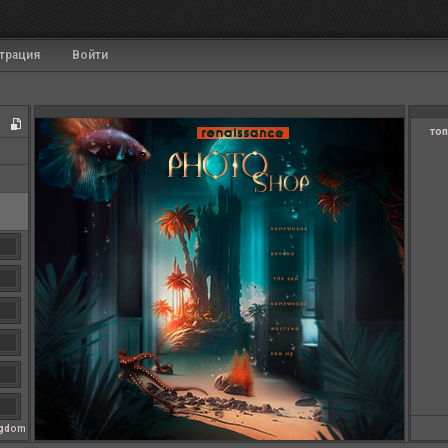
трация
Войти
топ
ngdom