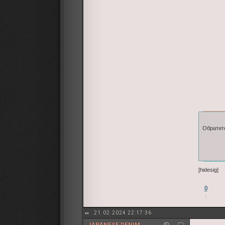
Обратите
[hidesig]
0
21.02.2024 22:17:36
JAPANESE DENIM