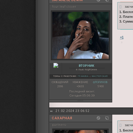
засч
four leaf clover
1. Бесп
2. Плат
3. Сумм
+1
ВТОРНИК
я пью портоник
ТЕМЫ С РАБОТАМИ:
ГРАФИКА
◇
МАСТЕРСКАЯ
СООБЩЕНИЙ:
УВАЖЕНИЕ:
ФЛОРИНОВ:
2006
+3633
5 900
Последний визит:
Сегодня 05:06:39
21.02.2024 23:06:52
САХАРНАЯ
засч
partners-
1. Бесп