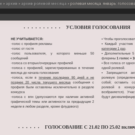
e
»
архив
»
архив ролевой месяца
»
ролевая месяца. январь: голосов
УСЛОВИЯ ГОЛОСОВАНИЯ
• • • • • • • • • •
•
НЕ УЧИТЫВАЕТСЯ:
• Чтобы проголосоват
-голос с профиля рекламы
• Каждый участник
-голос от гостя
категории 1 раз
.
-голос пользователя, у которого меньше 50
• Дополнительные 5
сообщений
флорины
1 голос = 
-голоса со вторых/очередных профилей
• Все голоса от одно
-голоса с профилей, зарегистрированных в течение
одной ролевой.
месяца до начала голосования
• Запрещается ак
-голоса, если в
течение последних 90 дней и не
ролевую (определен
позднее 20 числа текущего месяца
сообщения с
собой; оставить с
профиля были оставлены исключительно в разделе
ролевой в конк
конкурса
возбраняется). Уча
-голоса с впн (допускаются при наличии активной
будут дисквалифици
графической темы или активности за предыдущие 2
недели в любом разделе, кроме флудового)
ГОЛОСОВАНИЕ С 21.02 ПО 25.02 включ
• • • • • •