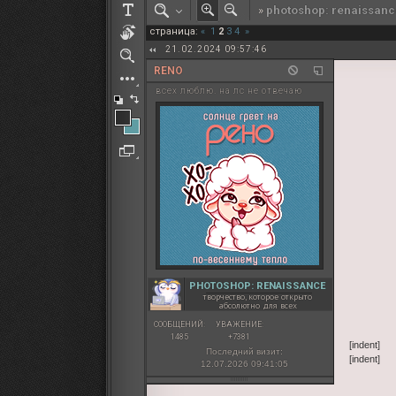
»
photoshop: renaissanc
РОЛЕВАЯ МАРТА: ИТОГИ
страница:
«
1
2
3
4
»
ПАК от diem
21.02.2024 09:57:46
RENO
всех люблю. на лс не отвечаю
PHOTOSHOP: RENAISSANCE
творчество, которое открыто
абсолютно для всех
СООБЩЕНИЙ:
УВАЖЕНИЕ:
1485
+7381
[indent]
Последний визит:
[indent]
12.07.2026 09:41:05