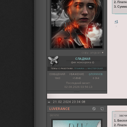
2. Плат
3. Сумм
+1
copy:
angvar ♥
СЛАДКАЯ
фея монохрома ©
ТЕМЫ С РАБОТАМИ:
ГРАФИКА
◇
МАСТЕРСКАЯ
СООБЩЕНИЙ:
УВАЖЕНИЕ:
ФЛОРИНОВ:
1663
+14940
6 364
Последний визит:
02.08.2026 03:56:13
21.02.2024 23:34:08
LUVERANCE
засч
delete
1. Бесп
2. Плат