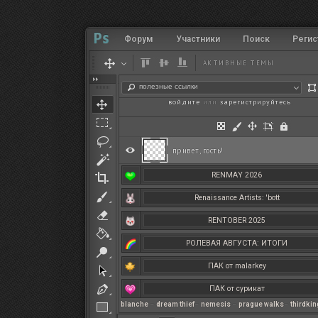
Форум
Участники
Поиск
Регис
АКТИВНЫЕ ТЕМЫ
полезные ссылки
войдите
или
зарегистрируйтесь
.
привет, гость!
RENMAY 2026
Renaissance Artists: 'bott
RENTOBER 2025
РОЛЕВАЯ АВГУСТА: ИТОГИ
ПАК от malarkey
ПАК от сурикат
blanche
–
dream thief
–
nemesis
–
prague walks
–
thirdki
РЕНМАЙ