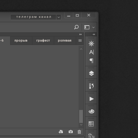
телеграм канал
-6
прорыв
графист
ролевая