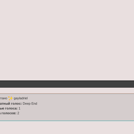
итано
gayladriel
латный голос:
Deep End
ные голоса:
1
а голосов:
2