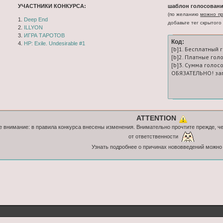
УЧАСТНИКИ КОНКУРСА:
шаблон голосовани
(по желанию
можно пр
1.
Deep End
добавьте тег скрытого 
2.
ILLYON
3.
ИГРА ТАРОТОВ
Код:
4.
HP: Exile. Undesirable #1
[b]1. Бесплатный 
[b]2. Платные гол
[b]3. Сумма голосо
ОБЯЗАТЕЛЬНО! зап
ATTENTION
 внимание: в правила конкурса внесены изменения. Внимательно прочтите прежде, ч
от ответственности
Узнать подробнее о причинах нововведений можн