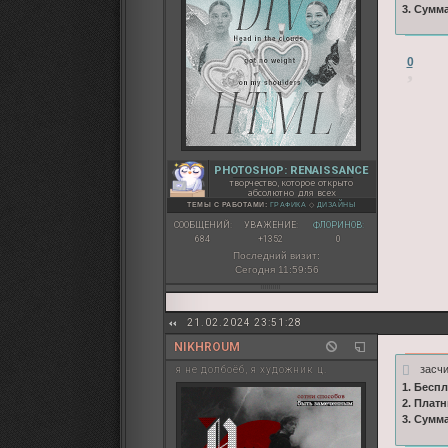
3. Сумм
0
PHOTOSHOP: RENAISSANCE
творчество, которое открыто
абсолютно для всех
ТЕМЫ С РАБОТАМИ:
ГРАФИКА
◇
ДИЗАЙНЫ
СООБЩЕНИЙ:
УВАЖЕНИЕ:
ФЛОРИНОВ:
684
+1352
0
Последний визит:
Сегодня 11:59:56
21.02.2024 23:51:28
NIKHROUM
засч
я не долбоёб, я художник ц.
1. Бесп
2. Плат
3. Сумм