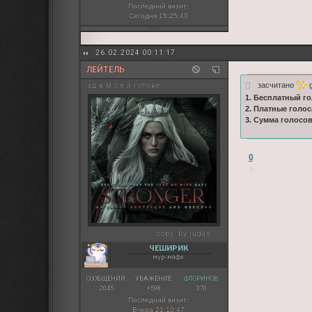
Последний визит:
Сегодня 15:25:40
26.02.2024 00:11:17
ЛЕЙТЕЛЬ
засчитано
g
ад в м о е й голове
1. Бесплатный го
2. Платные голос
3. Сумма голосо
0
copy:
by judas ♡
ЧЕШИРИК
мур-мяфк
СООБЩЕНИЙ:
УВАЖЕНИЕ:
ФЛОРИНОВ:
2045
+598
370
Последний визит:
Вчера 21:10:47