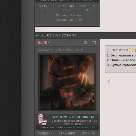
СООБЩЕНИЙ:
УВАЖЕНИЕ:
ФЛОРИНОВ:
1870
+12470
7 461
Последний визит:
Сегодня 18:45:56
25.02.2024 22:04:33
BJORK
засчитано
g
всё должно быть без суеты
1. Бесплатный го
2. Платные голос
3. Сумма голосо
0
СМОТРИ! ЭТО СНОВА ТЫ
наверное, неверно продолжать ей
портить нервы
ТЕМЫ С РАБОТАМИ:
ГРАФИКА
◇
МАСТЕРСКАЯ
СООБЩЕНИЙ:
УВАЖЕНИЕ:
ФЛОРИНОВ: