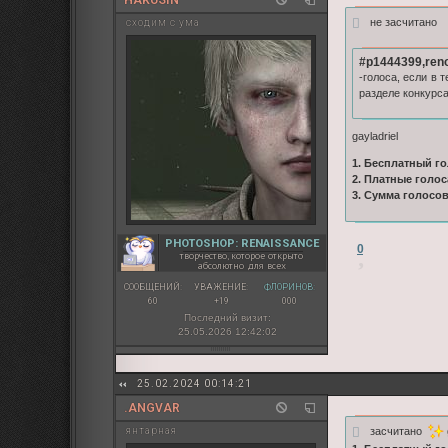
не засчитано
сходим с ума
#p1444399,reno
-голоса, если в
разделе конкурс
gayladriel
1. Бесплатный го
2. Платные голос
3. Сумма голосо
PHOTOSHOP: RENAISSANCE
0
творчество, которое открыто
абсолютно для всех
СООБЩЕНИЙ:
УВАЖЕНИЕ:
ФЛОРИНОВ:
60
+19
000
Последний визит:
25.05.2026 12:42:02
25.02.2024 00:14:21
.ANGVAR
засчитано
янтарная