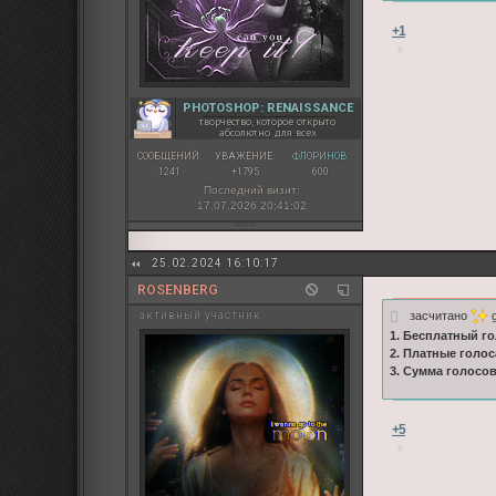
+1
PHOTOSHOP: RENAISSANCE
творчество, которое открыто
абсолютно для всех
СООБЩЕНИЙ:
УВАЖЕНИЕ:
ФЛОРИНОВ:
1241
+1795
600
Последний визит:
17.07.2026 20:41:02
25.02.2024 16:10:17
ROSENBERG
засчитано
g
активный участник
1. Бесплатный го
2. Платные голос
3. Сумма голосо
+5