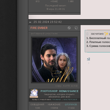
813
+10442
1 480
Последний визит:
Вчера 21:48:31
25.02.2024 23:52:42
FIRE EMBER
засчитано
g
активный участник
1. Бесплатный го
2. Платные голос
3. Сумма голосо
+2
copy:
north wind
PHOTOSHOP: RENAISSANCE
творчество, которое открыто
абсолютно для всех
ТЕМЫ С РАБОТАМИ:
ГРАФИКА
◇
МАСТЕРСКАЯ
СООБЩЕНИЙ:
УВАЖЕНИЕ:
ФЛОРИНОВ:
1330
+10094
11 634