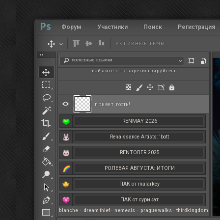
Форум
Участники
Поиск
Регистрация
АКТИВНЫЕ ТЕМЫ
полезные ссылки
войдите
или
зарегистрируйтесь
.
привет, гость!
RENMAY 2026
Renaissance Artists: 'bott
RENTOBER 2025
РОЛЕВАЯ АВГУСТА: ИТОГИ
ПАК от malarkey
ПАК от сурикат
blanche
–
dream thief
–
nemesis
–
prague walks
–
thirdkingdom
РЕНМАЙ