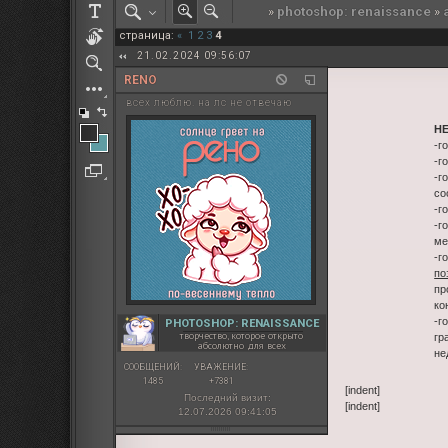
»
photoshop: renaissance
»
РОЛЕВАЯ МАРТА: ИТОГИ
страница:
«
1
2
3
4
ПАК от diem
21.02.2024 09:56:07
RENO
всех люблю. на лс не отвечаю
Н
-г
-г
-г
со
-г
-г
ме
-г
по
пр
ко
-г
PHOTOSHOP: RENAISSANCE
творчество, которое открыто
гр
абсолютно для всех
не
СООБЩЕНИЙ:
УВАЖЕНИЕ:
1485
+7381
[indent]
Последний визит:
[indent]
12.07.2026 09:41:05