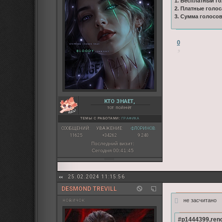
1. Бесплатный го
2. Платные голос
3. Сумма голосо
0
КТО ЗНАЕТ,
тот поймёт
ТЕМЫ С РАБОТАМИ:
ГРАФИКА
СООБЩЕНИЙ:
УВАЖЕНИЕ:
ФЛОРИНОВ:
11625
+34262
9 240
Последний визит:
Сегодня 00:41:45
25.02.2024 11:15:56
DESMOND TREVILL
не засчитано
новичок
#p1444399,reno