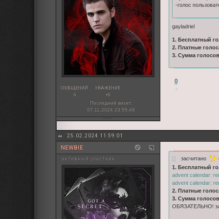
-голос пользоват
gayladriel
1. Бесплатный го
2. Платные голос
3. Сумма голосо
0
СООБЩЕНИЙ:
УВАЖЕНИЕ:
6
+0
Последний визит:
07.11.2024 23:55:48
25.02.2024 11:59:01
NEWBIE
засчитано
активный участник
1. Бесплатный го
advent calendar: r
advent calendar: r
2. Платные голос
3. Сумма голосо
ОБЯЗАТЕЛЬНО! зап