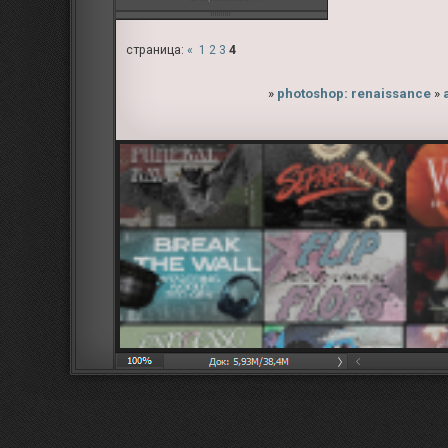
страница:
«
1
2
3
4
»
photoshop: renaissance
»