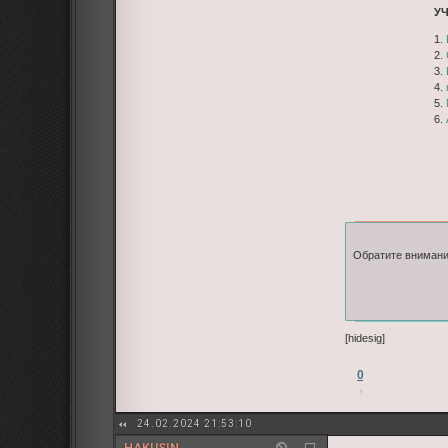
У
1.
2.
3.
4.
5.
6.
Обратите внимани
[hidesig]
0
24.02.2024 21:53:10
HAKUSIN