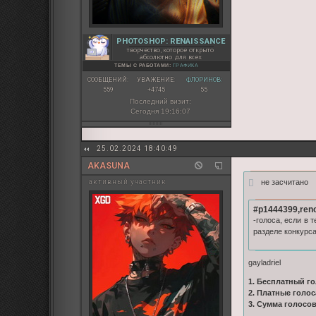
PHOTOSHOP: RENAISSANCE
творчество, которое открыто
абсолютно для всех
ТЕМЫ С РАБОТАМИ:
ГРАФИКА
СООБЩЕНИЙ:
УВАЖЕНИЕ:
ФЛОРИНОВ:
559
+4745
55
Последний визит:
Сегодня 19:16:07
25.02.2024 18:40:49
AKASUNA
не засчитано
активный участник
#p1444399,reno
-голоса, если в
разделе конкурс
gayladriel
1. Бесплатный го
2. Платные голос
3. Сумма голосо