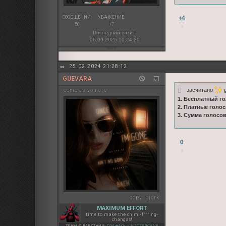
+4
СООБЩЕНИЙ:
УВАЖЕНИЕ:
58
+7
Последний визит:
06.09.2025 10:24:20
25.02.2024 21:28:12
GUEVARA
засчитано
g
come as you are
1. Бесплатный го
2. Платные голос
3. Сумма голосо
0
copy:
bjork
MAXIMUM EFFORT
time to make the chimi-f***ing-
changas!
ТЕМЫ С РАБОТАМИ:
ГРАФИКА
◇
МАСТЕРСКАЯ