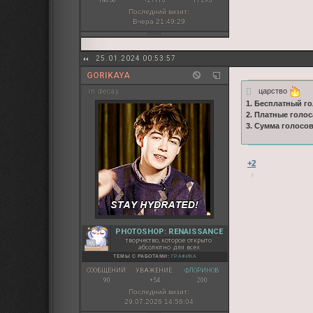
14058
+27115
17 295
Последний визит:
Вчера 21:49:29
25.01.2024 00:53:57
GORIKAYA
царство
in decay
1. Бесплатный го
2. Платные голос
3. Сумма голосов
+2
PHOTOSHOP: RENAISSANCE
творчество, которое открыто
абсолютно для всех
ТЕМЫ С РАБОТАМИ:
ГРАФИКА
СООБЩЕНИЙ:
УВАЖЕНИЕ:
ФЛОРИНОВ:
90
+54
200
Последний визит:
29.07.2026 14:56:04