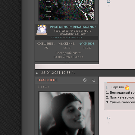
+3
PHOTOSHOP: RENAISSANCE
творчество, которое открыто
абсолютно для всех
ГРАФИКА
◇
МАСТЕРСКАЯ
СООБЩЕНИЙ:
УВАЖЕНИЕ:
ФЛОРИНОВ:
792
+2718
12 959
Последний визит:
04.08.2026 15:47:44
25.01.2024 19:58:44
HASSLIEBE
царство
λ l t λ r
1. Бесплатный го
2. Платные голос
3. Сумма голосо
+2