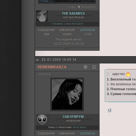
copy:
✽ mrazeus
THE SADNESS
will last forever
ГРАФИКА
◇
МАСТЕРСКАЯ
СООБЩЕНИЙ:
УВАЖЕНИЕ:
ФЛОРИНОВ:
5508
+34090
5 194
Последний визит:
22.07.2025 21:51:24
25.01.2024 14:49:14
REMEMBRANZA
царство
злыдня
1. Бесплатный го
1. the tenebrious ki
2. Платные голос
3. Сумма голосо
+3
САБОТИРУЮ
разрушаю
ТЕМЫ С РАБОТАМИ:
КРАСУЮСЬ
СООБЩЕНИЙ:
УВАЖЕНИЕ:
ФЛОРИНОВ: