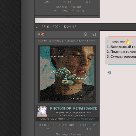
356
+1155
130
Последний визит:
20.07.2026 21:01:38
25.01.2024 15:24:42
АЙЯ
царство
когда-нибудь я сменю этот статус
1. Бесплатный го
2. Платные голос
3. Сумма голосо
+3
PHOTOSHOP: RENAISSANCE
творчество, которое открыто
абсолютно для всех
ТЕМЫ С РАБОТАМИ:
ГРАФИКА
◇
МАСТЕРСКАЯ
СООБЩЕНИЙ:
УВАЖЕНИЕ:
ФЛОРИНОВ:
582
+3127
5 480
Последний визит: