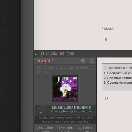
[hidesig]
0
25.01.2024 00:17:00
BLANCHE
начислено ✨ b
t'es la meilleure chose qui m'est
arrivée
1. Бесплатный го
2. Платные голос
3. Сумма голосо
+3
MA MEILLEURE ENNEMIE
fuis-moi, le pire, c'est toi et moi
ТЕМЫ С РАБОТАМИ:
ГРАФИКА
◇
МАТЕРИАЛЫ
ЗАКАЗАТЬ АВЫ
◇
ОБУЧЕНИЕ
◇
ДИЗАЙНЫ
СООБЩЕНИЙ:
УВАЖЕНИЕ:
ФЛОРИНОВ: