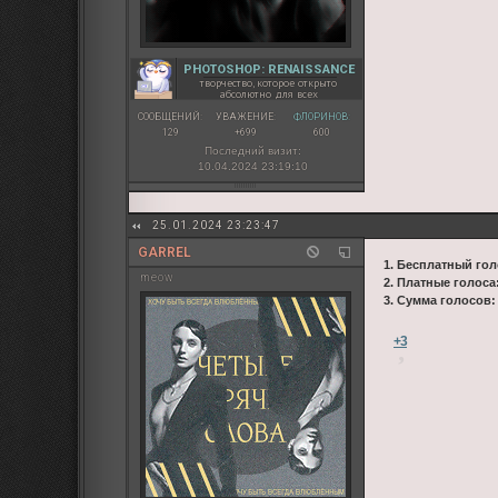
PHOTOSHOP: RENAISSANCE
творчество, которое открыто
абсолютно для всех
СООБЩЕНИЙ:
УВАЖЕНИЕ:
ФЛОРИНОВ:
129
+699
600
Последний визит:
10.04.2024 23:19:10
25.01.2024 23:23:47
GARREL
1. Бесплатный гол
meow
2. Платные голоса
3. Сумма голосов
+3