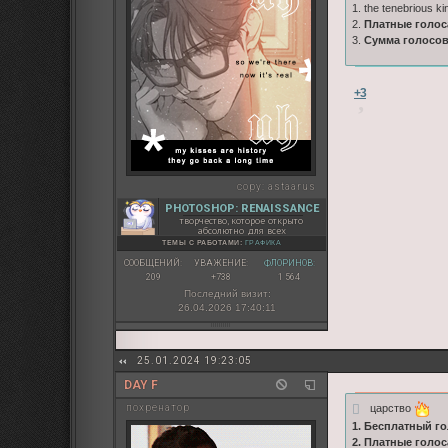
1. the tenebrious ki
2.
Платные голос
3.
Сумма голосо
+3
copy:
astaarus
PHOTOSHOP: RENAISSANCE
творчество, которое открыто
абсолютно для всех
ТЕМЫ С РАБОТАМИ:
ГРАФИКА
СООБЩЕНИЙ:
УВАЖЕНИЕ:
ФЛОРИНОВ:
209
+738
1 564
Последний визит:
26.04.2026 17:40:11
25.01.2024 19:23:05
DAY F
царство
похренатор
1. Бесплатный го
2. Платные голос