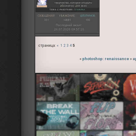
творчество, которое открыто
абсолютно для всех
ТЕМА С РАБОТАМИ:
ГРАФИКА
СООБЩЕНИЙ:
УВАЖЕНИЕ:
ФЛОРИНОВ:
331
+4681
100
Последний визит:
24.07.2026 09:57:10
страница:
«
1
2
3
4
5
»
photoshop: renaissance
»
а