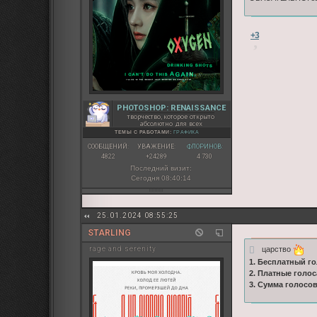
+3
PHOTOSHOP: RENAISSANCE
творчество, которое открыто
абсолютно для всех
ТЕМЫ С РАБОТАМИ:
ГРАФИКА
СООБЩЕНИЙ:
УВАЖЕНИЕ:
ФЛОРИНОВ:
4822
+24289
4 730
Последний визит:
Сегодня 08:40:14
25.01.2024 08:55:25
STARLING
царство
rage and serenity
1. Бесплатный го
2. Платные голос
3. Сумма голосо