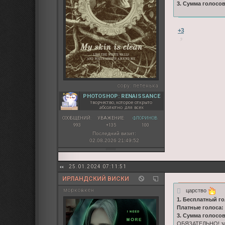
3. Сумма голосо
+3
copy:
петенька
PHOTOSHOP: RENAISSANCE
творчество, которое открыто
абсолютно для всех
СООБЩЕНИЙ:
УВАЖЕНИЕ:
ФЛОРИНОВ:
993
+135
100
Последний визит:
02.08.2026 21:49:52
25.01.2024 07:11:51
ИРЛАНДСКИЙ ВИСКИ
царство
морковкен
1. Бесплатный го
Платные голоса:
3. Сумма голосо
ОБЯЗАТЕЛЬНО! зап