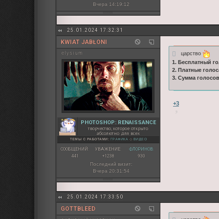
Вчера 14:19:12
25.01.2024 17:32:31
KWIAT JABŁONI
царство
elysium
1. Бесплатный го
2. Платные голос
3. Сумма голосо
+3
PHOTOSHOP: RENAISSANCE
творчество, которое открыто
абсолютно для всех
ТЕМЫ С РАБОТАМИ:
ГРАФИКА
◇
ВИДЕО
СООБЩЕНИЙ:
УВАЖЕНИЕ:
ФЛОРИНОВ:
441
+1238
930
Последний визит:
Вчера 20:31:54
25.01.2024 17:33:50
GOTTBLEED