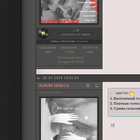
♫ ↺
constantly on repeat
ТЕМЫ С РАБОТАМИ:
ГРАФИКА
СООБЩЕНИЙ:
УВАЖЕНИЕ:
ФЛОРИНОВ:
4496
+11050
6600
Последний визит:
Сегодня 00:32:51
25.01.2024 10:32:30
AURUM SENECA
царство
sсene stealer
1. Бесплатный го
2. Платные голос
3. Сумма голосо
+3