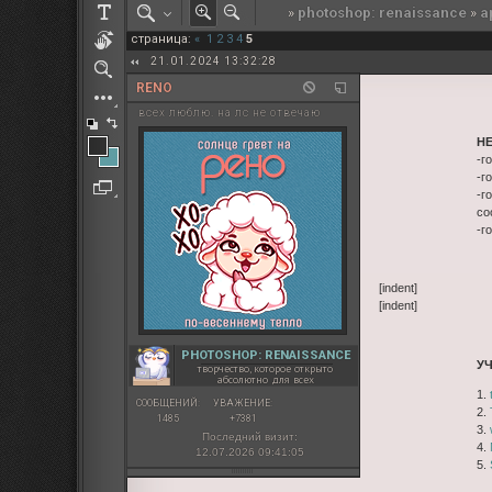
»
photoshop: renaissance
»
а
РОЛЕВАЯ МАРТА: ИТОГИ
страница:
«
1
2
3
4
5
ПАК от diem
21.01.2024 13:32:28
RENO
всех люблю. на лс не отвечаю
Н
-г
-г
-г
со
-г
[indent]
[indent]
PHOTOSHOP: RENAISSANCE
У
творчество, которое открыто
абсолютно для всех
1.
СООБЩЕНИЙ:
УВАЖЕНИЕ:
2.
1485
+7381
3.
Последний визит:
4.
12.07.2026 09:41:05
5.