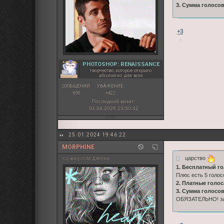
3. Сумма голосо
+3
PHOTOSHOP: RENAISSANCE
творчество, которое открыто
абсолютно для всех
СООБЩЕНИЙ:
УВАЖЕНИЕ:
690
+422
Последний визит:
04.08.2026 23:50:42
25.01.2024 19:46:22
MORPHINE
царство
со вкусом джина
1. Бесплатный го
Плюс есть 5 голос
2. Платные голос
3. Сумма голосо
ОБЯЗАТЕЛЬНО! зап