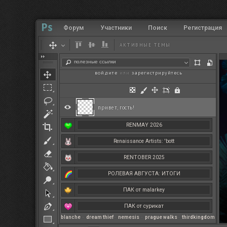
Форум
Участники
Поиск
Регистрация
АКТИВНЫЕ ТЕМЫ
полезные ссылки
войдите
или
зарегистрируйтесь
.
привет, гость!
RENMAY 2026
Renaissance Artists: 'bott
RENTOBER 2025
РОЛЕВАЯ АВГУСТА: ИТОГИ
ПАК от malarkey
ПАК от сурикат
blanche
–
dream thief
–
nemesis
–
prague walks
–
thirdkingdom
РЕНМАЙ