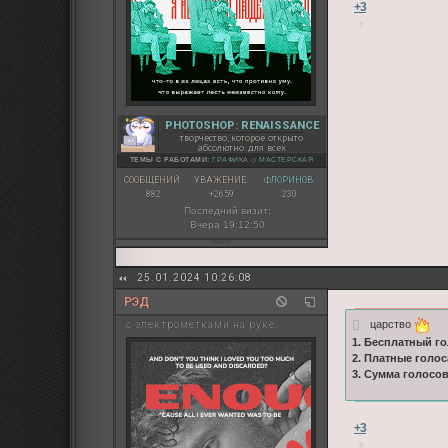
+3
PHOTOSHOP: RENAISSANCE
творчество, которое открыто
абсолютно для всех
ТЕМЫ С РАБОТАМИ:
ГРАФИКА
◇
МАСТЕРСКАЯ
СООБЩЕНИЙ:
УВАЖЕНИЕ:
ФЛОРИНОВ:
882
+2659
230
Последний визит:
Вчера 19:12:50
25.01.2024 10:26:08
РЭД
царство
с электрометками на руке.
1. Бесплатный го
2. Платные голос
3. Сумма голосо
+3