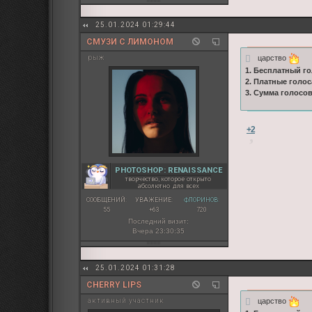
25.01.2024 01:29:44
СМУЗИ С ЛИМОНОМ
царство
рыж
1. Бесплатный го
2. Платные голос
3. Сумма голосо
+2
PHOTOSHOP: RENAISSANCE
творчество, которое открыто
абсолютно для всех
СООБЩЕНИЙ:
УВАЖЕНИЕ:
ФЛОРИНОВ:
55
+63
720
Последний визит:
Вчера 23:30:35
25.01.2024 01:31:28
CHERRY LIPS
царство
активный участник