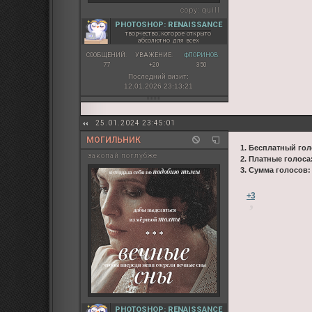
copy:
quill
PHOTOSHOP: RENAISSANCE
творчество, которое открыто
абсолютно для всех
СООБЩЕНИЙ:
УВАЖЕНИЕ:
ФЛОРИНОВ:
77
+20
350
Последний визит:
12.01.2026 23:13:21
25.01.2024 23:45:01
МОГИЛЬНИК
1. Бесплатный гол
закопай поглубже
2. Платные голоса
3. Сумма голосов
+3
PHOTOSHOP: RENAISSANCE