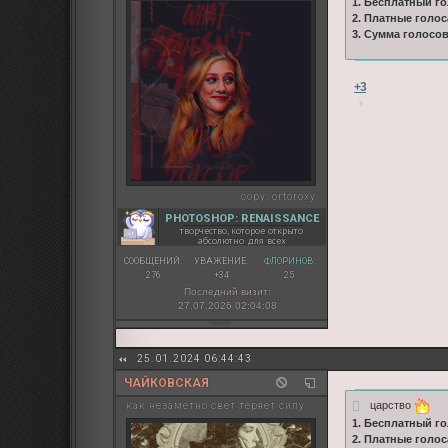
1. Бесплатный го
2. Платные голос
3. Сумма голосо
+3
copy:
ortoroxy
PHOTOSHOP: RENAISSANCE
творчество, которое открыто
абсолютно для всех
СООБЩЕНИЙ:
УВАЖЕНИЕ:
ФЛОРИНОВ:
276
+34
25
Последний визит:
27.07.2026 02:04:08
25.01.2024 06:44:43
ЧАЙКОВСКАЯ
царство
как незаметно свет теряет силу
1. Бесплатный го
2. Платные голос