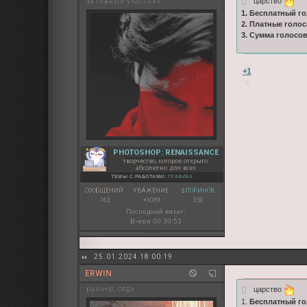
царство
активный участник
1. Бесплатный го
2. Платные голос
3. Сумма голосо
+1
PHOTOSHOP: RENAISSANCE
творчество, которое открыто
абсолютно для всех
ТЕМЫ С РАБОТАМИ:
ГРАФИКА
СООБЩЕНИЙ:
УВАЖЕНИЕ:
ФЛОРИНОВ:
163
+1039
350
Последний визит:
Вчера 00:30:53
25.01.2024 18:00:19
ERWIN
царство
райнер, сядь.
1.
Бесплатный го