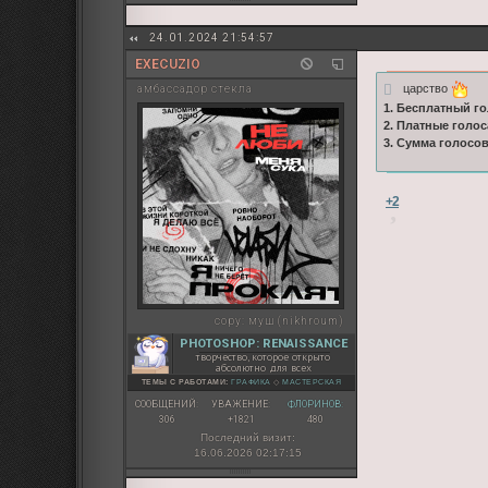
24.01.2024 21:54:57
EXECUZIO
царство
амбассадор стекла
1. Бесплатный го
2. Платные голос
3. Сумма голосо
+2
copy:
муш (nikhroum)
PHOTOSHOP: RENAISSANCE
творчество, которое открыто
абсолютно для всех
ТЕМЫ С РАБОТАМИ:
ГРАФИКА
◇
МАСТЕРСКАЯ
СООБЩЕНИЙ:
УВАЖЕНИЕ:
ФЛОРИНОВ:
306
+1821
480
Последний визит:
16.06.2026 02:17:15