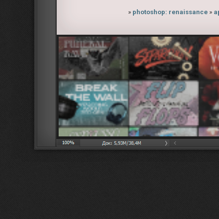
»
photoshop: renaissance
»
а