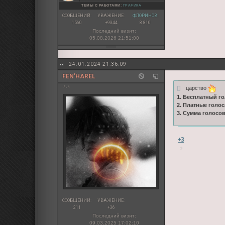
ТЕМЫ С РАБОТАМИ:
ГРАФИКА
СООБЩЕНИЙ:
УВАЖЕНИЕ:
ФЛОРИНОВ:
1560
+9344
8 810
Последний визит:
05.08.2026 21:51:00
24.01.2024 21:36:09
FEN'HAREL
царство
^-^
1. Бесплатный го
2. Платные голос
3. Сумма голосо
+3
СООБЩЕНИЙ:
УВАЖЕНИЕ:
211
+36
Последний визит:
09.03.2025 17:02:10