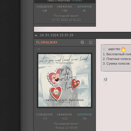
ТЕМЫ С РАБОТАМИ:
ГРАФИКА
СООБЩЕНИЙ:
УВАЖЕНИЕ:
ФЛОРИНОВ:
648
+783
80
Последний визит:
07.07.2026 10:51:21
24.01.2024 23:01:29
FLORALWAY
царство
ok
1. Бесплатный голо
2. Платные голоса:
3. Сумма голосов:
+3
СООБЩЕНИЙ:
УВАЖЕНИЕ:
ФЛОРИНОВ:
115
+123
700
Последний визит:
Вчера 22:58:56