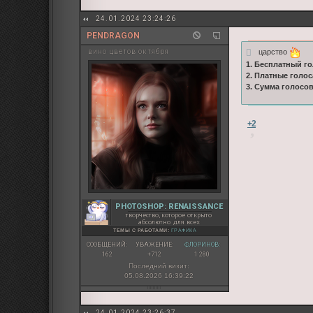
24.01.2024 23:24:26
PENDRAGON
царство
вино цветов октября
1. Бесплатный го
2. Платные голос
3. Сумма голосо
+2
PHOTOSHOP: RENAISSANCE
творчество, которое открыто
абсолютно для всех
ТЕМЫ С РАБОТАМИ:
ГРАФИКА
СООБЩЕНИЙ:
УВАЖЕНИЕ:
ФЛОРИНОВ:
162
+712
1 280
Последний визит:
05.08.2026 16:39:22
24.01.2024 23:26:37