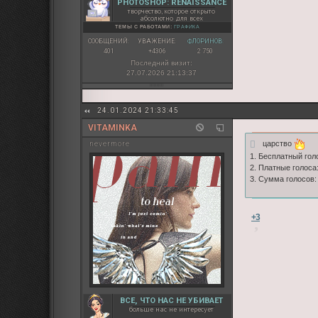
PHOTOSHOP: RENAISSANCE
творчество, которое открыто
абсолютно для всех
ТЕМЫ С РАБОТАМИ:
ГРАФИКА
СООБЩЕНИЙ:
УВАЖЕНИЕ:
ФЛОРИНОВ:
401
+4306
2 750
Последний визит:
27.07.2026 21:13:37
24.01.2024 21:33:45
VITAMINKA
царство
nevermore
1. Бесплатный голос
2. Платные голоса:
3. Сумма голосов:
+3
ВСЕ, ЧТО НАС НЕ УБИВАЕТ
больше нас не интересует