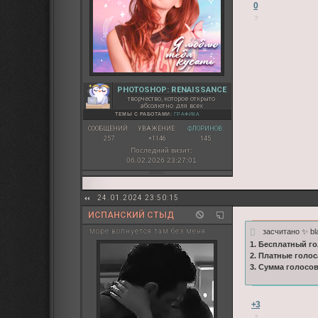
0
PHOTOSHOP: RENAISSANCE
творчество, которое открыто
абсолютно для всех
ТЕМЫ С РАБОТАМИ:
ГРАФИКА
СООБЩЕНИЙ:
УВАЖЕНИЕ:
ФЛОРИНОВ:
257
+1146
145
Последний визит:
06.02.2026 23:27:01
24.01.2024 23:50:15
ИСПАНСКИЙ СТЫД
засчитано ✨ bl
море волнуется там без меня
1. Бесплатный го
2. Платные голос
3. Сумма голосо
+3