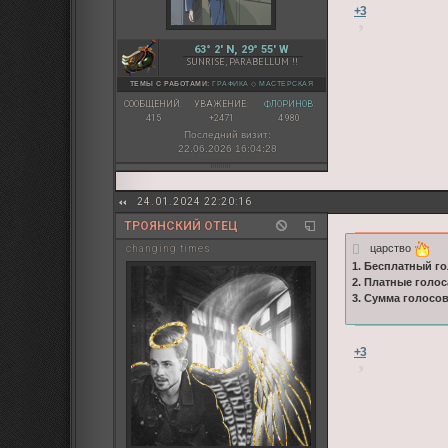
+3
63° 2' N, 29° 55' W
SUNRISE, PARABELLUM !!
ТЕМЫ С РАБОТАМИ:
ГРАФИКА
◇
МАСТЕРСКАЯ
СООБЩЕНИЙ:
УВАЖЕНИЕ:
ФЛОРИНОВ:
415
+2471
4 980
Последний визит:
22.06.2026 16:04:28
24.01.2024 22:20:16
ТРОЯНСКИЙ ОТЕЦ
царство
changing times
1. Бесплатный го
2. Платные голос
3. Сумма голосо
+3