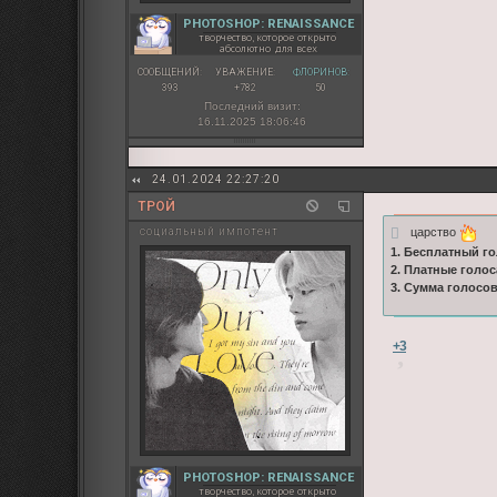
PHOTOSHOP: RENAISSANCE
творчество, которое открыто
абсолютно для всех
СООБЩЕНИЙ:
УВАЖЕНИЕ:
ФЛОРИНОВ:
393
+782
50
Последний визит:
16.11.2025 18:06:46
24.01.2024 22:27:20
ТРОЙ
царство
социальный импотент
1. Бесплатный го
2. Платные голос
3. Сумма голосо
+3
PHOTOSHOP: RENAISSANCE
творчество, которое открыто