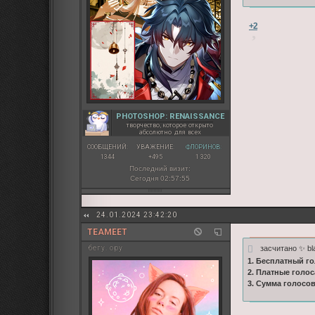
+2
PHOTOSHOP: RENAISSANCE
творчество, которое открыто
абсолютно для всех
СООБЩЕНИЙ:
УВАЖЕНИЕ:
ФЛОРИНОВ:
1344
+495
1 320
Последний визит:
Сегодня 02:57:55
24.01.2024 23:42:20
TEAMEET
засчитано ✨ bl
бегу. ору
1. Бесплатный го
2. Платные голос
3. Сумма голосо