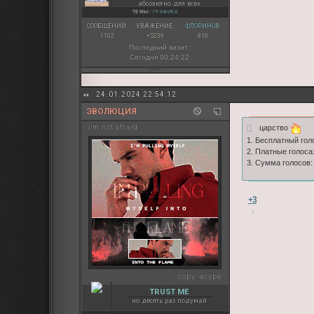
абсолютно для всех
ТЕМЫ:
ГРАФИКА
СООБЩЕНИЙ:
УВАЖЕНИЕ:
ФЛОРИНОВ:
1102
+5239
810
Последний визит:
Сегодня 00:24:22
24.01.2024 22:54:12
ЭВОЛЮЦИЯ
царство
i'm not afraid
1. Бесплатный голо
2. Платные голоса:
3. Сумма голосов:
+3
copy:
асура
TRUST ME
но десять раз подумай