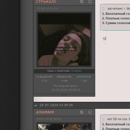
СТРЫКАЛО
засчитано ✨ bl
i hope you die
1. Бесплатный го
2. Платные голос
3. Сумма голосо
+2
ТЕМЫ С РАБОТАМИ:
ГРАФИКА
СООБЩЕНИЙ:
УВАЖЕНИЕ:
ФЛОРИНОВ:
2116
+1996
1 100
Последний визит:
29.04.2025 09:29:44
24.01.2024 23:39:34
АЛХИМИЯ
нет 50-ти соо. 
deep deep deep
1. Бесплатный го
2. Платные голос