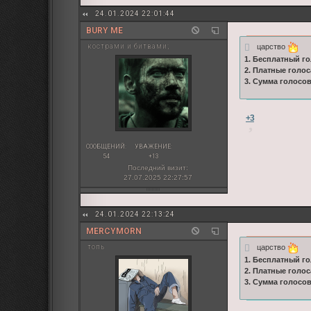
24.01.2024 22:01:44
BURY ME
царство
кострами и битвами;
1. Бесплатный го
2. Платные голос
3. Сумма голосо
+3
СООБЩЕНИЙ:
УВАЖЕНИЕ:
54
+13
Последний визит:
27.07.2025 22:27:57
24.01.2024 22:13:24
MERCYMORN
царство
топь
1. Бесплатный го
2. Платные голос
3. Сумма голосо