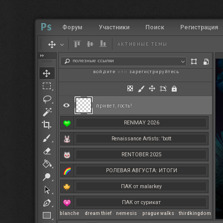
Форум
Участники
Поиск
Регистрация
АКТИВНЫЕ ТЕМЫ
полезные ссылки
войдите
или
зарегистрируйтесь
.
привет, гость!
RENMAY 2026
Renaissance Artists: 'bott
RENTOBER 2025
РОЛЕВАЯ АВГУСТА: ИТОГИ
ПАК от malarkey
ПАК от сурикат
blanche
–
dream thief
–
nemesis
–
prague walks
–
thirdkingdom
РЕНМАЙ