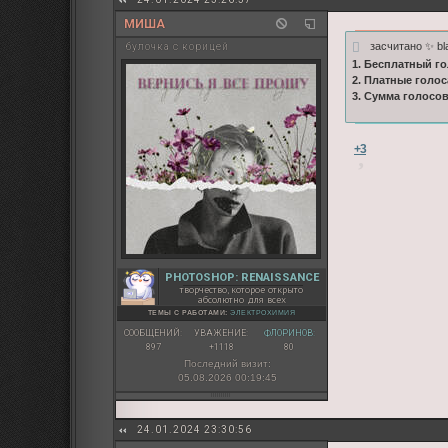
МИША
засчитано ✨ bl
булочка с корицей
1. Бесплатный го
2. Платные голос
3. Сумма голосо
+3
PHOTOSHOP: RENAISSANCE
творчество, которое открыто
абсолютно для всех
ТЕМЫ С РАБОТАМИ:
ЭЛЕКТРОХИМИЯ
СООБЩЕНИЙ:
УВАЖЕНИЕ:
ФЛОРИНОВ:
897
+1118
80
Последний визит:
05.08.2026 00:19:45
24.01.2024 23:30:56