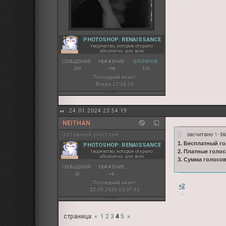
PHOTOSHOP: RENAISSANCE
творчество, которое открыто
абсолютно для всех
СООБЩЕНИЙ:
УВАЖЕНИЕ:
ФЛОРИНОВ:
269
+98
120
Последний визит:
Вчера 17:16:16
24.01.2024 23:54:19
NEITHAN.
засчитано ✨ bl
активный участник
1. Бесплатный го
PHOTOSHOP: RENAISSANCE
творчество, которое открыто
2. Платные голос
абсолютно для всех
3. Сумма голосо
СООБЩЕНИЙ:
УВАЖЕНИЕ:
53
+4
Последний визит:
+2
22.05.2024 10:37:43
страница:
«
1
2
3
4
5
»