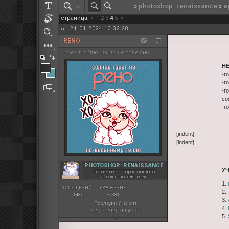
»
photoshop: renaissance
»
а
РОЛЕВАЯ МАРТА: ИТОГИ
страница:
«
1
2
3
4
5
»
ПАК от diem
21.01.2024 13:32:28
RENO
всех люблю. на лс не отвечаю
Н
-г
-г
-г
со
-г
[indent]
[indent]
PHOTOSHOP: RENAISSANCE
У
творчество, которое открыто
абсолютно для всех
1.
СООБЩЕНИЙ:
УВАЖЕНИЕ:
2.
1485
+7381
3.
Последний визит:
4.
12.07.2026 09:41:05
5.