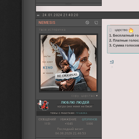
24.01.2024 21:40:20
NEMESIS
царство
твоя истеричка
1. Бесплатный го
2. Платные голос
3. Сумма голосо
+3
copy:
царство ♥
ЛЮБЛЮ ЛЮДЕЙ
когда они меня не бесят
ТЕМЫ С РАБОТАМИ:
ГРАФИКА
СООБЩЕНИЙ:
УВАЖЕНИЕ:
ФЛОРИНОВ:
1151
+1045
5 000
Последний визит:
04.08.2026 21:46:53