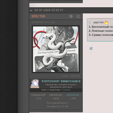
24.01.2024 23:02:31
SPECTER
царство
whatever you say
1. Бесплатный го
2. Платные голос
3. Сумма голосо
+2
copy:
стрэйд
PHOTOSHOP: RENAISSANCE
творчество, которое открыто
абсолютно для всех
ТЕМА С РАБОТАМИ:
ГРАФИКА
СООБЩЕНИЙ:
УВАЖЕНИЕ:
ФЛОРИНОВ:
1219
+3050
2 785
Последний визит:
Сегодня 01:21:09