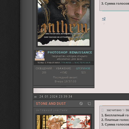
3. Сумма голосо
+2
PHOTOSHOP: RENAISSANCE
творчество, которое открыто
абсолютно для всех
ТЕМЫ С РАБОТАМИ:
ГРАФИКА
◇
МАСТЕРСКАЯ
СООБЩЕНИЙ:
УВАЖЕНИЕ:
ФЛОРИНОВ:
203
+1542
525
Последний визит:
Вчера 18:57:03
24.01.2024 23:39:34
STONE AND DUST
засчитано ✨ bl
активный участник
1. Бесплатный го
2. Платные голос
3. Сумма голосо