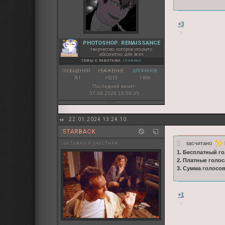
+3
PHOTOSHOP: RENAISSANCE
творчество, которое открыто
абсолютно для всех
ТЕМЫ С РАБОТАМИ:
ГРАФИКА
СООБЩЕНИЙ:
УВАЖЕНИЕ:
ФЛОРИНОВ:
761
+5213
1 800
Последний визит:
07.08.2026 16:09:35
22.01.2024 13:24:10
STARBACK
засчитано
активный участник
1. Бесплатный го
2. Платные голос
3. Сумма голосов
+1