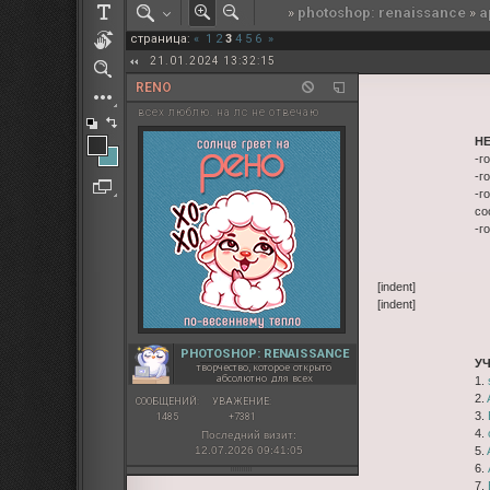
»
photoshop: renaissance
»
а
РОЛЕВАЯ МАРТА: ИТОГИ
страница:
«
1
2
3
4
5
6
»
ПАК от diem
21.01.2024 13:32:15
RENO
всех люблю. на лс не отвечаю
Н
-г
-г
-г
со
-г
[indent]
[indent]
PHOTOSHOP: RENAISSANCE
У
творчество, которое открыто
абсолютно для всех
1.
2.
СООБЩЕНИЙ:
УВАЖЕНИЕ:
3.
1485
+7381
4.
Последний визит:
12.07.2026 09:41:05
5.
6.
7.