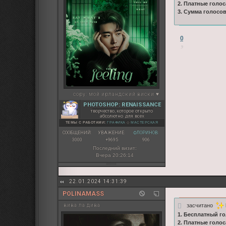
2. Платные голос
3. Сумма голосо
0
copy:
мой ирландский виски ♥
PHOTOSHOP: RENAISSANCE
творчество, которое открыто
абсолютно для всех
ТЕМЫ С РАБОТАМИ:
ГРАФИКА
◇
МАСТЕРСКАЯ
СООБЩЕНИЙ:
УВАЖЕНИЕ:
ФЛОРИНОВ:
3000
+9695
906
Последний визит:
Вчера 20:26:14
22.01.2024 14:31:39
POLINAMASS
засчитано
вива ла дива
1. Бесплатный го
2. Платные голос