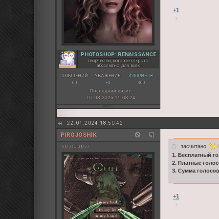
+1
PHOTOSHOP: RENAISSANCE
творчество, которое открыто
абсолютно для всех
СООБЩЕНИЙ:
УВАЖЕНИЕ:
ФЛОРИНОВ:
60
+3
300
Последний визит:
07.03.2026 15:08:24
22.01.2024 18:50:42
PIROJOSHIK
засчитано
upsidupsi
1. Бесплатный го
2. Платные голос
3. Сумма голосо
+1