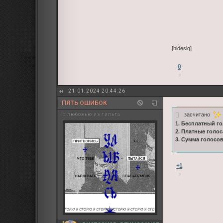
[hidesig]
0
21.01.2024 20:44:26
ПЯТЬ ОШИБОК
засчитано
с любовью из тильта
1. Бесплатный го
2. Платные голос
3. Сумма голосо
+1