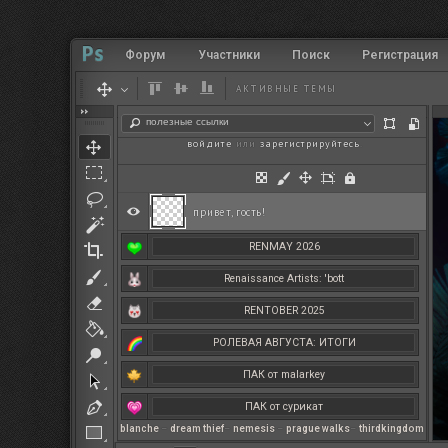
Форум
Участники
Поиск
Регистрация
АКТИВНЫЕ ТЕМЫ
полезные ссылки
войдите
или
зарегистрируйтесь
.
привет, гость!
RENMAY 2026
Renaissance Artists: 'bott
RENTOBER 2025
РОЛЕВАЯ АВГУСТА: ИТОГИ
ПАК от malarkey
ПАК от сурикат
blanche
–
dream thief
–
nemesis
–
prague walks
–
thirdkingdom
РЕНМАЙ