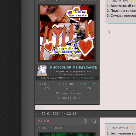
засчитано
коуч по давлению на промежность
1. Бесплатный го
2. Платные голос
3. Сумма голосо
0
PHOTOSHOP: RENAISSANCE
творчество, которое открыто
абсолютно для всех
ТЕМЫ С РАБОТАМИ:
ГРАФИКА
◇
МАСТЕРСКАЯ
СООБЩЕНИЙ:
УВАЖЕНИЕ:
ФЛОРИНОВ:
463
+4605
1 150
Последний визит:
Вчера 13:35:49
22.01.2024 14:22:32
РУССО
засчитано
дыши со мной
1. Бесплатный го