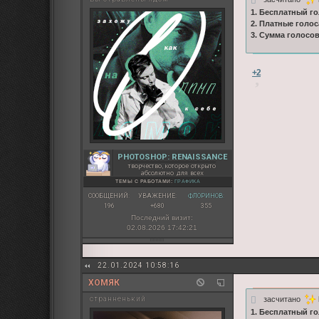
1. Бесплатный го
2. Платные голос
3. Сумма голосо
+2
PHOTOSHOP: RENAISSANCE
творчество, которое открыто
абсолютно для всех
ТЕМЫ С РАБОТАМИ:
ГРАФИКА
СООБЩЕНИЙ:
УВАЖЕНИЕ:
ФЛОРИНОВ:
196
+680
355
Последний визит:
02.08.2026 17:42:21
22.01.2024 10:58:16
ХОМЯК
засчитано
странненький
1. Бесплатный го