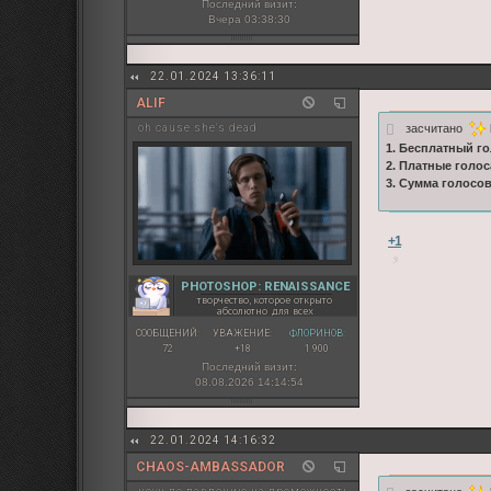
Последний визит:
Вчера 03:38:30
22.01.2024 13:36:11
ALIF
засчитано
oh cause she's dead
1. Бесплатный го
2. Платные голос
3. Сумма голосо
+1
PHOTOSHOP: RENAISSANCE
творчество, которое открыто
абсолютно для всех
СООБЩЕНИЙ:
УВАЖЕНИЕ:
ФЛОРИНОВ:
72
+18
1 900
Последний визит:
08.08.2026 14:14:54
22.01.2024 14:16:32
CHAOS-AMBASSADOR