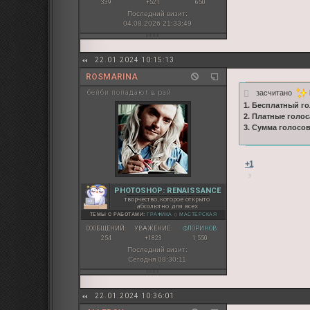
339
+521
650
Последний визит:
04.08.2026 21:33:49
22.01.2024 10:15:13
ROSMARINA
засчитано
бейби попадают в рай
1. Бесплатный го
2. Платные голос
3. Сумма голосо
+1
PHOTOSHOP: RENAISSANCE
творчество, которое открыто
абсолютно для всех
ТЕМЫ С РАБОТАМИ:
ГРАФИКА
◇
МАСТЕРСКАЯ
СООБЩЕНИЙ:
УВАЖЕНИЕ:
ФЛОРИНОВ:
254
+1823
1 550
Последний визит:
Сегодня 08:30:11
22.01.2024 10:36:01