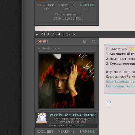
СООБЩЕНИЙ:
УВАЖЕНИЕ:
ФЛОРИНОВ:
247
+286
150
Последний визит:
27.06.2026 21:45:36
21.01.2024 22:37:37
ORBIT
засчитано
without sugar
1. Бесплатный го
2. Платные голос
3. Сумма голосо
и у меня есть е
бесплатному? в лю
advent calendar: r
Беспроигрышная л
+3
PHOTOSHOP: RENAISSANCE
творчество, которое открыто
абсолютно для всех
ТЕМЫ С РАБОТАМИ:
ГРАФИКА
СООБЩЕНИЙ:
УВАЖЕНИЕ:
ФЛОРИНОВ: