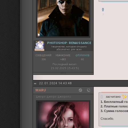
0
PHOTOSHOP: RENAISSANCE
творчество, которое открыто
абсолютно для всех
СООБЩЕНИЙ:
УВАЖЕНИЕ:
ФЛОРИНОВ:
306
+483
60
Последний визит:
23.02.2025 15:43:51
22.01.2024 14:43:48
MARU
засчитано
джере-джере-джерело
1. Бесплатный го
2. Платные голос
3. Сумма голосо
Спасибо.