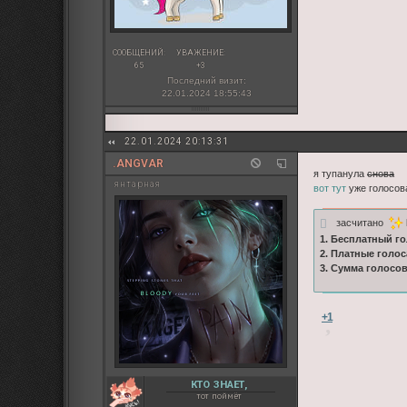
СООБЩЕНИЙ:
УВАЖЕНИЕ:
65
+3
Последний визит:
22.01.2024 18:55:43
22.01.2024 20:13:31
.ANGVAR
я тупанула
снова
янтарная
вот тут
уже голосов
засчитано
1. Бесплатный го
2. Платные голос
3. Сумма голосо
+1
КТО ЗНАЕТ,
тот поймёт