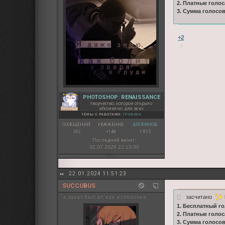
2. Платные голос
3. Сумма голосо
+2
PHOTOSHOP: RENAISSANCE
творчество, которое открыто
абсолютно для всех
ТЕМЫ С РАБОТАМИ:
ГРАФИКА
СООБЩЕНИЙ:
УВАЖЕНИЕ:
ФЛОРИНОВ:
262
+148
1 815
Последний визит:
02.07.2026 22:10:00
22.01.2024 11:51:23
SUCCUBUS
засчитано
а закат был ал как коленочки
1. Бесплатный го
2. Платные голос
3. Сумма голосо