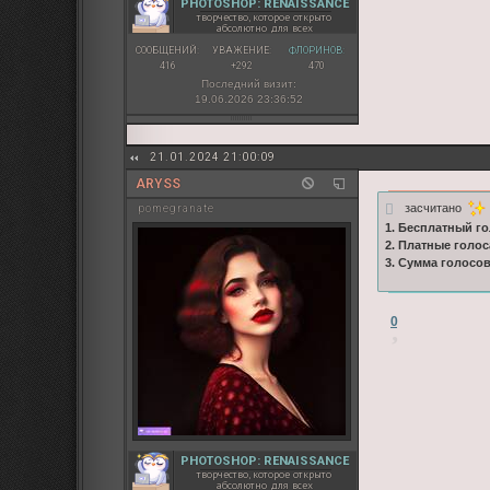
PHOTOSHOP: RENAISSANCE
творчество, которое открыто
абсолютно для всех
СООБЩЕНИЙ:
УВАЖЕНИЕ:
ФЛОРИНОВ:
416
+292
470
Последний визит:
19.06.2026 23:36:52
21.01.2024 21:00:09
ARYSS
засчитано
pomegranate
1. Бесплатный го
2. Платные голос
3. Сумма голосо
0
PHOTOSHOP: RENAISSANCE
творчество, которое открыто
абсолютно для всех