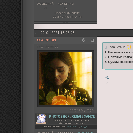
СООБЩЕНИЙ:
УВАЖЕНИЕ:
71
+7
Последний визит:
27.07.2026 15:51:58
22.01.2024 13:25:03
SCORPION
засчитано
into the mist
1. Бесплатный го
2. Платные голос
3. Сумма голосо
+1
copy:
holy rage
PHOTOSHOP: RENAISSANCE
творчество, которое открыто
абсолютно для всех
ТЕМЫ С РАБОТАМИ:
ГРАФИКА
◇
ВИДЕО
СООБЩЕНИЙ:
УВАЖЕНИЕ:
ФЛОРИНОВ: