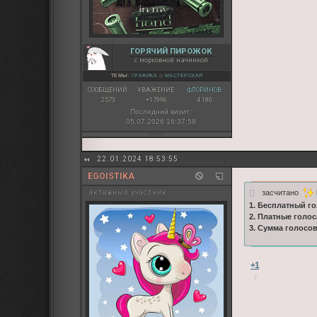
ГОРЯЧИЙ ПИРОЖОК
с морковной начинкой
ТЕМЫ:
ГРАФИКА
◇
МАСТЕРСКАЯ
СООБЩЕНИЙ:
УВАЖЕНИЕ:
ФЛОРИНОВ:
2573
+17996
4 180
Последний визит:
05.07.2026 16:37:58
22.01.2024 18:53:55
EGOISTIKA
засчитано
активный участник
1. Бесплатный го
2. Платные голос
3. Сумма голосо
+1