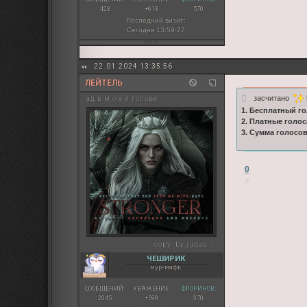
423
+613
570
Последний визит:
Сегодня 13:59:27
22.01.2024 13:35:56
ЛЕЙТЕЛЬ
засчитано
ад в м о е й голове
1. Бесплатный го
2. Платные голос
3. Сумма голосо
0
copy:
by judas ♡
ЧЕШИРИК
мур-мяфк
СООБЩЕНИЙ:
УВАЖЕНИЕ:
ФЛОРИНОВ:
2045
+598
370