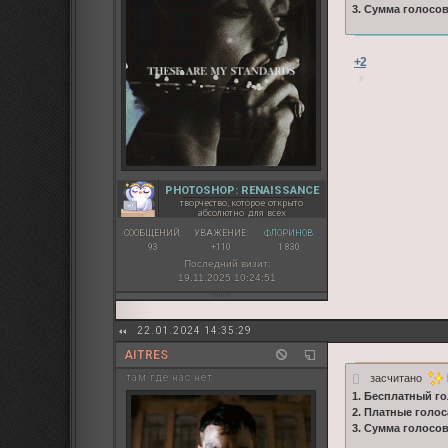
3. Сумма голосо
+2
PHOTOSHOP: RENAISSANCE
творчество, которое открыто
абсолютно для всех
СООБЩЕНИЙ:
УВАЖЕНИЕ:
ФЛОРИНОВ:
93
+110
1 830
Последний визит:
19.11.2025 10:24:51
22.01.2024 14:35:29
AITRES
засчитано
там где нас нет
1. Бесплатный го
2. Платные голос
3. Сумма голосо