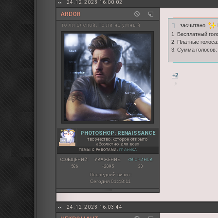
24.12.2023 16:00:02
ARDOR
засчитано
то ли слепой, то ли не умный
1. Бесплатный голо
2. Платные голоса:
3. Сумма голосов:
+2
PHOTOSHOP: RENAISSANCE
творчество, которое открыто
абсолютно для всех
ТЕМЫ С РАБОТАМИ:
ГРАФИКА
СООБЩЕНИЙ:
УВАЖЕНИЕ:
ФЛОРИНОВ:
586
+2095
30
Последний визит:
Сегодня 01:48:11
24.12.2023 16:03:44