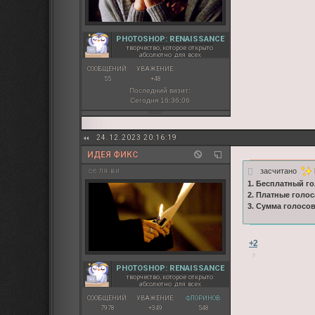
PHOTOSHOP: RENAISSANCE
творчество, которое открыто
абсолютно для всех
СООБЩЕНИЙ:
УВАЖЕНИЕ:
55
+48
Последний визит:
Сегодня 16:36:06
24.12.2023 20:16:19
ИДЕЯ ФИКС
засчитано
се ля ви
1. Бесплатный го
2. Платные голос
3. Сумма голосо
+2
PHOTOSHOP: RENAISSANCE
творчество, которое открыто
абсолютно для всех
СООБЩЕНИЙ:
УВАЖЕНИЕ:
ФЛОРИНОВ:
7978
+349
548