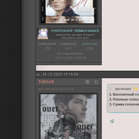
PHOTOSHOP: RENAISSANCE
творчество, которое открыто
абсолютно для всех
СООБЩЕНИЙ:
УВАЖЕНИЕ:
ФЛОРИНОВ:
755
+612
2 230
Последний визит:
29.07.2026 17:51:39
24.12.2023 19:16:56
TURGOR
засчитано
венера в скорпионе
1. Бесплатный го
2. Платные голос
3. Сумма голосо
+2