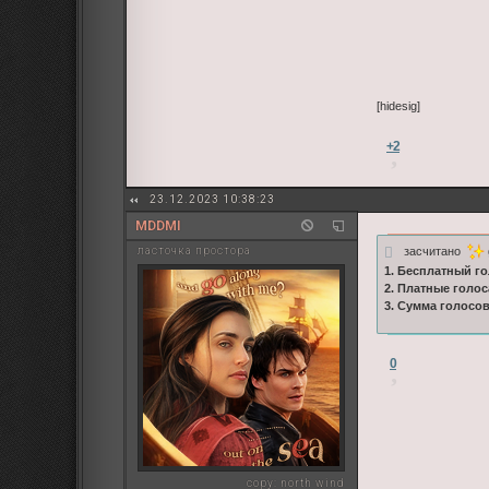
[hidesig]
+2
23.12.2023 10:38:23
MDDMI
засчитано
ласточка простора
1. Бесплатный го
2. Платные голос
3. Сумма голосо
0
copy:
north wind