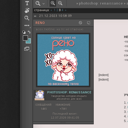
»
photoshop: renaissance
»
РОЛЕВАЯ МАРТА: ИТОГИ
страница:
«
1
2
3
4
»
ПАК от diem
21.12.2023 10:58:09
RENO
всех люблю. на лс не отвечаю
Н
-г
-г
-г
со
-г
[indent]
[indent]
PHOTOSHOP: RENAISSANCE
У
творчество, которое открыто
абсолютно для всех
1.
СООБЩЕНИЙ:
УВАЖЕНИЕ:
2.
1485
+7381
3.
Последний визит:
4.
12.07.2026 09:41:05
5.