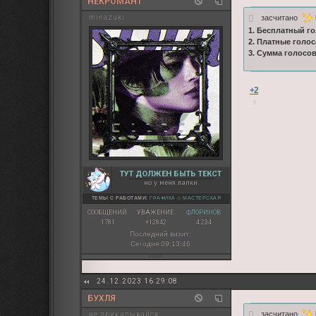
НЕКРОМАНТ
засчитано
minazuki
1. Бесплатный го
2. Платные голос
3. Сумма голосо
+2
ТУТ ДОЛЖЕН БЫТЬ ТЕКСТ
но у меня лапки
ТЕМЫ С РАБОТАМИ:
ГРАФИКА
◇
МАСТЕРСКАЯ
СООБЩЕНИЙ:
УВАЖЕНИЕ:
ФЛОРИНОВ:
1781
+12842
4 234
Последний визит:
Сегодня 09:13:46
24.12.2023 16:29:08
БУХЛЯ
засчитано
не прикидывайся