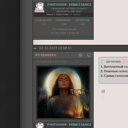
PHOTOSHOP: RENAISSANCE
творчество, которое открыто
абсолютно для всех
ТЕМЫ С РАБОТАМИ:
ГРАФИКА
СООБЩЕНИЙ:
УВАЖЕНИЕ:
ФЛОРИНОВ:
132
+144
290
Последний визит:
03.08.2026 18:54:25
23.12.2023 20:58:51
ROSENBERG
засчитано
активный участник
1. Бесплатный го
2. Платные голос
3. Сумма голосо
+3
PHOTOSHOP: RENAISSANCE