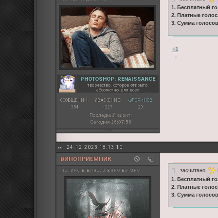
1. Бесплатный го
2. Платные голос
3. Сумма голосо
+1
PHOTOSHOP: RENAISSANCE
творчество, которое открыто
абсолютно для всех
СООБЩЕНИЙ:
УВАЖЕНИЕ:
ФЛОРИНОВ:
354
+327
20
Последний визит:
Сегодня 16:07:56
24.12.2023 18:13:10
ВИНОПРИЁМНИК
засчитано
истина в вине, а вино во мне
1. Бесплатный го
2. Платные голос
3. Сумма голосо