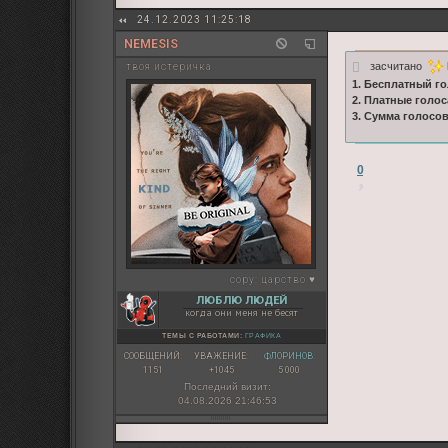
24.12.2023 11:25:18
NEMESIS
засчитано
твоя истеричка
1. Бесплатный го
2. Платные голос
3. Сумма голосо
0
copy:
царство ♥
ЛЮБЛЮ ЛЮДЕЙ
когда они меня не бесят
ТЕМЫ С РАБОТАМИ:
ГРАФИКА
СООБЩЕНИЙ:
УВАЖЕНИЕ:
ФЛОРИНОВ:
1151
+1045
5 000
Последний визит:
04.08.2026 21:46:53