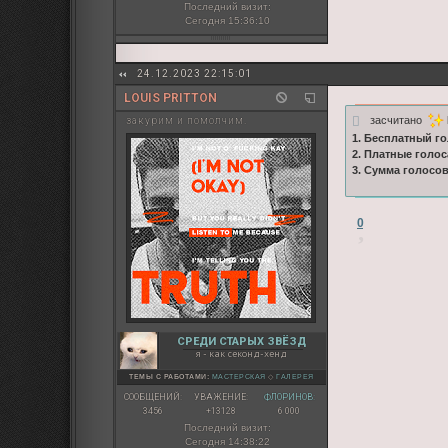
Последний визит:
Сегодня 15:36:10
24.12.2023 22:15:01
LOUIS PRITTON
засчитано
закурим и помолчим.
1. Бесплатный го
2. Платные голос
3. Сумма голосо
0
СРЕДИ СТАРЫХ ЗВЁЗД
я - как секонд-хенд
ТЕМЫ С РАБОТАМИ:
МАСТЕРСКАЯ
◇
ГАЛЕРЕЯ
СООБЩЕНИЙ:
УВАЖЕНИЕ:
ФЛОРИНОВ:
3456
+13128
6 000
Последний визит:
Сегодня 14:38:22