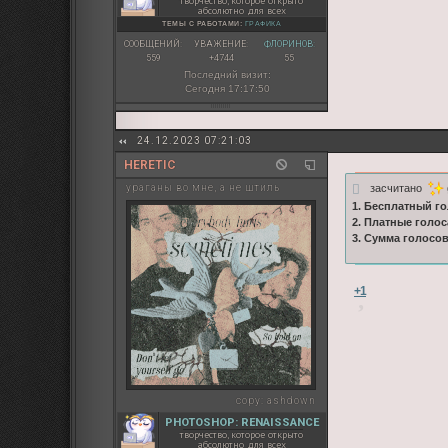
творчество, которое открыто
абсолютно для всех
ТЕМЫ С РАБОТАМИ:
ГРАФИКА
СООБЩЕНИЙ:
УВАЖЕНИЕ:
ФЛОРИНОВ:
559
+4744
55
Последний визит:
Сегодня 17:17:50
24.12.2023 07:21:03
HERETIC
засчитано
ураганы во мне, а не штиль
1. Бесплатный го
2. Платные голос
3. Сумма голосо
+1
copy:
ashdown
PHOTOSHOP: RENAISSANCE
творчество, которое открыто
абсолютно для всех