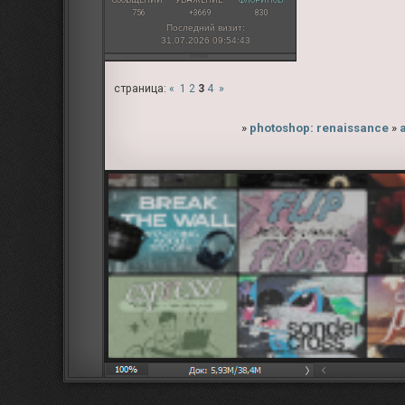
756
+3669
830
Последний визит:
31.07.2026 09:54:43
страница:
«
1
2
3
4
»
»
photoshop: renaissance
»