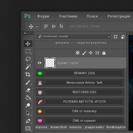
Форум
Участники
Поиск
Регистрация
АКТИВНЫЕ ТЕМЫ
полезные ссылки
войдите
или
зарегистрируйтесь
.
привет, гость!
RENMAY 2026
Renaissance Artists: 'bott
RENTOBER 2025
РОЛЕВАЯ АВГУСТА: ИТОГИ
ПАК от malarkey
ПАК от сурикат
blanche
–
dream thief
–
nemesis
–
prague walks
–
thirdkingdom
РЕНМАЙ