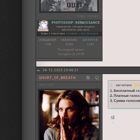
copy:
versan
PHOTOSHOP: RENAISSANCE
творчество, которое открыто
абсолютно для всех
ТЕМЫ С РАБОТАМИ:
ГРАФИКА
◇
МАСТЕРСКАЯ
СООБЩЕНИЙ:
УВАЖЕНИЕ:
ФЛОРИНОВ:
1354
+6389
5 245
Последний визит:
Сегодня 16:18:30
24.12.2023 20:06:21
SHORT_OF_BREATH
засчитано
why you?
1. Бесплатный го
2. Платные голос
3. Сумма голосо
+2