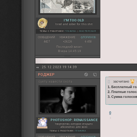
I'M TOO OLD
tired and sober for this shit
ТЕМЫ С РАБОТАМИ:
ГРАФИКА
◇
МАСТЕРСКАЯ
СООБЩЕНИЙ:
УВАЖЕНИЕ:
ФЛОРИНОВ:
4427
+26226
6 450
Последний визит:
Вчера 14:45:19
25.12.2023 19:14:39
РОДЖЕР
засчитано
ц
суету навести охота
1. Бесплатный го
2. Платные голос
3. Сумма голосо
0
PHOTOSHOP: RENAISSANCE
творчество, которое открыто
абсолютно для всех
ТЕМЫ С РАБОТАМИ:
ГРАФИКА
СООБЩЕНИЙ:
УВАЖЕНИЕ:
ФЛОРИНОВ: