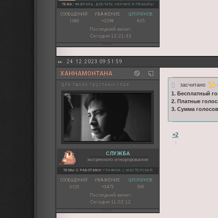
ТЕМА:
ФЕВРАЛЬ. ДОСТАТЬ ЧЕРНИЛ И ПЛАКАТЬ!
СООБЩЕНИЙ:
УВАЖЕНИЕ:
ФЛОРИНОВ:
1380
+3298
635
Последний визит:
Сегодня 12:21:43
24.12.2023 09:51:59
ХАННАМОНТАНА
засчитано
для твоих грустных глаз
1. Бесплатный го
2. Платные голос
3. Сумма голосо
+2
СЛУЖБА
экстренного игнорирования
ТЕМЫ С РАБОТАМИ:
ГРАФИКА
◇
МАСТЕРСКАЯ
СООБЩЕНИЙ:
УВАЖЕНИЕ:
ФЛОРИНОВ:
3120
+3473
390
Последний визит:
Сегодня 11:02:12