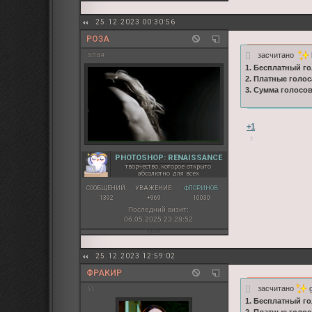
25.12.2023 00:30:56
РОЗА
засчитано
алая
1. Бесплатный го
2. Платные голос
3. Сумма голосо
+1
PHOTOSHOP: RENAISSANCE
творчество, которое открыто
абсолютно для всех
СООБЩЕНИЙ:
УВАЖЕНИЕ:
ФЛОРИНОВ:
1392
+969
10030
Последний визит:
06.05.2025 23:28:52
25.12.2023 12:59:02
ФРАКИР
засчитано
g
\\
1. Бесплатный го