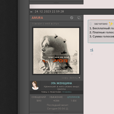
24.12.2023 22:59:28
AMURA
засчитано
говори о ней вслух
1. Бесплатный го
2. Платные голос
3. Сумма голосо
+1
copy:
kenny ♥
ЭТА ЖЕНЩИНА
проникает в него словно вирус
гриппа
ТЕМЫ С РАБОТАМИ:
ГРАФИКА
СООБЩЕНИЙ:
УВАЖЕНИЕ:
ФЛОРИНОВ:
5093
+6366
1 434
Последний визит:
Сегодня 00:04:11