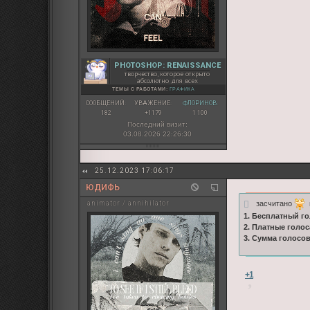
PHOTOSHOP: RENAISSANCE
творчество, которое открыто
абсолютно для всех
ТЕМЫ С РАБОТАМИ:
ГРАФИКА
СООБЩЕНИЙ:
УВАЖЕНИЕ:
ФЛОРИНОВ:
182
+1179
1 100
Последний визит:
03.08.2026 22:26:30
25.12.2023 17:06:17
ЮДИФЬ
засчитано
ц
animator / annihilator
1. Бесплатный го
2. Платные голос
3. Сумма голосо
+1