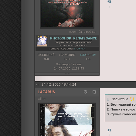
+2
copy:
батарейка
PHOTOSHOP: RENAISSANCE
творчество, которое открыто
абсолютно для всех
ТЕМЫ С РАБОТАМИ:
ГРАФИКА
СООБЩЕНИЙ:
УВАЖЕНИЕ:
ФЛОРИНОВ:
390
+680
175
Последний визит:
24.07.2026 12:38:45
24.12.2023 18:14:24
LAZARUS
засчитано
alife
1. Бесплатный го
2. Платные голос
3. Сумма голосо
+1