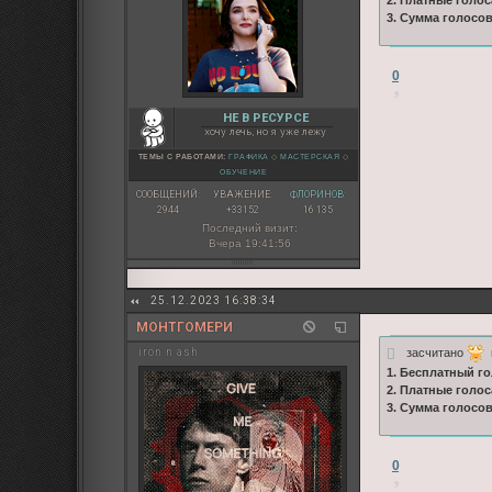
2. Платные голос
3. Сумма голосо
0
НЕ В РЕСУРСЕ
хочу лечь, но я уже лежу
ТЕМЫ С РАБОТАМИ:
ГРАФИКА
◇
МАСТЕРСКАЯ
◇
ОБУЧЕНИЕ
СООБЩЕНИЙ:
УВАЖЕНИЕ:
ФЛОРИНОВ:
2944
+33152
16 135
Последний визит:
Вчера 19:41:56
25.12.2023 16:38:34
МОНТГОМЕРИ
засчитано
ц
iron n ash
1. Бесплатный го
2. Платные голос
3. Сумма голосо
0