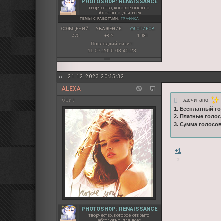
PHOTOSHOP: RENAISSANCE
творчество, которое открыто
абсолютно для всех
ТЕМЫ С РАБОТАМИ:
ГРАФИКА
СООБЩЕНИЙ:
УВАЖЕНИЕ:
ФЛОРИНОВ:
475
+852
1 080
Последний визит:
11.07.2026 03:45:28
21.12.2023 20:35:32
ALEXA
засчитано
бриз
1. Бесплатный го
2. Платные голос
3. Сумма голосо
+1
PHOTOSHOP: RENAISSANCE
творчество, которое открыто
абсолютно для всех