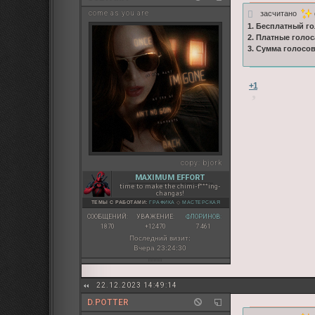
засчитано
come as you are
1. Бесплатный го
2. Платные голос
3. Сумма голосо
+1
copy:
bjork
MAXIMUM EFFORT
time to make the chimi-f***ing-
changas!
ТЕМЫ С РАБОТАМИ:
ГРАФИКА
◇
МАСТЕРСКАЯ
СООБЩЕНИЙ:
УВАЖЕНИЕ:
ФЛОРИНОВ:
1870
+12470
7 461
Последний визит:
Вчера 23:24:30
22.12.2023 14:49:14
D.POTTER