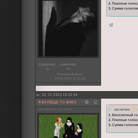
2. Платные голос
3. Сумма голосо
+2
СООБЩЕНИЙ:
УВАЖЕНИЕ:
74
+31
Последний визит:
03.04.2025 12:14:43
22.12.2023 20:22:54
Я ВООБЩЕ-ТО ЯНКО
засчитано
активный участник
1. Бесплатный го
2. Платные голос
3. Сумма голосо