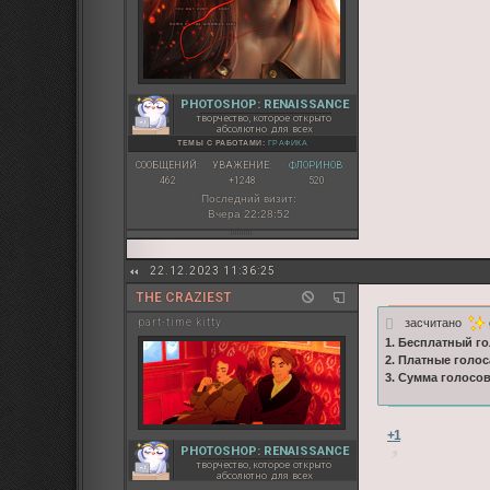
PHOTOSHOP: RENAISSANCE
творчество, которое открыто
абсолютно для всех
ТЕМЫ С РАБОТАМИ:
ГРАФИКА
СООБЩЕНИЙ:
УВАЖЕНИЕ:
ФЛОРИНОВ:
462
+1248
520
Последний визит:
Вчера 22:28:52
22.12.2023 11:36:25
THE CRAZIEST
засчитано
part-time kitty
1. Бесплатный го
2. Платные голос
3. Сумма голосо
+1
PHOTOSHOP: RENAISSANCE
творчество, которое открыто
абсолютно для всех