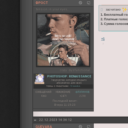
ФРОСТ
засчитано
tension in your eyes;
1. Бесплатный го
2. Платные голос
3. Сумма голосо
+1
copy:
dysfunctional
PHOTOSHOP: RENAISSANCE
творчество, которое открыто
абсолютно для всех
ТЕМЫ С РАБОТАМИ:
ГРАФИКА
СООБЩЕНИЙ:
УВАЖЕНИЕ:
ФЛОРИНОВ:
1363
+2471
2 210
Последний визит:
Вчера 11:15:23
22.12.2023 14:34:12
GUEVARA