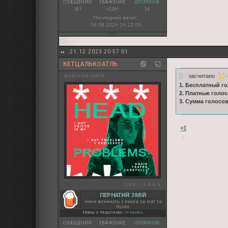
СООБЩЕНИЙ:
УВАЖЕНИЕ:
ФЛОРИНОВ:
501
+2281
34
Последний визит:
04.08.2026 16:12:05
21.12.2023 20:57:01
КЕТЦАЛЬКОАТЛЬ
засчитано
майский змей
1. Бесплатный го
2. Платные голос
3. Сумма голосо
+1
copy:
j u d a s
ПЕРНАТИЙ ЗМІЙ
мене виженуть з пекла за мат та
бухло
ТЕМЫ С РАБОТАМИ:
ГРАФИКА
СООБЩЕНИЙ:
УВАЖЕНИЕ:
ФЛОРИНОВ: