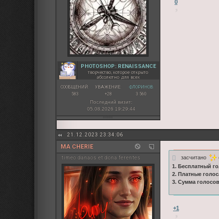
0
PHOTOSHOP: RENAISSANCE
творчество, которое открыто
абсолютно для всех
СООБЩЕНИЙ:
УВАЖЕНИЕ:
ФЛОРИНОВ:
583
+28
3 560
Последний визит:
05.08.2026 19:29:44
21.12.2023 23:34:06
MA CHERIE
засчитано
timeo danaos et dona ferentes
1. Бесплатный го
2. Платные голос
3. Сумма голосо
+1