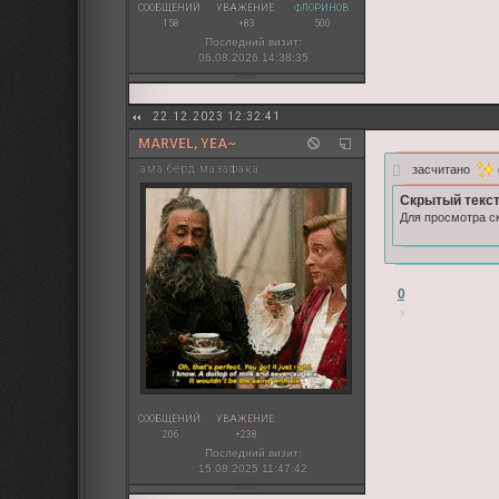
СООБЩЕНИЙ:
УВАЖЕНИЕ:
ФЛОРИНОВ:
158
+83
500
Последний визит:
06.08.2026 14:38:35
22.12.2023 12:32:41
MARVEL, YEA~
засчитано
ама берд мазафака
Скрытый текст
Для просмотра ск
0
СООБЩЕНИЙ:
УВАЖЕНИЕ:
206
+238
Последний визит:
15.08.2025 11:47:42