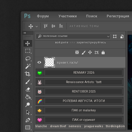
Форум
Участники
Поиск
Регистрация
АКТИВНЫЕ ТЕМЫ
полезные ссылки
войдите
или
зарегистрируйтесь
.
привет, гость!
RENMAY 2026
Renaissance Artists: 'bott
RENTOBER 2025
РОЛЕВАЯ АВГУСТА: ИТОГИ
ПАК от malarkey
ПАК от сурикат
blanche
–
dream thief
–
nemesis
–
prague walks
–
thirdkingdom
РЕНМАЙ