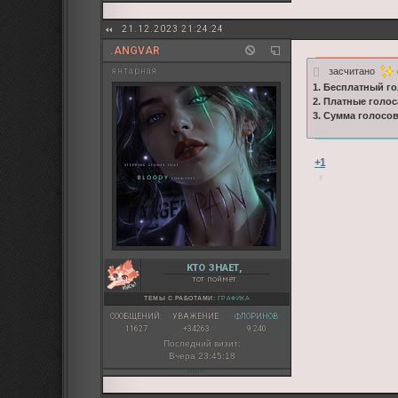
21.12.2023 21:24:24
.ANGVAR
засчитано
янтарная
1. Бесплатный го
2. Платные голос
3. Сумма голосо
+1
КТО ЗНАЕТ,
тот поймёт
ТЕМЫ С РАБОТАМИ:
ГРАФИКА
СООБЩЕНИЙ:
УВАЖЕНИЕ:
ФЛОРИНОВ:
11627
+34263
9 240
Последний визит:
Вчера 23:45:18