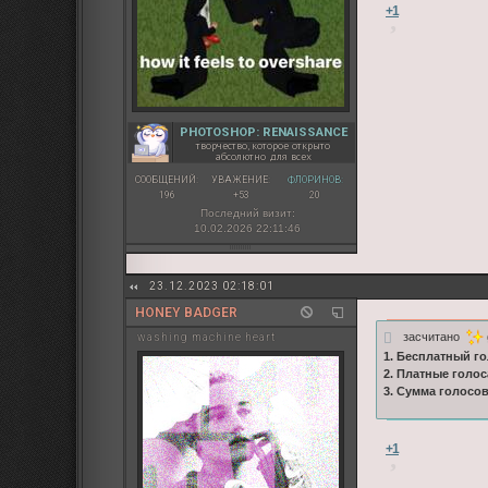
+1
PHOTOSHOP: RENAISSANCE
творчество, которое открыто
абсолютно для всех
СООБЩЕНИЙ:
УВАЖЕНИЕ:
ФЛОРИНОВ:
196
+53
20
Последний визит:
10.02.2026 22:11:46
23.12.2023 02:18:01
HONEY BADGER
засчитано
washing machine heart
1. Бесплатный го
2. Платные голос
3. Сумма голосо
+1