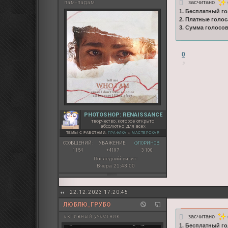
засчитано
пам-падам
1. Бесплатный го
2. Платные голос
3. Сумма голосо
0
PHOTOSHOP: RENAISSANCE
творчество, которое открыто
абсолютно для всех
ТЕМЫ С РАБОТАМИ:
ГРАФИКА
◇
МАСТЕРСКАЯ
СООБЩЕНИЙ:
УВАЖЕНИЕ:
ФЛОРИНОВ:
1154
+4197
3 100
Последний визит:
Вчера 21:43:00
22.12.2023 17:20:45
ЛЮБЛЮ_ГРУБО
засчитано
активный участник
1. Бесплатный го