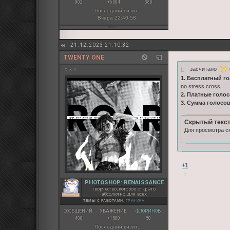
902
+6504
380
Последний визит:
Вчера 22:40:58
21.12.2023 21:10:32
TWENTY ONE
засчитано
x x x
1. Бесплатный го
no stress cross
2. Платные голос
3. Сумма голосо
Скрытый текст
Для просмотра ск
+1
PHOTOSHOP: RENAISSANCE
творчество, которое открыто
абсолютно для всех
ТЕМЫ С РАБОТАМИ:
ГРАФИКА
СООБЩЕНИЙ:
УВАЖЕНИЕ:
ФЛОРИНОВ:
488
+1580
50
Последний визит: