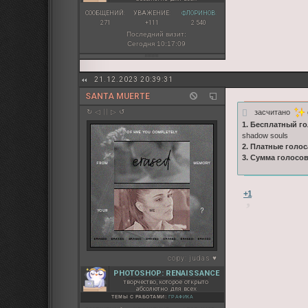
СООБЩЕНИЙ:
УВАЖЕНИЕ:
ФЛОРИНОВ:
271
+111
2 540
Последний визит:
Сегодня 10:17:09
21.12.2023 20:39:31
SANTA MUERTE
засчитано
↻ ◁ || ▷ ↺
1. Бесплатный го
shadow souls
2. Платные голос
3. Сумма голосо
+1
copy:
judas ♥
PHOTOSHOP: RENAISSANCE
творчество, которое открыто
абсолютно для всех
ТЕМЫ С РАБОТАМИ:
ГРАФИКА