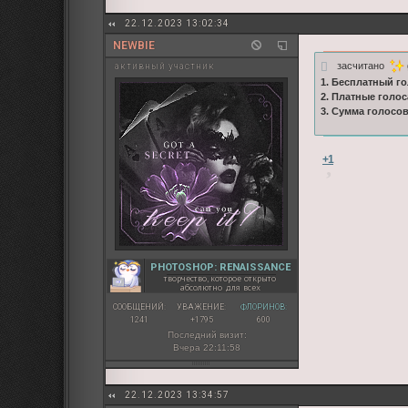
22.12.2023 13:02:34
NEWBIE
засчитано
активный участник
1. Бесплатный го
2. Платные голос
3. Сумма голосо
+1
PHOTOSHOP: RENAISSANCE
творчество, которое открыто
абсолютно для всех
СООБЩЕНИЙ:
УВАЖЕНИЕ:
ФЛОРИНОВ:
1241
+1795
600
Последний визит:
Вчера 22:11:58
22.12.2023 13:34:57