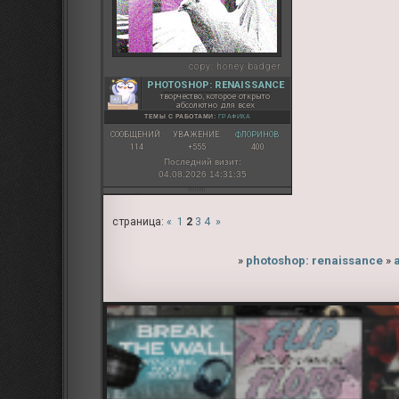
copy:
honey badger
PHOTOSHOP: RENAISSANCE
творчество, которое открыто
абсолютно для всех
ТЕМЫ С РАБОТАМИ:
ГРАФИКА
СООБЩЕНИЙ:
УВАЖЕНИЕ:
ФЛОРИНОВ:
114
+555
400
Последний визит:
04.08.2026 14:31:35
страница:
«
1
2
3
4
»
»
photoshop: renaissance
»