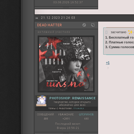
03.08.2026 16:52:37
21.12.2023 21:24:03
DEAD HATTER
засчитано
активный участник
1. Бесплатный го
2. Платные голос
3. Сумма голосо
+1
PHOTOSHOP: RENAISSANCE
творчество, которое открыто
абсолютно для всех
ТЕМЫ С РАБОТАМИ:
ГРАФИКА
СООБЩЕНИЙ:
УВАЖЕНИЕ:
ФЛОРИНОВ:
488
+2891
680
Последний визит:
Вчера 16:56:21