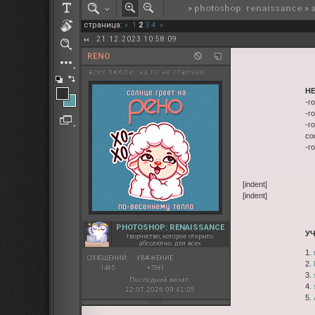
»
photoshop: renaissance
»
РОЛЕВАЯ МАРТА: ИТОГИ
страница:
«
1
2
3
4
»
ПАК от diem
21.12.2023 10:58:09
RENO
всех люблю. на лс не отвечаю
Н
-г
-г
-г
со
-г
[indent]
[indent]
PHOTOSHOP: RENAISSANCE
У
творчество, которое открыто
абсолютно для всех
1.
СООБЩЕНИЙ:
УВАЖЕНИЕ:
2.
1485
+7381
3.
Последний визит:
4.
12.07.2026 09:41:05
5.