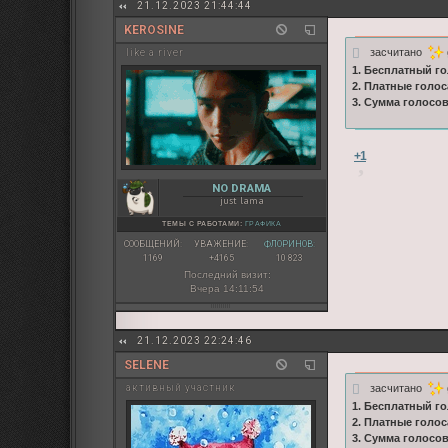
21.12.2023 21:44:44
KEROSINE
засчитано
like a river
1. Бесплатный го
2. Платные голос
3. Сумма голосов
+1
NO DRAMA
just lama
ТЕМЫ С РАБОТАМИ:
ГРАФИКА
СООБЩЕНИЙ:
УВАЖЕНИЕ:
ФЛОРИНОВ:
1169
+4165
10 823
Последний визит:
Вчера 14:11:54
21.12.2023 22:24:46
SELENE
засчитано
активный участник
1. Бесплатный го
2. Платные голос
3. Сумма голосо