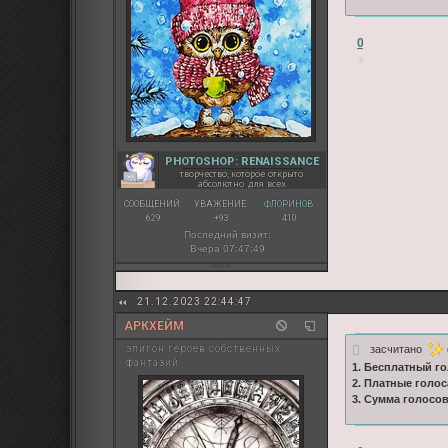
0
PHOTOSHOP: RENAISSANCE
творчество, которое открыто
абсолютно для всех
СООБЩЕНИЙ:
УВАЖЕНИЕ:
ФЛОРИНОВ:
629
+93
410
Последний визит:
Вчера 07:47:49
21.12.2023 22:44:47
АРКХЕЙМ
засчитано
эпигон героев собственных
фантазий
1. Бесплатный го
2. Платные голос
3. Сумма голосо