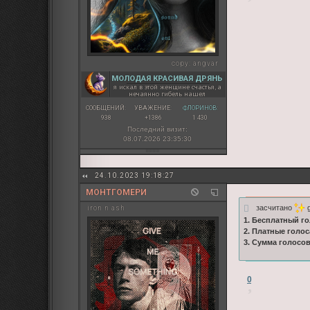
copy:
angvar
МОЛОДАЯ КРАСИВАЯ ДРЯНЬ
я искал в этой женщине счастья, а
нечаянно гибель нашел
СООБЩЕНИЙ:
УВАЖЕНИЕ:
ФЛОРИНОВ:
938
+1386
1 430
Последний визит:
08.07.2026 23:35:30
24.10.2023 19:18:27
МОНТГОМЕРИ
засчитано
g
iron n ash
1. Бесплатный го
2. Платные голос
3. Сумма голосо
0