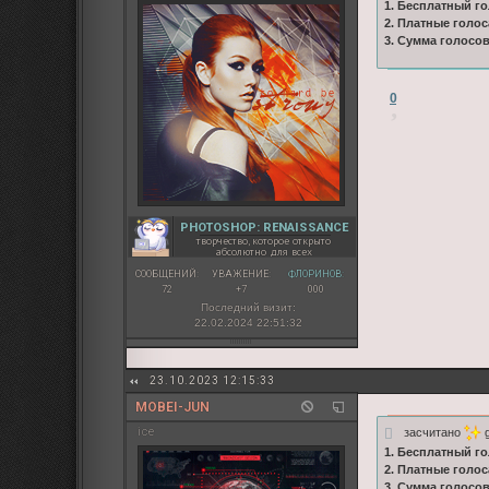
1. Бесплатный го
2. Платные голос
3. Сумма голосо
0
PHOTOSHOP: RENAISSANCE
творчество, которое открыто
абсолютно для всех
СООБЩЕНИЙ:
УВАЖЕНИЕ:
ФЛОРИНОВ:
72
+7
000
Последний визит:
22.02.2024 22:51:32
23.10.2023 12:15:33
MOBEI-JUN
засчитано
g
ice
1. Бесплатный го
2. Платные голос
3. Сумма голосо