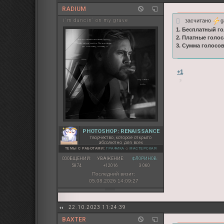
RADIUM
засчитано
g
i`m dancin` on my grave
1. Бесплатный го
2. Платные голос
3. Сумма голосо
+1
PHOTOSHOP: RENAISSANCE
творчество, которое открыто
абсолютно для всех
ТЕМЫ С РАБОТАМИ:
ГРАФИКА
◇
МАСТЕРСКАЯ
СООБЩЕНИЙ:
УВАЖЕНИЕ:
ФЛОРИНОВ:
5874
+12016
3 060
Последний визит:
05.08.2026 14:09:27
22.10.2023 11:24:39
BAXTER