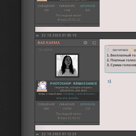
СООБЩЕНИЙ:
УВАЖЕНИЕ:
ФЛОРИНОВ:
390
+144
820
Последний визит:
Вчера 20:01:12
22.10.2023 01:05:10
BAD КARMA
засчитано
g
та самая
1. Бесплатный го
2. Платные голос
3. Сумма голосо
+1
PHOTOSHOP: RENAISSANCE
творчество, которое открыто
абсолютно для всех
ТЕМЫ С РАБОТАМИ:
ГРАФИКА
◇
МАСТЕРСКАЯ
◇
ЗАКАЗАТЬ ДИЗАЙН
СООБЩЕНИЙ:
УВАЖЕНИЕ:
ФЛОРИНОВ:
5441
+10160
210
Последний визит:
Вчера 21:42:41
22.10.2023 01:12:23