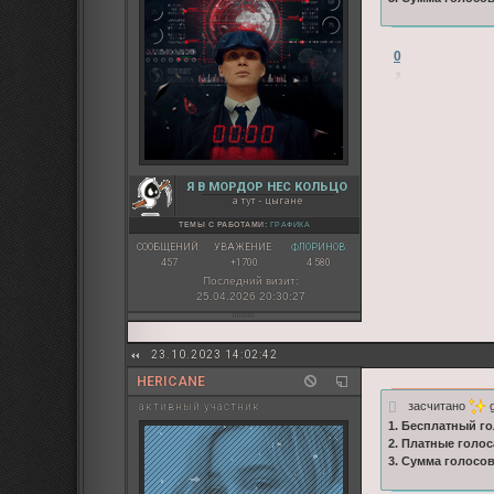
0
Я В МОРДОР НЕС КОЛЬЦО
а тут - цыгане
ТЕМЫ С РАБОТАМИ:
ГРАФИКА
СООБЩЕНИЙ:
УВАЖЕНИЕ:
ФЛОРИНОВ:
457
+1700
4 580
Последний визит:
25.04.2026 20:30:27
23.10.2023 14:02:42
HERICANE
засчитано
g
активный участник
1. Бесплатный го
2. Платные голос
3. Сумма голосо