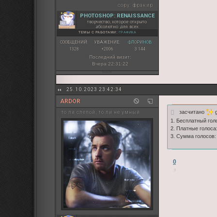
copy:
фракир
PHOTOSHOP: RENAISSANCE
творчество, которое открыто
абсолютно для всех
ТЕМЫ С РАБОТАМИ:
ГРАФИКА
СООБЩЕНИЙ:
УВАЖЕНИЕ:
ФЛОРИНОВ:
1328
+2006
3 144
Последний визит:
Вчера 22:31:22
25.10.2023 23:42:34
ARDOR
засчитано
g
то ли слепой, то ли не умный
1. Бесплатный гол
2. Платные голоса:
3. Сумма голосов:
0