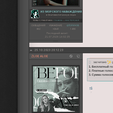
ИЗ МОРСКОГО НАВАЖДЕНИЯ
в благовоспитанную леди
ТЕМЫ С РАБОТАМИ:
ГРАФИКА
◇
МАСТЕРСКАЯ
СООБЩЕНИЙ:
УВАЖЕНИЕ:
ФЛОРИНОВ:
802
+3641
1 490
Последний визит:
21.07.2026 14:02:35
25.10.2023 20:12:23
ZLOE ALOE
засчитано
g
...
1. Бесплатный го
2. Платные голос
3. Сумма голосо
+1