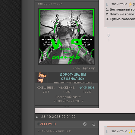
засчитано
g
плачу на техно
1. Бесплатный го
2. Платные голос
3. Сумма голосо
0
copy:
фракир
ДОРОГУША, ВЫ
ОБОЗНАЛИСЬ
мне не нужен психоанализ
СООБЩЕНИЙ:
УВАЖЕНИЕ:
ФЛОРИНОВ:
2785
+1900
17 750
Последний визит:
25.08.2024 21:20:52
23.10.2023 09:04:27
EVELHYLD
засчитано
g
активный участник