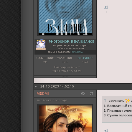
+1
PHOTOSHOP: RENAISSANCE
творчество, которое открыто
абсолютно для всех
ТЕМЫ С РАБОТАМИ:
ГРАФИКА
СООБЩЕНИЙ:
УВАЖЕНИЕ:
ФЛОРИНОВ:
196
+635
1640
Последний визит:
29.01.2024 15:44:26
24.10.2023 14:52:15
MDDMI
засчитано
g
ласточка простора
1. Бесплатный го
2. Платные голос
3. Сумма голосо
+1