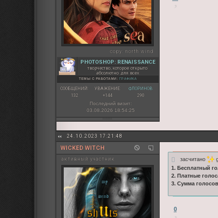
copy:
north wind
PHOTOSHOP: RENAISSANCE
творчество, которое открыто
абсолютно для всех
ТЕМЫ С РАБОТАМИ:
ГРАФИКА
СООБЩЕНИЙ:
УВАЖЕНИЕ:
ФЛОРИНОВ:
132
+144
290
Последний визит:
03.08.2026 18:54:25
24.10.2023 17:21:48
WICKED WITCH
засчитано
g
активный участник
1. Бесплатный го
2. Платные голос
3. Сумма голосо
0