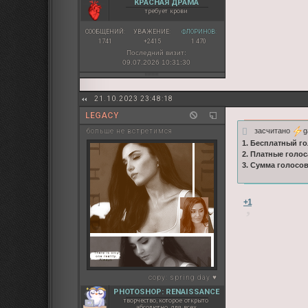
КРАСНАЯ ДРАМА
требует крови
СООБЩЕНИЙ:
УВАЖЕНИЕ:
ФЛОРИНОВ:
1741
+2415
1 470
Последний визит:
09.07.2026 10:31:30
21.10.2023 23:48:18
LEGACY
засчитано
g
больше не встретимся
1. Бесплатный го
2. Платные голос
3. Сумма голосо
+1
copy:
spring day ♥
PHOTOSHOP: RENAISSANCE
творчество, которое открыто
абсолютно для всех