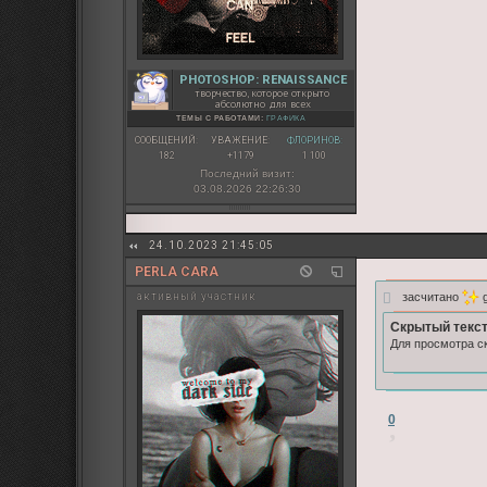
PHOTOSHOP: RENAISSANCE
творчество, которое открыто
абсолютно для всех
ТЕМЫ С РАБОТАМИ:
ГРАФИКА
СООБЩЕНИЙ:
УВАЖЕНИЕ:
ФЛОРИНОВ:
182
+1179
1 100
Последний визит:
03.08.2026 22:26:30
24.10.2023 21:45:05
PERLA CARA
засчитано
g
активный участник
Скрытый текст
Для просмотра ск
0