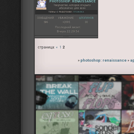
PHOTOSHOP: RENAISSANCE
творчество, которое открыто
абсолютно для всех
ТЕМЫ С РАБОТАМИ:
ГРАФИКА
СООБЩЕНИЙ:
УВАЖЕНИЕ:
ФЛОРИНОВ:
586
+2095
30
Последний визит:
Вчера 22:29:54
страница:
«
1
2
»
photoshop: renaissance
»
а