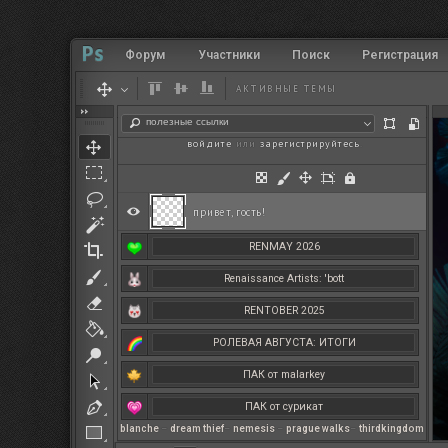
Форум
Участники
Поиск
Регистрация
АКТИВНЫЕ ТЕМЫ
полезные ссылки
войдите
или
зарегистрируйтесь
.
привет, гость!
RENMAY 2026
Renaissance Artists: 'bott
RENTOBER 2025
РОЛЕВАЯ АВГУСТА: ИТОГИ
ПАК от malarkey
ПАК от сурикат
blanche
–
dream thief
–
nemesis
–
prague walks
–
thirdkingdom
РЕНМАЙ