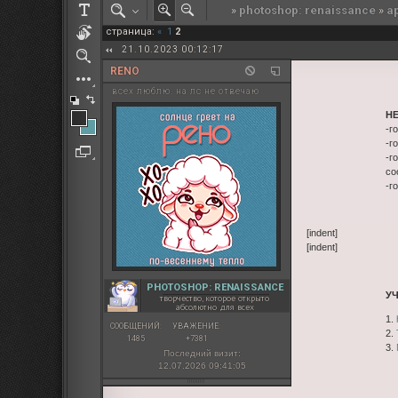
»
photoshop: renaissance
»
а
РОЛЕВАЯ МАРТА: ИТОГИ
страница:
«
1
2
ПАК от diem
21.10.2023 00:12:17
RENO
всех люблю. на лс не отвечаю
Н
-г
-г
-г
со
-г
[indent]
[indent]
PHOTOSHOP: RENAISSANCE
У
творчество, которое открыто
абсолютно для всех
1.
СООБЩЕНИЙ:
УВАЖЕНИЕ:
2.
1485
+7381
3.
Последний визит:
12.07.2026 09:41:05